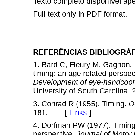
Texto completo disponível a
Full text only in PDF format.
REFERÊNCIAS BIBLIOGRÁ
1. Bard C, Fleury M, Gagnon, 
timing: an age related perspec
Development of eye-handcoord
University of South Carolin
3. Conrad R (1955). Timing.
O
181. [
Links
]
4. Dorfman PW (1977). Timing
perspective.
Journal of Motor