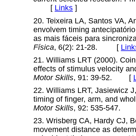
[
Links
]
20. Teixeira LA, Santos VA, A
envolvem timing antecipatório
as mais fáceis para sincroniz
Física
, 6(2): 21-28. [
Link
21. Williams LRT (2000). Coin
effects of stimulus velocity 
Motor Skills
, 91: 39-52. [
22. Williams LRT, Jasiewicz
timing of finger, arm, and w
Motor Skills
, 92: 535-547.
23. Wrisberg CA, Hardy CJ, Be
movement distance as determ