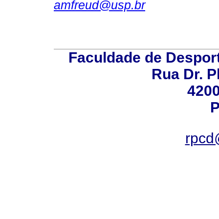
amfreud@usp.br
Faculdade de Desport
Rua Dr. P
4200
P
rpcd