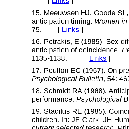
[
Links
]
15. Meeuwsen HJ, Goode SL, 
anticipation timing.
Women in S
75. [
Links
]
16. Petrakis, E (1985). Sex dif
anticipation of coincidence.
Pe
1135-1138. [
Links
]
17. Poulton EC (1957). On pre
Psychological Bulletin
, 54: 
18. Schmidt RA (1968). Antici
performance.
Psychological Bu
19. Stadilus RE (1985). Coinc
children. In: JE Clark, JH Hu
current selected research
. Pr