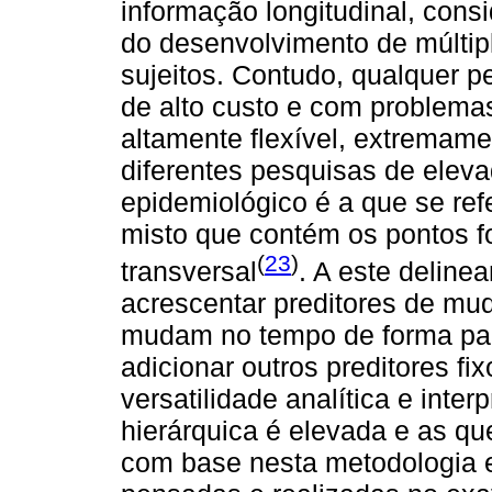
informação longitudinal, consi
do desenvolvimento de múltipl
sujeitos. Contudo, qualquer p
de alto custo e com problema
altamente flexível, extremam
diferentes pesquisas de elev
epidemiológico é a que se ref
misto que contém os pontos fo
(
23
)
transversal
. A este deline
acrescentar preditores de mu
mudam no tempo de forma par
adicionar outros preditores fi
versatilidade analítica e int
hierárquica é elevada e as q
com base nesta metodologia 