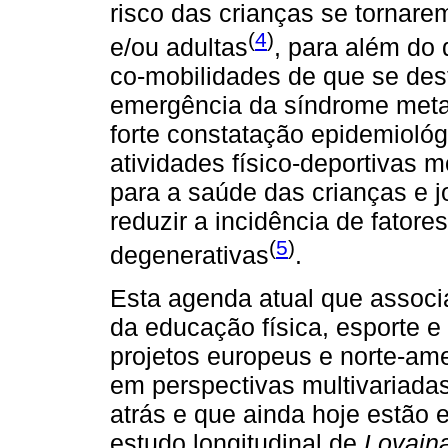
risco das crianças se tornar
(
4
)
e/ou adultas
, para além do 
co-mobilidades de que se de
emergência da síndrome meta
forte constatação epidemiológ
atividades físico-deportivas
para a saúde das crianças e 
reduzir a incidência de fatore
(
5
)
degenerativas
.
Esta agenda atual que associ
da educação física, esporte e
projetos europeus e norte-am
em perspectivas multivariadas
atrás e que ainda hoje estão 
estudo longitudinal de
Lovain