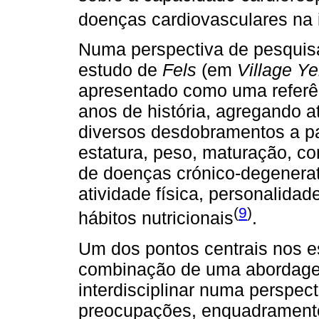
doenças cardiovasculares na 
Numa perspectiva de pesquisa 
estudo de
Fels
(em
Village Y
apresentado como uma referê
anos de história, agregando 
diversos desdobramentos a par
estatura, peso, maturação, co
de doenças crónico-degenerat
atividade física, personalidad
(
9
)
hábitos nutricionais
.
Um dos pontos centrais nos e
combinação de uma abordagem
interdisciplinar numa perspec
preocupações, enquadramento