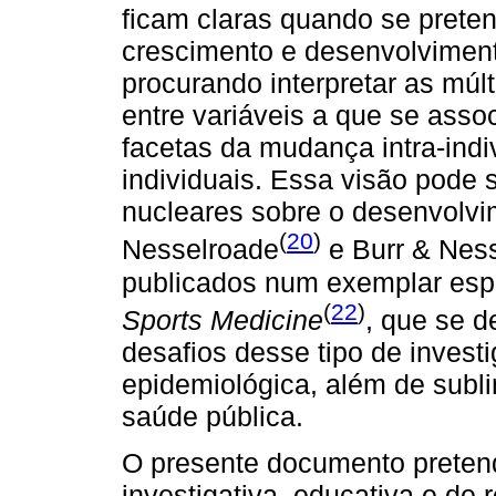
ficam claras quando se preten
crescimento e desenvolviment
procurando interpretar as múl
entre variáveis a que se ass
facetas da mudança intra-indiv
individuais. Essa visão pode 
nucleares sobre o desenvolvi
(
20
)
Nesselroade
e Burr & Nes
publicados num exemplar esp
(
22
)
Sports Medicine
, que se d
desafios desse tipo de invest
epidemiológica, além de subl
saúde pública.
O presente documento pretend
investigativa, educativa e de 