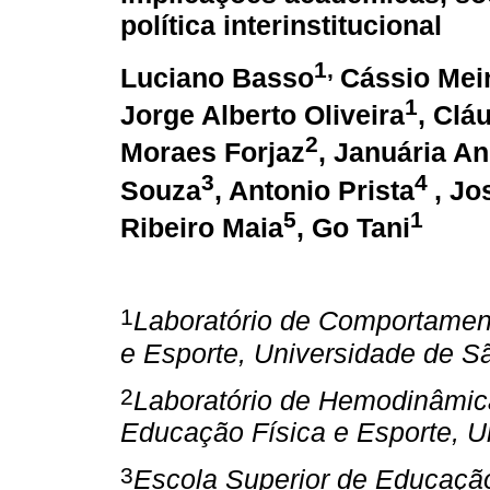
política interinstitucional
1,
Luciano Basso
Cássio Mei
1
Jorge Alberto Oliveira
,
Cláu
2
Moraes Forjaz
,
Januária An
3
4
Souza
,
Antonio Prista
,
Jos
5
1
Ribeiro Maia
,
Go Tani
1
Laboratório de Comportamen
e Esporte, Universidade de Sã
2
Laboratório de Hemodinâmica
Educação Física e Esporte, U
3
Escola Superior de Educaçã