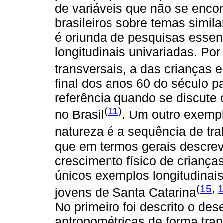
de variáveis que não se enco
brasileiros sobre temas simila
é oriunda de pesquisas essen
longitudinais univariadas. Po
transversais, a das crianças 
final dos anos 60 do século p
referência quando se discute 
(
11
)
no Brasil
. Um outro exempl
natureza é a sequência de t
que em termos gerais descr
crescimento físico de criança
únicos exemplos longitudinais
(
15
,
jovens de Santa Catarina
No primeiro foi descrito o des
antropométricas de forma tran