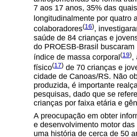
7 aos 17 anos, 35% das qua
longitudinalmente por quatro 
(
16
)
colaboradores
, investigar
saúde de 84 crianças e jovens
do PROESB-Brasil buscaram id
(
19
)
índice de massa corporal
,
(
17
)
físico
de 70 crianças e jov
cidade de Canoas/RS. Não obs
produzida, é importante realç
pesquisas, dado que se refe
crianças por faixa etária e gê
A preocupação em obter infor
e desenvolvimento motor das c
uma história de cerca de 50 a