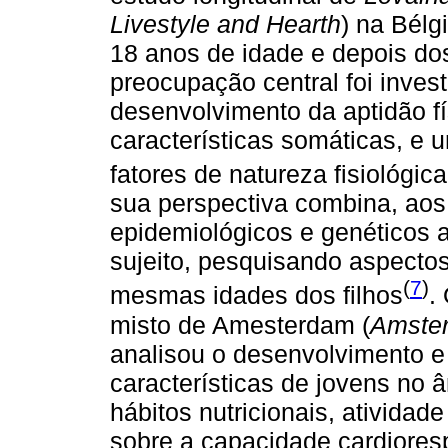
Livestyle and Hearth
) na Bél
18 anos de idade e depois dos
preocupação central foi inves
desenvolvimento da aptidão fí
características somáticas, e 
fatores de natureza fisiológica
sua perspectiva combina, aos 
epidemiológicos e genéticos al
sujeito, pesquisando aspectos
(
7
)
mesmas idades dos filhos
.
misto de Amesterdam (
Amster
analisou o desenvolvimento e 
características de jovens no â
hábitos nutricionais, atividade 
sobre a capacidade cardiorespi