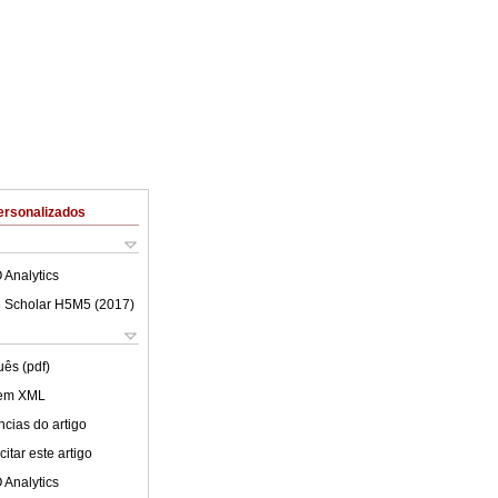
ersonalizados
 Analytics
 Scholar H5M5 (
2017
)
uês (pdf)
 em XML
cias do artigo
itar este artigo
 Analytics