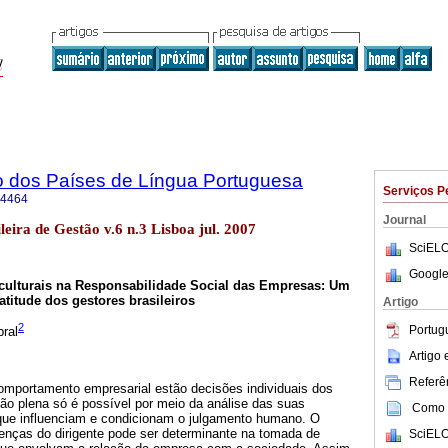
o dos Países de Língua Portuguesa
Serviços P
-4464
Journal
leira de Gestão v.6 n.3 Lisboa jul. 2007
SciELO
Google
 culturais na Responsabilidade Social das Empresas: Um
atitude dos gestores brasileiros
Artigo
2
Portug
bral
Artigo
Referên
omportamento empresarial estão decisões individuais dos
ão plena só é possível por meio da análise das suas
Como c
que influenciam e condicionam o julgamento humano. O
renças do dirigente pode ser determinante na tomada de
SciELO