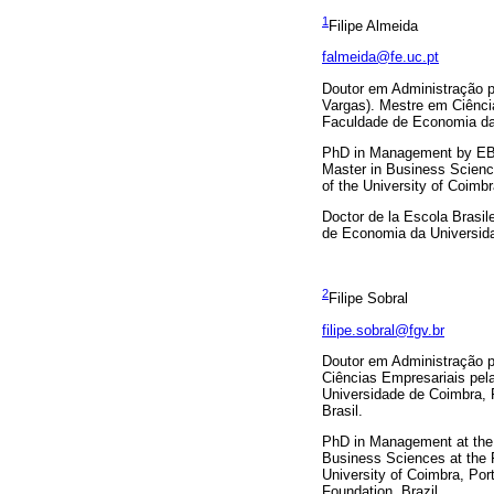
1
Filipe Almeida
falmeida@fe.uc.pt
Doutor em Administração 
Vargas). Mestre em Ciênc
Faculdade de Economia da
PhD in Management by EBAP
Master in Business Scienc
of the University of Coimb
Doctor de la Escola Brasi
de Economia da Universid
2
Filipe Sobral
filipe.sobral@fgv.br
Doutor em Administração p
Ciências Empresariais pe
Universidade de Coimbra, 
Brasil.
PhD in Management at the B
Business Sciences at the F
University of Coimbra, Por
Foundation, Brazil.