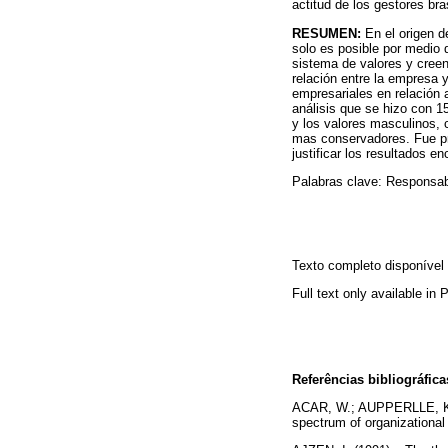
actitud de los gestores bra
RESUMEN:
En el origen d
solo es posible por medio 
sistema de valores y creen
relación entre la empresa y
empresariales en relación 
análisis que se hizo con 1
y los valores masculinos, 
mas conservadores. Fue pr
justificar los resultados e
Palabras clave: Responsabi
Texto completo disponíve
Full text only available in
Referências bibliográfica
ACAR, W.; AUPPERLLE, K. e
spectrum of organizational