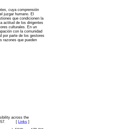
entes, cuya comprensión
 el juzgar humano. El
stiones que condicionen la
a actitud de los dirigentes
ores culturales. En un
ocupación con la comunidad
d por parte de los gestores
as razones que pueden
bility across the
p. 26-57. [
Links
]