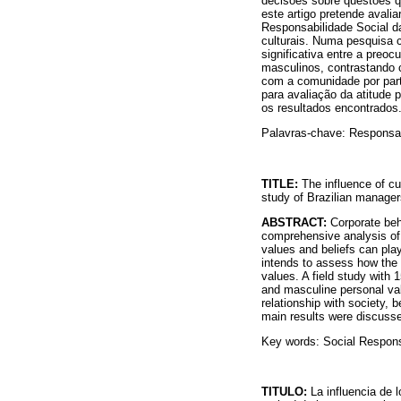
decisões sobre questões 
este artigo pretende avalia
Responsabilidade Social d
culturais. Numa pesquisa c
significativa entre a pre
masculinos, contrastando 
com a comunidade por part
para avaliação da atitude 
os resultados encontrados
Palavras-chave: Responsabi
TITLE:
The influence of cu
study of Brazilian manager
ABSTRACT:
Corporate beh
comprehensive analysis of
values and beliefs can play
intends to assess how the 
values. A field study with
and masculine personal va
relationship with society,
main results were discuss
Key words: Social Responsi
TITULO:
La influencia de 