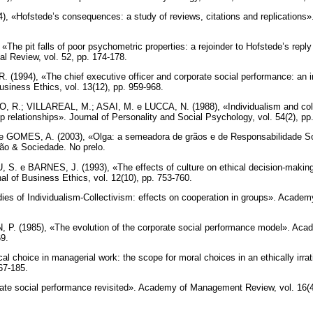
Hofstede’s consequences: a study of reviews, citations and replications».
The pit falls of poor psychometric properties: a rejoinder to Hofstede’s reply
al Review, vol. 52, pp. 174-178.
1994), «The chief executive officer and corporate social performance: an in
usiness Ethics, vol. 13(12), pp. 959-968.
.; VILLAREAL, M.; ASAI, M. e LUCCA, N. (1988), «Individualism and colle
p relationships». Journal of Personality and Social Psychology, vol. 54(2), pp
GOMES, A. (2003), «Olga: a semeadora de grãos e de Responsabilidade Soci
ão & Sociedade. No prelo.
 e BARNES, J. (1993), «The effects of culture on ethical decision-making:
al of Business Ethics, vol. 12(10), pp. 753-760.
es of Individualism-Collectivism: effects on cooperation in groups». Acade
. (1985), «The evolution of the corporate social performance model». Ac
69.
l choice in managerial work: the scope for moral choices in an ethically irr
167-185.
te social performance revisited». Academy of Management Review, vol. 16(4