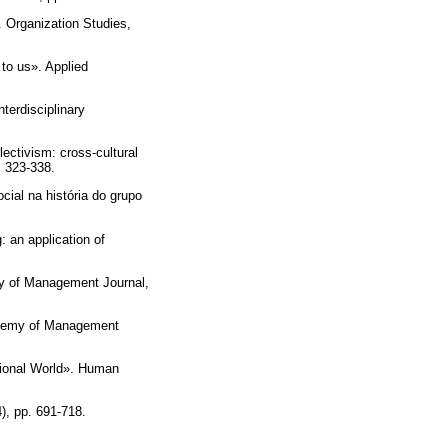
 Organization Studies,
 to us». Applied
terdisciplinary
ctivism: cross-cultural
. 323-338.
al na história do grupo
 an application of
my of Management Journal,
ademy of Management
ational World». Human
), pp. 691-718.