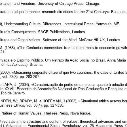
talism and Freedom. University of Chicago Press, Chicago.
rate social performance: research directions for the 21st Century». Business 
, Understanding Cultural Differences. Intercultural Press, Yarmouth, ME.
ture’s Consequences. SAGE Publications, Londres.
ures and Organizations. Software of the Mind. McGraw-Hill UK, Londres.
1988), «The Confucius connection: from cultural roots to economic growth»
-21.
Privada e o Espírito Público. Um Retrato da Ação Social no Brasil. Anna Maria
nômica Aplicada), Brasília.
00), «Measuring corporate citizenshipin two countries: the case of United 
 vol. 23(3), pp. 283-297.
LARA, J. (2004), «Caracterização de perfis de empresas quanto à adoção d
 In XXVIII Encontro da Associação Nacional de Pós-Graduação e Pesquisa em
Rio de Janeiro.
N, W.; BRADY, M. e HOFFMAN, J.(2002), «Situational ethics across borde
usiness Ethics, vol. 38(4), pp. 327-338.
Nature of Human Values. TheFree Press, Nova Iorque.
ersals in the structure and content of values: theoretical advances and empi
d.), Advances in Experimental Social Psychology, vol. 25, Academic Press, O