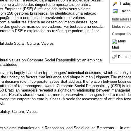
que envolvam a relação da empresa com a sociedade. Assim,
Traduç
r como a atitude dos dirigentes empresariais perante a
as Empresas (RSE) é influenciada pelos seus valores
Enviar 
om 158 gestores brasileiros, foi identificada uma relação
ocupação com a comunidade envolvente e os valores
Indicadore
com a maior resistência ao desenvolvimento destes laços
e dos gestores mais conservadores. Foi testada uma escala
Links rela
perante a RSE e exploradas as razões que podem justificar
Compartilh
.
Mais
lidade Social, Cultura, Valores
Mais
Permali
ltural values on Corporate Social Responsibility: an empirical
s’attitudes
avior is largely based on top managers’ individual decisions, which can only 
 the underlying factors that influence and shape human judgment.The manage
 a decisive role in corporate issues that address the relation between busine
attitude of top managers towards Corporate Social Responsibility (CSR) is infl
 158 Brazilian managers revealed a significant relationship between manageria
lues. Results also showed that more conservative managers tend to resist de
 beyond the corporation core business. A scale for assessment of attitudes t
ed.
bility, Culture, Values
los valores culturales en la Responsabilidad Social de las Empresas – Un estu