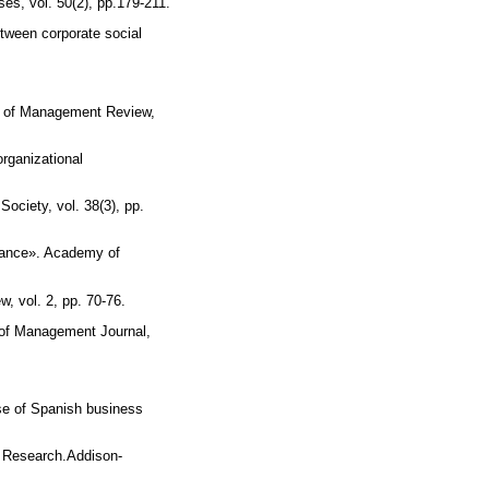
es, vol. 50(2), pp.179-211.
tween corporate social
y of Management Review,
rganizational
Society, vol. 38(3), pp.
mance». Academy of
, vol. 2, pp. 70-76.
 of Management Journal,
ase of Spanish business
d Research.Addison-