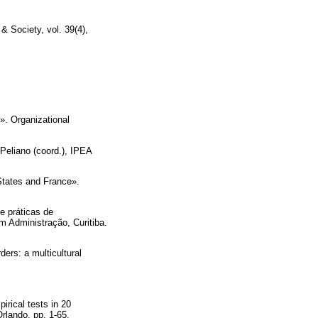
& Society, vol. 39(4),
. Organizational
 Peliano (coord.), IPEA
States and France».
e práticas de
 Administração, Curitiba.
rs: a multicultural
rical tests in 20
rlando, pp. 1-65.