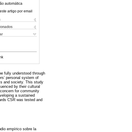
ão automática
este artigo por email
s
cionados
ar
nk
be fully understood through
rs’ personal system of
ss and society. This study
uenced by their cultural
l concern for community
veloping a sustained
owards CSR was tested and
dio empírico sobre la