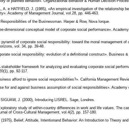
ory of planned behavior». Organizational Behavior & Human Decision Process
 e HATFIELD, J. (1985), «An empirical investigation of the relationship be
bility». Academy of Management Journal, vol.28, pp. 446-463.
Responsibilities of the Businessman. Harper & Row, Nova Iorque.
ee-dimensional conceptual model of corporate social performance». Academ
yramid of corporate social responsibility: toward the moral management of o
rizons, vol. 34, pp. 39-48.
ate social responsibility: evolution of a definitional construct». Business & 
takeholder framework for analyzing and evaluating corporate social perfor
0(1), pp. 92-117.
iness afford to ignore social responsibilities?». California Management Review
se for and against business assumption of social responsibilities». Academy
GUAW, J. (2000), Introducing LISREL. Sage, Londres.
xploratory study of within-country differences in work and life values. The c
ournal of Cross-Cultural Management, vol.4(2), pp. 157-180.
1975), Belief, Attitude, Intentionand Behavior: An Introduction to Theory an