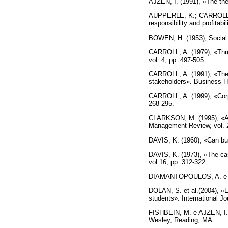
AJZEN, I. (1991), «The the
AUPPERLE, K.; CARROLL, A.
responsibility and profita
BOWEN, H. (1953), Social 
CARROLL, A. (1979), «Thr
vol. 4, pp. 497-505.
CARROLL, A. (1991), «The p
stakeholders». Business Ho
CARROLL, A. (1999), «Corpor
268-295.
CLARKSON, M. (1995), «A s
Management Review, vol. 2
DAVIS, K. (1960), «Can bus
DAVIS, K. (1973), «The ca
vol.16, pp. 312-322.
DIAMANTOPOULOS, A. e SI
DOLAN, S. et al.(2004), «E
students». International J
FISHBEIN, M. e AJZEN, I. (
Wesley, Reading, MA.