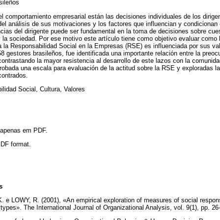
sileños
el comportamiento empresarial están las decisiones individuales de los dirig
del análisis de sus motivaciones y los factores que influencian y condicionan
cias del dirigente puede ser fundamental en la toma de decisiones sobre cue
 la sociedad. Por ese motivo este artículo tiene como objetivo evaluar como l
a la Responsabilidad Social en la Empresas (RSE) es influenciada por sus val
58 gestores brasileños, fue identificada una importante relación entre la pre
contrastando la mayor resistencia al desarrollo de este lazos con la comunida
obada una escala para evaluación de la actitud sobre la RSE y exploradas l
ncontrados.
lidad Social, Cultura, Valores
l apenas em PDF.
 PDF format.
s
 LOWY, R. (2001), «An empirical exploration of measures of social responsi
 types». The International Journal of Organizational Analysis, vol. 9(1), p