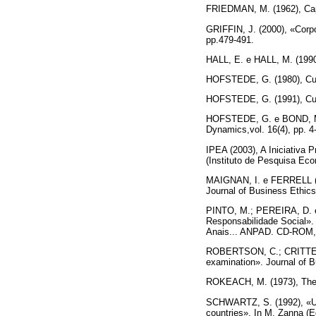
FRIEDMAN, M. (1962), Capi
GRIFFIN, J. (2000), «Corpo
pp.479-491.
HALL, E. e HALL, M. (1990)
HOFSTEDE, G. (1980), Cul
HOFSTEDE, G. (1991), Cult
HOFSTEDE, G. e BOND, M. (
Dynamics,vol. 16(4), pp. 4
IPEA (2003), A Iniciativa 
(Instituto de Pesquisa Eco
MAIGNAN, I. e FERRELL (20
Journal of Business Ethics,
PINTO, M.; PEREIRA, D. e 
Responsabilidade Social».
Anais... ANPAD. CD-ROM, 
ROBERTSON, C.; CRITTENDE
examination». Journal of B
ROKEACH, M. (1973), The 
SCHWARTZ, S. (1992), «Univ
countries». In M. Zanna (E