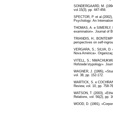
SONDERGAARD, M. (1994), «
vol.15(3), pp. 447-456.
SPECTOR, P. et al.(2002), «
Psychology: An Internation
THOMAS, A. e SIMERLY, R. (
examination». Journal of B
TRIANDIS, H.; BONTEMPO, R
perspectives on self-ingrou
VERGARA, S.; SILVA, D. e 
Nova América». Organizaç
VITELL, S.; NWACHUKWU, S.
Hofstede’stypology». Journ
WAGNER, J. (1995), «Studi
vol. 38, pp. 152-172.
WARTICK, S. e COCHRAN, P
Review, vol. 10, pp. 758-7
WATSON, T. (2003), «Ethica
Relations, vol. 56(2), pp. 
WOOD, D. (1991), «Corpora