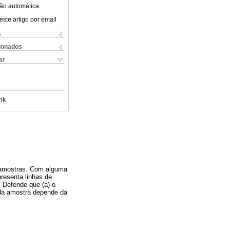
ão automática
este artigo por email
s
cionados
ar
nk
s amostras. Com alguma
presenta linhas de
. Defende que (a) o
 da amostra depende da