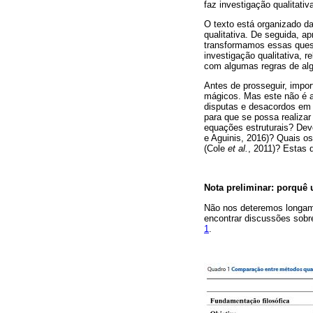
faz investigação qualitativ
O texto está organizado d
qualitativa. De seguida, 
transformamos essas quest
investigação qualitativa, 
com algumas regras de algi
Antes de prosseguir, import
mágicos. Mas este não é a
disputas e desacordos em 
para que se possa realizar
equações estruturais? Deve
e Aguinis, 2016)? Quais os
(Cole
et al.
, 2011)? Estas 
Nota preliminar: porquê 
Não nos deteremos longamen
encontrar discussões sob
1
.