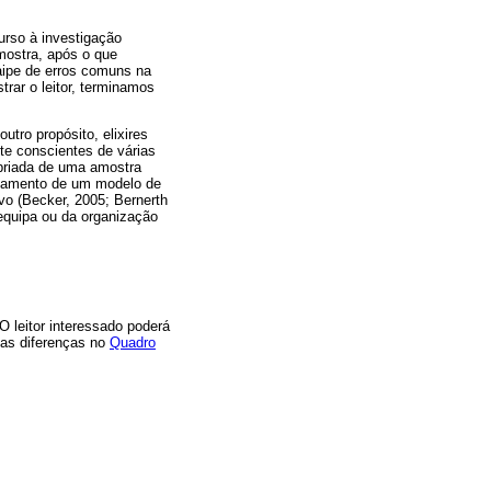
urso à investigação
mostra, após o que
aipe de erros comuns na
trar o leitor, terminamos
utro propósito, elixires
te conscientes de várias
opriada de uma amostra
ustamento de um modelo de
vo (Becker, 2005; Bernerth
 equipa ou da organização
O leitor interessado poderá
as diferenças no
Quadro