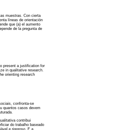
 las muestras. Con cierta
enta líneas de orientación
fiende que (a) el aumento
depende de la pregunta de
 present a justification for
ize in qualitative research.
the orienting research
ociais, confronta-se
, ou quantos casos devem
uturada.
litativa contribui
iciar do trabalho baseado
iável e rigoroso. E a