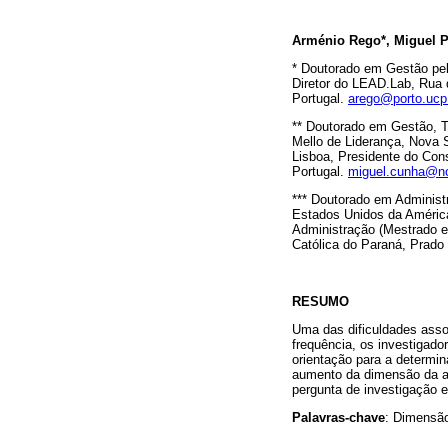
Arménio Rego*, Miguel P
* Doutorado em Gestão pel
Diretor do LEAD.Lab, Rua 
Portugal.
arego@porto.ucp
** Doutorado em Gestão, T
Mello de Liderança, Nova
Lisboa, Presidente do Con
Portugal.
miguel.cunha@n
*** Doutorado em Administ
Estados Unidos da Améric
Administração (Mestrado e
Católica do Paraná, Prado
RESUMO
Uma das dificuldades asso
frequência, os investigado
orientação para a determin
aumento da dimensão da am
pergunta de investigação 
Palavras-chave
: Dimensão