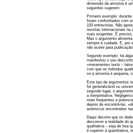
dimensão da amostra é um 
seguintes sugerem.
Primeiro exemplo: durante 
foram confrontados com um
100 entrevistas. Não apre
revistas internacionais na
mais exigentes. É preciso
Mas o argumento alimenta 
sempre é cuidada. E, por 
não aceite para publicação
Segundo exemplo: há algun
manifestou o seu desconfor
«meramente» texto – talvez
com que os métodos qualit
se a amostra é pequena, o 
Este tipo de argumentos r
for generalizável ou unive
segundo lugar, o argumento
a interpretativa. Negligen
mais frequentes e potencia
depois de encontrá-las, «d
asteriscos encontrados nas
Daqui decorre que os dado
descrever a realidade do q
qualitativa – seja de boa q
é superior à quantitativa