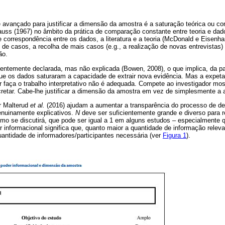
 avançado para justificar a dimensão da amostra é a saturação teórica ou con
auss (1967) no âmbito da prática de comparação constante entre teoria e dad
correspondência entre os dados, a literatura e a teoria (McDonald e Eisenhard
de casos, a recolha de mais casos (e.g., a realização de novas entrevistas
ão.
uentemente declarada, mas não explicada (Bowen, 2008), o que implica, da part
a que os dados saturaram a capacidade de extrair nova evidência. Mas a expetat
tor faça o trabalho interpretativo não é adequada. Compete ao investigador mos
retar. Cabe-lhe justificar a dimensão da amostra em vez de simplesmente a a
r Malterud
et al.
(2016) ajudam a aumentar a transparência do processo de de
nuinamente explicativos.
N
deve ser suficientemente grande e diverso para r
omo se discutirá, que pode ser igual a 1 em alguns estudos – especialmente 
er informacional significa que, quanto maior a quantidade de informação releva
antidade de informadores/participantes necessária (ver
Figura 1
).