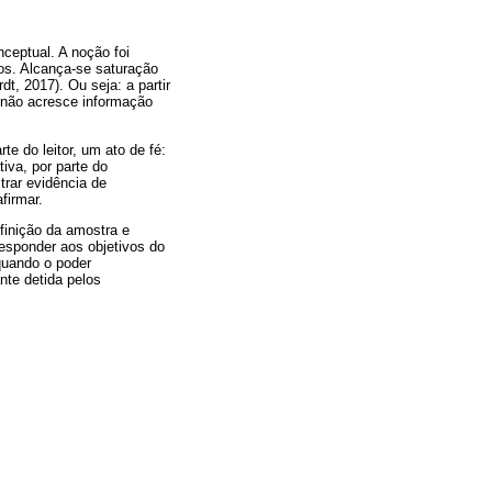
ceptual. A noção foi
os. Alcança-se saturação
t, 2017). Ou seja: a partir
) não acresce informação
e do leitor, um ato de fé:
iva, por parte do
trar evidência de
firmar.
finição da amostra e
esponder aos objetivos do
quando o poder
nte detida pelos