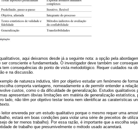
alitativos, aqui deixamos desde já a seguinte nota: a opção pela abordagem 
ve ser consciente e fundamentada. O investigador deve também ser consequen
a tem consequências do ponto de vista metodológico. Requer cuidados na o
ção e na discussão.
exemplo de natureza indutiva, têm por objetivo estudar um fenómeno de forma
escolha comporta vantagens, nomeadamente a de permitir entender a relaçã
olve custos, como o da dificuldade de generalização. Estudos qualitativos 
mas apresentam óbvias limitações em matéria de generalização estatística, p
o lado, não têm por objetivo testar teoria nem identificar as caraterísticas u
texto.
o leitor envereda por um estudo qualitativo porque o mesmo requer uma amo
balho, estará em boas condições para violar uma série de preceitos de utili
esejo de ter menos trabalho). Por essa razão, é importante que a escolha se
ntidade de trabalho que presumivelmente o método usado acarretará.