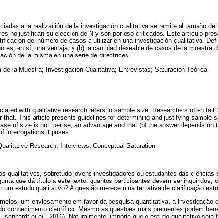
ciadas a la realización de la investigación cualitativa se remite al tamaño de
res no justifican su elección de N y son por eso criticados. Este artículo pres
tificación del número de casos a utilizar en una investigación cualitativa. De
o es, en sí, una ventaja, y (b) la cantidad deseable de casos de la muestra 
nación de la misma en una serie de directrices.
 de la Muestra; Investigación Cualitativa; Entrevistas; Saturación Teórica
ciated with qualitative research refers to sample size. Researchers often fail to
or that. This article presents guidelines for determining and justifying sample s
rease of size is not, per se, an advantage and that (b) the answer depends on 
f interrogations it poses.
Qualitative Research; Interviews; Conceptual Saturation
 qualitativos, sobretudo jovens investigadores ou estudantes das ciências s
nta que dá título a este texto: quantos participantes devem ser inquiridos
ar um estudo qualitativo? A questão merece uma tentativa de clarificação estr
eios, um enviesamento em favor da pesquisa quantitativa, a investigação qua
do conhecimento científico. Mesmo as questões mais prementes podem benef
(Eisenhardt
et al.
, 2016). Naturalmente, importa que o estudo qualitativo seja f