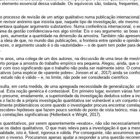
elemento essencial dessa validade. Os equívocos são, todavia, frequentes
o processo de revisão de um artigo qualitativo numa publicação internacional
 revisor anónimo que insistia que, naquele tipo de investigação, ele mesm
sentava qualquer argumento substantivo. Numa conferência internacional, o e
 área da gestão confidenciava-nos algo similar. Eis o seu argumento: as boas
, pois, aumentar a quantidade na dimensão da amostra. Também não apresent
a ideia de que, no mundo das publicações, a fronteira entre
opinião
e
opiniã
vezes, o argumento usado é o da «autoridade» – o de quem tem poder para dec
.
s anos, uma colega de um dos autores, na discussão de uma tese de mestra
to porque a amostra do trabalho empírico era pequena. Alegou, ainda, que o 
 com isso significando que o trabalho não podia ser realmente sério. O comen
ativos (uma espécie de «parente pobre»; Jonsen
et al.
, 2017) ainda se conf
estudo não é válido – e, no limite, não pode ser considerado científico.
esulta, em certa medida, de uma apregoada necessidade de generalização: um
rsal. Esta noção genérica é contestável. Em primeiro lugar, existem várias f
 presume, erradamente, a superioridade da investigação dedutiva sobre a indu
cia o facto de a própria investigação quantitativa ser vulnerável a um conjun
lmente problemáticos ocorre quando o investigador procura encontrar correlaç
escobre» hipóteses que fazem pouco sentido do ponto de vista teórico, mas a
 correlações significativas (Hollenbeck e Wright, 2017).
s quantitativos, por serem aparentemente «exatos», não são necessariamen
ue os dados qualitativos. O que mais releva para a investigação é que a mes
ualidade, isto é, fiável, rigorosa e válida. Por conseguinte, não assumimos qu
, nem o inverso. Procuramos apenas ajudar a responder a uma questão recorr