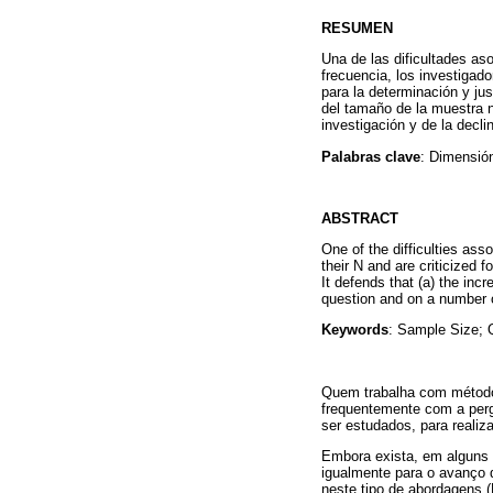
RESUMEN
Una de las dificultades aso
frecuencia, los investigado
para la determinación y jus
del tamaño de la muestra n
investigación y de la decli
Palabras clave
: Dimensión
ABSTRACT
One of the difficulties asso
their N and are criticized f
It defends that (a) the inc
question and on a number o
Keywords
: Sample Size; 
Quem trabalha com métodos
frequentemente com a pergu
ser estudados, para realiz
Embora exista, em alguns m
igualmente para o avanço 
neste tipo de abordagens 