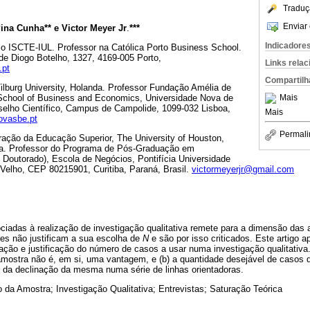
Traduç
Enviar 
ina Cunha** e Victor Meyer Jr
.
***
Indicadore
o ISCTE-IUL. Professor na Católica Porto Business School.
de Diogo Botelho, 1327, 4169-005 Porto,
Links rela
.pt
Compartilh
ilburg University, Holanda. Professor Fundação Amélia de
 School of Business and Economics, Universidade Nova de
Mais
selho Científico, Campus de Campolide, 1099-032 Lisboa,
Mais
ovasbe.pt
Permali
ração da Educação Superior, The University of Houston,
a. Professor do Programa de Pós-Graduação em
 Doutorado), Escola de Negócios, Pontifícia Universidade
 Velho, CEP 80215901, Curitiba, Paraná, Brasil.
victormeyerjr@gmail.com
ciadas à realização de investigação qualitativa remete para a dimensão da
res não justificam a sua escolha de
N
e são por isso criticados. Este artigo a
ação e justificação do número de casos a usar numa investigação qualitativa
ostra não é, em si, uma vantagem, e (b) a quantidade desejável de casos
e da declinação da mesma numa série de linhas orientadoras.
 da Amostra; Investigação Qualitativa; Entrevistas; Saturação Teórica