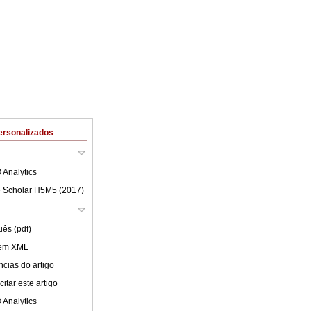
ersonalizados
 Analytics
 Scholar H5M5 (
2017
)
uês (pdf)
 em XML
cias do artigo
itar este artigo
 Analytics