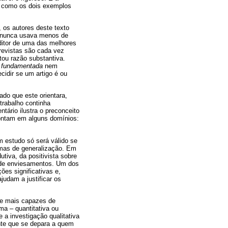
, como os dois exemplos
, os autores deste texto
o nunca usava menos de
ditor de uma das melhores
 revistas são cada vez
ou razão substantiva.
o fundamentada
nem
idir se um artigo é ou
do que este orientara,
trabalho continha
tário ilustra o preconceito
rontam em alguns domínios:
 estudo só será válido se
ormas de generalização. Em
tiva, da positivista sobre
to de enviesamentos. Um dos
ões significativas e,
judam a justificar os
te mais capazes de
ma – quantitativa ou
e a investigação qualitativa
ente que se depara a quem