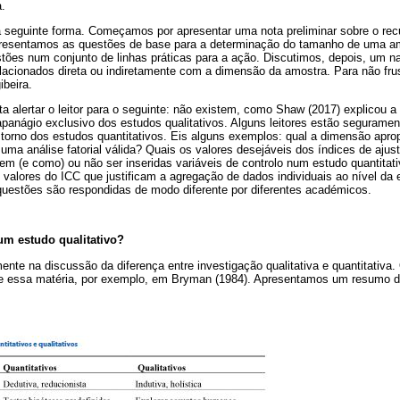
a.
a seguinte forma. Começamos por apresentar uma nota preliminar sobre o rec
apresentamos as questões de base para a determinação do tamanho de uma a
ões num conjunto de linhas práticas para a ação. Discutimos, depois, um n
relacionados direta ou indiretamente com a dimensão da amostra. Para não frus
beira.
a alertar o leitor para o seguinte: não existem, como Shaw (2017) explicou a o
panágio exclusivo dos estudos qualitativos. Alguns leitores estão seguramen
torno dos estudos quantitativos. Eis alguns exemplos: qual a dimensão apr
 uma análise fatorial válida? Quais os valores desejáveis dos índices de aj
m (e como) ou não ser inseridas variáveis de controlo num estudo quantitati
 valores do ICC que justificam a agregação de dados individuais ao nível da
questões são respondidas de modo diferente por diferentes académicos.
um estudo qualitativo?
te na discussão da diferença entre investigação qualitativa e quantitativa. 
re essa matéria, por exemplo, em Bryman (1984). Apresentamos um resumo d