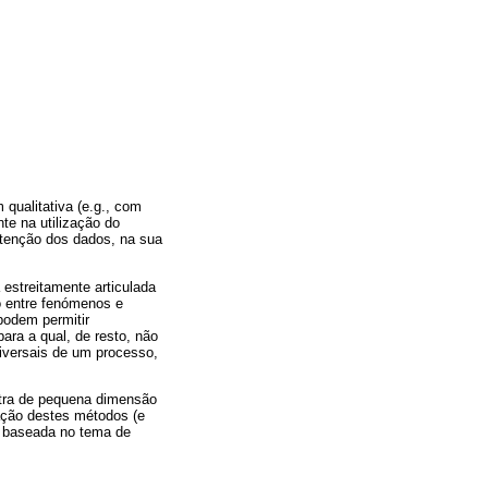
qualitativa (e.g., com
te na utilização do
btenção dos dados, na sua
 estreitamente articulada
o entre fenómenos e
podem permitir
ara a qual, de resto, não
niversais de um processo,
stra de pequena dimensão
zação destes métodos (e
ja baseada no tema de