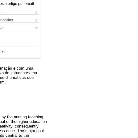
este artigo por email
s
cionados
ar
nk
formação e com uma
vo do estudante e na
es dilemáticas que
zem.
t by the nursing teaching
oal of the higher education
reativity, consequently
 was done. The major goal
ds central to the