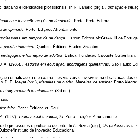
 trabalho e identidades profissionais. In R. Canário (org.),
Formação e situaç
udança e inovação na pós-modernidade
. Porto: Porto Editora.
a do oprimido
. Porto: Edições Afrontamento.
professores em tempos de mudança
. Lisboa: Editora McGraw-Hill de Portuga
a pensée infirmière
. Québec: Éditions Études Vivantes.
 pedagógico e formação de adultos
. Lisboa: Fundação Calouste Gulbenkian.
D. A. (1986).
Pesquisa em educação: abordagens qualitativas
. São Paulo: Ed
anção normalizadora e o exame: fios visíveis e invisíveis na docilização dos c
& D. E. Meyer (org.),
Maneiras de cuidar. Maneiras de ensinar
. Porto Alegre
e study research in education
. (3rd ed.).
ass.
bien faite
. Paris: Éditions du Seuil.
 A. (1997).
Teoria social e educação
. Porto: Edições Afrontamento.
 de professores e profissão docente. In A. Nóvoa (org.),
Os professores e a
uixote/Instituto de Inovação Educacional.