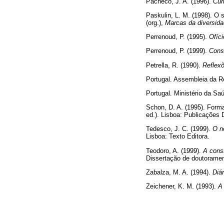
Pacheco, J. A. (1996).
Curr
Paskulin, L. M. (1998). O 
(org.),
Marcas da diversid
Perrenoud, P. (1995).
Ofíci
Perrenoud, P. (1999).
Cons
Petrella, R. (1990).
Reflexõ
Portugal. Assembleia da Re
Portugal. Ministério da Sa
Schon, D. A. (1995). Forma
ed.). Lisboa: Publicações 
Tedesco, J. C. (1999).
O n
Lisboa: Texto Editora.
Teodoro, A. (1999).
A cons
Dissertação de doutoramen
Zabalza, M. A. (1994).
Diár
Zeichener, K. M. (1993).
A