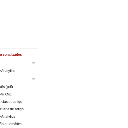
ersonalizados
 Analytics
uês (pdf)
 em XML
cias do artigo
itar este artigo
 Analytics
ão automática