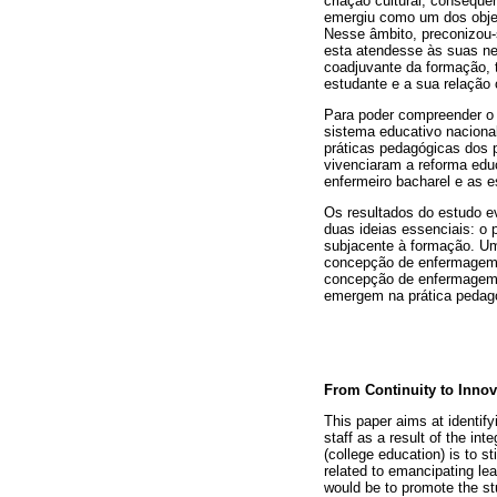
criação cultural, consequ
emergiu como um dos objec
Nesse âmbito, preconizou
esta atendesse às suas n
coadjuvante da formação, 
estudante e a sua relação
Para poder compreender o 
sistema educativo nacional
práticas pedagógicas dos 
vivenciaram a reforma educ
enfermeiro bacharel e as 
Os resultados do estudo e
duas ideias essenciais: o
subjacente à formação. U
concepção de enfermagem c
concepção de enfermagem c
emergem na prática pedagó
From Continuity to Innov
This paper aims at identif
staff as a result of the in
(college education) is to st
related to emancipating le
would be to promote the stu