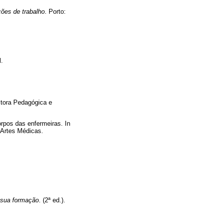
ões de trabalho
. Porto:
l.
itora Pedagógica e
orpos das enfermeiras. In
: Artes Médicas.
 sua formação
. (2ª ed.).