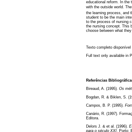
educational reform. In the 
with the outside world. The
the learning process, and 
student to be the main inte
to the process of nursing c
the nursing concept. This b
choose between what they 
Texto completo disponíve
Full text only available in
Referências Bibliográfica
Bireaud, A. (1995).
Os mét
Bogdan, R. & Biklen, S. (
Campos, B. P. (1995).
For
Canário, R. (1997). Forma
Editora.
Delors J. & et al. (1996).
E
para o século XXI
. Porto: