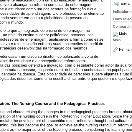
entemente relacionado com uma aprendizagem emancipatória,
Enviar 
tivo a alcançar na reforma curricular de enfermagem.
-se o estudante como um dos actores na formação e que
Indicadore
ecessidades de aprendizagem. E o professor, como elemento
tendo sempre em conta a globalidade da pessoa do
Links rela
 com o mundo.
Compartilh
efeito que a integração do ensino de enfermagem no
Mais
, ao nível do ensino superior politécnico, provocou nas
professores de enfermagem, analisou-se a forma como estes
Mais
ativa e a interligação entre as suas concepções do perfil do
estratégias desenvolvidas na formação dos mesmos.
Permali
videnciaram um discurso dicotómico polarizado à volta de
 papel do estudante e a concepção de enfermagem
ma das posições defendia a inovação, com o estudante como actor da sua 
entrada na pessoa; enquanto outra, defendia a continuidade no papel passi
entrada na doença. Esta bipolaridade de pareceres sugere algumas situaçõ
gica dos docentes como uma escolha difícil entre o que querem e o que fa
ation. The Nursing Course and the Pedagogical Practices
ying and characterising the changes in the pedagogical practices brought abou
tegration of the nursing course in the Polytechnic Higher Education. Since the g
imulate the development of a scientific spirit, reflective thought and cultural c
arning, this has become the goal to achieve as the nursing curriculum reform
dent as the major actor of the teaching process, considering his learning nee