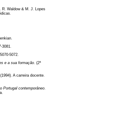
V. R. Waldow & M. J. Lopes
édicas.
enkian.
7-3081.
. 5070-5072.
es e a sua formação
. (2ª
1994). A carreira docente.
no Portugal contemporâneo
.
a.