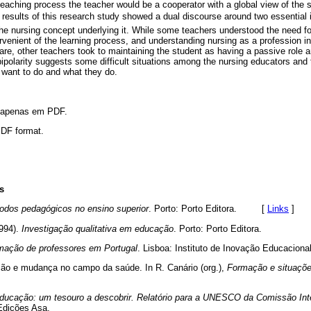
teaching process the teacher would be a cooperator with a global view of the s
 results of this research study showed a dual discourse around two essential id
the nursing concept underlying it. While some teachers understood the need for
rvenient of the learning process, and understanding nursing as a profession in 
are, other teachers took to maintaining the student as having a passive role a
ipolarity suggests some difficult situations among the nursing educators and 
want to do and what they do.
l apenas em PDF.
 PDF format.
s
odos pedagógicos no ensino superior
. Porto: Porto Editora. [
Links
]
1994).
Investigação qualitativa em educação
. Porto: Porto Editora.
mação de professores em Portugal
. Lisboa: Instituto de Inovação Educacional
ção e mudança no campo da saúde. In R. Canário (org.),
Formação e situaçõe
ducação: um tesouro a descobrir. Relatório para a UNESCO da Comissão Int
 Edições Asa.