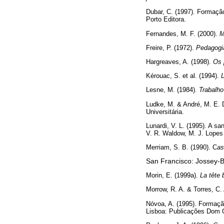
Dubar, C. (1997). Formação,
Porto Editora.
Fernandes, M. F. (2000).
M
Freire, P. (1972).
Pedagogi
Hargreaves, A. (1998).
Os 
Kérouac, S. et al. (1994).
L
Lesne, M. (1984).
Trabalho
Ludke, M. & André, M. E. 
Universitária.
Lunardi, V. L. (1995). A s
V. R. Waldow, M. J. Lopes 
Merriam, S. B. (1990). C
as
San Francisco: Jossey-B
Morin, E. (1999a).
La tête 
Morrow, R. A. & Torres, C.
Nóvoa, A. (1995). Formação
Lisboa: Publicações Dom Q