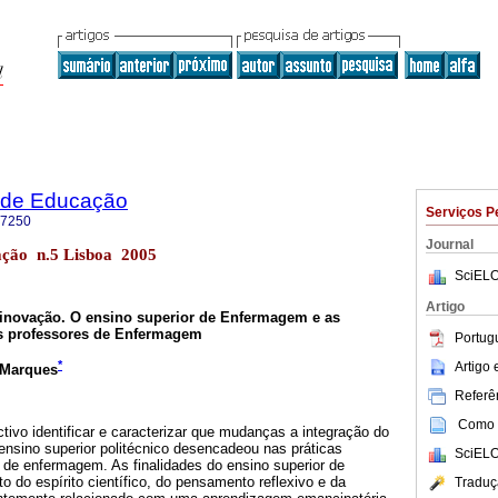
 de Educação
Serviços P
-7250
Journal
ação n.5 Lisboa 2005
SciELO
Artigo
a inovação. O ensino superior de Enfermagem e as
s professores de Enfermagem
Portug
*
Artigo
 Marques
Referên
Como c
tivo identificar e caracterizar que mudanças a integração do
nsino superior politécnico desencadeou nas práticas
SciELO
de enfermagem. As finalidades do ensino superior de
o do espírito científico, do pensamento reflexivo e da
Traduç