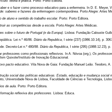
ículo: teoria e prática
. Porto: Porto Editora.
saber e o fazer como processo educativo para a enfermeira. In D. E. Meyer, 
ade: saberes e fazeres da enfermagem contemporânea
. Porto Alegre: Artes M
o de aluno e sentido do trabalho escolar
. Porto: Porto Editora.
truir as competências desde a escola
. Porto Alegre: Artes Médicas.
es sobre o futuro de Portugal (e da Europa)
. Lisboa: Fundação Calouste Gulb
pública. Lei n.º 46/86.
Diário da Republica
, I série (237) (1986.10.14), p. 306
úde. Decreto-Lei n.º 480/88.
Diário da Republica
, I série (295) (1988.12.23), p
r professores como profissionais reflexivos. In A. Nóvoa (org.),
Os professor
Dom Quixote/Instituto de Inovação Educacional.
ovo pacto educativo
. Vila Nova de Gaia: Fundação Manuel Leão. Teodoro, A. (
trução social das políticas educativas. Estado, educação e mudança social 
to, Universidade Nova de Lisboa, Faculdade de Ciências e Tecnologia, Lisbo
ios de aula.
Porto: Porto Editora.
 formação reflexiva dos professores
. Lisboa: Educa.