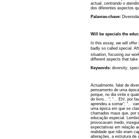
actual, centrando o atend
dos diferentes aspectos q
Palavras-chave:
Diversida
Will be specials the edu
In this essay, we will offe
badly so called special. A
situation, focusing our work
different aspects that take
Keywords:
diversity; speci
Actualmente, falar de dive
pensamento de uma época e
porque, no dia vinte e qua
do livro... “; “... Eh!, por
aprendeu a somar”; “... vam
uma época em que se class
chamados maus que, por su
educação especial. Lembr
provocavam medo, inseguran
expectativas em relação a
realidade que não eram cap
alterações, a estrutura de