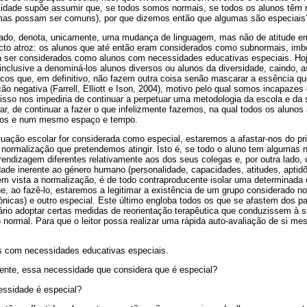
sidade supõe assumir que, se todos somos normais, se todos os alunos têm
umas possam ser comuns), por que dizemos então que algumas são especiais
do, denota, unicamente, uma mudança de linguagem, mas não de atitude em 
cto atroz: os alunos que até então eram considerados como subnormais, imbe
 ser considerados como alunos com necessidades educativas especiais. Ho
inclusive a denominá-los alunos diversos ou alunos da diversidade, caindo,
cos que, em definitivo, não fazem outra coisa senão mascarar a essência qu
ão negativa (Farrell, Elliott e Ison, 2004), motivo pelo qual somos incapazes
e isso nos impediria de continuar a perpetuar uma metodologia da escola e d
nar, de continuar a fazer o que infelizmente fazemos, na qual todos os alu
dos e num mesmo espaço e tempo.
tuação escolar for considerada como especial, estaremos a afastar-nos do pr
 normalização que pretendemos atingir. Isto é, se todo o aluno tem algumas 
endizagem diferentes relativamente aos dos seus colegas e, por outra lado,
ade inerente ao género humano (personalidade, capacidades, atitudes, aptidõe
m vista a normalização, é de todo contraproducente isolar uma determinada c
, ao fazê-lo, estaremos a legitimar a existência de um grupo considerado no
nicas) e outro especial. Este último engloba todos os que se afastem dos pa
sário adoptar certas medidas de reorientação terapêutica que conduzissem à
 normal. Para que o leitor possa realizar uma rápida auto-avaliação de si me
s com necessidades educativas especiais.
mente, essa necessidade que considera que é especial?
essidade é especial?