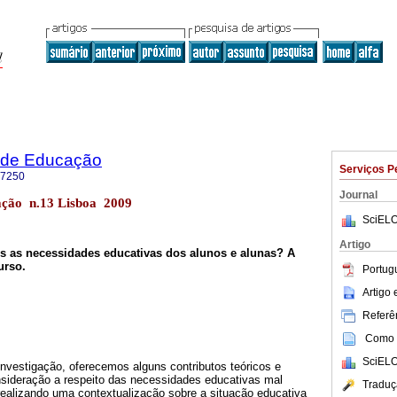
 de Educação
Serviços P
-7250
Journal
ação n.13 Lisboa 2009
SciELO
Artigo
is as necessidades educativas dos alunos e alunas? A
urso.
Portug
Artigo
Referên
Como c
SciELO
investigação, oferecemos alguns contributos teóricos e
nsideração a respeito das necessidades educativas mal
Traduç
realizando uma contextualização sobre a situação educativa