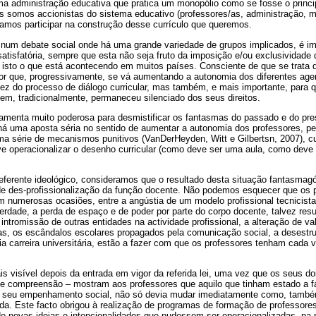
uma administração educativa que pratica um monopólio como se fosse o princi
 somos accionistas do sistema educativo (professores/as, administração, mã
mos participar na construção desse currículo que queremos.
 num debate social onde há uma grande variedade de grupos implicados, é i
satisfatória, sempre que esta não seja fruto da imposição e/ou exclusividade
 é isto o que está acontecendo em muitos países. Consciente de que se trata
or que, progressivamente, se vá aumentando a autonomia dos diferentes agen
luidez do processo de diálogo curricular, mas também, e mais importante, para
em, tradicionalmente, permaneceu silenciado dos seus direitos.
ramenta muito poderosa para desmistificar os fantasmas do passado e do pre
á uma aposta séria no sentido de aumentar a autonomia dos professores, pel
a série de mecanismos punitivos (VanDerHeyden, Witt e Gilbertsn, 2007), cuja
 operacionalizar o desenho curricular (como deve ser uma aula, como dev
eferente ideológico, consideramos que o resultado desta situação fantasmagór
 de des-profissionalização da função docente. Não podemos esquecer que os 
 numerosas ocasiões, entre a angústia de um modelo profissional tecnicista,
verdade, a perda de espaço e de poder por parte do corpo docente, talvez res
intromissão de outras entidades na actividade profissional, a alteração de va
ias, os escândalos escolares propagados pela comunicação social, a desestru
ria carreira universitária, estão a fazer com que os professores tenham cada 
.
s visível depois da entrada em vigor da referida lei, uma vez que os seus do
 e compreensão – mostram aos professores que aquilo que tinham estado a fa
 o seu empenhamento social, não só devia mudar imediatamente como, també
ada. Este facto obrigou à realização de programas de formação de professores
de novas ideias e intencionalidades que pudessem ser operacionalizadas, na