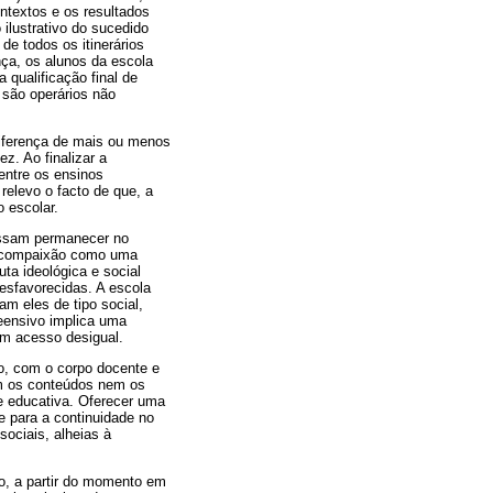
ntextos e os resultados
ilustrativo do sucedido
de todos os itinerários
nça, os alunos da escola
 qualificação final de
 são operários não
iferença de mais ou menos
z. Ao finalizar a
entre os ensinos
relevo o facto de que, a
o escolar.
ossam permanecer no
da compaixão como uma
ta ideológica e social
esfavorecidas. A escola
m eles de tipo social,
reensivo implica uma
um acesso desigual.
o, com o corpo docente e
em os conteúdos nem os
e educativa. Oferecer uma
 e para a continuidade no
ociais, alheias à
lo, a partir do momento em