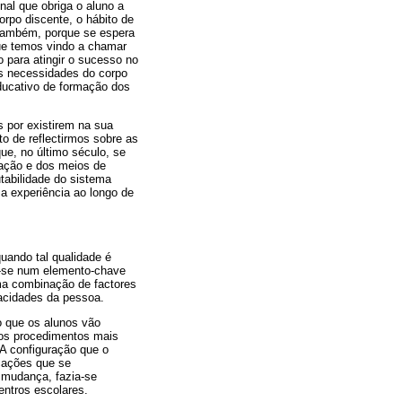
nal que obriga o aluno a
orpo discente, o hábito de
, também, porque se espera
ue temos vindo a chamar
o para atingir o sucesso no
às necessidades do corpo
ducativo de formação dos
 por existirem na sua
o de reflectirmos sobre as
ue, no último século, se
rmação e dos meios de
tabilidade do sistema
a experiência ao longo de
uando tal qualidade é
r-se num elemento-chave
uma combinação de factores
pacidades da pessoa.
o que os alunos vão
dos procedimentos mais
 A configuração que o
icações que se
 mudança, fazia-se
entros escolares.