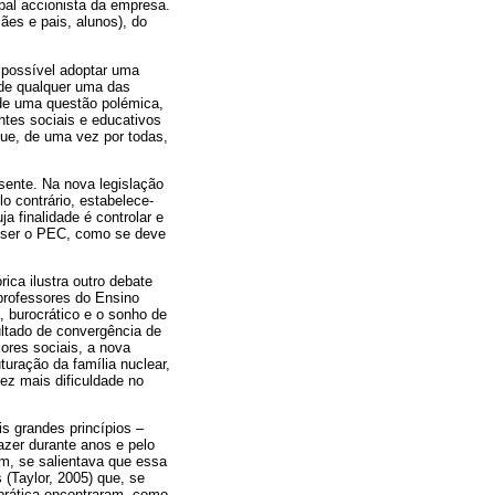
pal accionista da empresa.
es e pais, alunos), do
mpossível adoptar uma
 de qualquer uma das
 de uma questão polémica,
tes sociais e educativos
 que, de uma vez por todas,
sente. Na nova legislação
o contrário, estabelece-
 finalidade é controlar e
e ser o PEC, como se deve
ica ilustra outro debate
professores do Ensino
 burocrático e o sonho de
ultado de convergência de
lores sociais, a nova
turação da família nuclear,
vez mais dificuldade no
is grandes princípios –
zer durante anos e pelo
m, se salientava que essa
 (Taylor, 2005) que, se
 prática encontraram, como