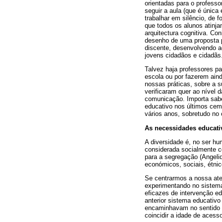
orientadas para o professo
seguir a aula (que é única
trabalhar em silêncio, de 
que todos os alunos atin
arquitectura cognitiva. Co
desenho de uma proposta p
discente, desenvolvendo a
jovens cidadãos e cidadãs
Talvez haja professores p
escola ou por fazerem ain
nossas práticas, sobre a s
verificaram quer ao nível 
comunicação. Importa saber
educativo nos últimos cem 
vários anos, sobretudo no
As necessidades educati
A diversidade é, no ser h
considerada socialmente 
para a segregação (Angelid
económicos, sociais, étnic
Se centrarmos a nossa ate
experimentando no sistema
eficazes de intervenção ed
anterior sistema educativo
encaminhavam no sentido 
coincidir a idade de acess