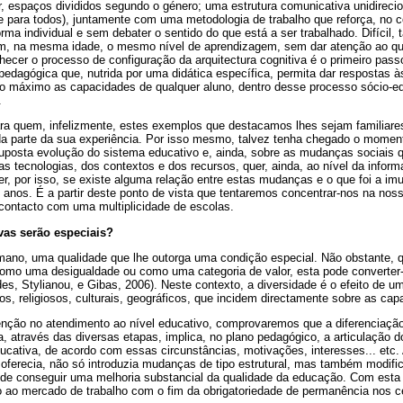
r, espaços divididos segundo o género; uma estrutura comunicativa unidirecio
 e para todos), juntamente com uma metodologia de trabalho que reforça, no c
forma individual e sem debater o sentido do que está a ser trabalhado. Difícil
jam, na mesma idade, o mesmo nível de aprendizagem, sem dar atenção ao q
nhecer o processo de configuração da arquitectura cognitiva é o primeiro pass
edagógica que, nutrida por uma didática específica, permita dar respostas 
o máximo as capacidades de qualquer aluno, dentro desse processo sócio-e
.
ara quem, infelizmente, estes exemplos que destacamos lhes sejam familiares
da parte da sua experiência. Por isso mesmo, talvez tenha chegado o moment
uposta evolução do sistema educativo e, ainda, sobre as mudanças sociais q
das tecnologias, dos contextos e dos recursos, quer, ainda, ao nível da info
, por isso, se existe alguma relação entre estas mudanças e o que foi a imu
anos. É a partir deste ponto de vista que tentaremos concentrar-nos na noss
 contacto com uma multiplicidade de escolas.
vas serão especiais?
umano, uma qualidade que lhe outorga uma condição especial. Não obstante, q
como uma desigualdade ou como uma categoria de valor, esta pode converte
es, Stylianou, e Gibas, 2006). Neste contexto, a diversidade é o efeito de 
os, religiosos, culturais, geográficos, que incidem directamente sobre as ca
nção no atendimento ao nível educativo, comprovaremos que a diferenciaçã
, através das diversas etapas, implica, no plano pedagógico, a articulação 
ucativa, de acordo com essas circunstâncias, motivações, interesses... etc.
 oferecia, não só introduzia mudanças de tipo estrutural, mas também modif
de conseguir uma melhoria substancial da qualidade da educação. Com esta
o ao mercado de trabalho com o fim da obrigatoriedade de permanência nos c