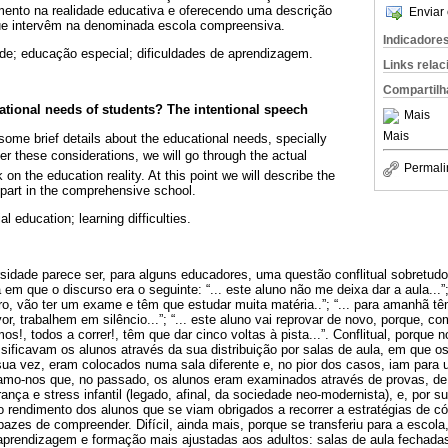
imento na realidade educativa e oferecendo uma descrição
Enviar 
ue intervêm na denominada escola compreensiva.
Indicadore
de; educação especial; dificuldades de aprendizagem.
Links rela
Compartilh
cational needs of students? The intentional speech
Mais
Mais
r some brief details about the educational needs, specially
fter these considerations, we will go through the actual
Permali
 on the education reality. At this point we will describe the
 part in the comprehensive school.
al education; learning difficulties.
rsidade parece ser, para alguns educadores, uma questão conflitual sobretud
m que o discurso era o seguinte: “... este aluno não me deixa dar a aula...
tro, vão ter um exame e têm que estudar muita matéria..”; “... para amanhã t
 favor, trabalhem em silêncio...”; “... este aluno vai reprovar de novo, porque, c
os!, todos a correr!, têm que dar cinco voltas à pista...”. Conflitual, porque
ificavam os alunos através da sua distribuição por salas de aula, em que 
a vez, eram colocados numa sala diferente e, no pior dos casos, iam para 
amo-nos que, no passado, os alunos eram examinados através de provas, de
ça e stress infantil (legado, afinal, da sociedade neo-modernista), e, por 
o rendimento dos alunos que se viam obrigados a recorrer a estratégias de c
azes de compreender. Difícil, ainda mais, porque se transferiu para a escol
 aprendizagem e formação mais ajustadas aos adultos: salas de aula fechada