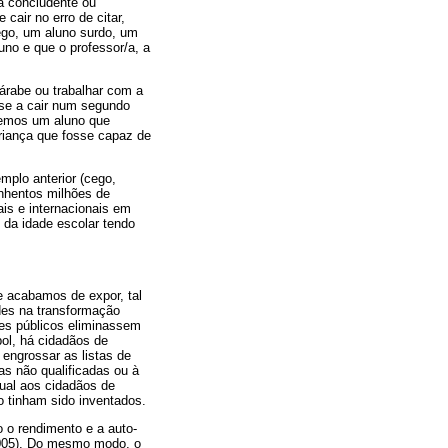
a concludente ou
cair no erro de citar,
ego, um aluno surdo, um
uno e que o professor/a, a
árabe ou trabalhar com a
-se a cair num segundo
ssemos um aluno que
criança que fosse capaz de
mplo anterior (cego,
inhentos milhões de
is e internacionais em
 da idade escolar tendo
e acabamos de expor, tal
des na transformação
res públicos eliminassem
ol, há cidadãos de
 engrossar as listas de
as não qualificadas ou à
ual aos cidadãos de
o tinham sido inventados.
 o rendimento e a auto-
2005). Do mesmo modo, o