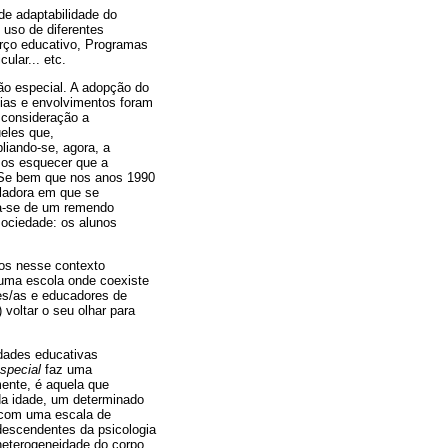
de adaptabilidade do
o uso de diferentes
orço educativo, Programas
ular... etc.
ão especial. A adopção do
ias e envolvimentos foram
 consideração a
eles que,
liando-se, agora, a
mos esquecer que a
 Se bem que nos anos 1990
oladora em que se
va-se de um remendo
sociedade: os alunos
nos nesse contexto
de uma escola onde coexiste
res/as e educadores de
voltar o seu olhar para
dades educativas
special
faz uma
mente, é aquela que
da idade, um determinado
o com uma escala de
s descendentes da psicologia
 heterogeneidade do corpo