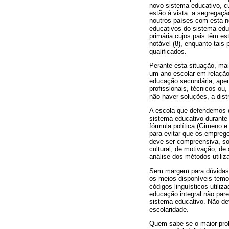
novo sistema educativo, cu
estão à vista: a segregaçã
noutros países com esta no
educativos do sistema edu
primária cujos pais têm es
notável (8), enquanto tai
qualificados.
Perante esta situação, ma
um ano escolar em relação 
educação secundária, apen
profissionais, técnicos ou
não haver soluções, a dist
A escola que defendemos 
sistema educativo durante
fórmula política (Gimeno e
para evitar que os empreg
deve ser compreensiva, so
cultural, de motivação, de
análise dos métodos utili
Sem margem para dúvidas, 
os meios disponíveis temo
códigos linguísticos util
educação integral não pare
sistema educativo. Não de
escolaridade.
Quem sabe se o maior probl