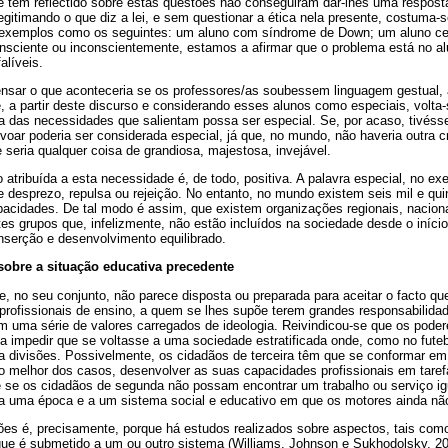
e têm reflectido sobre estas questões não conseguiram dar-lhes uma respost
egitimando o que diz a lei, e sem questionar a ética nela presente, costuma-se 
, exemplos como os seguintes: um aluno com síndrome de Down; um aluno c
onsciente ou inconscientemente, estamos a afirmar que o problema está no al
alíveis.
ensar o que aconteceria se os professores/as soubessem linguagem gestual, 
, a partir deste discurso e considerando esses alunos como especiais, volta
ma das necessidades que salientam possa ser especial. Se, por acaso, tivé
oar poderia ser considerada especial, já que, no mundo, não haveria outra 
seria qualquer coisa de grandiosa, majestosa, invejável.
 atribuída a esta necessidade é, de todo, positiva. A palavra especial, no exe
de desprezo, repulsa ou rejeição. No entanto, no mundo existem seis mil e qu
cidades. De tal modo é assim, que existem organizações regionais, naciona
es grupos que, infelizmente, não estão incluídos na sociedade desde o início
nserção e desenvolvimento equilibrado.
obre a situação educativa precedente
, no seu conjunto, não parece disposta ou preparada para aceitar o facto qu
rofissionais de ensino, a quem se lhes supõe terem grandes responsabilida
em uma série de valores carregados de ideologia. Reivindicou-se que os pode
a impedir que se voltasse a uma sociedade estratificada onde, como no futeb
ra divisões. Possivelmente, os cidadãos de terceira têm que se conformar em
o melhor dos casos, desenvolver as suas capacidades profissionais em taref
se os cidadãos de segunda não possam encontrar um trabalho ou serviço ig
, a uma época e a um sistema social e educativo em que os motores ainda nã
es é, precisamente, porque há estudos realizados sobre aspectos, tais como
que é submetido a um ou outro sistema (Williams, Johnson e Sukhodolsky, 