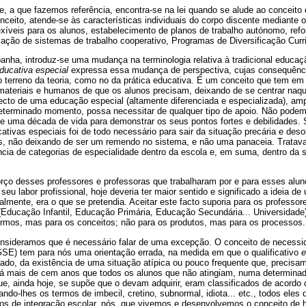
e, a que fazemos referência, encontra-se na lei quando se alude ao conceito 
onceito, atende-se às características individuais do corpo discente mediante 
xíveis para os alunos, estabelecimento de planos de trabalho autónomo, ref
zação de sistemas de trabalho cooperativo, Programas de Diversificação Curric
ha, introduz-se uma mudança na terminologia relativa à tradicional educaç
ducativa especial
expressa essa mudança de perspectiva, cujas consequênc
o terreno da teoria, como no da prática educativa. É um conceito que tem em
materiais e humanos de que os alunos precisam, deixando de se centrar naqu
ecto de uma educação especial (altamente diferenciada e especializada), amp
eterminado momento, possa necessitar de qualquer tipo de apoio. Não pode
 uma década de vida para demonstrar os seus pontos fortes e debilidades.
ativas especiais foi de todo necessário para sair da situação precária e des
s, não deixando de ser um remendo no sistema, e não uma panaceia. Trata
ncia de categorias de especialidade dentro da escola e, em suma, dentro da 
orço desses professores e professoras que trabalharam por e para esses alu
 seu labor profissional, hoje deveria ter maior sentido e significado a ideia 
almente, era o que se pretendia. Aceitar este facto suporia para os professo
(Educação Infantil, Educação Primária, Educação Secundária... Universidade) 
termos, mas para os conceitos; não para os produtos, mas para os processos.
nsideramos que é necessário falar de uma excepção. O conceito de necessi
GSE) tem para nós uma orientação errada, na medida em que o qualificativo
e
ado, da existência de uma situação atípica ou pouco frequente que, precisa
á mais de cem anos que todos os alunos que não atingiam, numa determina
ue, ainda hoje, se supõe que o devam adquirir, eram classificados de acord
cando-lhes os termos de imbecil, cretino, subnormal, idiota... etc., todos ele
anos de integração escolar, nós, que vivemos e desenvolvemos o conceito de