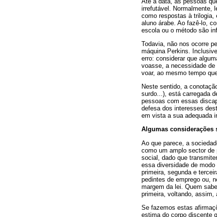
Até à data, as pessoas qu
irrefutável. Normalmente, l
como respostas à trilogia
aluno árabe. Ao fazê-lo, c
escola ou o método são inf
Todavia, não nos ocorre p
máquina Perkins. Inclusive
erro: considerar que algu
voasse, a necessidade de v
voar, ao mesmo tempo que 
Neste sentido, a conotação
surdo...), está carregada 
pessoas com essas discapa
defesa dos interesses dest
em vista a sua adequada i
Algumas considerações s
Ao que parece, a sociedade
como um amplo sector de p
social, dado que transmit
essa diversidade de modo 
primeira, segunda e tercei
pedintes de emprego ou, n
margem da lei. Quem sabe 
primeira, voltando, assim
Se fazemos estas afirmaçõ
estima do corpo discente 