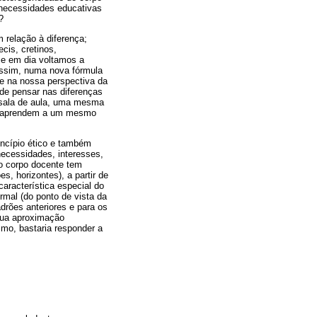
 necessidades educativas
?
relação à diferença;
cis, cretinos,
je em dia voltamos a
 assim, numa nova fórmula
e na nossa perspectiva da
 de pensar nas diferenças
a sala de aula, uma mesma
nos aprendem a um mesmo
incípio ético e também
necessidades, interesses,
 o corpo docente tem
s, horizontes), a partir de
aracterística especial do
rmal (do ponto de vista da
drões anteriores e para os
 sua aproximação
smo, bastaria responder a