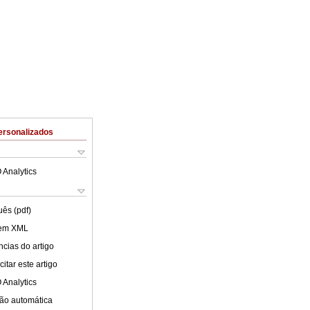
ersonalizados
 Analytics
uês (pdf)
 em XML
cias do artigo
itar este artigo
 Analytics
ão automática