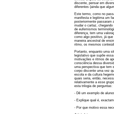
discente, pensar em diver
diferentes (ainda que alg
Este termo, como no passa
manifesta e legitima um fa
posteriormente passaram a
mudar o cartaz, chegando 
de eufemismos terminológi
diferença, tem uma valoraç
como algo positivo, já qu
maneira ancestral de ensi
ritmo, os mesmos conteú
Portanto, enquanto uma si
legislativo que supõe essa
motivações e ritmos de apr
consciência dessa diversid
uma perspectiva que tem e
corpo discente uma vez que
escola e da cultura hegemó
quais seria, então, neces
relativamente a esse grupo
esta trilogia de perguntas:
- Dê um exemplo de aluno
- Explique qual é, exacta
- Por que motivo essa nec