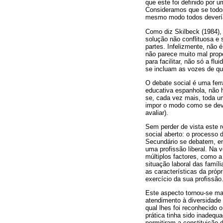
que este foi definido por 
Consideramos que se todos
mesmo modo todos devería
Como diz Skilbeck (1984),
solução não conflituosa e 
partes. Infelizmente, não
não parece muito mal prop
para facilitar, não só a f
se incluam as vozes de qu
O debate social é uma fer
educativa espanhola, não h
se, cada vez mais, toda um
impor o modo como se deve
avaliar).
Sem perder de vista este r
social aberto: o processo
Secundário se debatem, em
uma profissão liberal. Na 
múltiplos factores, como a 
situação laboral das famíl
as características da próp
exercício da sua profissão
Este aspecto tornou-se mai
atendimento à diversidade
qual lhes foi reconhecido
prática tinha sido inadequ
permitiram a constituição 