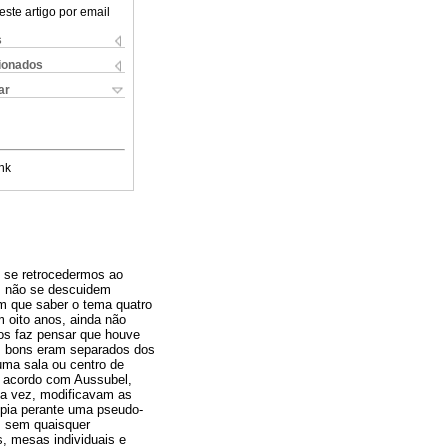
este artigo por email
s
cionados
ar
nk
o se retrocedermos ao
”; não se descuidem
êm que saber o tema quatro
om oito anos, ainda não
 nos faz pensar que houve
os bons eram separados dos
uma sala ou centro de
 acordo com Aussubel,
sua vez, modificavam as
ópia perante uma pseudo-
a, sem quaisquer
s, mesas individuais e