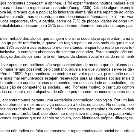
jos horizontes começam a abrir-se, já foi experimentado noutros países e co
o pura e dura e o regresso ao passado (Young, 2005). Citando algum exemplo 
va lei, diremos que a população imigrante alemã não está repartida ao longo 
cativo alemão, mas concentra-se nos denominados “itinerários-lixo”. Em Fra
tudos superiores, têm, à partida, cerca de 71% de probabilidades de obter uma
s probabilidades descem para 35% quando nos referimos aos alunos cujos pais
is de metade dos alunos que atingem o ensino secundário apresentam uma d
ao grupo de referência, e quase um terço repetiu um ano mais do que uma ve
as 19% acedem aos estudos pré-universitários, enquanto o resto se reparte 
, inclusive, o completo abandono do sistema educativo. Esta situação põe em 
ribuição dos alunos será feita em função da classe social e não do rendiment
deve apostar em políticas não segregacionistas de modo a que os alunos p
 o maior tempo possível; pelo contrário, aquela em que vivemos serve-se 
 Pérez, 1992). A permanência no centro é um valor positivo, pois supõe uma lu
os mais mal remunerados estejam reservados para as classes sociais mais d
bretudo com aqueles alunos que acedem em desigualdade de condições, seja
 aquisição de competências sociais... etc. Por este motivo, o currículo comp
zados na escola, com objectivo de não se perpetuarem os inconvenientes de 
encontramo-nos perante uma verdadeira contradição ideológica. Por um lad
s de oferecer o mesmo serviço educativo a todos os alunos. No entanto, n
izados no currículo têm um significado unívoco para os membros da comunidad
ce ser uma tarefa fácil, sobretudo, se o objectivo é a preparação para a vida
vemos esquecer que na escola se vivem, com identidade própria, diferenças s
ema não radica na falta de consenso e representatividade social do currícu