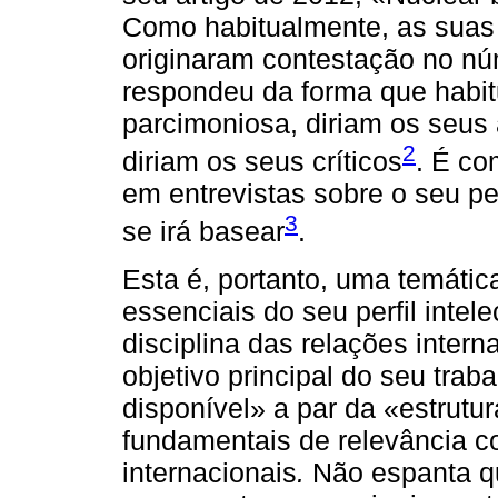
Como habitualmente, as suas
originaram contestação no núm
respondeu da forma que habit
parcimoniosa, diriam os seus a
2
diriam os seus críticos
. É co
em entrevistas sobre o seu pe
3
se irá basear
.
Esta é, portanto, uma temátic
essenciais do seu perfil intel
disciplina das relações intern
objetivo principal do seu tra
disponível» a par da «estrutu
fundamentais de relevância c
internacionais
.
Não espanta q