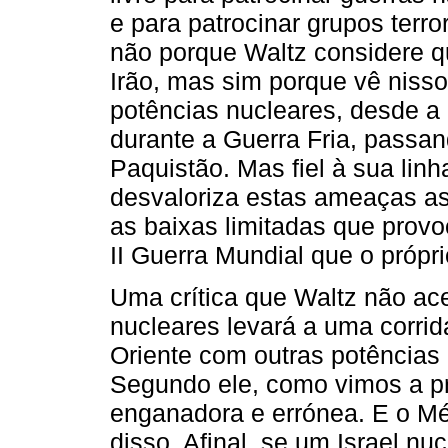
e para patrocinar grupos terro
não porque Waltz considere qu
Irão, mas sim porque vê nis
potências nucleares, desde a
durante a Guerra Fria, passa
Paquistão. Mas fiel à sua linh
desvaloriza estas ameaças as
as baixas limitadas que prov
II Guerra Mundial que o própr
Uma crítica que Waltz não ac
nucleares levará a uma corri
Oriente com outras potências
Segundo ele, como vimos a pr
enganadora e errónea. E o M
disso. Afinal, se um Israel nu