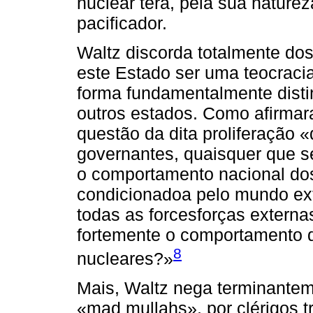
nuclear terá, pela sua naturez
pacificador.
Waltz discorda totalmente do
este Estado ser uma teocraci
forma fundamentalmente disti
outros estados. Como afirmara
questão da dita proliferação 
governantes, quaisquer que se
o comportamento nacional dos
condicionadoa pelo mundo exte
todas as forcesforças externa
fortemente o comportamento 
8
nucleares?»
Mais, Waltz nega terminantem
«mad mullahs», por clérigos t