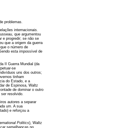
 de problemas.
elações internacionais.
 Rousseau, que argumentou
 e progredir; se não se
deu que a origem da guerra
r que o número de
 Sendo esta impossível de
da II Guerra Mundial (da
rpetuar-se
ndivíduos uns dos outros;
overnos tinham
cia do Estado, e a
rdar de Espinosa, Waltz
ntade de dominar o outro
ser resolvido.
iros autores a separar
cada um. A sua
tado) e reforçou a
ernational Politics
), Waltz
ificar semelhanças no