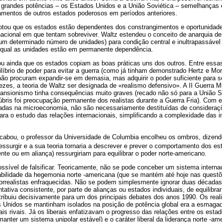
grandes potências – os Estados Unidos e a União Soviética – semelhanças
mentos de outros estados poderosos em períodos anteriores.
notou que os estados estão dependentes dos constrangimentos e oportunida
nacional em que tentam sobreviver. Waltz estendeu o conceito de anarquia d
um determinado número de unidades) para condição central e inultrapassável
 qual as unidades estão em permanente dependência.
ou ainda que os estados copiam as boas práticas uns dos outros. Entre essa
ilíbrio de poder para evitar a guerra (como já tinham demonstrado Hertz e Mor
ão procuram expandir-se em demasia, mas adquirir o poder suficiente para se
ezes, a teoria de Waltz ser designada de «realismo defensivo». A II Guerra Mun
pansionismo tinha consequências muito graves (recado não só para a União 
bris foi preocupação permanente dos realistas durante a Guerra Fria). Com e
eadas na microeconomia, não são necessariamente destituídas de consideraç
ara o estudo das relações internacionais, simplificando a complexidade das i
acabou, o professor da Universidade de Columbia encolheu os ombros, dizendo
ressurgir e a sua teoria tornaria a descrever e prever o comportamento dos es
nte ou em aliança) ressurgiriam para equilibrar o poder norte-americano.
ssível de falsificar. Teoricamente, não se pode conceber um sistema intern
rabilidade da hegemonia norte -americana (que se mantém até hoje nas questõe
orrealistas enfraquecidas. Não se podem simplesmente ignorar duas década
tativa consistente, por parte de alianças ou estados individuais, de equilibr
tribuiu decisivamente para um dos principais debates dos anos 1990. Os real
s Unidos se mantinham isolados na posição de potência global era a esmagad
iais rivais. Já os liberais enfatizavam o progresso das relações entre os est
manter um sistema unipolar estável) e o caráter liberal da liderança norte -a