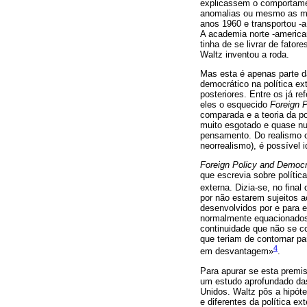
explicassem o comportam
anomalias ou mesmo as mud
anos 1960 e transportou -a 
A academia norte -american
tinha de se livrar de fato
Waltz inventou a roda.
Mas esta é apenas parte d
democrático na política ex
posteriores. Entre os já re
eles o esquecido
Foreign P
comparada e a teoria da po
muito esgotado e quase nun
pensamento. Do realismo cl
neorrealismo), é possível 
Foreign Policy and Democra
que escrevia sobre polític
externa. Dizia-se, no fina
por não estarem sujeitos ao
desenvolvidos por e para e
normalmente equacionados 
continuidade que não se co
que teriam de contornar pa
4
em desvantagem»
.
Para apurar se esta premis
um estudo aprofundado das
Unidos. Waltz pôs a hipót
e diferentes da política e