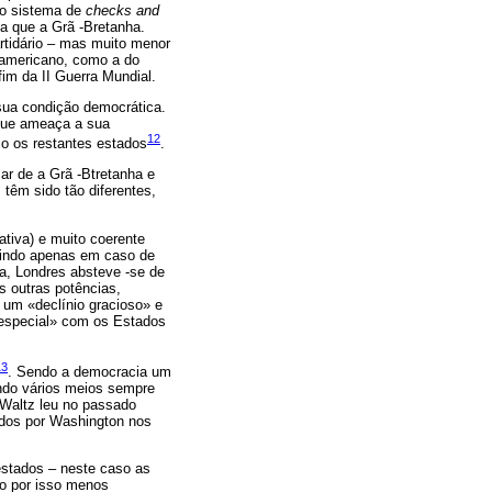
do sistema de
checks and
a que a Grã -Bretanha.
rtidário – mas muito menor
o americano, como a do
fim da II Guerra Mundial.
sua condição democrática.
 que ameaça a sua
12
o os restantes estados
.
ar de a Grã -Btretanha e
têm sido tão diferentes,
ativa) e muito coerente
rvindo apenas em caso de
a, Londres absteve -se de
s outras potências,
 um «declínio gracioso» e
o especial» com os Estados
13
. Sendo a democracia um
ando vários meios sempre
 Waltz leu no passado
idos por Washington nos
 estados – neste caso as
o por isso menos