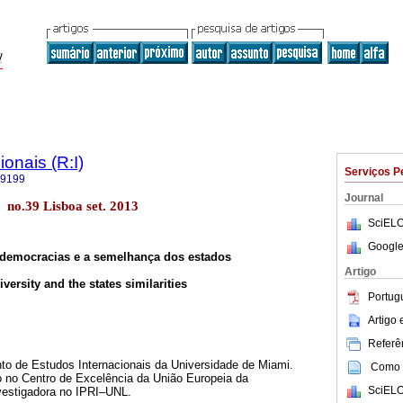
onais (R:I)
Serviços P
-9199
Journal
 no.39 Lisboa set. 2013
SciELO
Google
s democracias e a semelhança dos estados
Artigo
versity and the states similarities
Portug
Artigo
Referên
o de Estudos Internacionais da Universidade de Miami.
Como c
o no Centro de Excelência da União Europeia da
SciELO
vestigadora no IPRI–UNL.