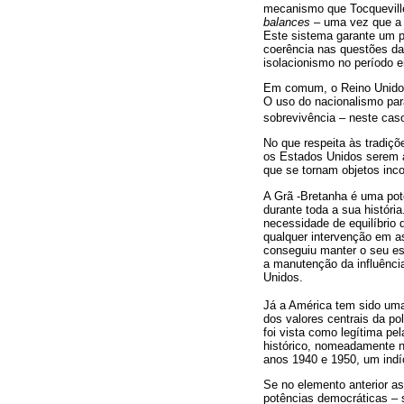
mecanismo que Tocqueville
balances
– uma vez que a A
Este sistema garante um p
coerência nas questões da 
isolacionismo no período e
Em comum, o Reino Unido e
O uso do nacionalismo par
sobrevivência – neste cas
No que respeita às tradiç
os Estados Unidos serem a
que se tornam objetos inc
A Grã -Bretanha é uma potê
durante toda a sua históri
necessidade de equilíbrio
qualquer intervenção em as
conseguiu manter o seu es
a manutenção da influência
Unidos.
Já a América tem sido uma 
dos valores centrais da p
foi vista como legítima pe
histórico, nomeadamente n
anos 1940 e 1950, um indíc
Se no elemento anterior as
potências democráticas – 