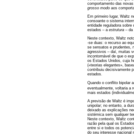
comportamento das novas 
grosso modo
aos comporta
Em primeiro lugar, Waltz 
consoante o sistema inter
entidade reguladora sobre 
estados – a
estrutura
– da
Neste contexto, Waltz not
-se duas: o recurso ao equ
se sensatos e prudentes, n
agressivos – daí, muitas v
incontornável de que o ex
os Estados Unidos, cuja hú
(«teorias elegantes», bas
contribuiu decisivamente p
estados.
Quando o conflito bipolar 
eventualmente, voltaria a 
mais estados (individualme
A previsão de Waltz é impo
unipolar; no entanto, a du
deixado as explicações ne
sistémica sem qualquer ten
Neste contexto, Waltz con
razão pela qual os Estado
entre si e todos os potenc
do seu interesse nacional 