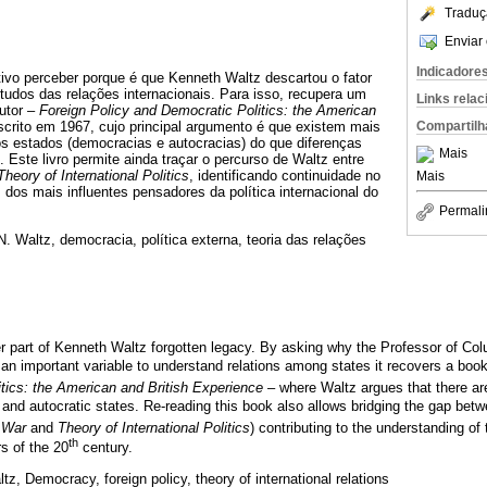
Traduç
Enviar 
Indicadore
ivo perceber porque é que Kenneth Waltz descartou o fator
udos das relações internacionais. Para isso, recupera um
Links rela
utor –
Foreign Policy and Democratic Politics: the American
Compartilh
crito em 1967, cujo principal argumento é que existem mais
s estados (democracias e autocracias) do que diferenças
Mais
. Este livro permite ainda traçar o percurso de Waltz entre
Theory of International Politics
, identificando continuidade no
Mais
os mais influentes pensadores da política internacional do
Permali
. Waltz, democracia, política externa, teoria das relações
er part of Kenneth Waltz forgotten legacy. By asking why the Professor of Col
 an important variable to understand relations among states it recovers a bo
tics: the American and British Experience
– where Waltz argues that there are
l and autocratic states. Re-reading this book also allows bridging the gap be
d War
and
Theory of International Politics
) contributing to the understanding o
th
rs of the 20
century.
tz, Democracy, foreign policy, theory of international relations