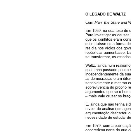
O LEGADO DE WALTZ
Com
Man, the State and 
Em 1959, na sua tese de do
Para investigar as causas 
que os conflitos eram cons
substituísse esta forma de
residia nos vícios dos gov
repúblicas aumentasse. Es
se transformar, os estado
Waltz, ainda num realismo 
qual tinha passado pouco m
independentemente da sua 
as democracias eram difer
sensivelmente o mesmo com
sobrevivência do próprio r
argumentou que se o home
– mais vale cruzar os bra
E, ainda que não tenha sid
níveis de análise («imagen
argumentação descartou o p
necessidade de estudar de 
Em 1979, com a publicação 
concretizou parte do que d