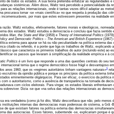
ento de
todos
os estados. A sua teoria pretendia enfatizar as regularidades e
anças sistémicas. Além disso, Waltz terá percebido a potencialidade da re
para as relações internacionais, onde é tantas vezes difícil adaptar as metodo
a procurava tornar -se «mais científica» no que respeita à produção das ciên
res incomensuráveis, por mais que estes estivessem presentes na realidade e
a razão. Waltz estudou, efetivamente, fatores morais e ideológicos, nomead
terna dos estados. Waltz estudou a democracia e concluiu que fazia sentido e
feridos
Man, the State and War
(1959) e
Theory of International Politics
(1979)
olicy and Democratic Politics – The American and British Experience
(1967) 
lítica externa para apurar se há ou não peculiaridade na política externa das
ca citado ou referido, é a ponte que liga os trabalhos de Waltz, explicando 
ássico que caracteriza os primeiros trabalhos do autor (incluindo este) ao est
identificar os passos que levaram à simplificação da realidade empírica e à co
tic Politics
é um livro que responde a uma das questões centrais do seu tem
a internacional temia que o regime democrático fosse frágil e desvantajoso em
3
l dos anos 1960, que os «regimes autoritários tinham vantagens naturais»
rel
 escrutínio da opinião pública e porque os princípios da política externa tinh
stados eminentemente oligárquicos. Para ser eficaz, o exercício da política i
com o autoritarismo, como a ausência de transparência na tomada de decis
adunava com ciclos eleitorais. Para vingar, os estados liberais enfrentavam 
ra sobreviver. Dizia -se que «na selva das relações internacionais as democ
sa era verdadeira (como já foi dito, Waltz desconfiava que não, pelo menos d
 instituições internas das democracias mais poderosas do sistema, a Grã -
ese de que existiam fatores na política externa das democracias simultaneam
xterna das autocracias. Esses fatores, subentende -se, explicariam porque é qu