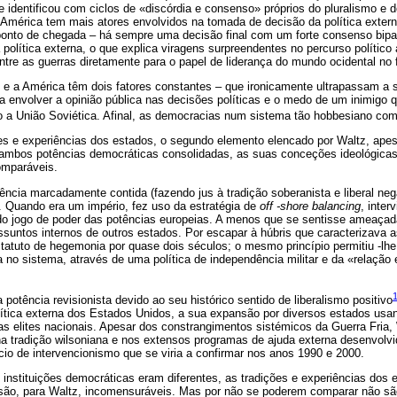
 identificou com ciclos de «discórdia e consenso» próprios do pluralismo e 
mérica tem mais atores envolvidos na tomada de decisão da política extern
onto de chegada – há sempre uma decisão final com um forte consenso bipa
política externa, o que explica viragens surpreendentes no percurso polític
ntre as guerras diretamente para o papel de liderança do mundo ocidental no 
 a América têm dois fatores constantes – que ironicamente ultrapassam a 
a envolver a opinião pública nas decisões políticas e o medo de um inimigo
o a União Soviética. Afinal, as democracias num sistema tão hobbesiano com
ões e experiências dos estados, o segundo elemento elencado por Waltz, apes
mbos potências democráticas consolidadas, as suas conceções ideológicas 
omparáveis.
ncia marcadamente contida (fazendo jus à tradição soberanista e liberal neg
a. Quando era um império, fez uso da estratégia de
off -shore balancing
, inte
 do jogo de poder das potências europeias. A menos que se sentisse ameaçad
suntos internos de outros estados. Por escapar à húbris que caracterizava a
tatuto de hegemonia por quase dois séculos; o mesmo princípio permitiu -lhe
 no sistema, através de uma política de independência militar e da «relaçã
potência revisionista devido ao seu histórico sentido de liberalismo positivo
olítica externa dos Estados Unidos, a sua expansão por diversos estados us
las elites nacionais. Apesar dos constrangimentos sistémicos da Guerra Fria,
a tradição wilsoniana e nos extensos programas de ajuda externa desenvolv
io de intervencionismo que se viria a confirmar nos anos 1990 e 2000.
 instituições democráticas eram diferentes, as tradições e experiências dos
são, para Waltz, incomensuráveis. Mas por não se poderem comparar não sã