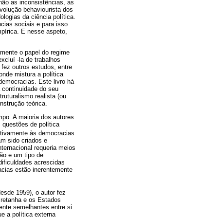
 não as inconsistências, as
volução behaviourista dos
logias da ciência política.
cias sociais e para isso
mpírica. E nesse aspeto,
amente o papel do regime
xcluí -la de trabalhos
 fez outros estudos, entre
onde mistura a política
 democracias. Este livro há
a continuidade do seu
ruturalismo realista (ou
nstrução teórica.
po. A maioria dos autores
 questões de política
ativamente às democracias
am sido criados e
nternacional requeria meios
ão e um tipo de
dificuldades acrescidas
racias estão inerentemente
esde 1959), o autor fez
Bretanha e os Estados
ente semelhantes entre si
e a política externa