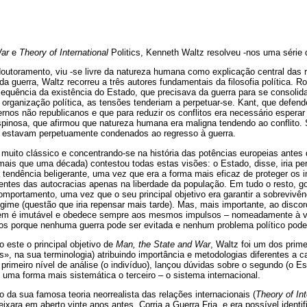
War
e
Theory of International
Politics, Kenneth Waltz resolveu -nos uma série
utoramento, viu -se livre da natureza humana como explicação central das r
da guerra, Waltz recorreu a três autores fundamentais da filosofia política.
equência da existência do Estado, que precisava da guerra para se consolidar
 organização política, as tensões tenderiam a perpetuar-se. Kant, que defen
ernos não republicanos e que para reduzir os conflitos era necessário espera
pinosa, que afirmou que natureza humana era maligna tendendo ao conflito.
s estavam perpetuamente condenados ao regresso à guerra.
muito clássico e concentrando-se na história das potências europeias antes 
ais que uma década) contestou todas estas visões: o Estado, disse, iria pe
tendência beligerante, uma vez que era a forma mais eficaz de proteger os i
entes das autocracias apenas na liberdade da população. Em tudo o resto, g
portamento, uma vez que o seu principal objetivo era garantir a sobrevivên
egime (questão que iria repensar mais tarde). Mas, mais importante, ao disco
m é imutável e obedece sempre aos mesmos impulsos – nomeadamente à vo
ços porque nenhuma guerra pode ser evitada e nenhum problema político pode 
o este o principal objetivo de
Man, the State and War
, Waltz foi um dos prime
s», na sua terminologia) atribuindo importância e metodologias diferentes a 
rimeiro nível de análise (o indivíduo), lançou dúvidas sobre o segundo (o Es
uma forma mais sistemática o terceiro – o sistema internacional.
da sua famosa teoria neorrealista das relações internacionais (
Theory of Int
eixara em aberto vinte anos antes. Corria a Guerra Fria, e era possível ident