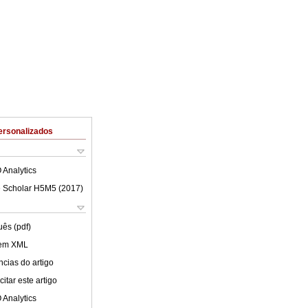
ersonalizados
 Analytics
 Scholar H5M5 (
2017
)
uês (pdf)
 em XML
cias do artigo
itar este artigo
 Analytics