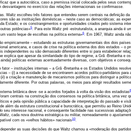
ficaz que a autocrática, caso a premissa inicial colocada pelos seus conte
desvantagens no exercício das relações internacionais se confirmasse.
. Waltz escolheu três fatores que entendeu serem centrais na definição da p
ores são as instituições domésticas – neste caso as democráticas; as exper
ada Estado; e os constrangimentos e oportunidades criados pelo sistema inter
5
outras potências»
. Para este Waltz pré -estruturalista, a anarquia ainda é 
6
um vasto leque de escolhas na política externa»
. Em 1967, Waltz ainda não 
 empiricamente – estudando as estruturas governamentais dos dois países, a 
acional americana, e casos de crise na política externa dos dois estados – o 
eis independentes ou são demasiado diferentes entre si para estabelecer rel
e explica que apesar da similaridade do tipo de regime, a Grã -Bretanha e 
 ainda) políticas externas acentuadamente diversas, com objetivos e consequ
o fator – instituições internas – a Grã -Bretanha e os Estados Undidos resol
cias – (
i
) a necessidade de se encontrarem acordos político-partidários para
 (
ii
) a criação e manutenção de mecanismos políticos para distinguir a política
mente diferente. Por outras palavras, os meios para atingir resultados seme
externa britânica deve -se a acordos forjados à volta da visão dos estadistas
foram centrais na construção dos consensos na política britânica, uma vez q
líticos e pela opinião pública a capacidade de interpretação do passado e visã
e além da estrutura constitucional e burocrática, que permitiu ao Reino Un
do seu interesse nacional, e consequente facilidade nas sucessivas adaptaçõ
Waltz, cada nova doutrina estratégica ou militar, nomeadamente o ajustamen
10
patível com os «velhos hábitos» nacionais
.
depender as suas decisões do que Waltz chamou a «moderação dos partidos