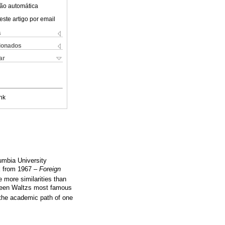
ão automática
este artigo por email
s
cionados
ar
nk
umbia University
ok from 1967 –
Foreign
 more similarities than
tween Waltzs most famous
f the academic path of one