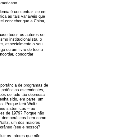
-americano.
demia é concentrar -se em
ica as tais variáveis que
el conceber que a China,
quase todos os autores se
mo institucionalista, o
ics,
especialmente o seu
go ou um livro de teoria
ncordar, concordar
mportância de programas de
s potências ascendentes,
pôs de lado tão depressa
tenha sido, em parte, um
as. Porque terá Waltz
ões sistémicas – ao
ntes de 1979? Porque não
dos democráticos bem como
 Waltz, um dos maiores
porâneo (seu e nosso)?
cluir os fatores que não