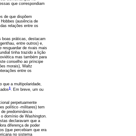
 essas que correspondiam
des de que dispõem
e Hobbes (ausência de
 das relações entre os
s boas práticas, destacam
genthau, entre outros) e,
 resguardar de rivais mais
dial tinha trazido a lição
Soviética mas também para
ste conselho ao príncipe
ões morais), Waltz
nterações entre os
 que a multipolaridade,
1
tados
. Em breve, um ou
acional perpetuamente
s político -militares) tem
s de predominância
ar o domínio de Washington.
istas declaravam que a
ora diferença de poder
ados (que percebiam que era
mericana no sistema