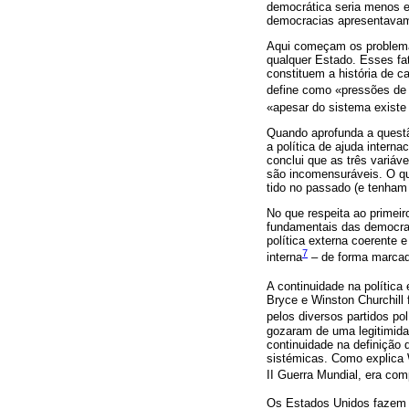
democrática seria menos e
democracias apresentavam 
Aqui começam os problemas
qualquer Estado. Esses fat
constituem a história de c
define como «pressões de 
«apesar do sistema existe 
Quando aprofunda a questão
a política de ajuda intern
conclui que as três variáv
são incomensuráveis. O qu
tido no passado (e tenham
No que respeita ao primeir
fundamentais das democra
política externa coerente e
7
interna
– de forma marcada
A continuidade na política 
Bryce e Winston Churchill 
pelos diversos partidos po
gozaram de uma legitimidad
continuidade na definição 
sistémicas. Como explica 
II Guerra Mundial, era com
Os Estados Unidos fazem 