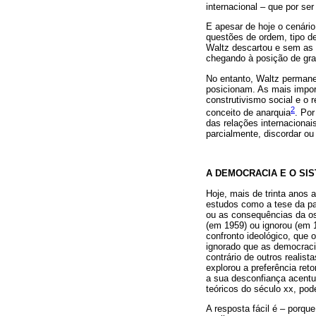
internacional – que por ser
E apesar de hoje o cenári
questões de ordem, tipo de
Waltz descartou e sem as 
chegando à posição de gra
No entanto, Waltz permanec
posicionam. As mais import
construtivismo social e o
2
conceito de anarquia
. Por
das relações internacionai
parcialmente, discordar ou c
A DEMOCRACIA E O SI
Hoje, mais de trinta anos
estudos como a tese da pa
ou as consequências da os
(em 1959) ou ignorou (em 1
confronto ideológico, que 
ignorado que as democraci
contrário de outros reali
explorou a preferência re
a sua desconfiança acentu
teóricos do século xx, po
A resposta fácil é – porque