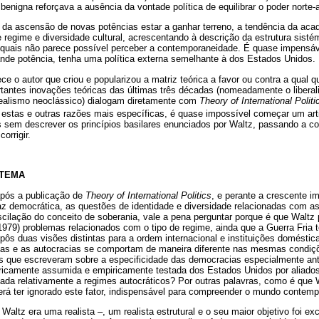
 benigna reforçava a ausência da vontade política de equilibrar o poder norte
o da ascensão de novas potências estar a ganhar terreno, a tendência da aca
 regime e diversidade cultural, acrescentando à descrição da estrutura sistém
quais não parece possível perceber a contemporaneidade. É quase impensáv
nde potência, tenha uma política externa semelhante à dos Estados Unidos.
e o autor que criou e popularizou a matriz teórica a favor ou contra a qual 
antes inovações teóricas das últimas três décadas (nomeadamente o liberalis
 realismo neoclássico) dialogam diretamente com
Theory of International Polit
 estas e outras razões mais específicas, é quase impossível começar um arti
s sem descrever os princípios basilares enunciados por Waltz, passando a co
orrigir.
STEMA
 após a publicação de
Theory of International Politics
, e perante a crescente i
z democrática, as questões de identidade e diversidade relacionadas com a
cilação do conceito de soberania, vale a pena perguntar porque é que Waltz 
979) problemas relacionados com o tipo de regime, ainda que a Guerra Fria 
opôs duas visões distintas para a ordem internacional e instituições doméstic
as e as autocracias se comportam de maneira diferente nas mesmas condiç
stas que escreveram sobre a especificidade das democracias especialmente a
toricamente assumida e empiricamente testada dos Estados Unidos por alia
ada relativamente a regimes autocráticos? Por outras palavras, como é que
derá ter ignorado este fator, indispensável para compreender o mundo contem
 Waltz era uma realista –, um realista estrutural e o seu maior objetivo foi ex