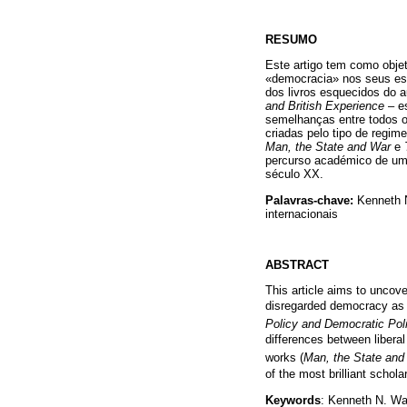
RESUMO
Este artigo tem como objet
«democracia» nos seus est
dos livros esquecidos do a
and British Experience
– es
semelhanças entre todos o
criadas pelo tipo de regime
Man, the State and War
e
percurso académico de um d
século XX.
Palavras-chave:
Kenneth N
internacionais
ABSTRACT
This article aims to uncov
disregarded democracy as
Policy and Democratic Poli
differences between libera
works (
Man, the State an
of the most brilliant schola
Keywords
: Kenneth N. Wal