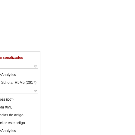
ersonalizados
 Analytics
 Scholar H5M5 (
2017
)
uês (pdf)
 em XML
cias do artigo
itar este artigo
 Analytics