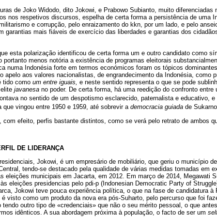
uras de Joko Widodo, dito Jokowi, e Prabowo Subianto, muito diferenciadas n
s nos respetivos discursos, espelha de certa forma a persistência de uma 
militarismo e corrupção, pelo enraizamento do kkn, por um lado, e pelo anse
garantias mais fiáveis de exercício das liberdades e garantias dos cidadão
que esta polarização identificou de certa forma um e outro candidato como 
 portanto menos notória a existência de programas eleitorais substancialment
ica numa Indonésia forte em termos económicos foram os tópicos dominant
 apelo aos valores nacionalistas, de engrandecimento da Indonésia, como 
é tido como
um entre iguais,
e neste sentido representa o que se pode subli
elite
javanesa
no poder. De certa forma, há uma reedição do confronto entre 
ontava no sentido de um despotismo esclarecido, paternalista e educativo, e
ta que vingou entre 1950 e 1959, até sobrevir a
democracia guiada
de Sukarno
 com efeito, perfis bastante distintos, como se verá pelo retrato de ambos 
RFIL DE LIDERANÇA
esidenciais, Jokowi, é um empresário de mobiliário, que geriu o município d
ntral, tendo-se destacado pela qualidade de várias medidas tomadas em ex
nas eleições municipais em Jacarta, em 2012. Em março de 2014, Megawati S
s eleições presidencias pelo pdi-p (Indonesian Democratic Party of Struggle
a, Jokowi teve pouca experiência política, o que na fase de candidatura à 
 é visto como um produto da nova era pós-Suharto, pelo percurso que foi faz
 tendo outro tipo de «credenciais» que não o seu mérito pessoal, o que antes
ermos idênticos. A sua abordagem próxima à população, o facto de ser um
se