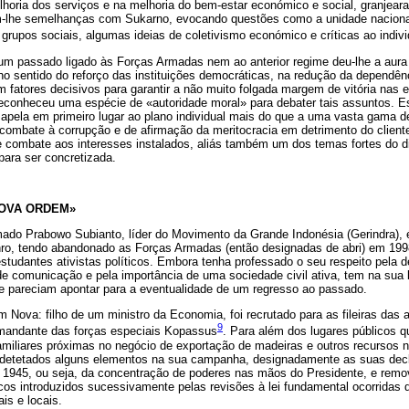
lhoria dos serviços e na melhoria do bem-estar económico e social, granjear
m-lhe semelhanças com Sukarno, evocando questões como a unidade nacional
grupos sociais, algumas ideias de coletivismo económico e críticas ao indivi
 um passado ligado às Forças Armadas nem ao anterior regime deu-lhe a aura
no sentido do reforço das instituições democráticas, na redução da dependênc
m fatores decisivos para garantir a não muito folgada margem de vitória nas el
 reconheceu uma espécie de «autoridade moral» para debater tais assuntos. Es
 apela em primeiro lugar ao plano individual mais do que a uma vasta gama d
 combate à corrupção e de afirmação da meritocracia em detrimento do clien
 combate aos interesses instalados, aliás também um dos temas fortes do di
para ser concretizada.
NOVA ORDEM»
rmado Prabowo Subianto, líder do Movimento da Grande Indonésia (Gerindra), 
nro, tendo abandonado as Forças Armadas (então designadas de abri) em 199
studantes ativistas políticos. Embora tenha professado o seu respeito pela 
 comunicação e pela importância de uma sociedade civil ativa, tem na sua bi
e pareciam apontar para a eventualidade de um regresso ao passado.
m Nova: filho de um ministro da Economia, foi recrutado para as fileiras das 
9
comandante das forças especiais Kopassus
. Para além dos lugares públicos
amiliares próximas no negócio de exportação de madeiras e outros recursos 
 detetados alguns elementos na sua campanha, designadamente as suas dec
e 1945, ou seja, da concentração de poderes nas mãos do Presidente, e remo
s introduzidos sucessivamente pelas revisões à lei fundamental ocorridas d
ais e locais.