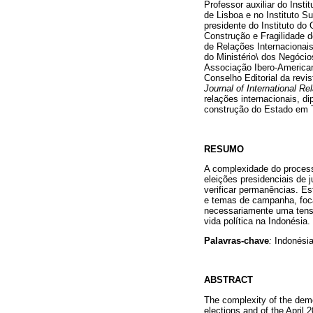
Professor auxiliar do Insti
de Lisboa e no Instituto Su
presidente do Instituto do
Construção e Fragilidade 
de Relações Internacionais
do Ministério\ dos Negócio
Associação Ibero-America
Conselho Editorial da revi
Journal of International Re
relações internacionais, di
construção do Estado em 
RESUMO
A complexidade do process
eleições presidenciais de 
verificar permanências. Est
e temas de campanha, focan
necessariamente uma tensã
vida política na Indonésia.
Palavras-chave
:
Indonésia
ABSTRACT
The complexity of the democ
elections and of the April 