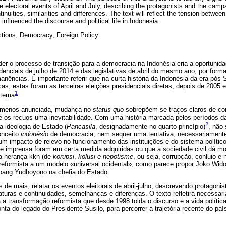
the electoral events of April and July, describing the protagonists and the cam
inuities, similarities and differences. The text will reflect the tension betwee
influenced the discourse and political life in Indonesia.
ctions, Democracy, Foreign Policy
er o processo de transição para a democracia na Indonésia cria a oportunid
enciais de julho de 2014 e das legislativas de abril do mesmo ano, por forma 
anências. É importante referir que na curta história da Indonésia da era pós
cas, estas foram as terceiras eleições presidenciais diretas, depois de 2005 
1
stema
.
o menos anunciada, mudança no
status quo
sobrepõem-se traços claros de co
e os recuos uma inevitabilidade. Com uma história marcada pelos períodos 
2
 ideologia de Estado (
Pancasila
, designadamente no quarto princípio)
, não
onceito
indonésio
de democracia, nem sequer uma tentativa, necessariamente
um impacto de relevo no funcionamento das instituições e do sistema polític
de imprensa foram em certa medida adquiridas ou que a sociedade civil dá m
a herança kkn (de
korupsi
,
kolusi e nepotisme
, ou seja, corrupção, conluio e
eformista a um modelo «universal ocidental», como parece propor Joko Wido
bang Yudhoyono na chefia do Estado.
es de mais, relatar os eventos eleitorais de abril-julho, descrevendo protago
raturas e continuidades, semelhanças e diferenças. O texto refletirá necessa
 a transformação reformista que desde 1998 tolda o discurso e a vida políti
onta do legado do Presidente Susilo, para percorrer a trajetória recente do pa