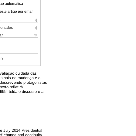
ão automática
este artigo por email
s
cionados
ar
nk
valiação cuidada das
r sinais de mudança e a
o, descrevendo protagonistas
xto refletirá
98, tolda o discurso e a
he July 2014 Presidential
 of change and continuity.