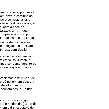
via populista, por vezes
vam entre o caminho da
ado e do nacionalismo
nidade na diversidade», ao
ão, com o caso do
 Estado, uma língua»
m tripé constituído por
al Indonesia, e separadas
 cerca de quinze anos, o
esticação» dos militares,
nfirmada com Susilo.
estemunho presidencial
 efeito, foi durante o
inco por cento durante os
 ou ainda que ocorreu a
roblemas estruturais: de
não só poriam em causa a
de alto nível, o
e económicos, o Partido
ente ter tolerado que
eral e moderada (casos de
nomia diz respeito é de