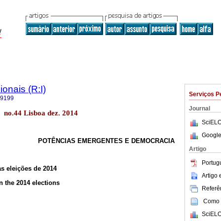
onais (R:I)
Serviços P
-9199
Journal
s no.44 Lisboa dez. 2014
SciELO
Google
POTÊNCIAS EMERGENTES E DEMOCRACIA
Artigo
Portug
as eleições de 2014
Artigo
n the 2014 elections
Referên
Como c
SciELO