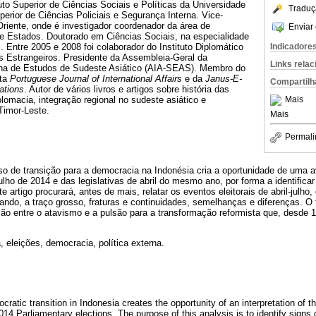
tuto Superior de Ciências Sociais e Políticas da Universidade
Traduç
perior de Ciências Policiais e Segurança Interna. Vice-
 Oriente, onde é investigador coordenador da área de
Enviar 
de Estados. Doutorado em Ciências Sociais, na especialidade
Indicadore
. Entre 2005 e 2008 foi colaborador do Instituto Diplomático
s Estrangeiros. Presidente da Assembleia-Geral da
Links rela
na de Estudos de Sudeste Asiático (AIA-SEAS). Membro do
sta
Portuguese Journal of International Affairs
e da
Janus-E-
Compartilh
lations
. Autor de vários livros e artigos sobre história das
plomacia, integração regional no sudeste asiático e
Mais
Timor-Leste.
Mais
Permali
o de transição para a democracia na Indonésia cria a oportunidade de uma a
julho de 2014 e das legislativas de abril do mesmo ano, por forma a identifica
e artigo procurará, antes de mais, relatar os eventos eleitorais de abril-julh
do, a traço grosso, fraturas e continuidades, semelhanças e diferenças. O te
o entre o atavismo e a pulsão para a transformação reformista que, desde 19
, eleições, democracia, política externa.
ratic transition in Indonesia creates the opportunity of an interpretation of t
2014 Parliamentary elections. The purpose of this analysis is to identify signs