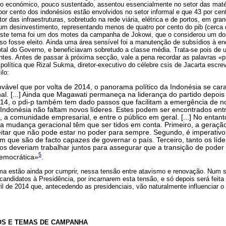
to económico, pouco sustentado, assentou essencialmente no setor das matér
 por cento dos indonésios estão envolvidos no setor informal e que 43 por c
tor das infraestruturas, sobretudo na rede viária, elétrica e de portos, em g
e um desinvestimento, representando menos de quatro por cento do pib (cerca
ste tema foi um dos motes da campanha de Jokowi, que o considerou um dos
so fosse eleito. Ainda uma área sensível foi a manutenção de subsídios à en
otal do Governo, e beneficiavam sobretudo a classe média. Trata-se pois de
tes. Antes de passar à próxima secção, vale a pena recordar as palavras «p
olítica que Rizal Sukma, diretor-executivo do célebre csis de Jacarta escr
ilo:
ovável que por volta de 2014, o panorama político da Indonésia se car
l. [...] Ainda que Magawati permaneça na liderança do partido depois
14, o pdi-p também tem dado passos que facilitam a emergência de novo
Indonésia não faltam novos líderes. Estes podem ser encontrados ent
, a comunidade empresarial, e entre o público em geral. [...] No entanto
a mudança geracional têm que ser tidos em conta. Primeiro, a geraçã
eitar que não pode estar no poder para sempre. Segundo, é imperativo
m que são de facto capazes de governar o país. Terceiro, tanto os líde
s deveriam trabalhar juntos para assegurar que a transição de poder
5
democrática»
.
a estão ainda por cumprir, nessa tensão entre atavismo e renovação. Num s
 candidatos à Presidência, por incarnarem esta tensão, e só depois será feita
bril de 2014 que, antecedendo as presidenciais, vão naturalmente influenciar
OS E TEMAS DE CAMPANHA