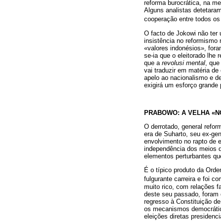
reforma burocrática, na me
Alguns analistas detetara
cooperação entre todos os 
O facto de Jokowi não ter
insistência no reformismo 
«valores indonésios», fora
se-ia que o eleitorado lhe
que a
revolusi mental
, que
vai traduzir em matéria de
apelo ao nacionalismo e de
exigirá um esforço grande 
PRABOWO: A VELHA «
O derrotado, general refo
era de Suharto, seu ex-ge
envolvimento no rapto de e
independência dos meios de
elementos perturbantes qu
É o típico produto da Orde
fulgurante carreira e foi 
muito rico, com relações f
deste seu passado, foram
regresso à Constituição d
os mecanismos democrático
eleições diretas presidenci