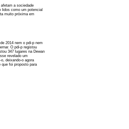
e afetam a sociedade
am lidos como um potencial
ota muito próxima em
l de 2014 nem o pdi-p nem
rnar. O pdi-p registou
istou 347 lugares na Dewan
esse revelado um
-o, deixando-o agora
 que foi proposto para