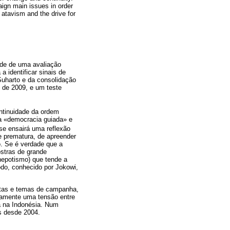
paign main issues in order
n atavism and the drive for
ade de uma avaliação
a identificar sinais de
-Suharto e da consolidação
e de 2009, e um teste
ntinuidade da ordem
da «democracia guiada» e
 se ensairá uma reflexão
 prematura, de apreender
o. Se é verdade que a
ostras de grande
 nepotismo) que tende a
do, conhecido por Jokowi,
nistas e temas de campanha,
riamente uma tensão entre
ca na Indonésia. Num
ís desde 2004.