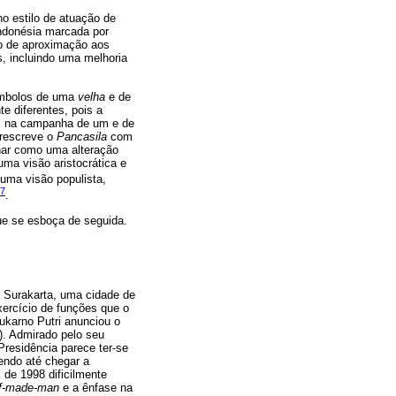
o estilo de atuação de
Indonésia marcada por
io de aproximação aos
s, incluindo uma melhoria
símbolos de uma
velha
e de
e diferentes, pois a
es na campanha de um e de
prescreve o
Pancasila
com
nhar como uma alteração
uma visão aristocrática e
 uma visão populista,
7
.
que se esboça de seguida.
e Surakarta, uma cidade de
ercício de funções que o
ukarno Putri anunciou o
). Admirado pelo seu
Presidência parece ter-se
endo até chegar a
 de 1998 dificilmente
lf-made-man
e a ênfase na