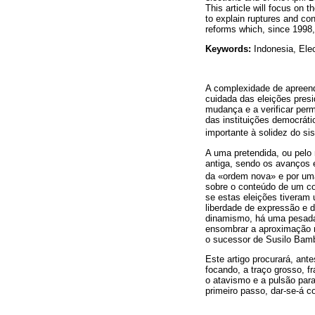
This article will focus on 
to explain ruptures and cont
reforms which, since 1998, 
Keywords:
Indonesia, Ele
A complexidade de apreend
cuidada das eleições presid
mudança e a verificar perm
das instituições democráti
importante à solidez do si
A uma pretendida, ou pel
antiga, sendo os avanços 
da «ordem nova» e por uma
sobre o conteúdo de um c
se estas eleições tiveram 
liberdade de expressão e 
dinamismo, há uma pesad
ensombrar a aproximação r
o sucessor de Susilo Bam
Este artigo procurará, ant
focando, a traço grosso, f
o atavismo e a pulsão para
primeiro passo, dar-se-á c