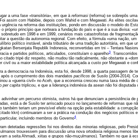
ugar a uma fase «transitória», em que à
reformasi
(reforma) se sobrepôs uma 
. Foi assim com Habibie, depois com Wahid e com Megawati. As elites oscila
a urgência na reforma das instituições, pondo em discussão o modelo do Est
 o próprio princípio que norteara a fundação do país e que é a sua divisa: «u
, sobretudo em 1998 e em 1999, cenários mais catastrofistas de fragmentaç
itar a questão da autonomia regional. Com efeito, a fórmula «uma nação, um
líbrio político instável, ainda tributário de uma tradição autoritária, em que u
katan Bersenjata Republik Indonesia, reconvertidas em tni – Tentara Nasion
3
cracia e partidos políticos, articulados, constituíam o aparelho
. Transcorridos
o citado tripé diz respeito, não mudou tão radicalmente, não obstante a «dom
 civil ou a maior estabilidade política alcançada a custo por Megawati e co
ara a democracia na Indonésia, esta foi, desde 1998, a quarta passagem de t
a, após o cumprimento dos dois mandatos
pacíficos
de Susilo (2004-2014). Com
minou a «guerra civil» no Aceh, que a economia cresceu numa taxa média de c
to
per capita
triplicou, e que a liderança indonésia da asean não foi disputada
adivinhar um percurso otimista, outros há que denunciam a persistência de p
cadas, está a de Susilo ter arriscado pouco no lançamento de reformas que 
 também teriam um previsível efeito na opção pela estabilidade: a corrupção 
 citado kkn) continuaram a ser a prática na condução dos negócios políticos 
4
particular, incluindo membros do Governo
.
am detetadas regressões foi nos direitos das minorias religiosas, pelo Presid
lmanos trouxessem para discussão uma nova ortodoxia religiosa menos lib
cavam a seita Ahmadi, xiitas e grupos não-muçulmanos). Também no que à eco