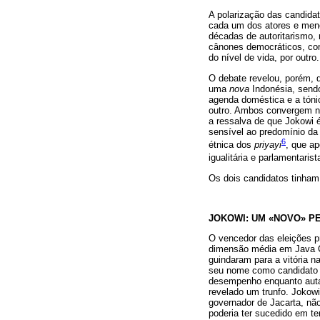
A polarização das candidat
cada um dos atores e meno
décadas de autoritarismo, 
cânones democráticos, com 
do nível de vida, por outro.
O debate revelou, porém, 
uma
nova
Indonésia, sendo
agenda doméstica e a tón
outro. Ambos convergem no
a ressalva de que Jokowi 
sensível ao predomínio da 
6
étnica dos
priyayi
, que ap
igualitária e parlamentaris
Os dois candidatos tinham,
JOKOWI: UM «NOVO» PE
O vencedor das eleições pr
dimensão média em Java Ce
guindaram para a vitória 
seu nome como candidato à
desempenho enquanto autarc
revelado um trunfo. Jokowi
governador de Jacarta, não
poderia ter sucedido em t