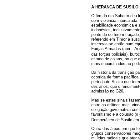
A HERANÇA DE SUSILO
O fim da era Suharto deu l
com violência intercalada
estabilidade económica e 
indonésios, inclusivamente
ponto de se terem traçado
referendo em Timor a susc
inscrevia-se então num equi
Forças Armadas (abri – Ang
das forças policiais), buro
estado de coisas, no que a
mais subordinados ao poder
Da história da transição p
ocorrida de forma pacífic
período de Susilo que ter
dez anos, que o rendimen
admissão no G20.
Mas se estes sinais fazem 
entre as críticas mais vin
coligação governativa como
favoritismo e a colusão (o
Democrático de Susilo em 
Outra das áreas em que for
grupos conservadores muçu
milícias radicais que ata