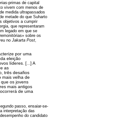
ias-primas de capital
ento vivem com menos de
rande medida ultrapassados
 de metade do que Suharto
 objetivos a cumprir
ergia, que representaram
 um legado em que se
remonitórias» sobre os
eveu no
Jakarta Post
,
acterize por uma
 da eleição
s líderes. [...] A
re as
, três desafios
o mais velha de
 que os jovens
res mais antigos
 ocorrerá de uma
egundo passo, ensaiar-se-
 a interpretação das
 o desempenho do candidato