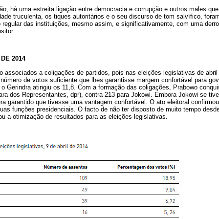
ão, há uma estreita ligação entre democracia e corrupção e outros males qu
dade truculenta, os tiques autoritários e o seu discurso de tom salvífico, for
o regular das instituições, mesmo assim, e significativamente, com uma derr
sitor.
DE 2014
associados a coligações de partidos, pois nas eleições legislativas de abri
úmero de votos suficiente que lhes garantisse margem confortável para gove
e o Gerindra atingiu os 11,8. Com a formação das coligações, Prabowo conqu
ra dos Representantes, dpr), contra 213 para Jokowi. Embora Jokowi se tiv
a garantido que tivesse uma vantagem confortável. O ato eleitoral confirmou
suas funções presidenciais. O facto de não ter disposto de muito tempo desde
u a otimização de resultados para as eleições legislativas.