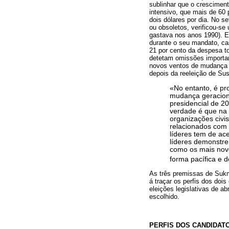
sublinhar que o crescimen
intensivo, que mais de 60
dois dólares por dia. No se
ou obsoletos, verificou-s
gastava nos anos 1990). E
durante o seu mandato, ca
21 por cento da despesa t
detetam omissões importan
novos ventos de mudança p
depois da reeleição de Sus
«No entanto, é pr
mudança geraciona
presidencial de 20
verdade é que na 
organizações civis
relacionados com 
líderes tem de ac
líderes demonstre
como os mais novo
forma pacífica e 
As três premissas de Sukm
á traçar os perfis dos dois
eleições legislativas de a
escolhido.
PERFIS DOS CANDIDAT