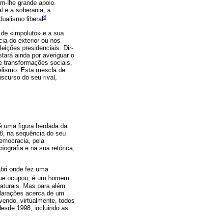
am-lhe grande apoio.
 e a soberania, a
8
dualismo liberal
.
 de «impoluto» e a sua
ia do exterior ou nos
eições presidenciais. Dir-
tará ainda por averiguar o
e transformações sociais,
telismo. Esta mescla de
scurso do seu rival,
é uma figura herdada da
8, na sequência do seu
democracia, pela
ografia e na sua retórica,
abri onde fez uma
 que ocupou, é um homem
naturais. Mas para além
larações acerca de um
vendo, virtualmente, todos
esde 1998, incluindo as