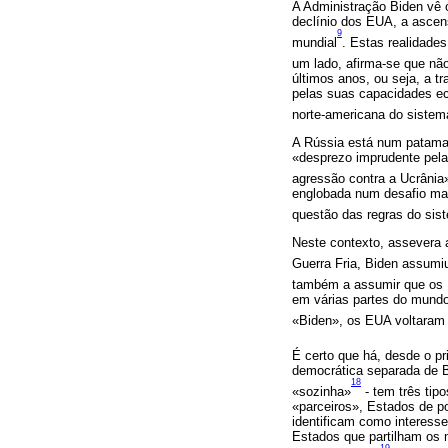
A Administração Biden vê o
declínio dos EUA, a ascen
9
mundial
. Estas realidade
um lado, afirma-se que não
últimos anos, ou seja, a t
pelas suas capacidades eco
norte-americana do sistema
A Rússia está num patamar
«desprezo imprudente pela
agressão contra a Ucrânia
englobada num desafio mai
questão das regras do sist
Neste contexto, assevera 
Guerra Fria, Biden assumi
também a assumir que os 
em várias partes do mundo 
«Biden», os EUA voltaram 
É certo que há, desde o p
democrática separada de B
18
«sozinha»
- tem três tip
«parceiros», Estados de p
identificam como interesse
Estados que partilham os 