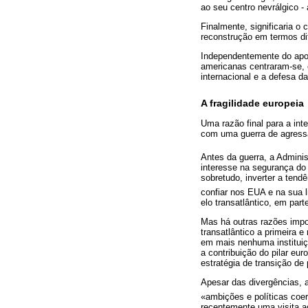
ao seu centro nevrálgico -
Finalmente, significaria o
reconstrução em termos di
Independentemente do apo
americanas centraram-se, 
internacional e a defesa d
A fragilidade europeia
Uma razão final para a int
com uma guerra de agressã
Antes da guerra, a Adminis
interesse na segurança do
sobretudo, inverter a ten
confiar nos EUA e na sua l
elo transatlântico, em part
Mas há outras razões impo
transatlântico a primeira 
em mais nenhuma instituiçã
a contribuição do pilar eu
estratégia de transição de 
Apesar das divergências, 
«ambições e políticas coe
recentemente uma visita a