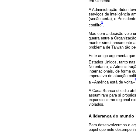
em Genebra
.
A Administração Biden teve
serviços de inteligência a
(senão certa), o President
5
conflito
.
Mas com a decisão veio u
guerra entre a Organização
manter simultaneamente a 
problema de Taiwan tão p
Este artigo argumenta que 
Estados Unidos, tanto na
No entanto, a Administraçã
internacionais, de forma q
imperativo de atuação pol
a «América está de volta»
A Casa Branca decidiu atri
assumiram para si próprios
expansionismo regional ex
violados.
A liderança do mundo l
Para desenvolvermos o arg
papel que nele desempenh