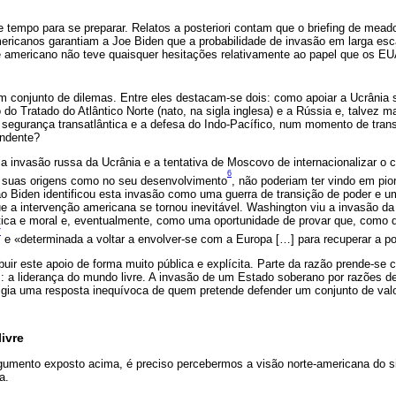
 tempo para se preparar. Relatos a posteriori contam que o briefing de mea
mericanos garantiam a Joe Biden que a probabilidade de invasão em larga esc
e americano não teve quaisquer hesitações relativamente ao papel que os EU
m conjunto de dilemas. Entre eles destacam-se dois: como apoiar a Ucrâni
 do Tratado do Atlântico Norte (nato, na sigla inglesa) e a Rússia e, talvez 
segurança transatlântica e a defesa do Indo-Pacífico, num momento de trans
endente?
a invasão russa da Ucrânia e a tentativa de Moscovo de internacionalizar o c
6
s suas origens como no seu desenvolvimento
, não poderiam ter vindo em pio
o Biden identificou esta invasão como uma guerra de transição de poder e um
ue a intervenção americana se tornou inevitável. Washington viu a invasão 
ítica e moral e, eventualmente, como uma oportunidade de provar que, como 
7
e «determinada a voltar a envolver-se com a Europa […] para recuperar a pos
buir este apoio de forma muito pública e explícita. Parte da razão prende-s
: a liderança do mundo livre. A invasão de um Estado soberano por razões de
igia uma resposta inequívoca de quem pretende defender um conjunto de val
ivre
umento exposto acima, é preciso percebermos a visão norte-americana do si
a.