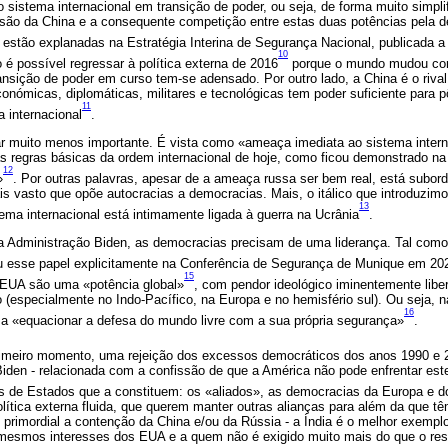
 sistema internacional em transição de poder, ou seja, de forma muito simpli
são da China e a consequente competição entre estas duas potências pela d
s estão explanadas na Estratégia Interina de Segurança Nacional, publicada 
10
 é possível regressar à política externa de 2016
porque o mundo mudou con
ransição de poder em curso tem-se adensado. Por outro lado, a China é o riva
nómicas, diplomáticas, militares e tecnológicas tem poder suficiente para p
11
 internacional
.
 muito menos importante. É vista como «ameaça imediata ao sistema intern
s regras básicas da ordem internacional de hoje, como ficou demonstrado na 
12
»
. Por outras palavras, apesar de a ameaça russa ser bem real, está subo
s vasto que opõe autocracias a democracias. Mais, o itálico que introduzim
13
ema internacional está intimamente ligada à guerra na Ucrânia
.
a Administração Biden, as democracias precisam de uma liderança. Tal como
u esse papel explicitamente na Conferência de Segurança de Munique em 20
15
EUA são uma «potência global»
, com pendor ideológico iminentemente liber
(especialmente no Indo-Pacífico, na Europa e no hemisfério sul). Ou seja, n
16
a «equacionar a defesa do mundo livre com a sua própria segurança»
.
rimeiro momento, uma rejeição dos excessos democráticos dos anos 1990 e 
iden - relacionada com a confissão de que a América não pode enfrentar est
os de Estados que a constituem: os «aliados», as democracias da Europa e do
olítica externa fluida, que querem manter outras alianças para além da que
 primordial a contenção da China e/ou da Rússia - a Índia é o melhor exempl
mesmos interesses dos EUA e a quem não é exigido muito mais do que o resp