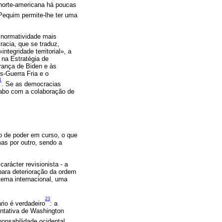
 norte-americana há poucas
Pequim permite-lhe ter uma
a normatividade mais
acia, que se traduz,
tegridade territorial», a
 na Estratégia de
erança de Biden e às
ós-Guerra Fria e o
1
. Se as democracias
 cabo com a colaboração de
o de poder em curso, o que
mas por outro, sendo a
arácter revisionista - a
 para deterioração da ordem
stema internacional, uma
23
io é verdadeiro
: a
entativa de Washington
ponsabilidade ocidental,