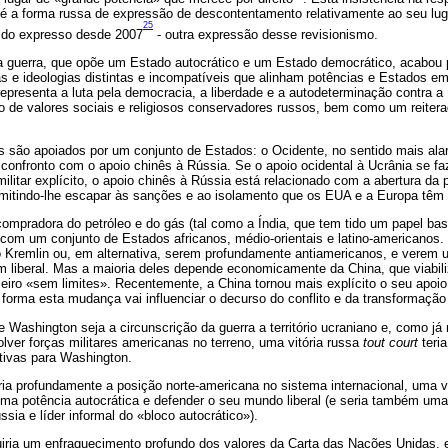
é a forma russa de expressão de descontentamento relativamente ao seu luga
25
sido expresso desde 2007
- outra expressão desse revisionismo.
a guerra, que opõe um Estado autocrático e um Estado democrático, acabou 
as e ideologias distintas e incompatíveis que alinham potências e Estados e
representa a luta pela democracia, a liberdade e a autodeterminação contra a
to de valores sociais e religiosos conservadores russos, bem como um reiter
s são apoiados por um conjunto de Estados: o Ocidente, no sentido mais alar
onfronto com o apoio chinês à Rússia. Se o apoio ocidental à Ucrânia se faz
ilitar explícito, o apoio chinês à Rússia está relacionado com a abertura da 
rmitindo-lhe escapar às sanções e ao isolamento que os EUA e a Europa têm 
ompradora do petróleo e do gás (tal como a Índia, que tem tido um papel ba
s com um conjunto de Estados africanos, médio-orientais e latino-americano
 Kremlin ou, em alternativa, serem profundamente antiamericanos, e verem u
liberal. Mas a maioria deles depende economicamente da China, que viabiliz
eiro «sem limites». Recentemente, a China tornou mais explícito o seu apoi
forma esta mudança vai influenciar o decurso do conflito e da transformação 
Washington seja a circunscrição da guerra a território ucraniano e, como já 
lver forças militares americanas no terreno, uma vitória russa
tout court
teria
tivas para Washington.
zaria profundamente a posição norte-americana no sistema internacional, uma
ma potência autocrática e defender o seu mundo liberal (e seria também uma v
sia e líder informal do «bloco autocrático»).
uiria um enfraquecimento profundo dos valores da Carta das Nações Unidas, 