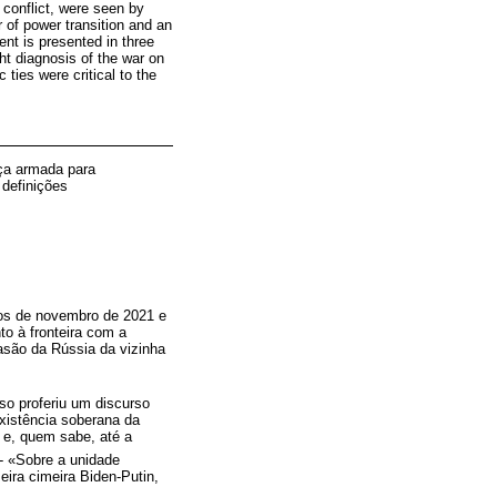
 conflict, were seen by
 of power transition and an
nt is presented in three
ht diagnosis of the war on
 ties were critical to the
rça armada para
 definições
dos de novembro de 2021 e
o à fronteira com a
asão da Rússia da vizinha
so proferiu um discurso
existência soberana da
 e, quem sabe, até a
- «Sobre a unidade
eira cimeira Biden-Putin,