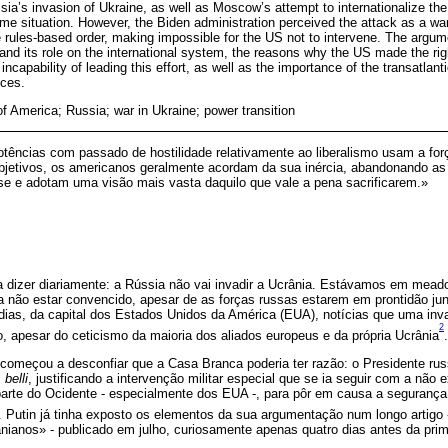
sia’s invasion of Ukraine, as well as Moscow’s attempt to internationalize the
 situation. However, the Biden administration perceived the attack as a war
e rules-based order, making impossible for the US not to intervene. The argume
 and its role on the international system, the reasons why the US made the rig
capability of leading this effort, as well as the importance of the transatlantic
ices.
f America; Russia; war in Ukraine; power transition
tências com passado de hostilidade relativamente ao liberalismo usam a fo
bjetivos, os americanos geralmente acordam da sua inércia, abandonando as
sse e adotam uma visão mais vasta daquilo que vale a pena sacrificarem.»
 a dizer diariamente: a Rússia não vai invadir a Ucrânia. Estávamos em mea
 não estar convencido, apesar de as forças russas estarem em prontidão junt
dias, da capital dos Estados Unidos da América (EUA), notícias que uma inv
2
no, apesar do ceticismo da maioria dos aliados europeus e da própria Ucrânia
.
 começou a desconfiar que a Casa Branca poderia ter razão: o Presidente rus
belli
, justificando a intervenção militar especial que se ia seguir com a não 
 parte do Ocidente - especialmente dos EUA -, para pôr em causa a segurança
. Putin já tinha exposto os elementos da sua argumentação num longo artigo 
anianos» - publicado em julho, curiosamente apenas quatro dias antes da prim