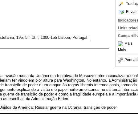
Traduç
Enviar 
Indicadore
Links rela
Compartilh
efânia, 195, 5.º Dt.º, 1000-155 Lisboa, Portugal |
Mais
Mais
Permali
a invasão russa da Ucrânia e a tentativa de Moscovo internacionalizar o conf
riam ter vindo em pior altura para Washington. No entanto, a Administração 
 transição de poder e um ataque às regras liberais internacionais, tornando
 argumento explicando a visão e o papel norte-americanos no sistema internaci
 guerra de transição de poder e como a fragilidade europeia e a importância d
a as escolhas da Administração Biden.
nidos da América; Rússia; guerra na Ucrânia; transição de poder