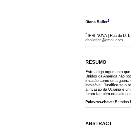
1
Diana Soller
1
IPRI-NOVA | Rua de D. Est
dsolleripri@gmail.com
RESUMO
Este artigo argumenta que 
Unidos da América não pode
invasão como uma guerra de
inevitável. Justifica-se o
a invasão da Ucrânia é uma
foram também cruciais par
Palavras-chave:
Estados U
ABSTRACT