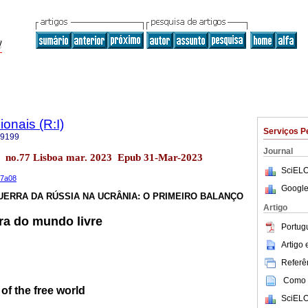
onais (R:I)
Serviços P
-9199
Journal
is no.77 Lisboa mar. 2023 Epub 31-Mar-2023
SciELO
77a08
Google
UERRA DA RÚSSIA NA UCRÂNIA: O PRIMEIRO BALANÇO
Artigo
ra do mundo livre
Portug
Artigo
Referên
Como c
of the free world
SciELO