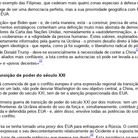
 o exemplo das Filipinas, que cederam mais quatro zonas especiais à defesa
onge de ser uma democracia perfeita, mas a sua proximidade geográfica com 
s EUA.
ação» que Biden quer - e, de certa maneira, está - a construir, precisa de um
umentos estratégicos contenham uma definição muito mais abstrata de democr
lores da Carta das Nações Unidas, nomeadamente a «autodeterminação», a «in
 a «soberania» e a «dignidade da pessoa humana». Estes valores, explanados
rtamente informados pela guerra na Ucrânia - o primeiro desafio direto à lid
em ideológica - que rejeita, como já foi sugerido, o liberalismo radical do p
2
de Donald Trump - deve-se essencialmente à necessidade de conter a China
s aliados mais confiáveis, a luta contra as autocracias só pode ser levada a
22
os» e «povos decentes»
.
ransição de poder do século XXI
á convencida de que o conflito europeu é uma expressão regional da transiçã
por um lado, não pode desviar Washington do seu objetivo central, a China, 
ão de poder do século XXI, tem de ter a atenção proporcionada dos EUA.
primeira guerra de transição de poder do século XXI por dois motivos: tem um c
 fronteiras da Ucrânia através do uso da força e, simultaneamente, contribuir
uida e defendida pelos EUA - e, além disso, envolve todas as potências do si
 conflito.
ia se tenha tornado uma
proxy
dos EUA para enfraquecer a Rússia. O contrár
 expressar o seu descontentamento relativamente ao Ocidente e à suposta t
24
 lugar de «grande potência» que merece por direito
. Esta insistência na res