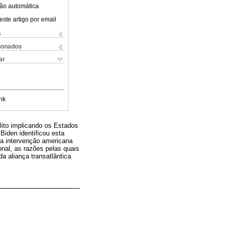
ão automática
este artigo por email
s
cionados
ar
nk
lito implicando os Estados
Biden identificou esta
 a intervenção americana
onal, as razões pelas quais
a aliança transatlântica