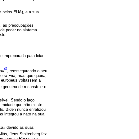
da pelos EUA), e a sua
, as preocupações
 de poder no sistema
xto.
 e impreparada para lidar
26
ta»
, reassegurando o seu
rra Fria, mas que queria,
s europeus voltassem a
e genuína de reconstruir o
sível. Sendo o laço
itimidade que não existe
ado. Biden nunca enfatizou
as integrou a nato na sua
ça» devido às suas
liás, Jens Stoltenberg fez
io, que «a Rússia e a