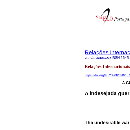
Relações Internaci
versão impressa
ISSN
1645
Relações Internaciona
https://doi.org/10.23906/ri2023.
A G
A indesejada guer
The undesirable war 