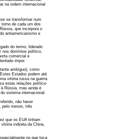
r na ordem internacional
por se transformar num
m torno de cada um dos
 Rússia, que incorpora o
ado antiamericanismo e
gado do termo, liderado
 nos domínios político,
porta comercial e
tentado impor.
stante ambíguo), como
s. Estes Estados podem até
ma vitória russa na guerra
a estas relações político-
o à Rússia, mas ainda é
do sistema internacional.
referido, não haver
, pelo menos, três
 vez que os EUA tinham
itória indireta da China,
especialmente no que toca