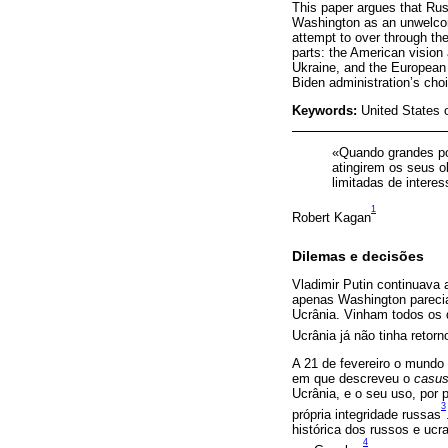
This paper argues that Rus
Washington as an unwelcome
attempt to over through th
parts: the American vision
Ukraine, and the European in
Biden administration’s cho
Keywords:
United States o
«Quando grandes po
atingirem os seus o
limitadas de intere
1
Robert Kagan
Dilemas e decisões
Vladimir Putin continuava
apenas Washington parecia
Ucrânia. Vinham todos os 
Ucrânia já não tinha retor
A 21 de fevereiro o mundo
em que descreveu o
casus 
Ucrânia, e o seu uso, por
3
própria integridade russas
histórica dos russos e ucr
4