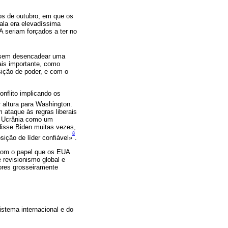
dos de outubro, em que os
ala era elevadíssima
A seriam forçados a ter no
a sem desencadear uma
mais importante, como
ição de poder, e com o
onflito implicando os
r altura para Washington.
 ataque às regras liberais
da Ucrânia como um
disse Biden muitas vezes,
8
ição de líder confiável»
.
e com o papel que os EUA
 revisionismo global e
ores grosseiramente
stema internacional e do