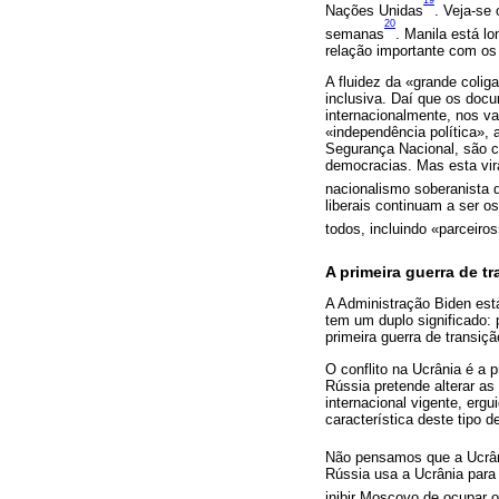
19
Nações Unidas
. Veja-se
20
semanas
. Manila está l
relação importante com o
A fluidez da «grande colig
inclusiva. Daí que os doc
internacionalmente, nos va
«independência política»,
Segurança Nacional, são ce
democracias. Mas esta virag
nacionalismo soberanista 
liberais continuam a ser o
todos, incluindo «parceir
A primeira guerra de t
A Administração Biden est
tem um duplo significado: 
primeira guerra de transiç
O conflito na Ucrânia é a 
Rússia pretende alterar as
internacional vigente, erg
característica deste tipo de
Não pensamos que a Ucrân
Rússia usa a Ucrânia para
inibir Moscovo de ocupar o