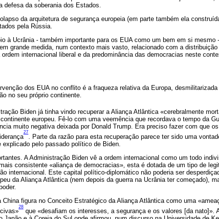
 a defesa da soberania dos Estados.
 colapso da arquitetura de segurança europeia (em parte também ela construí
tados pela Rússia.
io à Ucrânia - também importante para os EUA como um bem em si mesmo -
em grande medida, num contexto mais vasto, relacionado com a distribuição
a ordem internacional liberal e da predominância das democracias neste conte
ervenção dos EUA no conflito é a fraqueza relativa da Europa, desmilitarizada
o no seu próprio continente.
tração Biden já tinha vindo recuperar a Aliança Atlântica «cerebralmente mor
 continente europeu. Fê-lo com uma veemência que recordava o tempo da Gue
dência muito negativa deixada por Donald Trump. Era preciso fazer com que o
27
iderança
. Parte da razão para esta recuperação parece ter sido uma vontad
e explicado pelo passado político de Biden.
rtantes. A Administração Biden vê a ordem internacional como um todo indivi
e mais consistente «aliança de democracias», esta é dotada de um tipo de leg
o internacional. Este capital político-diplomático não poderia ser desperdiç
ropeu da Aliança Atlântica (nem depois da guerra na Ucrânia ter começado), m
poder.
a China figura no Conceito Estratégico da Aliança Atlântica como uma «amea
28
rcivas»
que «desafiam os interesses, a segurança e os valores [da nato]». A
o Japão e à Coreia do Sul onde afirmou, num discurso na Universidade de Ke