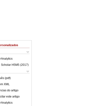
ersonalizados
 Analytics
 Scholar H5M5 (
2017
)
uês (pdf)
 em XML
cias do artigo
itar este artigo
 Analytics