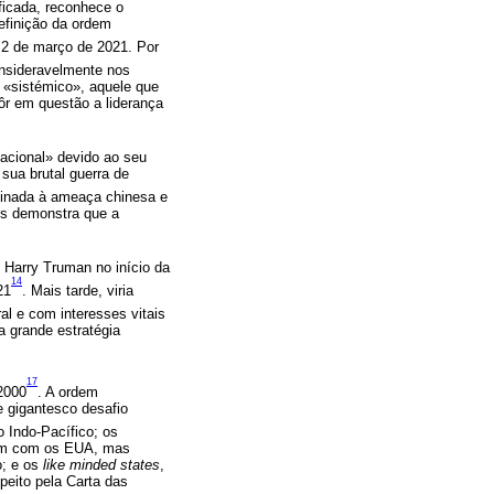
ficada, reconhece o
efinição da ordem
a 2 de março de 2021. Por
sideravelmente nos
l «sistémico», aquele que
ôr em questão a liderança
acional» devido ao seu
sua brutal guerra de
rdinada à ameaça chinesa e
os demonstra que a
 Harry Truman no início da
14
21
. Mais tarde, viria
al e com interesses vitais
a grande estratégia
17
2000
. A ordem
e gigantesco desafio
 Indo-Pacífico; os
 têm com os EUA, mas
o; e os
like minded states
,
eito pela Carta das