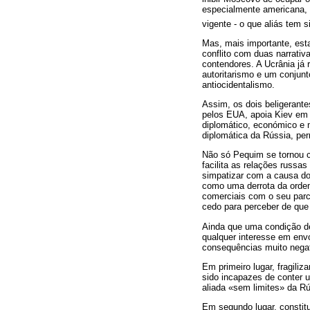
especialmente americana, 
vigente - o que aliás tem 
Mas, mais importante, est
conflito com duas narrativ
contendores. A Ucrânia já 
autoritarismo e um conjun
antiocidentalismo.
Assim, os dois beligerante
pelos EUA, apoia Kiev em c
diplomático, económico e m
diplomática da Rússia, pe
Não só Pequim se tornou c
facilita as relações russa
simpatizar com a causa do
como uma derrota da ordem 
comerciais com o seu parc
cedo para perceber de que 
Ainda que uma condição de 
qualquer interesse em envo
consequências muito nega
Em primeiro lugar, fragili
sido incapazes de conter u
aliada «sem limites» da Rús
Em segundo lugar, constit