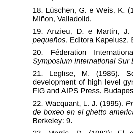
18. Lüschen, G. e Weis, K. (
Miñon, Valladolid.
19. Anzieu, D. e Martin, J.
pequeños.
Editora Kapelusz, 
20. Féderation Internatio
Symposium International Sur 
21. Leglise, M. (1985). 
development of high level g
FIG and AIPS Press, Budapest,
22. Wacquant, L. J. (1995).
Pr
de boxeo en el ghetto americ
Berkeley: 9.
23. Morris, D. (1982):
El d