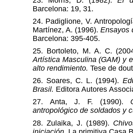
Barcelona: 19, 31.
24. Padiglione, V. Antropología
Martínez, A. (1996).
Ensayos d
Barcelona: 395-405.
25. Bortoleto, M. A. C. (200
Artística Masculina (GAM) y 
alto rendimiento.
Tese de douto
26. Soares, C. L. (1994).
Ed
Brasil.
Editora Autores Assoc
27. Anta, J. F. (1990).
antropológico de soldados y c
28. Zulaika, J. (1989).
Chivo
iniciación.
La primitiva Casa B