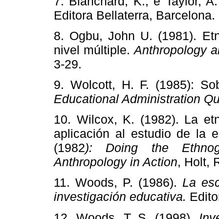
7. Blanchard, K., e Taylor, A
Editora Bellaterra, Barcelona.
8. Ogbu, John U. (1981). Etn
nivel múltiple.
Anthropology a
3-29.
9. Wolcott, H. F. (1985): So
Educational Administration Qu
10. Wilcox, K. (1982). La e
aplicación al estudio de la e
(1982
): Doing the Ethnog
Anthropology in Action
, Holt,
11. Woods, P. (1986).
La esc
investigación educativa.
Edito
12. Woods, T. S. (1998).
Inv