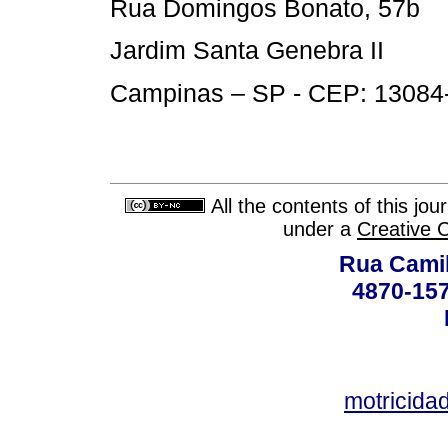
Rua Domingos Bonato, 57b
Jardim Santa Genebra II
Campinas – SP - CEP: 13084-7
All the contents of this jo
under a
Creative 
Rua Camil
4870-157
motricid