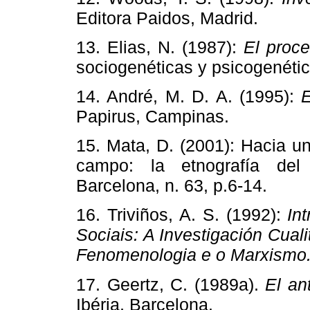
Editora Paidos, Madrid.
13. Elias, N. (1987):
El proce
sociogenéticas y psicogenétic
14. André, M. D. A. (1995):
E
Papirus, Campinas.
15. Mata, D. (2001): Hacia u
campo: la etnografía de
Barcelona, n. 63, p.6-14.
16. Triviños, A. S. (1992):
In
Sociais: A Investigación Cual
Fenomenologia e o Marxismo
17. Geertz, C. (1989a).
El an
Ibéria, Barcelona.