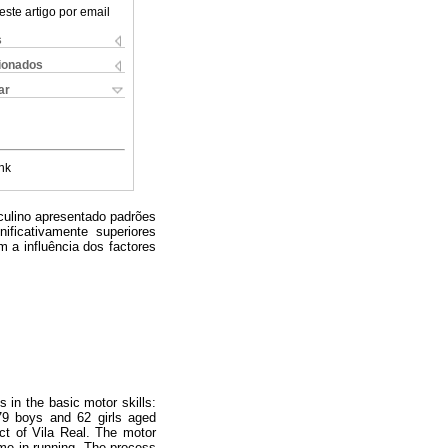
este artigo por email
s
cionados
ar
nk
culino apresentado padrões
ficativamente superiores
 a influência dos factores
 in the basic motor skills:
79 boys and 62 girls aged
ict of Vila Real. The motor
me in running. The process