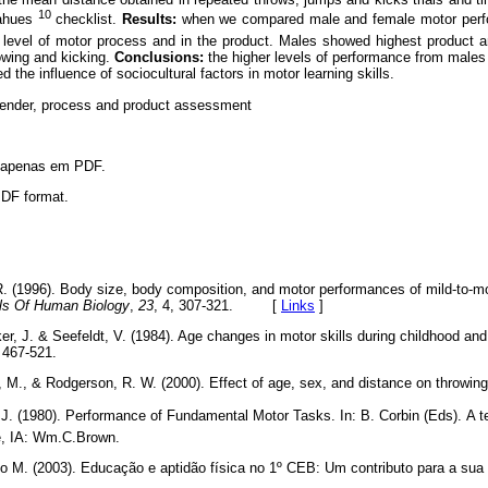
10
ahues
checklist.
Results:
when we compared male and female motor perfor
 level of motor process and in the product. Males showed highest product 
rowing and kicking.
Conclusions:
the higher levels of performance from males i
 the influence of sociocultural factors in motor learning skills.
gender, process and product assessment
l apenas em PDF.
 PDF format.
R. (1996). Body size, body composition, and motor performances of mild-to-m
ls Of Human Biology
,
23
, 4, 307-321. [
Links
]
ker, J. & Seefeldt, V. (1984). Age changes in motor skills during childhood a
 467-521.
, M., & Rodgerson, R. W. (2000). Effect of age, sex, and distance on throwing
J. (1980). Performance of Fundamental Motor Tasks. In: B. Corbin (Eds). A t
e, IA: Wm.C.Brown.
o M. (2003). Educação e aptidão física no 1º CEB: Um contributo para a sua