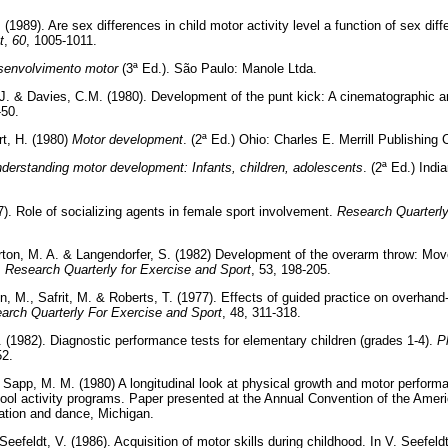
 (1989). Are sex differences in child motor activity level a function of sex dif
t
,
60
, 1005-1011.
senvolvimento motor
(3ª Ed.). São Paulo: Manole Ltda.
d, J. & Davies, C.M. (1980). Development of the punt kick: A cinematographic 
-50.
t, H. (1980)
Motor development
. (2ª Ed.) Ohio: Charles E. Merrill Publishin
nderstanding motor development: Infants, children, adolescents
. (2ª Ed.) Ind
7). Role of socializing agents in female sport involvement.
Research Quarterl
rton, M. A. & Langendorfer, S. (1982) Development of the overarm throw: Mov
.
Research Quarterly for Exercise and Sport
, 53, 198-205.
n, M., Safrit, M. & Roberts, T. (1977). Effects of guided practice on overhand-
arch Quarterly For Exercise and Sport
, 48, 311-318.
. (1982). Diagnostic performance tests for elementary children (grades 1-4).
P
52.
& Sapp, M. M. (1980) A longitudinal look at physical growth and motor performa
ol activity programs. Paper presented at the Annual Convention of the Americ
ation and dance, Michigan.
Seefeldt, V. (1986). Acquisition of motor skills during childhood. In V. Seefeldt