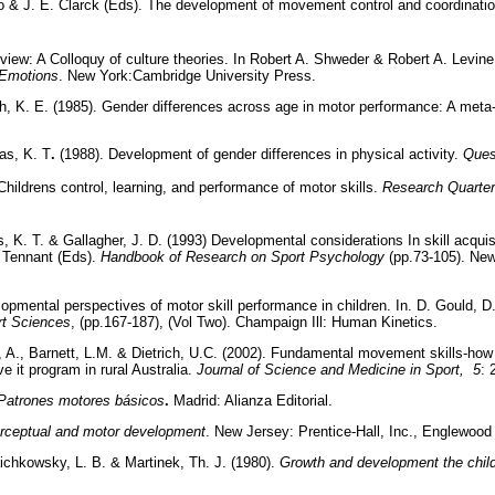
 & J. E. Clarck (Eds). The development of movement control and coordinatio
view: A Colloquy of culture theories. In Robert A. Shweder & Robert A. Levin
 Emotions
. New York:Cambridge University Press.
h, K. E. (1985). Gender differences across age in motor performance: A meta
as, K. T
.
(1988). Development of gender differences in physical activity.
Ques
hildrens control, learning, and performance of motor skills.
Research Quarterl
 K. T. & Gallagher, J. D. (1993) Developmental considerations In skill acquisi
h Tennant (Eds).
Handbook of Research on Sport Psychology
(pp.73-105). New
lopmental perspectives of motor skill performance in children. In. D. Gould, 
rt Sciences
, (pp.167-187), (Vol Two). Champaign Ill: Human Kinetics.
 A., Barnett, L.M. & Dietrich, U.C. (2002). Fundamental movement skills-how
 it program in rural Australia.
Journal of Science and Medicine in Sport, 5
: 
Patrones motores básicos
.
Madrid: Alianza Editorial.
rceptual and motor development
. New Jersey: Prentice-Hall, Inc., Englewood 
ichkowsky, L. B. & Martinek, Th. J. (1980).
Growth and development the child