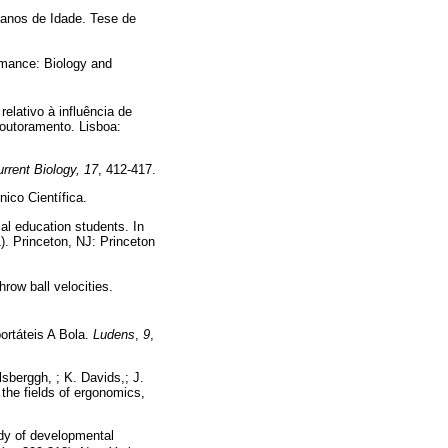
 anos de Idade. Tese de
ormance: Biology and
elativo à influência de
outoramento. Lisboa:
rrent Biology, 17
, 412-417.
nico Científica.
ial education students. In
). Princeton, NJ: Princeton
row ball velocities.
ortáteis A Bola.
Ludens
,
9
,
lsberggh, ; K. Davids,; J.
the fields of ergonomics,
udy of developmental