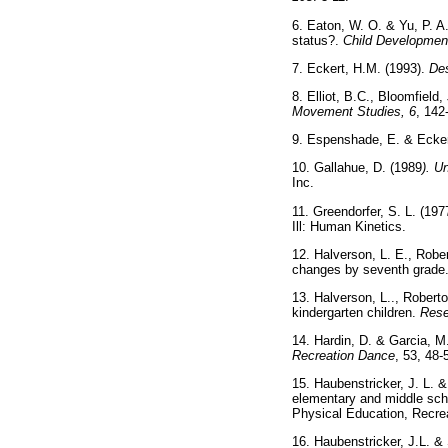
6. Eaton, W. O. & Yu, P. A.
status?.
Child Developmen
7. Eckert, H.M. (1993).
De
8. Elliot, B.C., Bloomfiel
Movement Studies, 6
, 142
9. Espenshade, E. & Ecker
10. Gallahue, D. (1989
). U
Inc.
11. Greendorfer, S. L. (197
Ill: Human Kinetics.
12. Halverson, L. E., Robe
changes by seventh grade
13. Halverson, L.., Roberto
kindergarten children.
Rese
14. Hardin, D. & Garcia, M
Recreation Dance
, 53, 48-
15. Haubenstricker, J. L. 
elementary and middle scho
Physical Education, Recre
16. Haubenstricker, J.L. & 