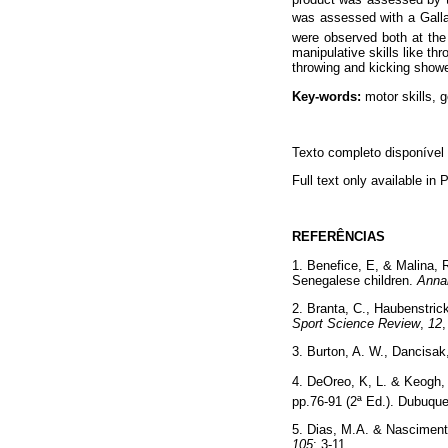
was assessed with a Gall
were observed both at the
manipulative skills like th
throwing and kicking showed
Key-words:
motor skills, 
Texto completo disponíve
Full text only available in
REFERÊNCIAS
1. Benefice, E, & Malina, 
Senegalese children.
Anna
2. Branta, C., Haubenstric
Sport Science Review
,
12
,
3. Burton, A. W., Dancisak
4. DeOreo, K, L. & Keogh, 
pp.76-91 (2ª Ed.). Dubuqu
5. Dias, M.A. & Nasciment
105
: 3-11.