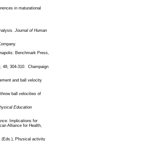
ferences in maturational
analysis.
Journal of Human
g Company.
ianapolis: Benchmark Press,
y
, 48, 304-310. Champaign
ement and ball velocity
throw ball velocities of
hysical Education
nce: Implications for
an Alliance for Health,
 (Eds.), Physical activity