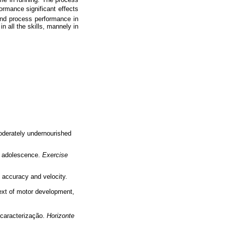
mance significant effects
and process performance in
n all the skills, mannely in
oderately undernourished
nd adolescence.
Exercise
 accuracy and velocity.
ext of motor development,
 caracterização.
Horizonte