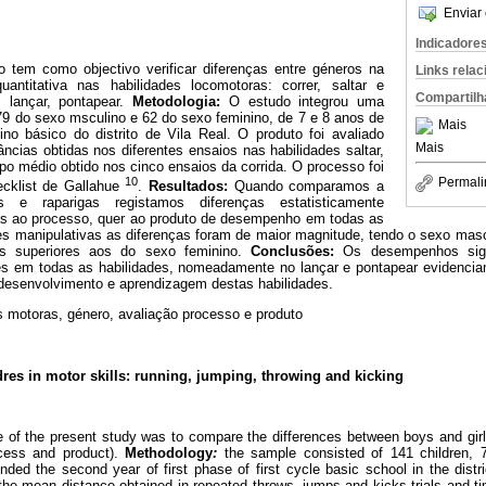
Enviar 
Indicadore
 tem como objectivo verificar diferenças entre géneros na
Links rela
uantitativa nas habilidades locomotoras: correr, saltar e
Compartilh
: lançar, pontapear.
Metodologia:
O estudo integrou uma
79 do sexo msculino e 62 do sexo feminino, de 7 e 8 anos de
Mais
ino básico do distrito de Vila Real. O produto foi avaliado
Mais
ncias obtidas nos diferentes ensaios nas habilidades saltar,
po médio obtido nos cinco ensaios da corrida. O processo foi
10
Permali
cklist de Gallahue
.
Resultados:
Quando comparamos a
s e raparigas registamos diferenças estatisticamente
ivas ao processo, quer ao produto de desempenho em todas as
des manipulativas as diferenças foram de maior magnitude, tendo o sexo mas
os superiores aos do sexo feminino.
Conclusões:
Os desempenhos signi
s em todas as habilidades, nomeadamente no lançar e pontapear evidenciam
 desenvolvimento e aprendizagem destas habilidades.
s motoras, género, avaliação processo e produto
res in motor skills: running, jumping, throwing and kicking
 of the present study was to compare the differences between boys and girls
ocess and product).
Methodology
:
the sample consisted of 141 children, 
ed the second year of first phase of first cycle basic school in the distr
he mean distance obtained in repeated throws, jumps and kicks trials and ti