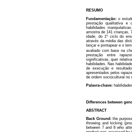
RESUMO
Fundamentação:
o estudo
prestação qualitativa e q
habilidades manipulativas
amostra de 141 crianças, 
idade, do 1º ciclo do ens
através da média das distâ
lançar e pontapear e o tem
avaliado com base na che
prestação entre rapaze
significativas, quer relat
habilidades. Nas habilida
de execução e resultad
apresentados pelos rapaze
de ordem sociocultural no
Palavra-chave:
habilidade
Differences between gend
ABSTRACT
Back Ground:
the purpose
throwing and kicking (pr
between 7 and 8 who attend
product was assessed by t