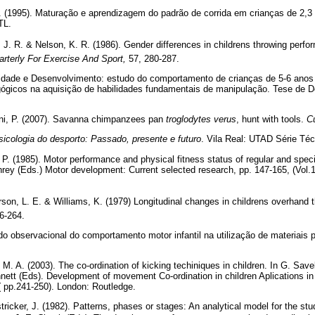
M. (1995). Maturação e aprendizagem do padrão de corrida em crianças de 2,3
TL.
 J. R. & Nelson, K. R. (1986). Gender differences in childrens throwing perf
rterly For Exercise And Sport,
57, 280-287.
cidade e Desenvolvimento: estudo do comportamento de crianças de 5-6 anos r
gógicos na aquisição de habilidades fundamentais de manipulação. Tese de D
lani, P. (2007). Savanna chimpanzees pan
troglodytes verus
, hunt with tools.
Cu
sicologia do desporto: Passado, presente e futuro
. Vila Real: UTAD Série Téc
 P. (1985). Motor performance and physical fitness status of regular and spec
rey (Eds.) Motor development: Current selected research, pp. 147-165, (Vol.1
son, L. E. & Williams, K. (1979) Longitudinal changes in childrens overhand th
56-264.
do observacional do comportamento motor infantil na utilização de materiais p
 M. A. (2003). The co-ordination of kicking techiniques in children. In G. Save
ett (Eds). Development of movement Co-ordination in children Aplications in 
( pp.241-250). London: Routledge.
tricker, J. (1982). Patterns, phases or stages: An analytical model for the st