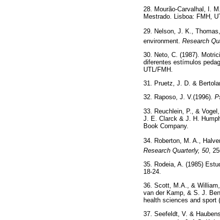
28. Mourão-Carvalhal, I. 
Mestrado. Lisboa: FMH, U
29. Nelson, J. K., Thomas,
environment.
Research Qua
30. Neto, C. (1987). Motri
diferentes estímulos peda
UTL/FMH.
31. Pruetz, J. D. & Berto
32. Raposo, J. V.(1996).
P
33. Reuchlein, P., & Vogel,
J. E. Clarck & J. H. Humph
Book Company.
34. Roberton, M. A., Halver
Research Quarterly,
50
, 2
35. Rodeia, A. (1985) Estu
18-24.
36. Scott, M.A., & William,
van der Kamp, & S. J. Benn
health sciences and sport 
37. Seefeldt, V. & Haubens