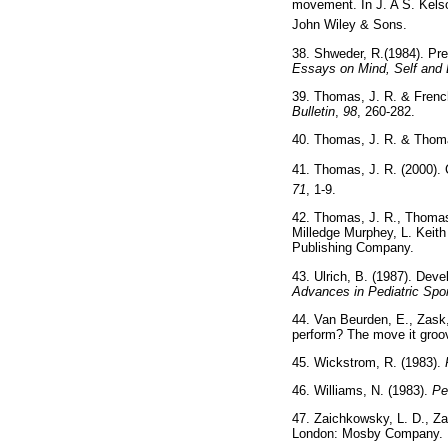
movement. In J. A S. Kelso
John Wiley & Sons.
38. Shweder, R.(1984). Pre
Essays on Mind, Self and
39. Thomas, J. R. & Frenc
Bulletin
,
98
, 260-282.
40. Thomas, J. R. & Thom
41. Thomas, J. R. (2000). C
71
, 1-9.
42. Thomas, J. R., Thomas,
Milledge Murphey, L. Keit
Publishing Company.
43. Ulrich, B. (1987). Deve
Advances in Pediatric Spo
44. Van Beurden, E., Zask,
perform? The move it groove
45. Wickstrom, R. (1983).
46. Williams, N. (1983).
Pe
47. Zaichkowsky, L. D., Za
London: Mosby Company.