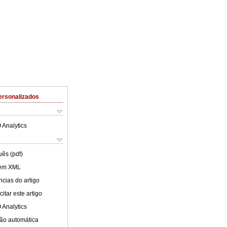
ersonalizados
 Analytics
uês (pdf)
 em XML
cias do artigo
itar este artigo
 Analytics
ão automática