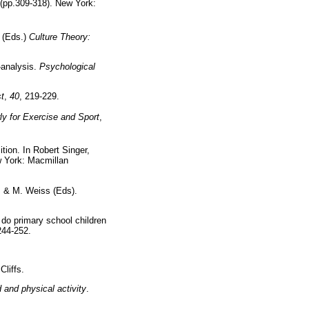
(pp.309-318). New York:
e (Eds.)
Culture Theory:
-analysis.
Psychological
t
,
40
, 219-229.
y for Exercise and Sport
,
tion. In Robert Singer,
 York: Macmillan
D. & M. Weiss (Eds).
 do primary school children
244-252.
Cliffs.
 and physical activity
.