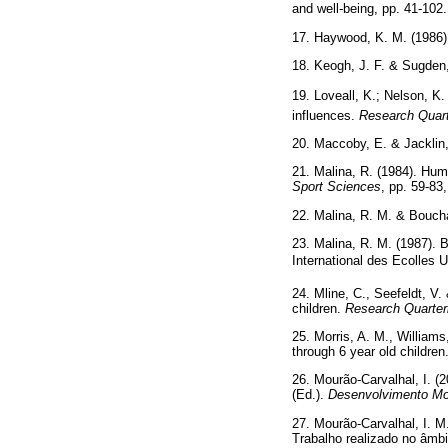
and well-being, pp. 41-102
17. Haywood, K. M. (1986
18. Keogh, J. F. & Sugden
19. Loveall, K.; Nelson, K
influences.
Research Quart
20. Maccoby, E. & Jacklin,
21. Malina, R. (1984). Hum
Sport Sciences
, pp. 59-83
22. Malina, R. M. & Bouch
23. Malina, R. M. (1987). 
International des Ecolles U
24. Mline, C., Seefeldt, V
children.
Research Quarterl
25. Morris, A. M., Williams
through 6 year old children
26. Mourão-Carvalhal, I. (
(Ed.).
Desenvolvimento Mo
27. Mourão-Carvalhal, I. M
Trabalho realizado no âmbi