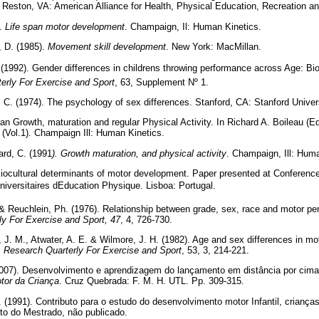
. Reston, VA: American Alliance for Health, Physical Education, Recreation a
).
Life span motor development
. Champaign, Il: Human Kinetics.
, D. (1985).
Movement skill development
. New York: MacMillan.
. (1992). Gender differences in childrens throwing performance across Age: Bi
erly For Exercise and Sport
, 63, Supplement Nº 1.
 C. (1974). The psychology of sex differences. Stanford, CA: Stanford Univer
an Growth, maturation and regular Physical Activity. In Richard A. Boileau (E
, (Vol.1). Champaign Ill: Human Kinetics.
ard, C. (1991
).
Growth maturation, and physical activity
. Champaign, Ill: Huma
Biocultural determinants of motor development. Paper presented at Conference
niversitaires dEducation Physique. Lisboa: Portugal.
. & Reuchlein, Ph. (1976). Relationship between grade, sex, race and motor p
y For Exercise and Sport, 47
, 4, 726-730.
, J. M., Atwater, A. E. & Wilmore, J. H. (1982). Age and sex differences in m
.
Research Quarterly For Exercise and Sport
, 53, 3, 214-221.
2007). Desenvolvimento e aprendizagem do lançamento em distância por cima 
tor da Criança
. Cruz Quebrada: F. M. H. UTL. Pp. 309-315.
. (1991). Contributo para o estudo do desenvolvimento motor Infantil, crianças
to do Mestrado, não publicado.