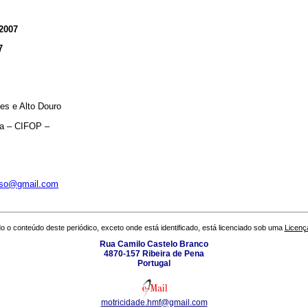
2007
7
es e Alto Douro
na – CIFOP –
poso@gmail.com
o o conteúdo deste periódico, exceto onde está identificado, está licenciado sob uma
Licenç
Rua Camilo Castelo Branco
4870-157 Ribeira de Pena
Portugal
motricidade.hmf@gmail.com