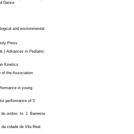
nd Dance.
ological and environmental
sity Press.
ds.)
Advances in Pediatric
n Kinetics.
 of the Association
erformance in young
otor performance of 3
do ombro. In: J. Barreiros
 da cidade de Vila Real.