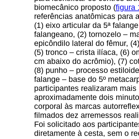
biomecânico proposto (
figura 
referências anatômicas para 
(1) eixo articular da 5ª falan
falangeano, (2) tornozelo – mal
epicôndilo lateral do fêmur, (4
(5) tronco – crista ilíaca, (6)
cm abaixo do acrômio), (7) cot
(8) punho – processo estiloide 
falange – base do 5º metacar
participantes realizaram mais
aproximadamente dois minuto
corporal às marcas autorrefle
filmados dez arremessos real
Foi solicitado aos participan
diretamente à cesta, sem o re