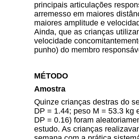
principais articulações respo
arremesso em maiores distânci
maiores amplitude e velocida
Ainda, que as crianças utiliz
velocidade concomitantemente
punho) do membro responsável
MÉTODO
Amostra
Quinze crianças destras do s
DP = 1.44; peso M = 53.3 kg 
DP = 0.16) foram aleatoriamen
estudo. As crianças realizava
semana com a prática sistemá