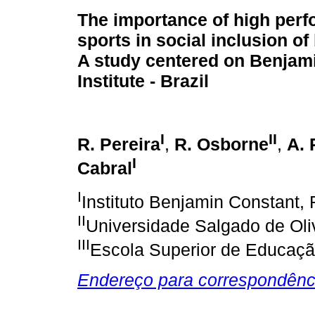
The importance of high per
sports in social inclusion of
A study centered on Benjam
Institute - Brazil
I
II
R. Pereira
,
R. Osborne
,
A. 
I
Cabral
I
Instituto Benjamin Constant, R
II
Universidade Salgado de Oliv
III
Escola Superior de Educação
Endereço para correspondênc