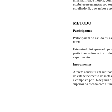
uma habilidade motora, com o
estabelecessem metas sob tot
espelhado. E, que ambos apr
MÉTODO
Participantes
Participaram do estudo 60 es
tarefa.
Este estudo foi aprovado pe
participantes foram instruíd
experimento.
Instrumentos
A tarefa consistiu em subir o
do estabelecimento de metas 
é composta por 16 degraus di
superior da escada com altura