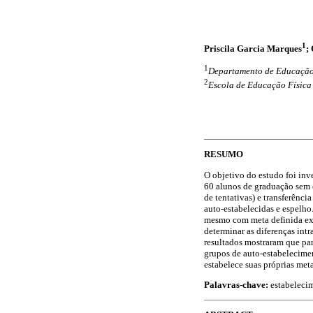
1
Priscila Garcia Marques
;
1
Departamento de Educação 
2
Escola de Educação Física 
RESUMO
O objetivo do estudo foi inv
60 alunos de graduação sem e
de tentativas) e transferênci
auto-estabelecidas e espelho
mesmo com meta definida exte
determinar as diferenças intra
resultados mostraram que par
grupos de auto-estabelecime
estabelece suas próprias met
Palavras-chave:
estabeleci