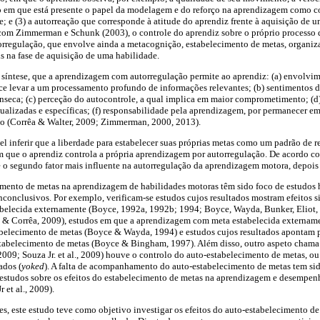
to em que está presente o papel da modelagem e do reforço na aprendizagem como c
; e (3) a autorreação que corresponde à atitude do aprendiz frente à aquisição de 
com Zimmerman e Schunk (2003), o controle do aprendiz sobre o próprio processo
torregulação, que envolve ainda a metacognição, estabelecimento de metas, organi
s na fase de aquisição de uma habilidade.
m síntese, que a aprendizagem com autorregulação permite ao aprendiz: (a) envolvi
e levar a um processamento profundo de informações relevantes; (b) sentimentos de
nseca; (c) perceção do autocontrole, a qual implica em maior comprometimento; (d) 
ualizadas e específicas; (f) responsabilidade pela aprendizagem, por permanecer em 
ão (Corrêa & Walter, 2009; Zimmerman, 2000, 2013).
l inferir que a liberdade para estabelecer suas próprias metas como um padrão de re
 que o aprendiz controla a própria aprendizagem por autorregulação. De acordo co
é o segundo fator mais influente na autorregulação da aprendizagem motora, depoi
imento de metas na aprendizagem de habilidades motoras têm sido foco de estudos h
nconclusivos. Por exemplo, verificam-se estudos cujos resultados mostram efeitos s
elecida externamente (Boyce, 1992a, 1992b; 1994; Boyce, Wayda, Bunker, Eliot, &
, & Corrêa, 2009), estudos em que a aprendizagem com meta estabelecida extername
belecimento de metas (Boyce & Wayda, 1994) e estudos cujos resultados apontam 
abelecimento de metas (Boyce & Bingham, 1997). Além disso, outro aspeto chama 
2009; Souza Jr. et al., 2009) houve o controlo do auto-estabelecimento de metas, ou 
ados (
yoked
). A falta de acompanhamento do auto-estabelecimento de metas tem si
studos sobre os efeitos do estabelecimento de metas na aprendizagem e desempen
 et al., 2009).
s, este estudo teve como objetivo investigar os efeitos do auto-estabelecimento d