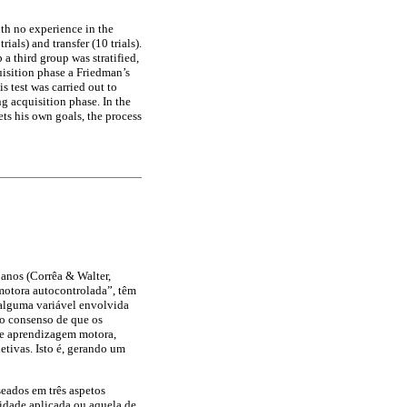
ith no experience in the
als) and transfer (10 trials).
a third group was stratified,
quisition phase a Friedman’s
s test was carried out to
g acquisition phase. In the
ets his own goals, the process
anos (Corrêa & Walter,
otora autocontrolada”, têm
 alguma variável envolvida
to consenso de que os
 de aprendizagem motora,
etivas. Isto é, gerando um
eados em três aspetos
cidade aplicada ou aquela de