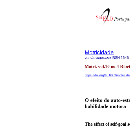
Motricidade
versão impressa
ISSN
1646
Motri. vol.10 no.4 Ribe
https://doi.org/10.6063/motricid
O efeito do auto-es
habilidade motora
The effect of self-goal 