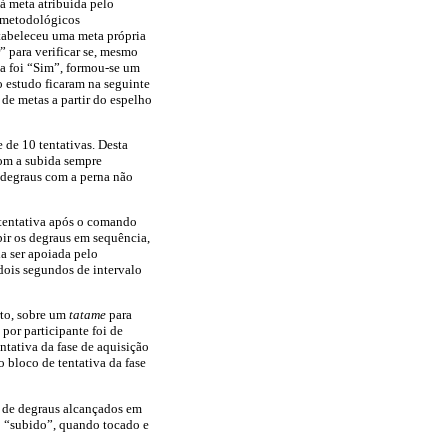
à meta atribuída pelo
s metodológicos
tabeleceu uma meta própria
” para verificar se, mesmo
ta foi “Sim”, formou-se um
o estudo ficaram na seguinte
de metas a partir do espelho
 de 10 tentativas. Desta
com a subida sempre
s degraus com a perna não
 tentativa após o comando
bir os degraus em sequência,
a ser apoiada pelo
 dois segundos de intervalo
rto, sobre um
tatame
para
por participante foi de
ntativa da fase de aquisição
 bloco de tentativa da fase
e de degraus alcançados em
mo “subido”, quando tocado e