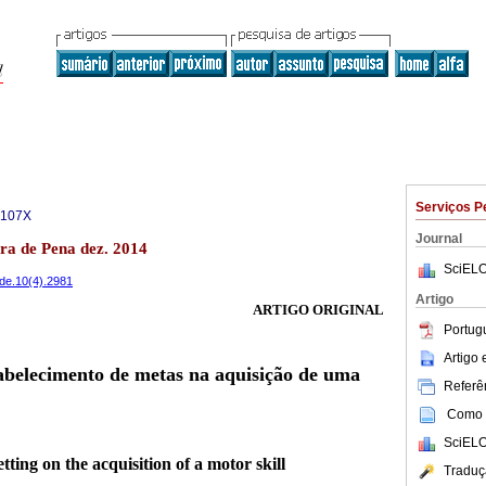
Serviços P
-107X
Journal
ira de Pena dez. 2014
SciELO
ade.10(4).2981
Artigo
ARTIGO ORIGINAL
Portug
Artigo
tabelecimento de metas na aquisição de uma
Referên
Como c
SciELO
setting on the acquisition of a motor skill
Traduç