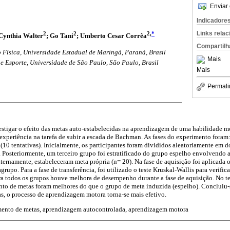
Enviar 
Indicadore
Links rela
2
2
2,
*
 Cynthia Walter
; Go Tani
; Umberto Cesar Corrêa
Compartilh
Física, Universidade Estadual de Maringá, Paraná, Brasil
Mais
e Esporte, Universidade de São Paulo, São Paulo, Brasil
Mais
Permali
estigar o efeito das metas auto-estabelecidas na aprendizagem de uma habilidade m
xperiência na tarefa de subir a escada de Bachman. As fases do experimento foram:
a (10 tentativas). Inicialmente, os participantes foram divididos aleatoriamente em 
. Posteriormente, um terceiro grupo foi estratificado do grupo espelho envolvendo a
rnamente, estabeleceram meta própria (n= 20). Na fase de aquisição foi aplicada o
grupo. Para a fase de transferência, foi utilizado o teste Kruskal-Wallis para verific
a todos os grupos houve melhora de desempenho durante a fase de aquisição. No tes
nto de metas foram melhores do que o grupo de meta induzida (espelho). Concluiu
as, o processo de aprendizagem motora torna-se mais efetivo.
mento de metas, aprendizagem autocontrolada, aprendizagem motora