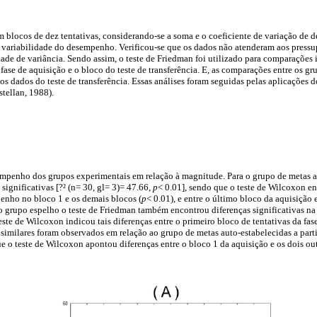
 blocos de dez tentativas, considerando-se a soma e o coeficiente de variação de d
variabilidade do desempenho. Verificou-se que os dados não atenderam aos pressup
de de variância. Sendo assim, o teste de Friedman foi utilizado para comparações
fase de aquisição e o bloco do teste de transferência. E, as comparações entre os gr
os dados do teste de transferência. Essas análises foram seguidas pelas aplicações 
tellan, 1988).
mpenho dos grupos experimentais em relação à magnitude. Para o grupo de metas au
significativas [?² (n= 30, gl= 3)= 47.66,
p
< 0.01], sendo que o teste de Wilcoxon e
penho no bloco 1 e os demais blocos (
p
< 0.01), e entre o último bloco da aquisição 
 o grupo espelho o teste de Friedman também encontrou diferenças significativas na 
teste de Wilcoxon indicou tais diferenças entre o primeiro bloco de tentativas da fa
 similares foram observados em relação ao grupo de metas auto-estabelecidas a parti
ue o teste de Wilcoxon apontou diferenças entre o bloco 1 da aquisição e os dois out