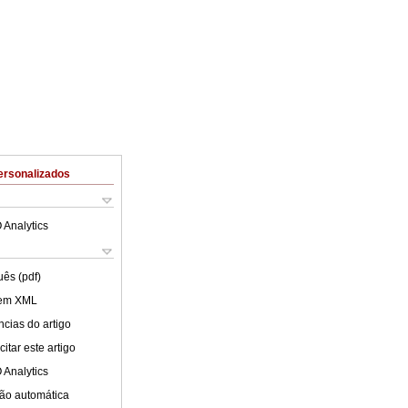
ersonalizados
 Analytics
uês (pdf)
 em XML
cias do artigo
itar este artigo
 Analytics
ão automática