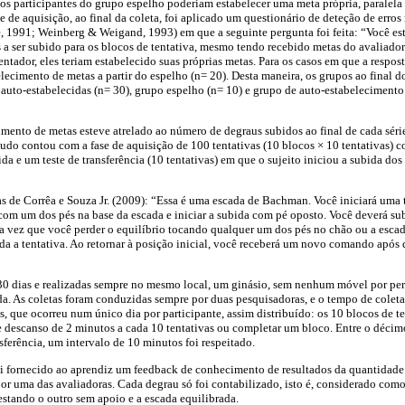
s participantes do grupo espelho poderiam estabelecer uma meta própria, paralela 
e de aquisição, ao final da coleta, foi aplicado um questionário de deteção de erro
, 1991; Weinberg & Weigand, 1993) em que a seguinte pergunta foi feita: “Você es
 a ser subido para os blocos de tentativa, mesmo tendo recebido metas do avaliador‌
tador, eles teriam estabelecido suas próprias metas. Para os casos em que a respos
elecimento de metas a partir do espelho (n= 20). Desta maneira, os grupos ao final d
 auto-estabelecidas (n= 30), grupo espelho (n= 10) e grupo de auto-estabelecimento 
cimento de metas esteve atrelado ao número de degraus subidos ao final de cada série
udo contou com a fase de aquisição de 100 tentativas (10 blocos × 10 tentativas) 
ida e um teste de transferência (10 tentativas) em que o sujeito iniciou a subida do
s de Corrêa e Souza Jr. (2009): “Essa é uma escada de Bachman. Você iniciará uma
r com um dos pés na base da escada e iniciar a subida com pé oposto. Você deverá su
 vez que você perder o equilíbrio tocando qualquer um dos pés no chão ou a escad
ada a tentativa. Ao retornar à posição inicial, você receberá um novo comando após
 30 dias e realizadas sempre no mesmo local, um ginásio, sem nenhum móvel por pe
da. As coletas foram conduzidas sempre por duas pesquisadoras, e o tempo de coleta 
que ocorreu num único dia por participante, assim distribuído: os 10 blocos de te
e descanso de 2 minutos a cada 10 tentativas ou completar um bloco. Entre o décimo
nsferência, um intervalo de 10 minutos foi respeitado.
foi fornecido ao aprendiz um feedback de conhecimento de resultados da quantidad
 por uma das avaliadoras. Cada degrau só foi contabilizado, isto é, considerado co
estando o outro sem apoio e a escada equilibrada.