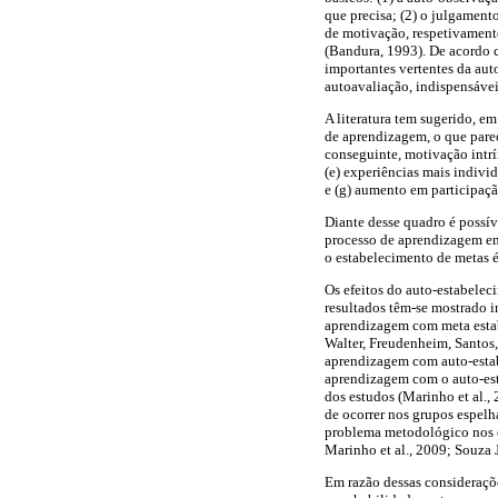
que precisa; (2) o julgamen
de motivação, respetivamente
(Bandura, 1993). De acordo 
importantes vertentes da au
autoavaliação, indispensávei
A literatura tem sugerido, e
de aprendizagem, o que parec
conseguinte, motivação intrí
(e) experiências mais individ
e (g) aumento em participaç
Diante desse quadro é possíve
processo de aprendizagem em
o estabelecimento de metas 
Os efeitos do auto-estabelec
resultados têm-se mostrado i
aprendizagem com meta estab
Walter, Freudenheim, Santos
aprendizagem com auto-esta
aprendizagem com o auto-est
dos estudos (Marinho et al., 
de ocorrer nos grupos espelh
problema metodológico nos e
Marinho et al., 2009; Souza Jr
Em razão dessas consideraçõe