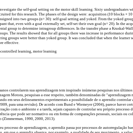
nvestigate the self-goal setting on the motor skill learning. Sixty undergraduates w
uited for this research. The phases of the design were: acquisition (10 blocks × 10 tri
ssigned into two groups (n= 30): self-goal setting and yoked. From the yoked group 
ant that, even with a goal externally set, self-set their own goal (n= 20). In the ac
ntal group to determine intragroup differences. In the transfer phase a Kruskal-Walli
oups. The results showed that for all groups there was increase in performance durin
setting groups were better than yoked group. It was concluded that when the learner s
e effective.
f-controlled learning, motor learning
manos controlarem sua aprendizagem tem inspirado inúmeras pesquisas nos últimos 
zagem Motora, pesquisas a esse respeito, também denominadas de “aprendizagem m
ndo em seus delineamentos experimentais a possibilidade de o aprendiz controlar
 2009, para uma revisão). De acordo com Bund e Wiemeyer (2004), parece haver cer
eração com o ambiente e a tarefa, sejam capazes de controlar seu próprio processo
rência que pode ser normativo ou em forma de comparações pessoais, sociais ou col
o (Zimmerman, 1990, 2000, 2013).
eu processo de aprendizagem, o aprendiz passa por processos de autorregulação bas
ão, em que o aprendiz observa, por exemplo, a qualidade de seu movimento, a velo