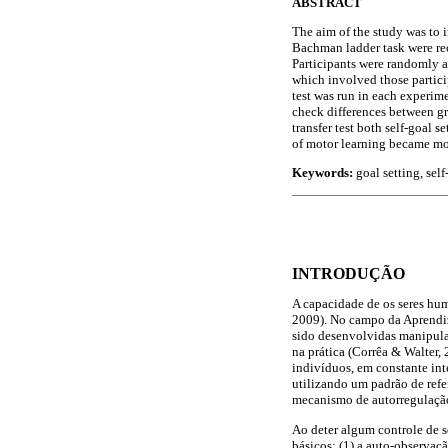
ABSTRACT
The aim of the study was to i
Bachman ladder task were recr
Participants were randomly a
which involved those particip
test was run in each experime
check differences between gr
transfer test both self-goal 
of motor learning became mor
Keywords:
goal setting, sel
INTRODUÇÃO
A capacidade de os seres hu
2009). No campo da Aprendi
sido desenvolvidas manipula
na prática (Corrêa & Walter,
indivíduos, em constante int
utilizando um padrão de refe
mecanismo de autorregulaçã
Ao deter algum controle de s
básicos: (1) a auto-observaç