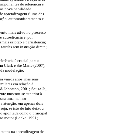
omponentes de referência e
uma nova habilidade
 de aprendizagem é uma das
zação, automonitoramento e
mento mais ativo no processo
 autoeficácia e, por
mais esforço e persistência;
tarefas sem instrução direta;
ferência é crucial para o
m Clark e Ste Marie (2007),
s da modelação.
á vários anos, mas seus
imilares em relação à
 Johnston, 2001; Souza Jr.,
nte mostrou-se superior à
para uma melhor
a atenção: em apenas dois
seja, se isto de fato deixou
do apontada como o principal
ho motor (Locke, 1991;
e metas na aprendizagem de