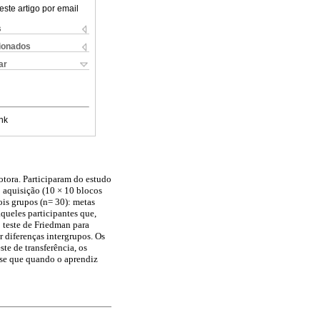
este artigo por email
s
cionados
ar
nk
otora. Participaram do estudo
 aquisição (10 × 10 blocos
dois grupos (n= 30): metas
queles participantes que,
 teste de Friedman para
ar diferenças intergrupos. Os
te de transferência, os
-se que quando o aprendiz