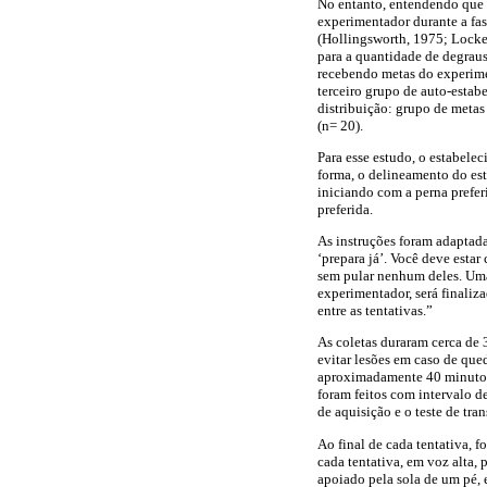
No entanto, entendendo que o
experimentador durante a fas
(Hollingsworth, 1975; Locke
para a quantidade de degraus
recebendo metas do experimen
terceiro grupo de auto-estab
distribuição: grupo de metas
(n= 20).
Para esse estudo, o estabele
forma, o delineamento do est
iniciando com a perna prefer
preferida.
As instruções foram adaptada
‘prepara já’. Você deve esta
sem pular nenhum deles. Uma
experimentador, será finaliz
entre as tentativas.”
As coletas duraram cerca de
evitar lesões em caso de que
aproximadamente 40 minutos, 
foram feitos com intervalo d
de aquisição e o teste de tra
Ao final de cada tentativa, 
cada tentativa, em voz alta,
apoiado pela sola de um pé, 