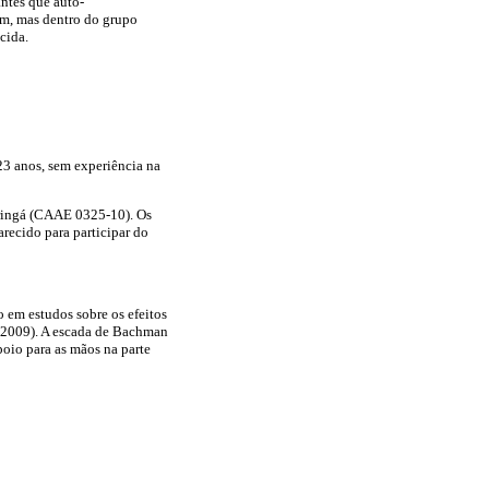
ntes que auto-
em, mas dentro do grupo
cida.
23 anos, sem experiência na
aringá (CAAE 0325-10). Os
arecido para participar do
o em estudos sobre os efeitos
, 2009). A escada de Bachman
oio para as mãos na parte