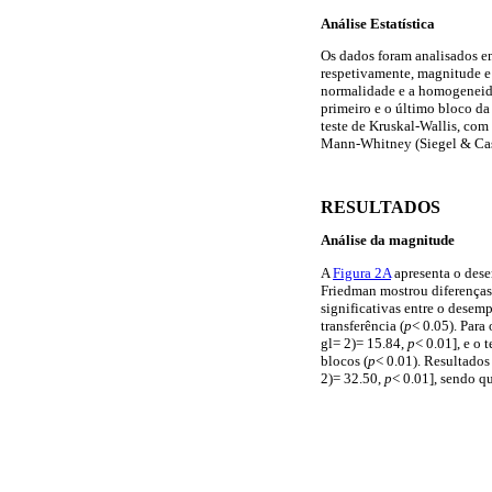
Análise Estatística
Os dados foram analisados em
respetivamente, magnitude e 
normalidade e a homogeneida
primeiro e o último bloco da 
teste de Kruskal-Wallis, com 
Mann-Whitney (Siegel & Cas
RESULTADOS
Análise da magnitude
A
Figura 2A
apresenta o dese
Friedman mostrou diferenças 
significativas entre o desem
transferência (
p
< 0.05). Para
gl= 2)= 15.84,
p
< 0.01], e o 
blocos (
p
< 0.01). Resultados
2)= 32.50,
p
< 0.01], sendo q