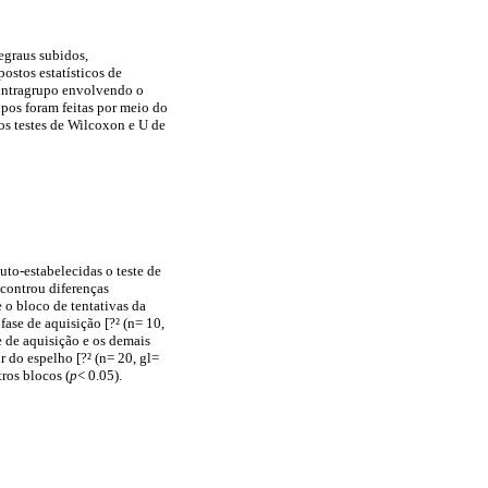
egraus subidos,
ostos estatísticos de
 intragrupo envolvendo o
upos foram feitas por meio do
dos testes de Wilcoxon e U de
to-estabelecidas o teste de
ncontrou diferenças
e o bloco de tentativas da
fase de aquisição [?² (n= 10,
se de aquisição e os demais
r do espelho [?² (n= 20, gl=
ros blocos (
p
< 0.05).