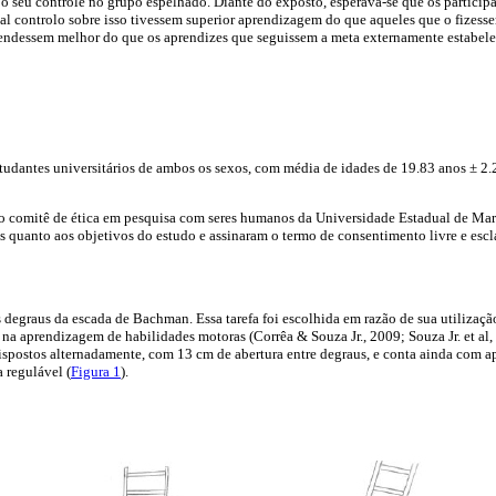
 seu controle no grupo espelhado. Diante do exposto, esperava-se que os participa
al controlo sobre isso tivessem superior aprendizagem do que aqueles que o fizess
endessem melhor do que os aprendizes que seguissem a meta externamente estabele
tudantes universitários de ambos os sexos, com média de idades de 19.83 anos ± 2.
lo comitê de ética em pesquisa com seres humanos da Universidade Estadual de M
os quanto aos objetivos do estudo e assinaram o termo de consentimento livre e escl
s degraus da escada de Bachman. Essa tarefa foi escolhida em razão de sua utilizaçã
na aprendizagem de habilidades motoras (Corrêa & Souza Jr., 2009; Souza Jr. et al
spostos alternadamente, com 13 cm de abertura entre degraus, e conta ainda com ap
 regulável (
Figura 1
).