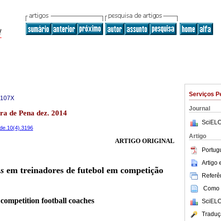
Serviços P
-107X
Journal
ira de Pena dez. 2014
SciELO
ade.10(4).3196
Artigo
ARTIGO ORIGINAL
Portug
Artigo
ns
em treinadores de futebol em competição
Referên
Como c
 competition football coaches
SciELO
Traduç