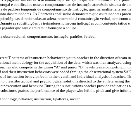
rtugal e codificados os seus comportamentos de instrução através do sistema de ob
ia de padrões temporais de comportamento de instrução, quer na análise feita aos t
unto dos treinadores. Os
T-patterns
analisados demonstram que os treinadores procu
e psicológicas, direcionadas ao atleta, recorrendo à comunicação verbal, bem como a
rante as substituições os treinadores fornecem indicações com conteúdo tático e p
do jogador que saiu e emitem informação à equipa.
 observacional, comportamento, instrução, padrões, futebol
tect T-patterns of instruction behavior in youth coaches in the direction of team i
vational methodology for the acquisition of the data, which was then analyzed us
coaches who compete in the junior “A” and junior “B” levels teams competing in th
and their instruction behaviors were coded through the observational system SAIC.
s of instruction behavior, both in the overall and individual analysis of coaches. T
to prescribe tactical and psychological solutions directed to the athlete, using th
heir execution and behavior. During the substitutions coaches provide indications w
substitute, praises the performance of the player who left the pitch and give inform
hodology, behavior, instruction, t-patterns, soccer