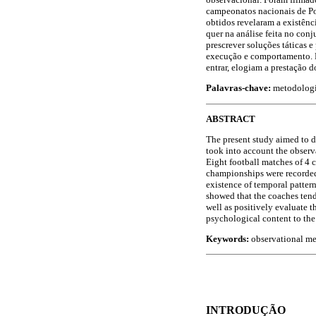
campeonatos nacionais de Po
obtidos revelaram a existênc
quer na análise feita no conj
prescrever soluções táticas 
execução e comportamento. Du
entrar, elogiam a prestação 
Palavras-chave:
metodologia
ABSTRACT
The present study aimed to de
took into account the obser
Eight football matches of 4 
championships were recorded 
existence of temporal pattern
showed that the coaches tend 
well as positively evaluate t
psychological content to the 
Keywords:
observational met
INTRODUÇÃO