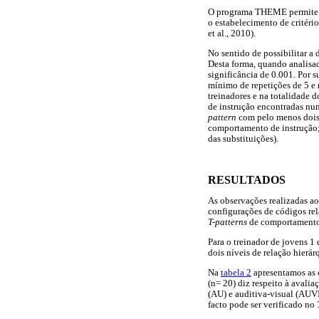
O programa THEME permite a
o estabelecimento de critéri
et al., 2010).
No sentido de possibilitar a 
Desta forma, quando analisad
significância de 0.001. Por 
mínimo de repetições de 5 e 
treinadores e na totalidade 
de instrução encontradas n
pattern
com pelo menos dois n
comportamento de instrução;
das substituições).
RESULTADOS
As observações realizadas ao
configurações de códigos rel
T-patterns
de comportamento s
Para o treinador de jovens 1
dois níveis de relação hierár
Na
tabela 2
apresentamos as 
(n= 20) diz respeito à avalia
(AU) e auditiva-visual (AUVIS
facto pode ser verificado no