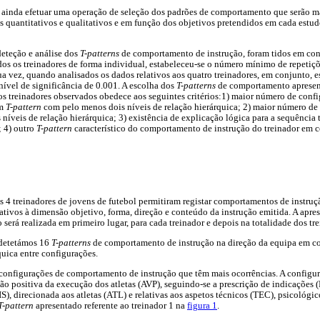
inda efetuar uma operação de seleção dos padrões de comportamento que serão ma
os quantitativos e qualitativos e em função dos objetivos pretendidos em cada est
deteção e análise dos
T-patterns
de comportamento de instrução, foram tidos em conta
os os treinadores de forma individual, estabeleceu-se o número mínimo de repetiçõ
sua vez, quando analisados os dados relativos aos quatro treinadores, em conjunto,
nível de significância de 0.001. A escolha dos
T-patterns
de comportamento apresen
dos treinadores observados obedece aos seguintes critérios:1) maior número de co
um
T-pattern
com pelo menos dois níveis de relação hierárquica; 2) maior número de 
íveis de relação hierárquica; 3) existência de explicação lógica para a sequência
 4) outro
T-pattern
característico do comportamento de instrução do treinador em 
s 4 treinadores de jovens de futebol permitiram registar comportamentos de instru
ativos à dimensão objetivo, forma, direção e conteúdo da instrução emitida. A apre
erá realizada em primeiro lugar, para cada treinador e depois na totalidade dos tre
 detetámos 16
T-patterns
de comportamento de instrução na direção da equipa em 
quica entre configurações.
configurações de comportamento de instrução que têm mais ocorrências. A configu
ção positiva da execução dos atletas (AVP), seguindo-se a prescrição de indicações 
), direcionada aos atletas (ATL) e relativas aos aspetos técnicos (TEC), psicológico
T-pattern
apresentado referente ao treinador 1 na
figura 1
.