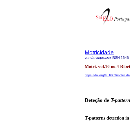
Motricidade
versão impressa
ISSN
1646
Motri. vol.10 no.4 Ribe
https://doi.org/10.6063/motricid
Deteção de
T-patter
T-patterns detection in