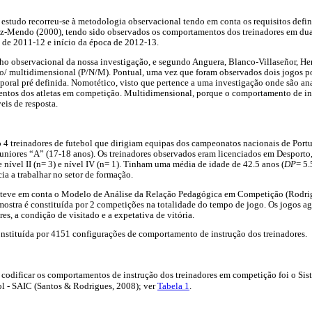
e estudo recorreu-se à metodologia observacional tendo em conta os requisitos defi
ez-Mendo (2000), tendo sido observados os comportamentos dos treinadores em du
 de 2011-12 e início da época de 2012-13.
nho observacional da nossa investigação, e segundo Anguera, Blanco-Villaseñor, 
o/ multidimensional (P/N/M). Pontual, uma vez que foram observados dois jogos po
oral pré definida. Nomotético, visto que pertence a uma investigação onde são a
entos dos atletas em competição. Multidimensional, porque o comportamento de ins
eis de resposta.
 4 treinadores de futebol que dirigiam equipas dos campeonatos nacionais de Portu
juniores “A” (17-18 anos). Os treinadores observados eram licenciados em Desporto
 nível II (n= 3) e nível IV (n= 1). Tinham uma média de idade de 42.5 anos (
DP
= 5.
ia a trabalhar no setor de formação.
teve em conta o Modelo de Análise da Relação Pedagógica em Competição (Rodrigu
mostra é constituída por 2 competições na totalidade do tempo de jogo. Os jogos 
es, a condição de visitado e a expetativa de vitória.
onstituída por 4151 configurações de comportamento de instrução dos treinadores.
 codificar os comportamentos de instrução dos treinadores em competição foi o Sis
l - SAIC (Santos & Rodrigues, 2008); ver
Tabela 1
.