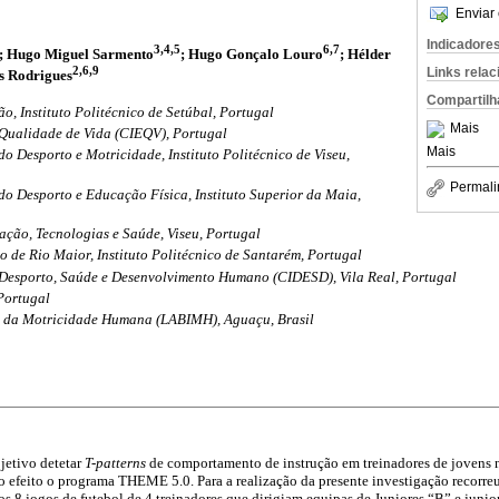
Enviar 
Indicadore
3,4,5
6,7
; Hugo Miguel Sarmento
; Hugo Gonçalo Louro
; Hélder
2,6,9
Links rela
us Rodrigues
Compartilh
o, Instituto Politécnico de Setúbal, Portugal
Mais
 Qualidade de Vida (CIEQV), Portugal
Mais
o Desporto e Motricidade, Instituto Politécnico de Viseu,
Permali
o Desporto e Educação Física, Instituto Superior da Maia,
ção, Tecnologias e Saúde, Viseu, Portugal
o de Rio Maior, Instituto Politécnico de Santarém, Portugal
 Desporto, Saúde e Desenvolvimento Humano (CIDESD), Vila Real, Portugal
Portugal
s da Motricidade Humana (LABIMH), Aguaçu, Brasil
jetivo detetar
T-patterns
de comportamento de instrução em treinadores de jovens 
o efeito o programa THEME 5.0. Para a realização da presente investigação recorre
s 8 jogos de futebol de 4 treinadores que dirigiam equipas de Juniores “B” e jun