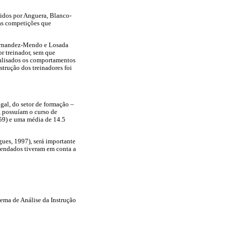
nidos por Anguera, Blanco-
as competições que
Hernandez-Mendo e Losada
r treinador, sem que
nalisados os comportamentos
trução dos treinadores foi
gal, do setor de formação –
, possuíam o curso de
59) e uma média de 14.5
es, 1997), será importante
agendados tiveram em conta a
tema de Análise da Instrução