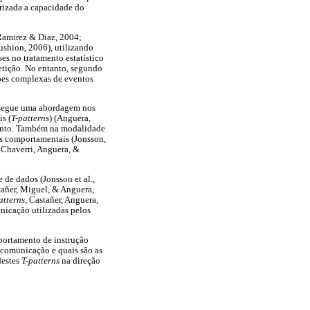
lorizada a capacidade do
Ramirez & Diaz, 2004;
shion, 2006), utilizando
es no tratamento estatístico
etição. No entanto, segundo
ções complexas de eventos
e segue uma abordagem nos
s (
T-patterns
) (Anguera,
mento. Também na modalidade
ões comportamentais (Jonsson,
 Chaverri, Anguera, &
 de dados (Jonsson et al.,
tañer, Miguel, & Anguera,
atterns
, Castañer, Anguera,
nicação utilizadas pelos
ortamento de instrução
e comunicação e quais são as
destes
T-patterns
na direção