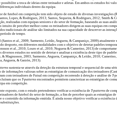
e possibilite a troca de ideias entre treinador e atletas. Em ambos os estudos foi va
diferenças individuais dentro da equipa.
r de futebol em competição tem sido objeto de estudo de diversas investigações (
antos, Lopes, & Rodrigues, 2013; Santos, Sequeira, & Rodrigues, 2012; Smith & Cu
ção, realizadas com equipas seniores e do setor de formação, baseando as suas anális
 o intuito de perceber melhor como os treinadores dirigem as suas equipas em comp
odos tradicionais de análise são limitados na sua capacidade de descrever as intera
 período de tempo.
 (Santos et al., 2009; Sarmento, Leitão, Anguera, & Campaniço, 2009) atualment
do desporto, em diferentes modalidades com o objetivo de detetar padrões temporai
 Jonsson et al., 2010; Louro et al., 2010; Noguera & Camerino, 2013) de comporta
s diversos estudos no sentido de detetar e analisar a existência deste tipo de padr
rie, & Magnusson, 2003; Sarmento, Anguera, Campaniço, & Leitão, 2010; Camerino,
na, Anguera, & Garzón, 2013).
tterns
sustenta-se através da deteção da estrutura temporal e sequencial de uma série
 de informações valiosas sobre as estratégias de comunicação dos treinadores (Cas
ram com treinadores de Futsal em competição recorrendo à deteção e análise de
T-p
ncluíram que os
T-patterns
encontrados permitem caracterizar as estratégias de comu
quipa em competição.
nte exposto, com o estudo pretendemos verificar a existência de
T-patterns
de comp
einadores de futebol do setor de formação, a fim de perceber quais as estratégias d
e o conteúdo da informação emitida. É ainda nosso objetivo verificar a existência 
substituições.