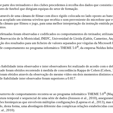
r parte dos treinadores e dos clubes procedemos à recolha dos dados que consistiu 
res de futebol que dirigiam equipas do setor de formação.
o através de uma câmara de filmar com disco rígido colocada no lado oposto ao ban
inha acoplado um sistema
wireless
que recebia o som proveniente do microfone que es
a câmara que filmou o jogo, para uma melhor interpretação da instrução emitida p
ntos.
efetuadas foram observadas e codificados os comportamentos do treinador, utilizan
 Observación de la Motricidad, INEFC, Universidad de Lleida (Gabín, Camerino, An
ção dos resultados para um ficheiro de valores separados por vírgulas da Microsoft
®
de comportamento no programa informático THEME 5.0
, da empresa Noldus Inf
a fiabilidade intra observador e inter observadores foi realizado de acordo com o de
lidade foram obtidos recorrendo à medida de concordância Kappa de Cohen (Cohen, 1
r foram obtidos através da observação do mesmo vídeo em dois momentos distintos
de fiabilidade inter observador foram superiores a 0.817.
®
patterns
de comportamento recorreu-se ao programa informático THEME 5.0
(Mag
rutura temporal e sequencial de uma série de dados (Jonsson et al., 2010), assegura
es hierárquicas que envolvem múltiplas configurações (Lapresa et al., 2013), mas 
ndo, desta forma, uma abordagem diferente das complexas relações estabelecidas c
al., 2010).