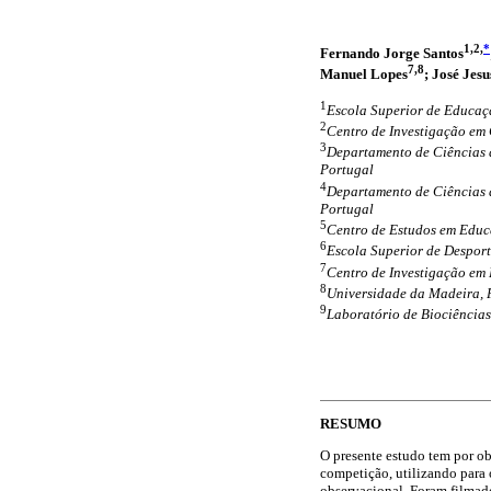
1,2,
*
Fernando Jorge Santos
7,8
Manuel Lopes
; José Jes
1
Escola Superior de Educaçã
2
Centro de Investigação em
3
Departamento de Ciências d
Portugal
4
Departamento de Ciências d
Portugal
5
Centro de Estudos em Educa
6
Escola Superior de Desport
7
Centro de Investigação em
8
Universidade da Madeira, 
9
Laboratório de Biociência
RESUMO
O presente estudo tem por ob
competição, utilizando para 
observacional. Foram filmado