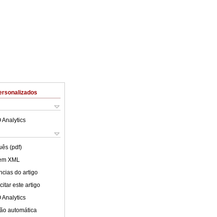
ersonalizados
 Analytics
uês (pdf)
 em XML
cias do artigo
itar este artigo
 Analytics
ão automática