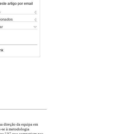
este artigo por email
s
cionados
ar
nk
na direção da equipa em
u-se à metodologia
iores “A” que competiam nos