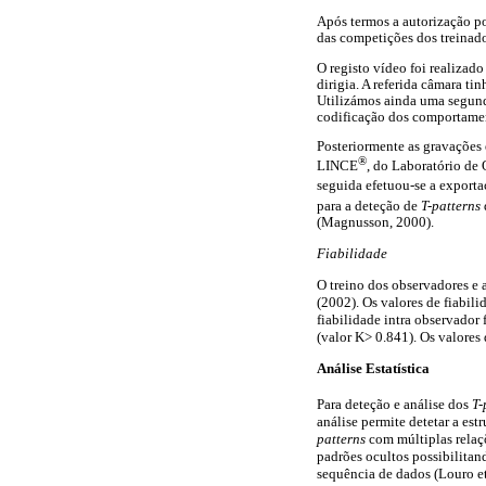
Após termos a autorização po
das competições dos treinado
O registo vídeo foi realizad
dirigia. A referida câmara t
Utilizámos ainda uma segund
codificação dos comportame
Posteriormente as gravações 
®
LINCE
, do Laboratório de
seguida efetuou-se a exporta
para a deteção de
T-patterns
(Magnusson, 2000).
Fiabilidade
O treino dos observadores e 
(2002). Os valores de fiabi
fiabilidade intra observado
(valor K> 0.841). Os valores 
Análise Estatística
Para deteção e análise dos
T-
análise permite detetar a est
patterns
com múltiplas relaçõ
padrões ocultos possibilita
sequência de dados (Louro et 