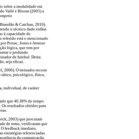
udo sobre a modalidade em
ndo Vallé e Bloom (2005) a
ompetir.
 (Brandão & Carchan, 2010).
 tendo o técnico dado enfâse
mo à capacidade de
 o referido está o mencionado
por Potrac, Jones e Armour
ação lógica, que tem por
strar o profundo
nador de futebol. Desta
, seja eficaz.
l, 2000). O treinador recorre
ático, psicológico, físico,
 individual, de caráter
ficado que 40.38% do tempo
 Os resultados obtidos para
etas.
wick, 2003) que procuram
ade de remo, verificaram que
. O feedback imediato,
s estratégias referenciadas.
importância da comunicação