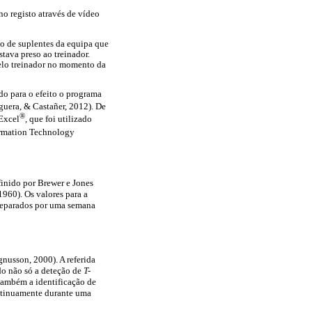
no registo através de vídeo
co de suplentes da equipa que
tava preso ao treinador.
elo treinador no momento da
do para o efeito o programa
guera, & Castañer, 2012). De
®
 Excel
, que foi utilizado
ormation Technology
finido por Brewer e Jones
960). Os valores para a
 separados por uma semana
nusson, 2000). A referida
ndo não só a deteção de
T-
também a identificação de
ontinuamente durante uma