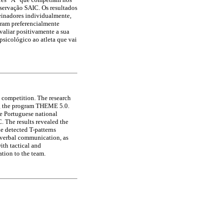
servação SAIC. Os resultados
reinadores individualmente,
ram preferencialmente
valiar positivamente a sua
sicológico ao atleta que vai
n competition. The research
ing the program THEME 5.0.
e Portuguese national
 The results revealed the
he detected T-patterns
e verbal communication, as
ith tactical and
ation to the team.