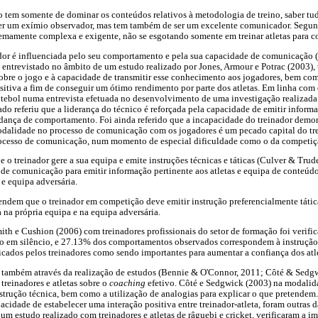
o tem somente de dominar os conteúdos relativos à metodologia de treino, saber t
 ser um exímio observador, mas tem também de ser um excelente comunicador. Segu
remamente complexa e exigente, não se esgotando somente em treinar atletas para c
nador é influenciada pelo seu comportamento e pela sua capacidade de comunicação
i entrevistado no âmbito de um estudo realizado por Jones, Armour e Potrac (2003),
bre o jogo e à capacidade de transmitir esse conhecimento aos jogadores, bem co
sitiva a fim de conseguir um ótimo rendimento por parte dos atletas. Em linha com
tebol numa entrevista efetuada no desenvolvimento de uma investigação realizada 
ado referiu que a liderança do técnico é reforçada pela capacidade de emitir inform
dança de comportamento. Foi ainda referido que a incapacidade do treinador demon
alidade no processo de comunicação com os jogadores é um pecado capital do trei
rocesso de comunicação, num momento de especial dificuldade como o da competição
o treinador gere a sua equipa e emite instruções técnicas e táticas (Culver & Trude
 de comunicação para emitir informação pertinente aos atletas e equipa de conteúdo t
 e equipa adversária.
dem que o treinador em competição deve emitir instrução preferencialmente tática,
a na própria equipa e na equipa adversária.
ith e Cushion (2006) com treinadores profissionais do setor de formação foi veri
o em silêncio, e 27.13% dos comportamentos observados correspondem à instrução.
ficados pelos treinadores como sendo importantes para aumentar a confiança dos atl
 também através da realização de estudos (Bennie & O'Connor, 2011; Côté & Sedg
treinadores e atletas sobre o
coaching
efetivo. Côté e Sedgwick (2003) na modalid
nstrução técnica, bem como a utilização de analogias para explicar o que pretendem
acidade de estabelecer uma interação positiva entre treinador-atleta, foram outras da
m estudo realizado com treinadores e atletas de râguebi e cricket, verificaram a 