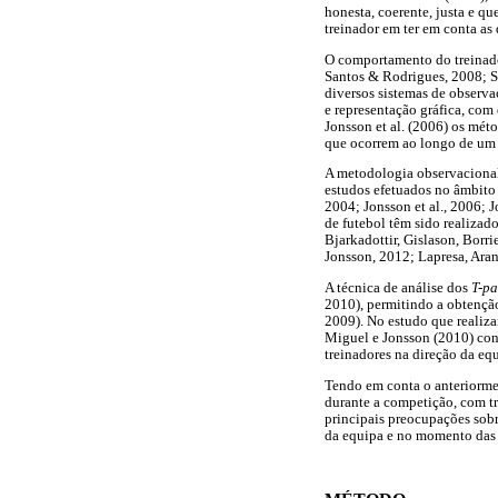
honesta, coerente, justa e qu
treinador em ter em conta as 
O comportamento do treinado
Santos & Rodrigues, 2008; S
diversos sistemas de observa
e representação gráfica, com
Jonsson et al. (2006) os mét
que ocorrem ao longo de um
A metodologia observacional
estudos efetuados no âmbito 
2004; Jonsson et al., 2006;
de futebol têm sido realizado
Bjarkadottir, Gislason, Bor
Jonsson, 2012; Lapresa, Ara
A técnica de análise dos
T-pa
2010), permitindo a obtenção
2009). No estudo que realiza
Miguel e Jonsson (2010) co
treinadores na direção da e
Tendo em conta o anteriorme
durante a competição, com tr
principais preocupações sobr
da equipa e no momento das 