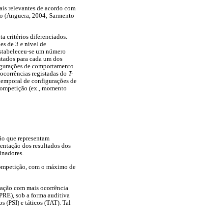
is relevantes de acordo com
udo (Anguera, 2004; Sarmento
 critérios diferenciados.
es de 3 e nível de
 estabeleceu-se um número
tados para cada um dos
nfigurações de comportamento
ocorrências registadas do
T-
 temporal de configurações de
competição (ex., momento
ção que representam
sentação dos resultados dos
inadores.
competição, com o máximo de
ração com mais ocorrência
(PRE), sob a forma auditiva
s (PSI) e táticos (TAT). Tal