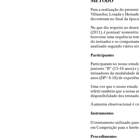
MÉTODO
Para a realização do present
Villaseñor, Losada e Hernad
decorreram no final da época
No que diz respeito ao dese
(2011), é pontual/ nomotétic
houvesse uma sequência temp
do treinador e os comportam
analisado segundo vários nív
Participantes
Participaram no nosso estudo
juniores “B” (15-16 anos) e 
treinadores da modalidade de
anos (
DP
= 6.18) de experiênc
Uma vez que o nosso estudo 
referir também que a nossa a
disponibilidade dos treinador
A amostra observacional é c
Instrumentos
O instrumento utilizado para
em Competição para o futebo
Procedimentos