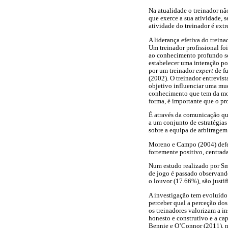
Na atualidade o treinador nã
que exerce a sua atividade,
atividade do treinador é ext
A liderança efetiva do trei
Um treinador profissional fo
ao conhecimento profundo so
estabelecer uma interação po
por um treinador
expert
de fu
(2002). O treinador entrevist
objetivo influenciar uma mu
conhecimento que tem da mod
forma, é importante que o p
É através da comunicação que 
a um conjunto de estratégias
sobre a equipa de arbitragem
Moreno e Campo (2004) defen
fortemente positivo, centrad
Num estudo realizado por Sm
de jogo é passado observand
o louvor (17.66%), são justi
A investigação tem evoluído
perceber qual a perceção dos 
os treinadores valorizam a i
honesto e construtivo e a cap
Bennie e O’Connor (2011), nu