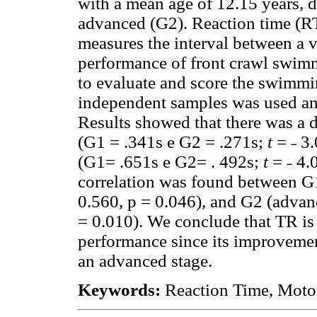
with a mean age of 12.15 years, 
advanced (G2). Reaction time (RT
measures the interval between a v
performance of front crawl swim
to evaluate and score the swimmin
independent samples was used and
Results showed that there was a 
(G1 = .341s e G2 = .271s;
t
= ˗ 3
(G1= .651s e G2= . 492s;
t
= ˗ 4.
correlation was found between G
0.560, p = 0.046), and G2 (advan
= 0.010). We conclude that TR is 
performance since its improvement
an advanced stage.
Keywords:
Reaction Time, Motor