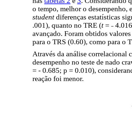
nas
tabelas 2
e
3
. Considerando q
o tempo, melhor o desempenho, ev
student
diferenças estatísticas si
.001), quanto no TRE (
t
= ˗ 4.01
avançado. Foram obtidos valores 
para o TRS (0.60), como para o T
Através da análise correlacional 
desempenho no teste de nado cra
= - 0.685; p = 0.010), considera
reação foi menor.