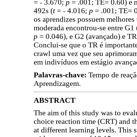
= ˗ 3.670;
p
= .001; TE= 0.60) e
492s (
t
= ˗ 4.016;
p
= .001; TE= 0
os aprendizes possuem melhores 
moderada encontrou-se entre G1 (
p
= 0.046), e G2 (avançado) e TR
Conclui-se que o TR é important
crawl uma vez que seu aprimoram
em indivíduos em estágio avança
Palavras-chave:
Tempo de reação
Aprendizagem.
ABSTRACT
The aim of this study was to eval
choice reaction time (CRT) and 
at different learning levels. This