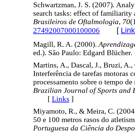
Schwartzman, J. S. (2007). Analy
search tasks: effect of familiarity
Brasileiros de Oftalmologia
,
70
(
[
Lin
27492007000100006
Magill, R. A. (2000).
Aprendizage
ed.). São Paulo: Edgard Blüc
Martins, A., Dascal, J., Bruzi, A.,
Interferência de tarefas motoras
processamento sobre o tempo de r
Brazilian Journal of Sports and 
[
Links
]
Miyamoto, R., & Meira, C. (2004
50 e 100 metros rasos do atletis
Portuguesa da Ciência do Despo