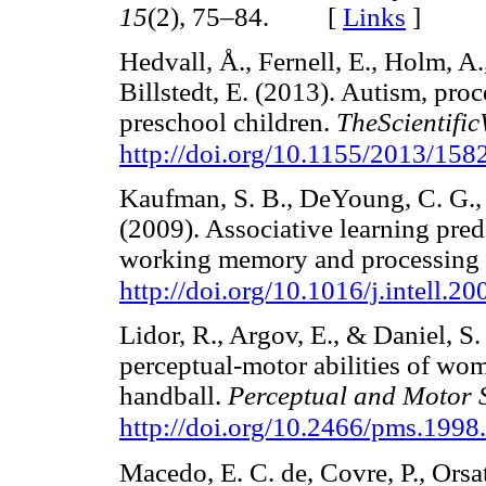
15
(2), 75–84. [
Links
]
Hedvall, Å., Fernell, E., Holm, A.
Billstedt, E. (2013). Autism, pro
preschool children.
TheScientifi
http://doi.org/10.1155/2013/158
Kaufman, S. B., DeYoung, C. G., 
(2009). Associative learning pre
working memory and processing
http://doi.org/10.1016/j.intell.2
Lidor, R., Argov, E., & Daniel, S
perceptual-motor abilities of wom
handball.
Perceptual and Motor S
http://doi.org/10.2466/pms.1998
Macedo, E. C. de, Covre, P., Orsat