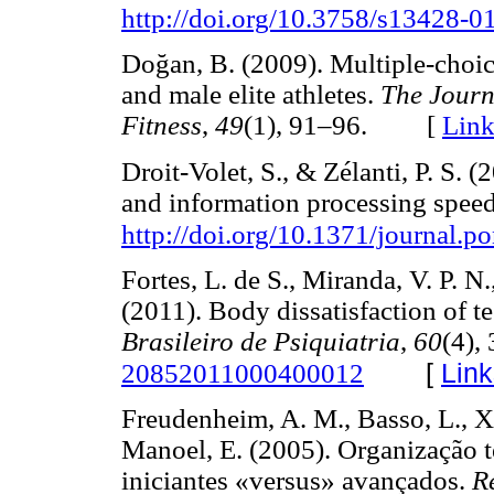
http://doi.org/10.3758/s13428-0
Doğan, B. (2009). Multiple-choic
and male elite athletes.
The Journ
Fitness
,
49
(1), 91–96. [
Link
Droit-Volet, S., & Zélanti, P. S. 
and information processing spee
http://doi.org/10.1371/journal.
Fortes, L. de S., Miranda, V. P. N.
(2011). Body dissatisfaction of t
Brasileiro de Psiquiatria
,
60
(4),
[
Link
20852011000400012
Freudenheim, A. M., Basso, L., Xa
Manoel, E. (2005). Organização 
iniciantes «versus» avançados.
R