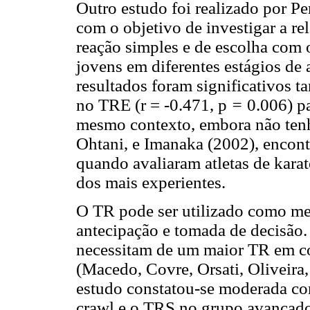
Outro estudo foi realizado por Per
com o objetivo de investigar a re
reação simples e de escolha com
jovens em diferentes estágios de
resultados foram significativos t
no TRE (r = -0.471, p
=
0.006) pa
mesmo contexto, embora não tenh
Ohtani, e Imanaka (2002), encontr
quando avaliaram atletas de kara
dos mais experientes.
O TR pode ser utilizado como med
antecipação e tomada de decisão
necessitam de um maior TR em c
(Macedo, Covre, Orsati, Oliveir
estudo constatou-se moderada co
crawl e o TRS no grupo avançado 