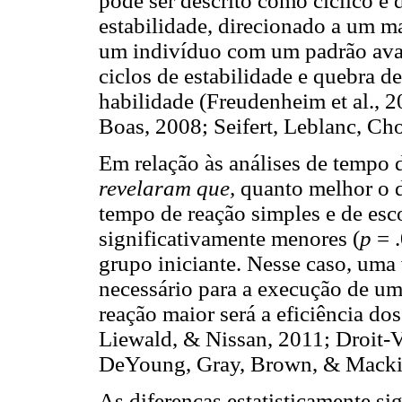
pode ser descrito como cíclico e 
estabilidade, direcionado a um m
um indivíduo com um padrão ava
ciclos de estabilidade e quebra d
habilidade (Freudenheim et al., 20
Boas, 2008; Seifert, Leblanc, Cho
Em relação às análises de tempo d
revelaram que,
quanto melhor o 
tempo de reação simples e de esc
significativamente menores (
p
= 
grupo iniciante. Nesse caso, uma
necessário para a execução de um
reação maior será a eficiência do
Liewald, & Nissan, 2011; Droit-
DeYoung, Gray, Brown, & Mackint
As diferenças estatisticamente si