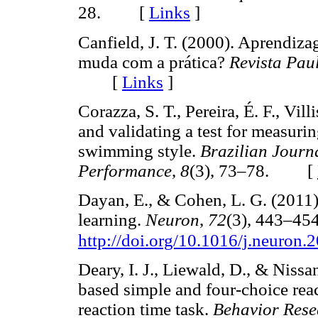
28. [
Links
]
Canfield, J. T. (2000). Aprendiza
muda com a prática?
Revista Pau
[
Links
]
Corazza, S. T., Pereira, É. F., Vill
and validating a test for measuri
swimming style.
Brazilian Jour
Performance
,
8
(3), 73–78. [
Dayan, E., & Cohen, L. G. (2011)
learning.
Neuron
,
72
(3), 443–454
http://doi.org/10.1016/j.neuron.
Deary, I. J., Liewald, D., & Nissa
based simple and four-choice re
reaction time task.
Behavior Res