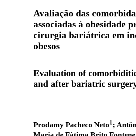
Avaliação das comorbida
associadas à obesidade pr
cirurgia bariátrica em i
obesos
Evaluation of comorbiditie
and after bariatric surger
1
Prodamy Pacheco Neto
; Antô
Maria de Fátima Brito Fontene