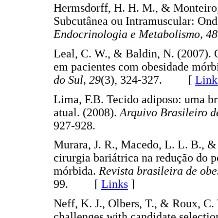
Hermsdorff, H. H. M., & Monteiro, 
Subcutânea ou Intramuscular: On
Endocrinologia e Metabolismo, 48
Leal, C. W., & Baldin, N. (2007). 
em pacientes com obesidade mórb
do Sul, 29
(3), 324-327. [
Link
Lima, F.B. Tecido adiposo: uma br
atual. (2008).
Arquivo Brasileiro 
927-928.
Murara, J. R., Macedo, L. L. B., & 
cirurgia bariátrica na redução do 
mórbida.
Revista brasileira de ob
99. [
Links
]
Neff, K. J., Olbers, T., & Roux, C.
challenges with candidate selection