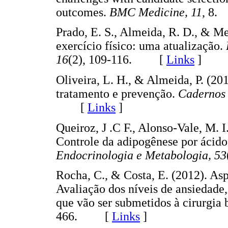
outcomes.
BMC Medicine, 11
, 8
Prado, E. S., Almeida, R. D., & Me
exercício físico: uma atualização.
16
(2), 109-116. [
Links
]
Oliveira, L. H., & Almeida, P. (201
tratamento e prevenção.
Cadernos 
[
Links
]
Queiroz, J .C F., Alonso-Vale, M. I
Controle da adipogênese por ácido
Endocrinologia e Metabologia, 53
Rocha, C., & Costa, E. (2012). As
Avaliação dos níveis de ansiedade
que vão ser submetidos à cirurgia 
466. [
Links
]