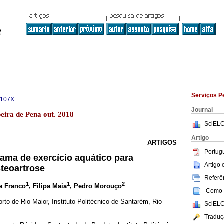
Serviços P
-107X
Journal
beira de Pena out. 2018
SciELO
Artigo
ARTIGOS
Portug
ama de exercício aquático para
Artigo
teoartrose
Referên
1
1
2
a Franco
, Filipa Maia
, Pedro Morouço
Como c
to de Rio Maior, Instituto Politécnico de Santarém, Rio
SciELO
Traduç