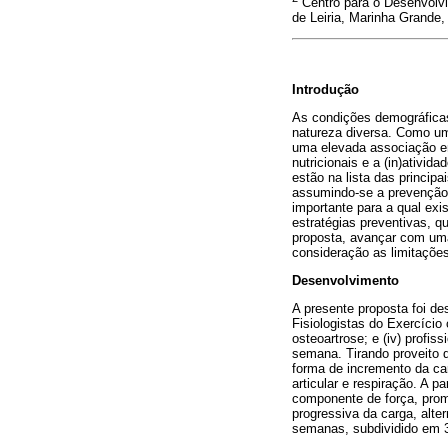
Centro para o Desenvolvi
de Leiria, Marinha Grande,
Introdução
As condições demográfica
natureza diversa. Como um
uma elevada associação en
nutricionais e a (in)ativi
estão na lista das princi
assumindo-se a prevenção 
importante para a qual ex
estratégias preventivas, 
proposta, avançar com uma
consideração as limitaçõe
Desenvolvimento
A presente proposta foi de
Fisiologistas do Exercício
osteoartrose; e (iv) profi
semana. Tirando proveito d
forma de incremento da car
articular e respiração. A 
componente de força, prom
progressiva da carga, alt
semanas, subdividido em 