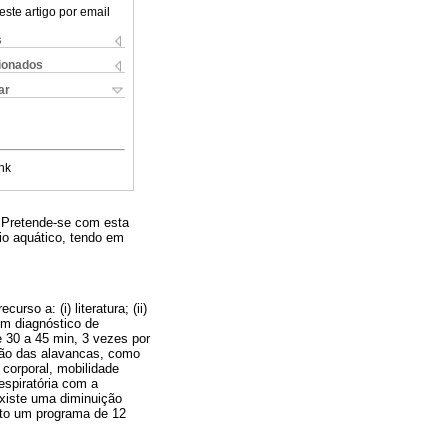
este artigo por email
s
cionados
ar
nk
. Pretende-se com esta
io aquático, tendo em
so a: (i) literatura; (ii)
om diagnóstico de
e 30 a 45 min, 3 vezes por
nsão das alavancas, como
corporal, mobilidade
espiratória com a
existe uma diminuição
sto um programa de 12