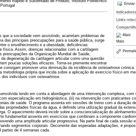
mento Rápido e Sustentado de Produto, Instituto Politécnico
Enviar 
 Portugal
Indicadore
Links rela
Compartilh
Mais
s que a sociedade vem assistindo, acarretam problemas de
a das principais preocupações para a saúde pública, surge
Mais
tre o envelhecimento e a obesidade, deficiências
dade física. Assim, doenças relacionadas com a cartilagem
Permali
pais preocupações da Organização Mundial de Saúde,
da degeneração da cartilagem articular como uma questão
istem poucas soluções eficazes. Torna-se premente encontrar
que consigam promover uma diminuição da incidência de osteoartrose crónica
 metodologia própria que incida sobre a aplicação do exercício físico em me
s dos indivíduos com osteoartrose.
senvolvida tendo em conta a abordagem de uma intervenção complexa, com recur
 com especialização em hidroginástica; (iii) na intervenção com praticantes c
ssionais de saúde. O programa assenta em sessões de treino com a duração d
as propriedades físicas da água, é definido uma utilização gradual da exte
ga. O aquecimento deverá incidir sobre a consciencialização do alinhamento 
parte fundamental assenta em exercícios que combinam a componente cardiorr
ovendo uma amplitude articular progressiva. Na parte final de cada sessão 
ernando segmentos corporais. Decorrente das esperadas adaptações, é propo
3 partes de 4 semanas cada.