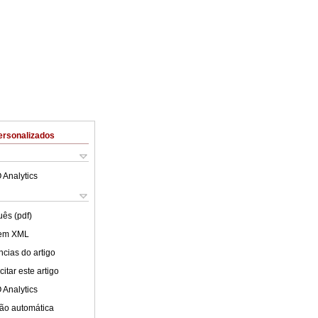
ersonalizados
 Analytics
uês (pdf)
 em XML
cias do artigo
itar este artigo
 Analytics
ão automática