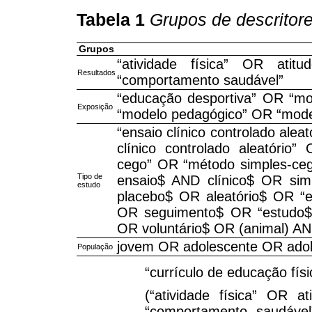
Tabela 1
Grupos de descritor
Grupos
“atividade física” OR ati
Resultados
“comportamento saudável”
“educação desportiva” OR “mod
Exposição
“modelo pedagógico” OR “model
“ensaio clínico controlado alea
clínico controlado aleatório”
cego” OR “método simples-cego
Tipo de
ensaio$ AND clínico$ OR si
estudo
placebo$ OR aleatório$ OR “e
OR seguimento$ OR “estudo$ 
OR voluntário$ OR (animal) A
jovem OR adolescente OR adol
População
“currículo de educação fís
(“atividade física” OR 
“comportamento saudáve