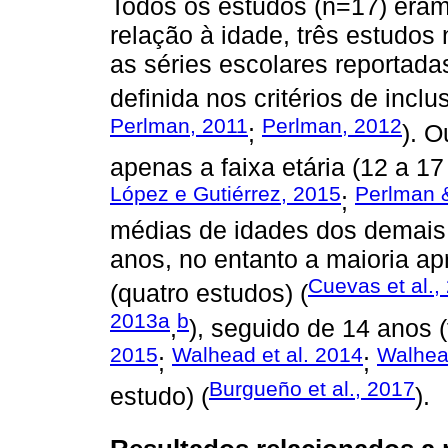
Todos os estudos (n=17) eram
relação à idade, três estudos
as séries escolares reportad
definida nos critérios de inclu
Perlman, 2011
Perlman, 2012
;
). 
apenas a faixa etária (12 a 17
López e Gutiérrez, 2015
Perlman 
;
médias de idades dos demais 
anos, no entanto a maioria 
Cuevas et al.,
(quatro estudos) (
2013a
b
,
), seguido de 14 anos (
2015
Walhead et al. 2014
Walhea
;
;
Burgueño et al., 2017
estudo) (
).