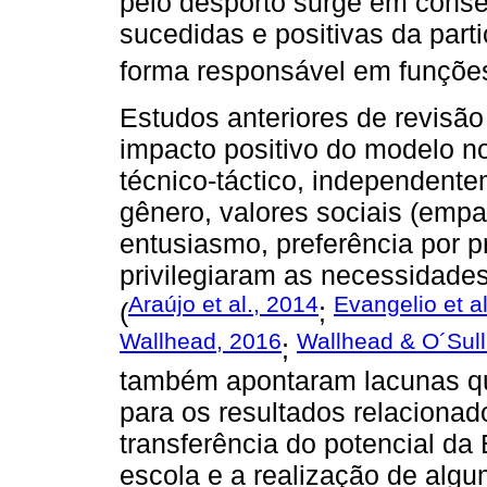
pelo desporto surge em cons
sucedidas e positivas da par
forma responsável em funções
Estudos anteriores de revisã
impacto positivo do modelo 
técnico-táctico, independente
gênero, valores sociais (empati
entusiasmo, preferência por p
privilegiaram as necessidade
Araújo et al., 2014
Evangelio et a
(
;
Wallhead, 2016
Wallhead & O´Sull
;
também apontaram lacunas qu
para os resultados relaciona
transferência do potencial da
escola e a realização de alg