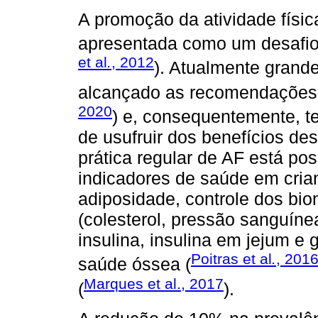
A promoção da atividade físic
apresentada como um desafio 
et al
.
, 2012
). Atualmente grand
alcançado as recomendações q
2020
) e, consequentemente, t
de usufruir dos benefícios d
prática regular de AF está po
indicadores de saúde em crian
adiposidade, controle dos bi
(colesterol, pressão sanguínea,
insulina, insulina em jejum e g
Poitras et al
.
, 201
saúde óssea (
Marques et al., 2017
(
).