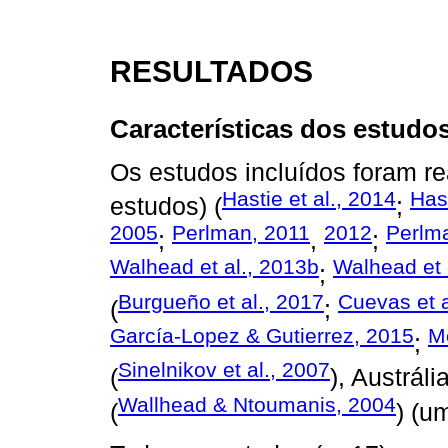
RESULTADOS
Características dos estudo
Os estudos incluídos foram r
Hastie et al., 2014
Has
estudos) (
;
2005
Perlman, 2011
2012
Perlm
;
,
;
Walhead et al., 2013b
Walhead et 
;
Burgueño et al., 2017
Cuevas et a
(
;
García-Lopez & Gutierrez, 2015
M
;
Sinelnikov et al., 2007
(
), Austrália
Wallhead & Ntoumanis, 2004
(
) (u