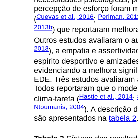
percepção de esforço foram 
Cuevas et al., 2016
Perlman, 201
(
;
2013b
) que reportaram melhor
Outros estudos avaliaram o au
2013
), a empatia e assertivida
espírito desportivo e amizades
evidenciando a melhora signi
EDE. Três estudos avaliaram 
Todos reportaram que o model
Hastie et al., 2014
clima-tarefa (
;
Ntoumanis, 2004
). A descrição 
são apresentados na
tabela 2