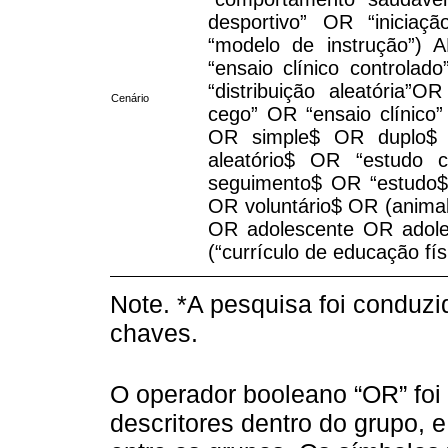
desportivo” OR “inicia
“modelo de instrução”) A
“ensaio clínico controlad
“distribuição aleatória
Cenário
cego” OR “ensaio clínico”
OR simple$ OR duplo$ 
aleatório$ OR “estudo 
seguimento$ OR “estudo$
OR voluntário$ OR (anim
OR adolescente OR adole
(“currículo de educação fí
Note. *A pesquisa foi conduzid
chaves.
O operador booleano “OR” fo
descritores dentro do grupo,