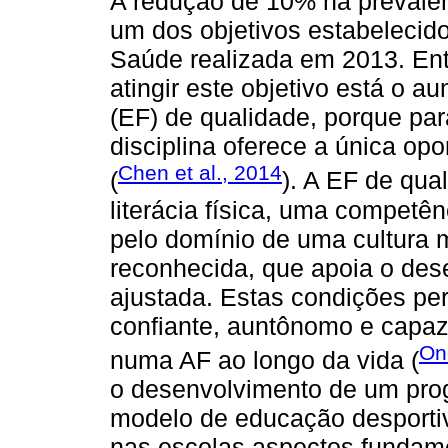
A redução de 10% na prevalênc
um dos objetivos estabelecid
Saúde realizada em 2013. Ent
atingir este objetivo está o a
(EF) de qualidade, porque par
disciplina oferece a única opo
Chen et al., 2014
(
). A EF de qua
literácia física, uma competê
pelo domínio de uma cultura m
reconhecida, que apoia o des
ajustada. Estas condições pe
confiante, auntônomo e capaz
On
numa AF ao longo da vida (
o desenvolvimento de um pro
modelo de educação desportiv
nas escolas aspectos fundame