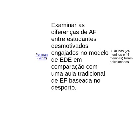
Examinar as
diferenças de AF
entre estudantes
desmotivados
69 alunos (24
engajados no modelo
Perlman,
meninos e 45
(2012
)
de EDE em
meninas) foram
selecionados.
comparação com
uma aula tradicional
de EF baseada no
desporto.