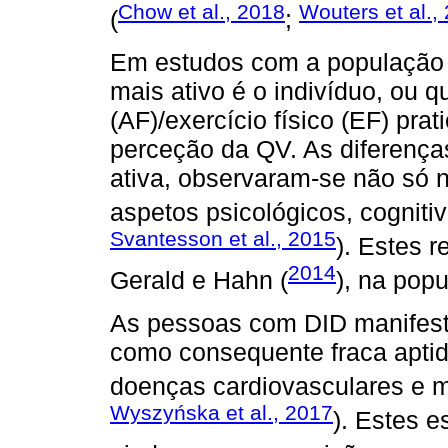
Chow et al., 2018
Wouters et al.,
(
;
Em estudos com a população 
mais ativo é o indivíduo, ou q
(AF)/exercício físico (EF) pra
perceção da QV. As diferença
ativa, observaram-se não só 
aspetos psicológicos, cognitiv
Svantesson et al., 2015
). Estes 
2014
Gerald e Hahn (
), na pop
As pessoas com DID manifesta
como consequente fraca aptidã
doenças cardiovasculares e m
Wyszyńska et al., 2017
). Estes 