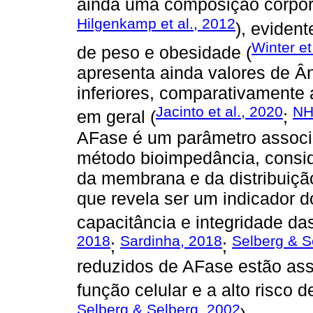
ainda uma composição corpora
Hilgenkamp et al., 2012
), eviden
Winter et
de peso e obesidade (
apresenta ainda valores de Â
inferiores, comparativamente
Jacinto et al., 2020
NH
em geral (
;
AFase é um parâmetro associ
método bioimpedância, consid
da membrana e da distribuição 
que revela ser um indicador d
capacitância e integridade das
2018
Sardinha, 2018
Selberg & S
;
;
reduzidos de AFase estão ass
função celular e a alto risco d
Selberg & Selberg, 2002