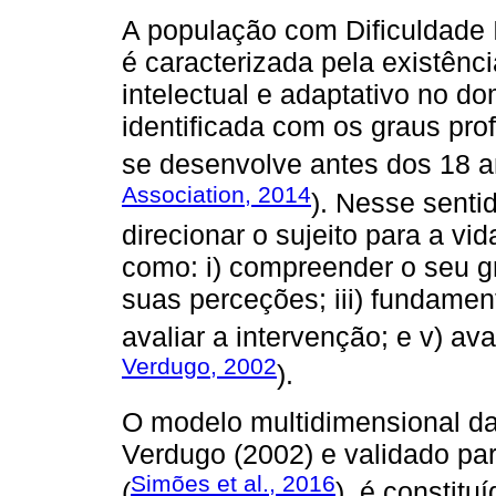
A população com Dificuldade 
é caracterizada pela existênc
intelectual e adaptativo no do
identificada com os graus pro
se desenvolve antes dos 18 a
Association, 2014
). Nesse senti
direcionar o sujeito para a vi
como: i) compreender o seu gr
suas perceções; iii) fundamen
avaliar a intervenção; e v) ava
Verdugo, 2002
).
O modelo multidimensional da
Verdugo (2002) e validado pa
Simões et al., 2016
(
), é constit