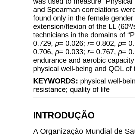
was used to measure “Physical 
and Spearman correlations were
found only in the female gender
extension/flexion of the LL (60º
technicians in the domains of “P
0.729,
p
= 0.026;
r
= 0.802,
p
= 0.
0.706,
p
= 0.033;
r
= 0.767,
p
= 0.
endurance and aerobic capacity
physical well-being and QOL of 
KEYWORDS:
physical well-bein
resistance; quality of life
INTRODUÇÃO
A Organização Mundial de 