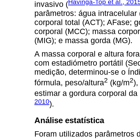
Havinga-Top et al., 201
invasivo (
parâmetros: água intracelular
corporal total (ACT); AFase; g
corporal (MCC); massa corpor
(MIG); e massa gorda (MG).
A massa corporal e altura fo
com estadiómetro portátil (S
medição, determinou-se o Índ
2
2
fórmula, peso/altura
(kg/m
)
estimar a gordura corporal d
2010
).
Análise estatística
Foram utilizados parâmetros 