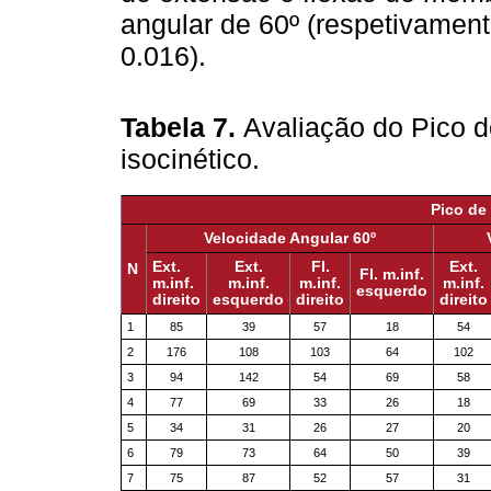
angular de 60º (respetivamen
0.016).
Tabela 7.
Avaliação do Pico 
isocinético.
Pico de
Velocidade Angular 60º
Ext.
Ext.
Fl.
Ext.
N
Fl. m.inf.
m.inf.
m.inf.
m.inf.
m.inf.
esquerdo
direito
esquerdo
direito
direito
1
85
39
57
18
54
2
176
108
103
64
102
3
94
142
54
69
58
4
77
69
33
26
18
5
34
31
26
27
20
6
79
73
64
50
39
7
75
87
52
57
31