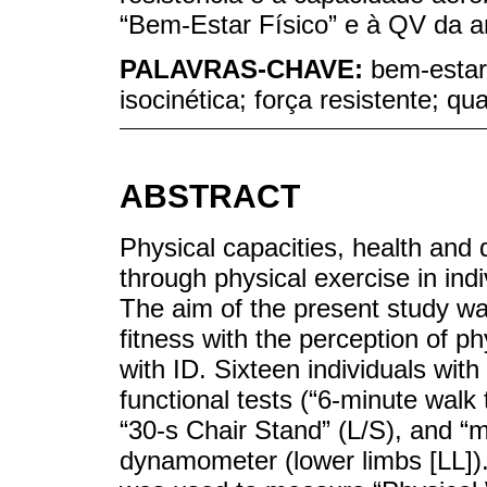
“Bem-Estar Físico” e à QV da a
PALAVRAS-CHAVE:
bem-estar 
isocinética; força resistente; qu
ABSTRACT
Physical capacities, health and 
through physical exercise in indiv
The aim of the present study was
fitness with the perception of p
with ID. Sixteen individuals wi
functional tests (“6-minute wal
“30-s Chair Stand” (L/S), and “m
dynamometer (lower limbs [LL]