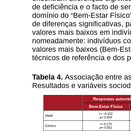
de deficiência e o facto de ser
domínio do “Bem-Estar Físico”
de diferenças significativas,
valores mais baixos em indiví
nomeadamente: indivíduos co
valores mais baixos (Bem-Esta
técnicos de referência e dos p
Tabela 4.
Associação entre as
Resultados e variáveis socio
Respostas autorre
Bem-Estar Físico
r
= –0.152
Idade
p
= 0.604
r
= 0.174
Género
p
= 0.552