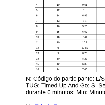
4
10
9.55
5
12
7.13
6
14
6.95
7
13
9.1
8
16
5.25
9
15
6.52
10
16
7.41
11
10
10.7
12
9
12.65
13
9
8.75
14
10
8.22
15
12
6.32
16
14
7.63
N: Código do participante; L/
TUG: Timed Up And Go; S: Se
durante 6 minutos; Min: Minut