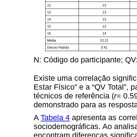
12
13
13
13
14
13
15
13
16
14
Média
13.21
Desvio Padrão
0.42
N: Código do participante; QV
Existe uma correlação signific
Estar Físico” e a “QV Total”, 
técnicos de referência (
r
= 0.5
demonstrado para as resposta
A
Tabela 4
apresenta as corre
sociodemográficas. Ao analis
encontram diferenças significa