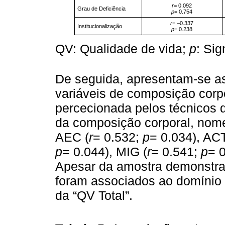
r
= 0.092
Grau de Deficiência
p
= 0.754
r
= –0.337
Institucionalização
p
= 0.238
QV: Qualidade de vida;
p
: Sig
De seguida, apresentam-se a
variáveis de composição corp
percecionada pelos técnicos d
da composição corporal, nom
AEC (
r
= 0.532;
p
= 0.034), ACT
p
= 0.044), MIG (
r
= 0.541;
p
= 
Apesar da amostra demonstrar
foram associados ao domínio 
da “QV Total”.