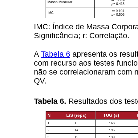
Massa Muscular
p
= 0.413
r
= 0.194
IMC
p
= 0.506
IMC: Índice de Massa Corporal
Significância; r: Correlação.
A
Tabela 6
apresenta os result
com recurso aos testes funcio
não se correlacionaram com 
QV.
Tabela 6.
Resultados dos test
N
L/S (reps)
TUG (s)
1
11
7.63
2
14
7.96
3
15
7.39