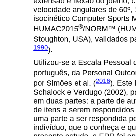
extensão e flexão do joelho, 
velocidade angulares de 60º,
isocinético Computer Sports M
®
HUMAC2015
/NORM™ (HUMA
Stoughton, USA), validados p
1990
).
Utilizou-se a Escala Pessoal
português, da Personal Outco
2016
por Simões et al. (
). Este
Schalock e Verdugo (2002), pa
em duas partes: a parte de au
de itens a serem respondidos 
uma parte a ser respondida po
indivíduo, que o conheça e qu
presente estudo, a EPR foi a