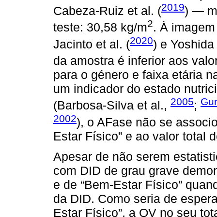
2019
Cabeza-Ruiz et al. (
) — m
2
teste: 30,58 kg/m
. À imagem 
2020
Jacinto et al. (
) e Yoshida e
da amostra é inferior aos val
para o género e faixa etária 
um indicador do estado nutric
2005
Gun
(Barbosa-Silva et al.,
;
2002
), o AFase não se associ
Estar Físico” e ao valor total 
Apesar de não serem estatisti
com DID de grau grave demon
e de “Bem-Estar Físico” quan
da DID. Como seria de espera
Estar Físico”, a QV no seu tot