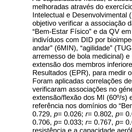
melhoradas através do exercício
Intelectual e Desenvolvimental
objetivo verificar a associação 
“Bem-Estar Físico” e da QV em 
indivíduos com DID por bioimped
andar” (6MIN), “agilidade” (TUG)
arremesso de bola medicinal) e 
extensão dos membros inferiores
Resultados (EPR), para medir o 
Foram aplicadas correlações d
verificaram associações no géne
extensão/flexão dos MI (60º/s) 
referência nos domínios do “Be
0.729,
p
= 0.026;
r
= 0.802,
p
= 0
0.706,
p
= 0.033;
r
= 0.767,
p
= 0
resistência e a capacidade aer