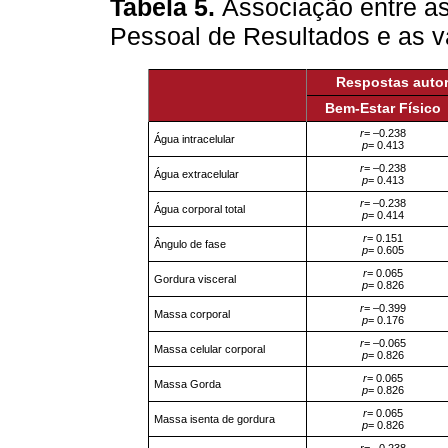
Tabela 5.
Associação entre as
Pessoal de Resultados e as v
Respostas autor
Bem-Estar Físico
r
= –0.238
Água intracelular
p
= 0.413
r
= –0.238
Água extracelular
p
= 0.413
r
= –0.238
Água corporal total
p
= 0.414
r
= 0.151
Ângulo de fase
p
= 0.605
r
= 0.065
Gordura visceral
p
= 0.826
r
= –0.399
Massa corporal
p
= 0.176
r
= –0.065
Massa celular corporal
p
= 0.826
r
= 0.065
Massa Gorda
p
= 0.826
r
= 0.065
Massa isenta de gordura
p
= 0.826
r
= –0.238