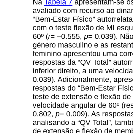
Na
Tabela 7
apresentam-se os 
avaliado com recurso ao dina
“Bem-Estar Físico” autorrelat
com o teste flexão de MI esq
60º (
r
= –0.555,
p
= 0.039). Não
género masculino e as restan
feminino apresentou uma corre
respostas da “QV Total” autor
inferior direito, a uma velocid
0.039). Adicionalmente, apres
respostas do “Bem-Estar Físic
teste de extensão e flexão de
velocidade angular de 60º (r
0.802,
p
= 0.009). As resposta
analisando a “QV Total”, tam
de extensão e flexão de membr