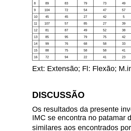
8
89
83
79
73
49
9
104
72
54
47
57
10
45
45
27
42
5
11
107
57
85
27
39
12
81
87
49
52
38
13
85
95
79
75
42
14
99
76
68
58
33
15
88
75
58
58
41
16
72
94
22
41
23
Ext: Extensão; Fl: Flexão; M.in
DISCUSSÃO
Os resultados da presente inv
IMC se encontra no patamar d
similares aos encontrados po