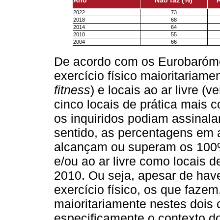
Ano
Não faz (%)
2022
73
2018
68
2014
64
2010
55
2004
66
De acordo com os Eurobarómet
exercício físico maioritariame
fitness
) e locais ao ar livre (v
cinco locais de prática mais 
os inquiridos podiam assinal
sentido, as percentagens em 
alcançam ou superam os 100%
e/ou ao ar livre como locais
2010. Ou seja, apesar de hav
exercício físico, os que fazem
maioritariamente nestes dois 
especificamente o contexto d