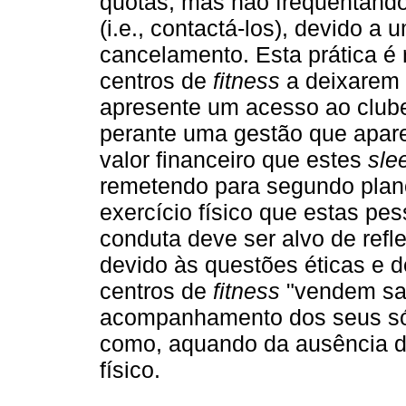
quotas, mas não frequentando
(i.e., contactá-los), devido a
cancelamento. Esta prática é
centros de
fitness
a deixarem 
apresente um acesso ao club
perante uma gestão que apare
valor financeiro que estes
sle
remetendo para segundo plano
exercício físico que estas pe
conduta deve ser alvo de refl
devido às questões éticas e 
centros de
fitness
"vendem saú
acompanhamento dos seus sóc
como, aquando da ausência des
físico.