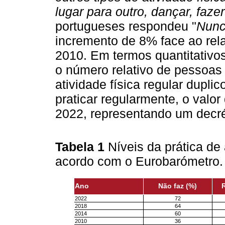
lugar para outro, dançar, faze
portugueses respondeu "
Nun
incremento de 8% face ao rela
2010. Em termos quantitativo
o número relativo de pessoas
atividade física regular dupli
praticar regularmente, o val
2022, representando um decr
Tabela 1
Níveis da prática de
acordo com o Eurobarómetro
Ano
Não faz (%)
2022
72
2018
64
2014
60
2010
36