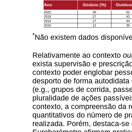
Ano
Ginásio (%)
Outdoor
2022
30
52
2018
27
43
2014
17
44
2010
12
39
*
Não existem dados disponíve
Relativamente ao contexto
ou
exista supervisão e prescrição
contexto poder englobar pesso
desporto de forma autodidata
(e.g., grupos de corrida, pass
pluralidade de ações passíve
contexto, a compreensão da 
quantitativos do número de pr
realizada. Porém, destaca-se
Eurobarómetro afirmam pratica