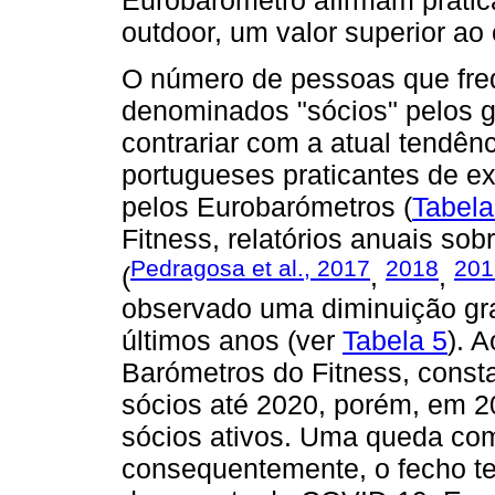
outdoor, um valor superior ao
O número de pessoas que fre
denominados "sócios" pelos g
contrariar com a atual tendê
portugueses praticantes de ex
pelos Eurobarómetros (
Tabela
Fitness, relatórios anuais so
Pedragosa et al., 2017
2018
201
(
,
,
observado uma diminuição gra
últimos anos (ver
Tabela 5
). 
Barómetros do Fitness, const
sócios até 2020, porém, em 
sócios ativos. Uma queda com
consequentemente, o fecho t