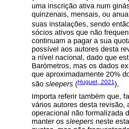
uma inscrição ativa num giná
quinzenais, mensais, ou anuai
suas instalações, sendo entã
sócios ativos que não frequen
continuam a pagar a sua quo
possível aos autores desta rev
a nível nacional, dado que es
Barómetros, mas os dados exis
que aproximadamente 20% dos 
Huguet, 2021
são
sleepers
(
).
Importa referir também que, f
vários autores desta revisão,
operacional não formalizada 
manter os
sleepers
neste esta