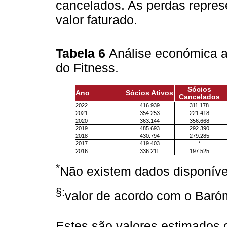
cancelados. As perdas repr
valor faturado.
Tabela 6
Análise económica 
do Fitness.
Sócios
Ano
Sócios Ativos
Cancelados
2022
416.939
311.178
2021
354.253
221.418
2020
363.144
356.668
2019
485.693
292.390
2018
430.794
279.285
2017
419.403
*
2016
336.211
197.525
*
Não existem dados disponíve
§:
valor de acordo com o Baróm
Estes são valores estimados