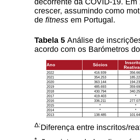
decorrente da COVID-19. Em 2
crescer, assumindo como motiv
de
fitness
em Portugal.
Tabela 5
Análise de inscriçõ
acordo com os Barómetros do
Inscrit
Ano
Sócios
Reativ
2022
416.939
356.66
2021
354.253
185.22
2020
363.144
194.23
2019
485.693
359.69
2018
430.794
340.25
2017
419.403
*
2016
336.211
277.07
2015
*
*
2014
*
*
2013
138.485
101.64
Δ:
Diferença entre inscritos/r
*