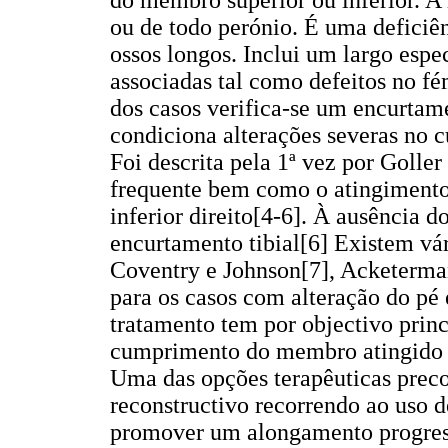
do membro superior ou inferior. A
ou de todo perónio. É uma deficiê
ossos longos. Inclui um largo esp
associadas tal como defeitos no fém
dos casos verifica-se um encurta
condiciona alterações severas no 
Foi descrita pela 1ª vez por Golle
frequente bem como o atingiment
inferior direito[4-6]. À ausência 
encurtamento tibial[6] Existem vár
Coventry e Johnson[7], Acketerman
para os casos com alteração do pé
tratamento tem por objectivo prin
cumprimento do membro atingido e
Uma das opções terapêuticas preco
reconstructivo recorrendo ao uso d
promover um alongamento progress