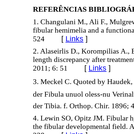
REFERÊNCIAS BIBLIOGRÁ
1. Changulani M., Ali F., Mulgre
fibular hemimelia and a functional
[
Links
]
524
2. Alaseirlis D., Korompilias A.,
length discrepancy after treatmen
[
Links
]
2011; 6: 51
3. Meckel C. Quoted by Haudek, 
der Fibula unuol oless-nu Verina
der Tibia. f. Orthop. Chir. 1896;
4. Lewin SO, Opitz JM. Fibular 
the fibular developmental field.