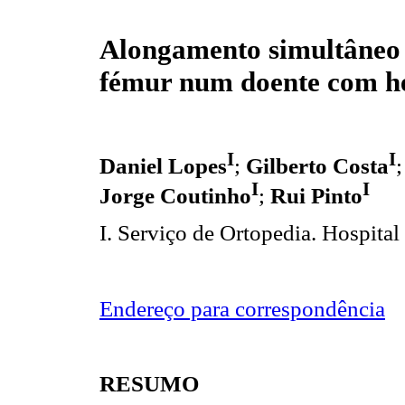
Alongamento simultâneo d
fémur num doente com h
I
I
Daniel Lopes
;
Gilberto Costa
I
I
Jorge Coutinho
;
Rui Pinto
I. Serviço de Ortopedia. Hospital
Endereço para correspondência
RESUMO