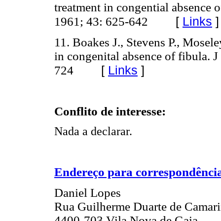
treatment in congential absence o
[
Links
]
1961; 43: 625-642
11. Boakes J., Stevens P., Mosel
in congenital absence of fibula. 
[
Links
]
724
Conflito de interesse:
Nada a declarar.
Endereço para correspondênci
Daniel Lopes
Rua Guilherme Duarte de Camari
4400-703 Vila Nova de Gaia