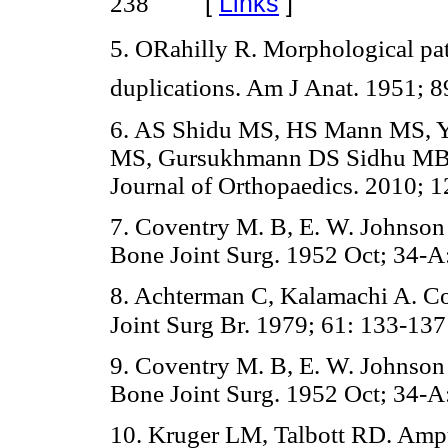
[
Links
]
238
5. ORahilly R. Morphological pat
duplications. Am J Anat. 1951; 
6. AS Shidu MS, HS Mann MS, Y
MS, Gursukhmann DS Sidhu MBBS
Journal of Orthopaedics. 2010; 1
7. Coventry M. B, E. W. Johnson J
Bone Joint Surg. 1952 Oct; 34-A
8. Achterman C, Kalamachi A. Con
Joint Surg Br. 1979; 61: 133-137
9. Coventry M. B, E. W. Johnson J
Bone Joint Surg. 1952 Oct; 34-A
10. Kruger LM, Talbott RD. Amput