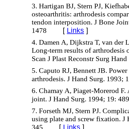
3. Hartigan BJ, Stern PJ, Kiefh
osteoarthritis: arthrodesis compa
tendon interposition. J Bone Join
[
Links
]
1478
4. Damen A, Dijkstra T, van der
Long-term results of arthrodesis 
Scan J Plast Reconstr Surg Hand
5. Caputo RJ, Bennett JB. Power s
arthrodesis. J Hand Surg. 1993; 
6. Chamay A, Piaget-Morerod F. A
joint. J Hand Surg. 1994; 19: 48
7. Forseth MJ, Stern PJ. Complica
using plate and screw fixation. J
[
Links
]
345