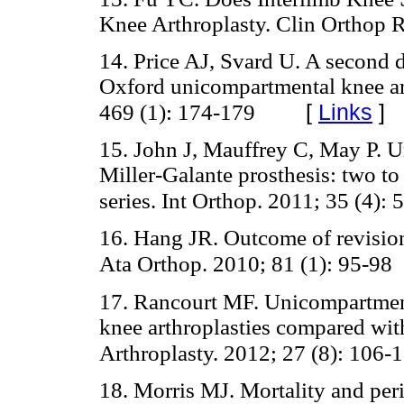
Knee Arthroplasty. Clin Ortho
14. Price AJ, Svard U. A second d
Oxford unicompartmental knee art
[
Links
]
469 (1): 174-179
15. John J, Mauffrey C, May P. 
Miller-Galante prosthesis: two to
series. Int Orthop. 2011; 35 (4):
16. Hang JR. Outcome of revisio
Ata Orthop. 2010; 81 (1): 95-98
17. Rancourt MF. Unicompartmenta
knee arthroplasties compared with
Arthroplasty. 2012; 27 (8): 106-
18. Morris MJ. Mortality and peri