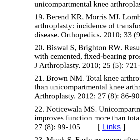
unicompartmental knee arthrop
19. Berend KR, Morris MJ, Lomb
arthroplasty: incidence of tran
disease. Orthopedics. 2010; 33 (9
20. Biswal S, Brighton RW. Resul
with cemented, fixed-bearing pro
J Arthroplasty. 2010; 25 (5): 721
21. Brown NM. Total knee arthrop
than unicompartmental knee arthro
Arthroplasty. 2012; 27 (8): 86-90
22. Noticewala MS. Unicompartme
improves function more than total
[
Links
]
27 (8): 99-105
23. Munk S. Early recovery after