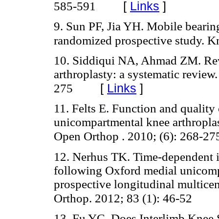
[
Links
]
585-591
9. Sun PF, Jia YH. Mobile beari
randomized prospective study. K
10. Siddiqui NA, Ahmad ZM. Revi
arthroplasty: a systematic review
[
Links
]
275
11. Felts E. Function and quality 
unicompartmental knee arthroplast
Open Orthop . 2010; (6): 268-27
12. Nerhus TK. Time-dependent 
following Oxford medial unicomp
prospective longitudinal multicen
Orthop. 2012; 83 (1): 46-52
13. Fu YC. Does Interlimb Knee