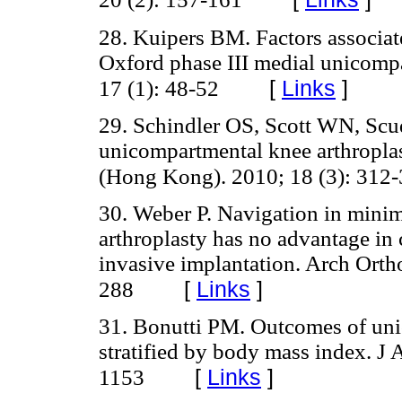
28. Kuipers BM. Factors associate
Oxford phase III medial unicomp
[
Links
]
17 (1): 48-52
29. Schindler OS, Scott WN, Scud
unicompartmental knee arthropla
(Hong Kong). 2010; 18 (3): 312
30. Weber P. Navigation in mini
arthroplasty has no advantage in
invasive implantation. Arch Orth
[
Links
]
288
31. Bonutti PM. Outcomes of uni
stratified by body mass index. J 
[
Links
]
1153