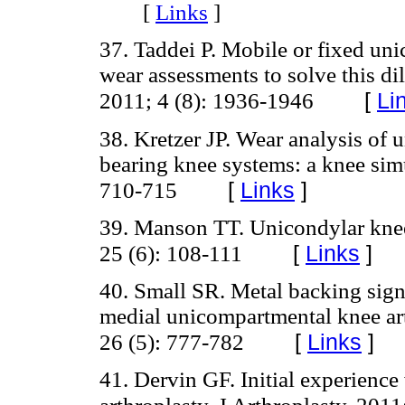
[
Links
]
37. Taddei P. Mobile or fixed un
wear assessments to solve this 
[
Li
2011; 4 (8): 1936-1946
38. Kretzer JP. Wear analysis of 
bearing knee systems: a knee simu
[
Links
]
710-715
39. Manson TT. Unicondylar knee 
[
Links
]
25 (6): 108-111
40. Small SR. Metal backing signif
medial unicompartmental knee art
[
Links
]
26 (5): 777-782
41. Dervin GF. Initial experienc