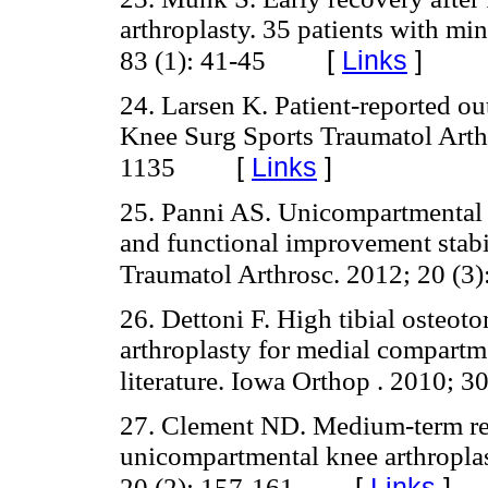
arthroplasty. 35 patients with mi
[
Links
]
83 (1): 41-45
24. Larsen K. Patient-reported out
Knee Surg Sports Traumatol Arthr
[
Links
]
1135
25. Panni AS. Unicompartmental k
and functional improvement stabi
Traumatol Arthrosc. 2012; 20 (3)
26. Dettoni F. High tibial osteo
arthroplasty for medial compartme
literature. Iowa Orthop . 2010; 3
27. Clement ND. Medium-term res
unicompartmental knee arthropla
[
Links
]
20 (2): 157-161