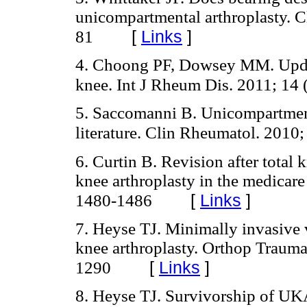
unicompartmental arthroplasty. C
[
Links
]
81
4. Choong PF, Dowsey MM. Update 
knee. Int J Rheum Dis. 2011; 14 
5. Saccomanni B. Unicompartment
literature. Clin Rheumatol. 2010;
6. Curtin B. Revision after total
knee arthroplasty in the medicare
[
Links
]
1480-1486
7. Heyse TJ. Minimally invasive
knee arthroplasty. Orthop Trauma
[
Links
]
1290
8. Heyse TJ. Survivorship of UKA