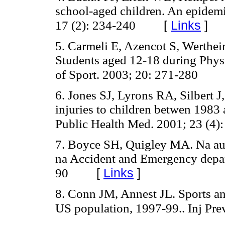
school-aged children. An epidem
[
Links
]
17 (2): 234-240
5. Carmeli E, Azencot S, Werthei
Students aged 12-18 during Physi
of Sport. 2003; 20: 271-280
6. Jones SJ, Lyrons RA, Silbert J
injuries to children betwen 1983 
Public Health Med. 2001; 23 (4)
7. Boyce SH, Quigley MA. Na audi
na Accident and Emergency depar
[
Links
]
90
8. Conn JM, Annest JL. Sports and
US population, 1997-99.. Inj Pre