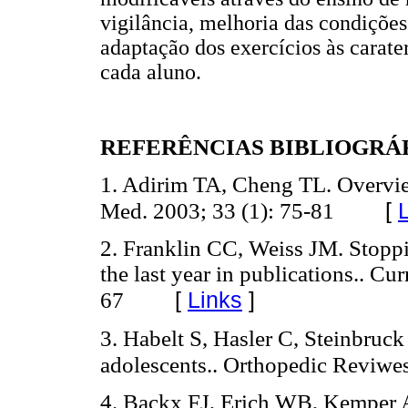
vigilância, melhoria das condições
adaptação dos exercícios às carater
cada aluno.
REFERÊNCIAS BIBLIOGRÁ
1. Adirim TA, Cheng TL. Overview
[
Med. 2003; 33 (1): 75-81
2. Franklin CC, Weiss JM. Stoppin
the last year in publications.. Cu
[
Links
]
67
3. Habelt S, Hasler C, Steinbruck
adolescents.. Orthopedic Reviwes
4. Backx FJ, Erich WB, Kemper A