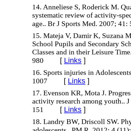
14. Anneliese S, Roderick M. Quan
systematic review of activity-spec
age.. Br J Sports Med. 2007; 41:
15. Mateja V, Damir K, Suzana M,
School Pupils and Secondary Sch
Classes and in their Leisure Time
[
Links
]
980
16. Sports injuries in Adolescen
[
Links
]
1007
17. Evenson KR, Mota J. Progress
activity research among youth.. J
[
Links
]
151
18. Landry BW, Driscoll SW. Phys
adolescents.. PM R. 2012; 4 (11)