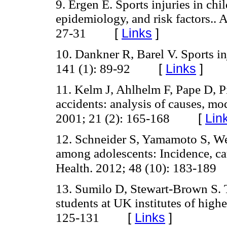
9. Ergen E. Sports injuries in chi
epidemiology, and risk factors.. 
[
Links
]
27-31
10. Dankner R, Barel V. Sports i
[
Links
]
141 (1): 89-92
11. Kelm J, Ahlhelm F, Pape D, P
accidents: analysis of causes, mo
[
Lin
2001; 21 (2): 165-168
12. Schneider S, Yamamoto S, W
among adolescents: Incidence, ca
Health. 2012; 48 (10): 183-189
13. Sumilo D, Stewart-Brown S. 
students at UK institutes of high
[
Links
]
125-131