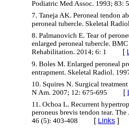
Podiatric Med Assoc. 1993; 83: 
7. Taneja AK. Peroneal tendon ab
peroneal tubercle. Skeletal Radi
8. Palmanovich E. Tear of perone
enlarged peroneal tubercle. BMC
[
Rehabilitation. 2014; 6: 1
9. Boles M. Enlarged peroneal p
entrapment. Skeletal Radiol. 199
10. Squires N. Surgical treatment
[
N Am. 2007; 12: 675-695
11. Ochoa L. Recurrent hypertrop
peroneus brevis tendon tear. The
[
Links
]
46 (5): 403-408