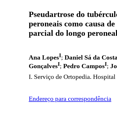
Pseudartrose do tubércul
peroneais como causa de
parcial do longo peronea
I
Ana Lopes
;
Daniel Sá da Cost
I
I
Gonçalves
;
Pedro Campos
;
Jo
I. Serviço de Ortopedia. Hospital
Endereço para correspondência