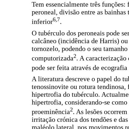
Tem essencialmente três funções: f
peroneal, divisão entre as bainhas 
6,7
inferior
.
O tubérculo dos peroneais pode ser
calcâneo (incidência de Harris) ou
tornozelo, podendo o seu tamanho 
2
computorizada
. A caracterização
pode ser feita através de ecografi
A literatura descreve o papel do tu
tenossinovite ou rotura tendinosa
hipertrofia do tubérculo. Actualmen
hipertrofia, considerando-se como 
2
proeminência
. As lesões ocorre
irritação crónica dos tendões e d
maléolo lateral, nos movimentos r