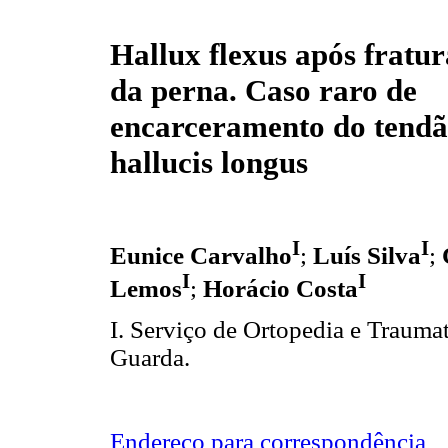
Hallux flexus após fratur
da perna. Caso raro de
encarceramento do tendã
hallucis longus
I
I
Eunice Carvalho
;
Luís Silva
;
I
I
Lemos
;
Horácio Costa
I. Serviço de Ortopedia e Trauma
Guarda.
Endereço para correspondência