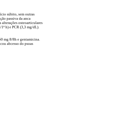
ício súbito, sem outras
ação passiva da anca
 alterações osteoarticulares
/1ª h) e PCR (3,3 mg/dL).
650 mg 8/8h e gentamicina.
icou abcesso do psoas