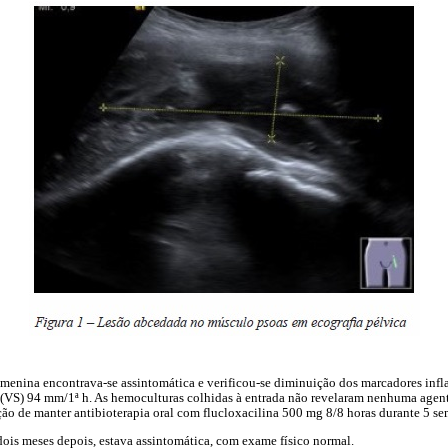
a menina encontrava-se assintomática e verificou-se diminuição dos marcadores inf
(VS) 94 mm/1ª h. As hemoculturas colhidas à entrada não revelaram nenhuma agent
ão de manter antibioterapia oral com flucloxacilina 500 mg 8/8 horas durante 5 se
ois meses depois, estava assintomática, com exame físico normal.