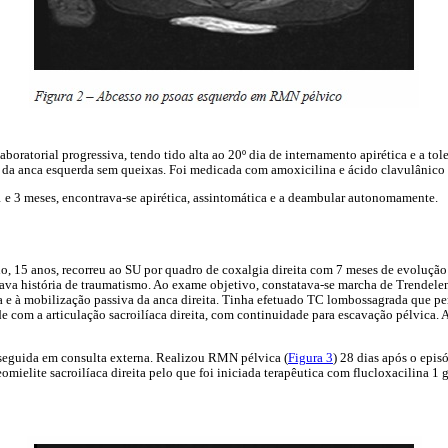
aboratorial progressiva, tendo tido alta ao 20º dia de internamento apirética e a to
a da anca esquerda sem queixas. Foi medicada com amoxicilina e ácido clavulânico 
1 e 3 meses, encontrava-se apirética, assintomática e a deambular autonomamente.
o, 15 anos, recorreu ao SU por quadro de coxalgia direita com 7 meses de evolução
ava história de traumatismo. Ao exame objetivo, constatava-se marcha de Trendele
ita e à mobilização passiva da anca direita. Tinha efetuado TC lombossagrada que pe
de com a articulação sacroilíaca direita, com continuidade para escavação pélvica. 
 seguida em consulta externa. Realizou RMN pélvica (
Figura 3
) 28 dias após o epis
ielite sacroilíaca direita pelo que foi iniciada terapêutica com flucloxacilina 1 g