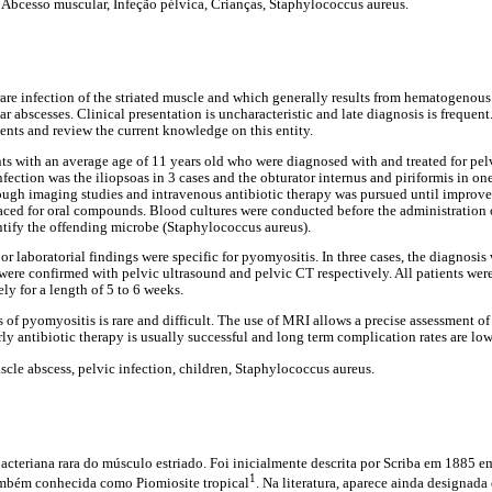
, Abcesso muscular, Infeção pélvica, Crianças, Staphylococcus aureus.
 rare infection of the striated muscle and which generally results from hematogenous
r abscesses. Clinical presentation is uncharacteristic and late diagnosis is frequent
ents and review the current knowledge on this entity.
nts with an average age of 11 years old who were diagnosed with and treated for pe
fection was the iliopsoas in 3 cases and the obturator internus and piriformis in one 
ough imaging studies and intravenous antibiotic therapy was pursued until improv
laced for oral compounds. Blood cultures were conducted before the administration o
ntify the offending microbe (Staphylococcus aureus).
 or laboratorial findings were specific for pyomyositis. In three cases, the diagnosi
ere confirmed with pelvic ultrasound and pelvic CT respectively. All patients were
ely for a length of 5 to 6 weeks.
s of pyomyositis is rare and difficult. The use of MRI allows a precise assessment of 
rly antibiotic therapy is usually successful and long term complication rates are low
scle abscess, pelvic infection, children, Staphylococcus aureus.
acteriana rara do músculo estriado. Foi inicialmente descrita por Scriba em 1885 
1
também conhecida como Piomiosite tropical
. Na literatura, aparece ainda designad