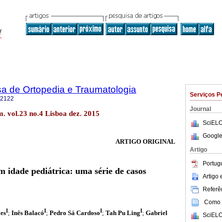
a de Ortopedia e Traumatologia
Serviços P
-2122
Journal
. vol.23 no.4 Lisboa dez. 2015
SciELO
Google
ARTIGO ORIGINAL
Artigo
Portug
m idade pediátrica: uma série de casos
Artigo
Referên
Como c
I
I
I
I
ves
;
Inês Balacó
;
Pedro Sá Cardoso
;
Tah Pu Ling
;
Gabriel
SciELO