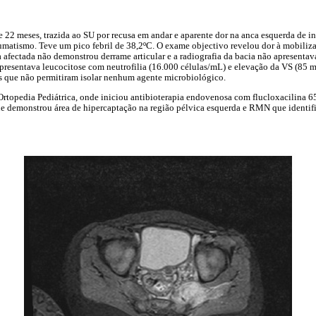
 22 meses, trazida ao SU por recusa em andar e aparente dor na anca esquerda de in
aumatismo. Teve um pico febril de 38,2ºC. O exame objectivo revelou dor à mobiliz
 afectada não demonstrou derrame articular e a radiografia da bacia não apresentava
apresentava leucocitose com neutrofilia (16.000 células/mL) e elevação da VS (85 m
 que não permitiram isolar nenhum agente microbiológico.
Ortopedia Pediátrica, onde iniciou antibioterapia endovenosa com flucloxacilina 
que demonstrou área de hipercaptação na região pélvica esquerda e RMN que identif