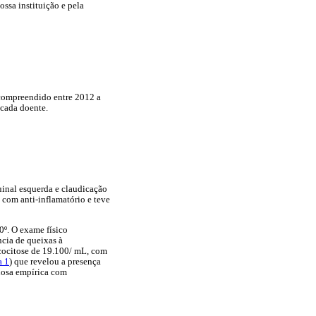
ssa instituição e pela
o compreendido entre 2012 a
 cada doente.
uinal esquerda e claudicação
 com anti-inflamatório e teve
0º. O exame físico
ncia de queixas à
ucocitose de 19.100/ mL, com
a 1
) que revelou a presença
enosa empírica com