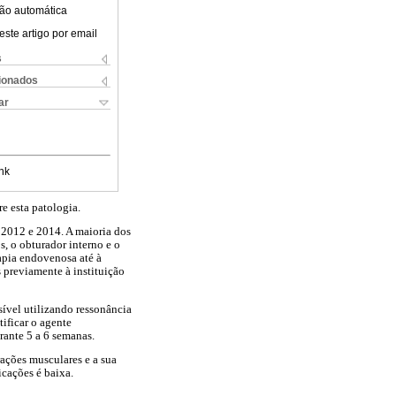
ão automática
este artigo por email
s
cionados
ar
nk
e esta patologia.
 2012 e 2014. A maioria dos
, o obturador interno e o
apia endovenosa até à
 previamente à instituição
sível utilizando ressonância
ificar o agente
rante 5 a 6 semanas.
rações musculares e a sua
icações é baixa.