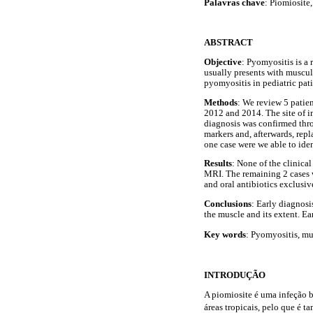
Palavras chave
: Piomiosite
ABSTRACT
Objective
: Pyomyositis is a
usually presents with muscula
pyomyositis in pediatric pati
Methods
: We review 5 patie
2012 and 2014. The site of in
diagnosis was confirmed thr
markers and, afterwards, rep
one case were we able to ide
Results
: None of the clinical
MRI. The remaining 2 cases w
and oral antibiotics exclusiv
Conclusions
: Early diagnosi
the muscle and its extent. Ea
Key words
: Pyomyositis, mu
INTRODUÇÃO
A piomiosite é uma infeção b
áreas tropicais, pelo que é 