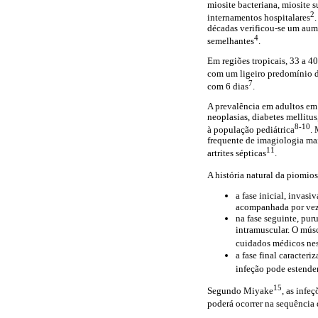
miosite bacteriana, miosite 
2
internamentos hospitalares
décadas verificou-se um aume
4
semelhantes
.
Em regiões tropicais, 33 a 4
com um ligeiro predomínio d
7
com 6 dias
.
A prevalência em adultos em 
neoplasias, diabetes mellitu
8-10
à população pediátrica
.
frequente de imagiologia mai
11
artrites sépticas
.
A história natural da piomiosi
a fase inicial, invasi
acompanhada por veze
na fase seguinte, pur
intramuscular. O músc
cuidados médicos nes
a fase final caracter
infeção pode estender
15
Segundo Miyake
, as infe
poderá ocorrer na sequência 