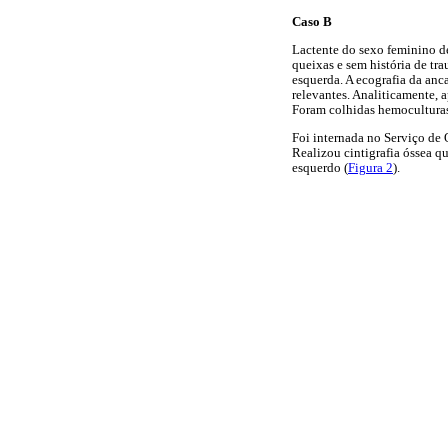
Caso B
Lactente do sexo feminino de
queixas e sem história de tr
esquerda. A ecografia da anca
relevantes. Analiticamente, 
Foram colhidas hemoculturas
Foi internada no Serviço de 
Realizou cintigrafia óssea 
esquerdo (
Figura 2
).