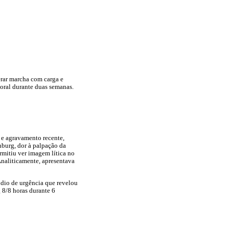
lerar marcha com carga e
oral durante duas semanas.
 e agravamento recente,
nburg, dor à palpação da
rmitiu ver imagem lítica no
Analiticamente, apresentava
ódio de urgência que revelou
 8/8 horas durante 6