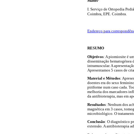
Matos
I. Serviço de Ortopedia Pediá
Coimbra, EPE. Coimbra.
Endereço para correspondên
RESUMO
Objetivos
: A piomiosite é u
disseminação hematogénea d
intramuscular. A apresentação
Apresentamos 5 casos de cria
Material e Métodos
: Aprese
doentes era do sexo feminino
piriforme num caso cada. To
melhoria dos marcadores infl
da antibioterapia, mas em ap
Resultados
: Nenhum dos acha
magnética em 3 casos, tomogr
microbiológico. O tratamento
Conclusão
: O diagnóstico pr
extensão. A antibioterapia a