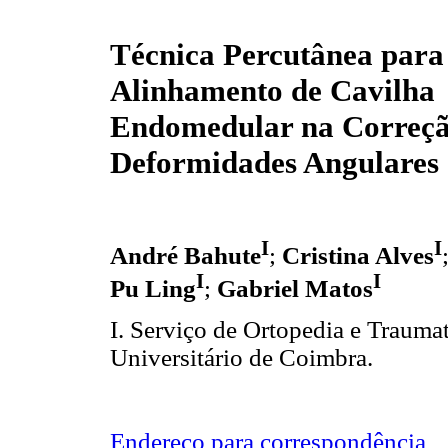
Técnica Percutânea para
Alinhamento de Cavilha
Endomedular na Correçã
Deformidades Angulares
I
I
André Bahute
;
Cristina Alves
I
I
Pu Ling
;
Gabriel Matos
I. Serviço de Ortopedia e Trauma
Universitário de Coimbra.
Endereço para correspondência