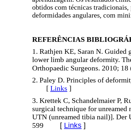
obtidos com técnicas tradicionais,
deformidades angulares, com minim
REFERÊNCIAS BIBLIOGRÁ
1. Rathjen KE, Saran N. Guided gr
lower limb angular deformity. T
Orthopaedic Surgeons. 2010; 18 
2. Paley D. Principles of deformi
[
Links
]
3. Krettek C, Schandelmaier P, Ru
surgical technique for unreamed na
UTN (unreamed tibia nail)]. Der 
[
Links
]
599