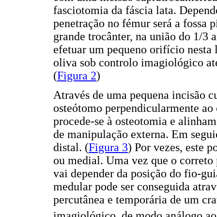
fasciotomia da fáscia lata. Depend
penetração no fémur será a fossa 
grande trocânter, na união do 1/3 
efetuar um pequeno orifício nesta
oliva sob controlo imagiológico a
(
Figura 2
)
Através de uma pequena incisão cut
osteótomo perpendicularmente ao 
procede-se à osteotomia e alinhame
de manipulação externa. Em seguid
distal. (
Figura 3
) Por vezes, este p
ou medial. Uma vez que o correto 
vai depender da posição do fio-gui
medular pode ser conseguida atravé
percutânea e temporária de um cr
imagiológico, de modo análogo ao 