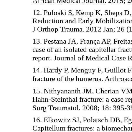
African Medical Journal. 2015; 2
12. Puloski S, Kemp K, Sheps D,
Reduction and Early Mobilization
J Orthop Trauma. 2012 Jan; 26 (1
13. Pestana JA, França AP, Freit
case of an isolated capitellar frac
report. Journal of Medical Case R
14. Hardy P, Menguy F, Guillot F
fracture of the humerus. Arthros
15. Nithyananth JM, Cherian VM,
Hahn-Steinthal fracture: a case re
Surg Traumatol. 2008; 18: 395-3
16. Elkowitz SJ, Polatsch DB, 
Capitellum fractures: a biomechan