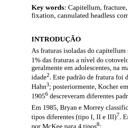
Key words
: Capitellum, fracture
fixation, cannulated headless co
INTRODUÇÃO
As fraturas isoladas do capitellum
1% das fraturas a nível do cotovel
geralmente em adolescentes, na ma
2
idade
. Este padrão de fratura foi
3
Hahn
; posteriormente, Kocher e
6
1905
descreveram diferentes padrõ
Em 1985, Bryan e Morrey classific
7
tipos diferentes (tipo I, II e III)
. E
8
por McKee para 4 tipos
: