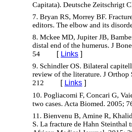
Capitata). Deutsche Zeitschrigt 
7. Bryan RS, Morrey BF. Fracture
editors. The elbow and its disord
8. Mckee MD, Jupiter JB, Bamberg
distal end of the humerus. J Bon
[
Links
]
54
9. Schindler OS. Bilateral capitel
review of the literature. J Orthop
[
Links
]
212
10. Pogliacomi F, Concari G, Vaie
two cases. Acta Biomed. 2005; 7
11. Bienvenu B, Amine R, Khal
S. La fracture de Hahn Steinthal t