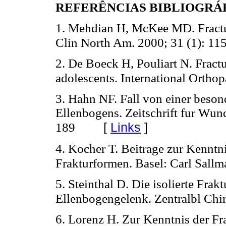
REFERÊNCIAS BIBLIOGRÁ
1. Mehdian H, McKee MD. Fractur
Clin North Am. 2000; 31 (1): 11
2. De Boeck H, Pouliart N. Fractu
adolescents. International Ortho
3. Hahn NF. Fall von einer besond
Ellenbogens. Zeitschrift fur Wun
[
Links
]
189
4. Kocher T. Beitrage zur Kenntni
Frakturformen. Basel: Carl Sall
5. Steinthal D. Die isolierte Frak
Ellenbogengelenk. Zentralbl Chir
6. Lorenz H. Zur Kenntnis der F