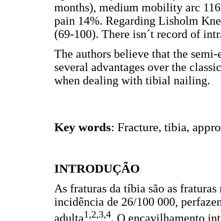
months), medium mobility arc 116º
pain 14%. Regarding Lisholm Knee
(69-100). There isn´t record of int
The authors believe that the semi-e
several advantages over the classic
when dealing with tibial nailing.
Key words
: Fracture, tibia, app
INTRODUÇÃO
As fraturas da tíbia são as fratur
incidência de 26/100 000, perfazen
1,2,3,4
adulta
. O encavilhamento in