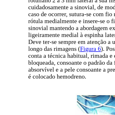
rotuliano 2 a 3 mm lateral à sua in
cuidadosamente a sinovial, de mod
caso de ocorrer, sutura-se com fio 
rótula medialmente e insere-se o fi
sinovial mantendo a abordagem ext
ligeiramente medial à espinha later
Deve ter-se sempre em atenção a ut
longo das rimagens (
Figura 6
). Po
conta a técnica habitual, rimada e
bloqueada, consoante o padrão da f
absorvível e a pele consoante a pr
é colocado hemodreno.