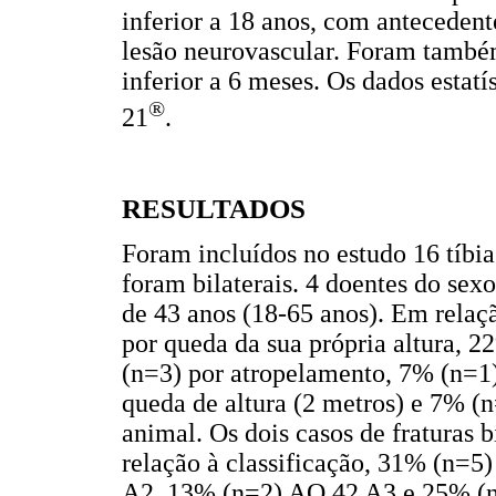
inferior a 18 anos, com antecedent
lesão neurovascular. Foram també
inferior a 6 meses. Os dados estat
®
21
.
RESULTADOS
Foram incluídos no estudo 16 tíbia
foram bilaterais. 4 doentes do se
de 43 anos (18-65 anos). Em rela
por queda da sua própria altura, 
(n=3) por atropelamento, 7% (n=1)
queda de altura (2 metros) e 7% (
animal. Os dois casos de fraturas 
relação à classificação, 31% (n=5
A2, 13% (n=2) AO 42 A3 e 25% (n