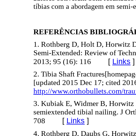
tíbias com a abordagem em semi-ex
REFERÊNCIAS BIBLIOGRÁ
1. Rothberg D, Holt D, Horwitz D
Semi-Extended: Review of Techni
[
Links
]
2013; 95 (16): 116
2. Tibia Shaft Fractures[homepage
[updated 2015 Dec 17; cited 2016
http://www.orthobullets.com/trau
3. Kubiak E, Widmer B, Horwitz D
semiextended tibial nailing. J O
[
Links
]
708
4. Rothberg D, Daubs G, Horwitz