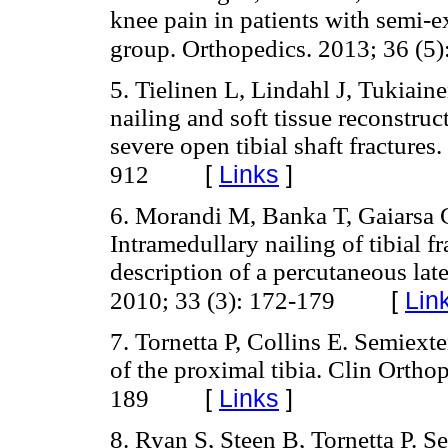
knee pain in patients with semi-e
group. Orthopedics. 2013; 36 (5)
5. Tielinen L, Lindahl J, Tukiai
nailing and soft tissue reconstruc
severe open tibial shaft fractures.
[
Links
]
912
6. Morandi M, Banka T, Gaiarsa G,
Intramedullary nailing of tibial f
description of a percutaneous lat
[
Lin
2010; 33 (3): 172-179
7. Tornetta P, Collins E. Semiext
of the proximal tibia. Clin Ortho
[
Links
]
189
8. Ryan S, Steen B, Tornetta P. 