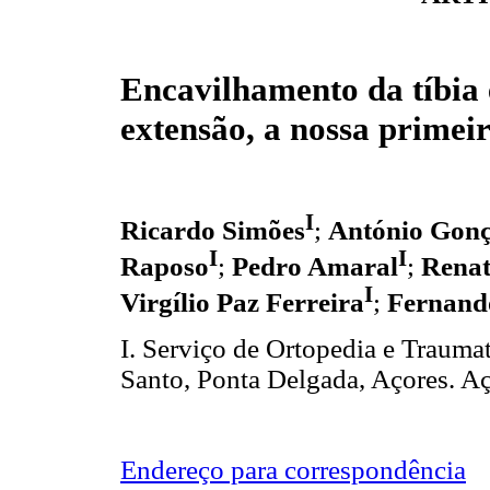
Encavilhamento da tíbia
extensão, a nossa primei
I
Ricardo Simões
;
António Gonç
I
I
Raposo
;
Pedro Amaral
;
Renat
I
Virgílio Paz Ferreira
;
Fernand
I. Serviço de Ortopedia e Trauma
Santo, Ponta Delgada, Açores. Aç
Endereço para correspondência