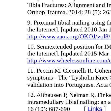
Tibia Fractures: Alignment and I
Orthop Trauma. 2014; 28 (5): 26
9. Proximal tibial nailing using
the Internet]. [updated 2010 Jan 
http://www.aaos.org/OKOJ/vol8
10. Semiextended position for I
the Internet]. [updated 2015 Mar 
http://www.wheelessonline.com/
11. Peccin M, Ciconelli R, Cohen
symptoms - The “Lysholm Knee Sc
validation into Portuguese. Acta 
12. Althausen P, Neiman R, Finke
intramedullary tibial nailing: an
[
Links
]
16 (10): 687-690