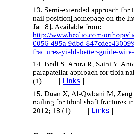
13. Semi-extended approach for ti
nail position[homepage on the In
Jan 8]. Available from:
http://www.healio.com/orthoped
0056-495a-9dbd-847cdee43009%7
fractures-yieldsbetter-guide-wire
14. Bedi S, Arora R, Saini Y. Ant
parapatellar approach for tibia na
[
Links
]
(1)
15. Duan X, Al-Qwbani M, Zeng 
nailing for tibial shaft fractures
[
Links
]
2012; 18 (1)