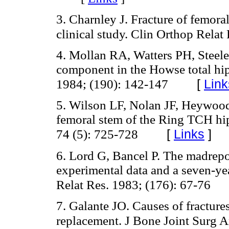
3. Charnley J. Fracture of femoral
clinical study. Clin Orthop Relat
4. Mollan RA, Watters PH, Steele
component in the Howse total hip
[
Link
1984; (190): 142-147
5. Wilson LF, Nolan JF, Heywoo
femoral stem of the Ring TCH hip
[
Links
]
74 (5): 725-728
6. Lord G, Bancel P. The madrepo
experimental data and a seven-yea
Relat Res. 1983; (176): 67-76
7. Galante JO. Causes of fracture
replacement. J Bone Joint Surg 