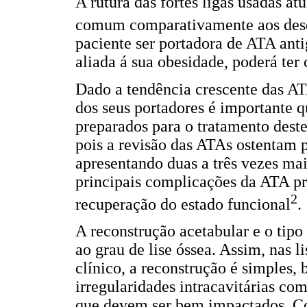
A rutura das fortes ligas usadas a
comum comparativamente aos dese
paciente ser portadora de ATA anti
aliada á sua obesidade, poderá ter
Dado a tendência crescente das AT
dos seus portadores é importante q
preparados para o tratamento dest
pois a revisão das ATAs ostentam
apresentando duas a três vezes mai
principais complicações da ATA p
2
recuperação do estado funcional
.
A reconstrução acetabular e o tipo
ao grau de lise óssea. Assim, nas l
clínico, a reconstrução é simples,
irregularidades intracavitárias co
que devem ser bem impactados. Co