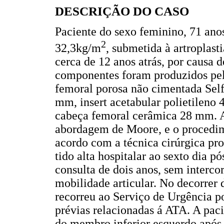
DESCRIÇÃO DO CASO
Paciente do sexo feminino, 71 ano
2
32,3kg/m
, submetida à artroplast
cerca de 12 anos atrás, por causa 
componentes foram produzidos pel
femoral porosa não cimentada Sel
mm, insert acetabular polietilen
cabeça femoral cerâmica 28 mm. A 
abordagem de Moore, e o procedim
acordo com a técnica cirúrgica pro
tido alta hospitalar ao sexto dia
consulta de dois anos, sem interco
mobilidade articular. No decorrer
recorreu ao Serviço de Urgência p
prévias relacionadas á ATA. A paci
do membro inferior esquerdo após 