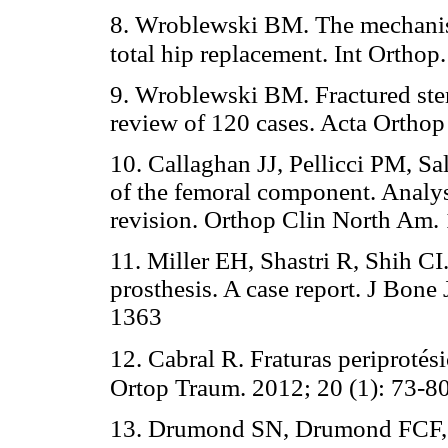
8. Wroblewski BM. The mechanism 
total hip replacement. Int Orthop
9. Wroblewski BM. Fractured stem 
review of 120 cases. Acta Orthop
10. Callaghan JJ, Pellicci PM, S
of the femoral component. Analys
revision. Orthop Clin North Am. 
11. Miller EH, Shastri R, Shih CI.
prosthesis. A case report. J Bone
1363
12. Cabral R. Fraturas periprotés
Ortop Traum. 2012; 20 (1): 73-8
13. Drumond SN, Drumond FCF,