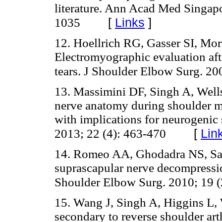
literature. Ann Acad Med Singapo
[
Links
]
1035
12. Hoellrich RG, Gasser SI, Mo
Electromyographic evaluation afte
tears. J Shoulder Elbow Surg. 20
13. Massimini DF, Singh A, Wells
nerve anatomy during shoulder mo
with implications for neurogenic
[
Lin
2013; 22 (4): 463-470
14. Romeo AA, Ghodadra NS, Sal
suprascapular nerve decompressio
Shoulder Elbow Surg. 2010; 19 (
15. Wang J, Singh A, Higgins L,
secondary to reverse shoulder art