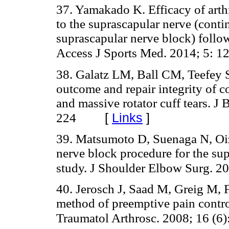
37. Yamakado K. Efficacy of arthr
to the suprascapular nerve (conti
suprascapular nerve block) follow
Access J Sports Med. 2014; 5: 1
38. Galatz LM, Ball CM, Teefey
outcome and repair integrity of c
and massive rotator cuff tears. J
[
Links
]
224
39. Matsumoto D, Suenaga N, Oi
nerve block procedure for the su
study. J Shoulder Elbow Surg. 20
40. Jerosch J, Saad M, Greig M, F
method of preemptive pain contro
Traumatol Arthrosc. 2008; 16 (6)