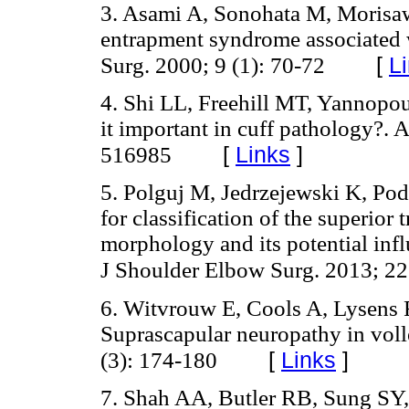
3. Asami A, Sonohata M, Morisaw
entrapment syndrome associated w
[
L
Surg. 2000; 9 (1): 70-72
4. Shi LL, Freehill MT, Yannopou
it important in cuff pathology?.
[
Links
]
516985
5. Polguj M, Jedrzejewski K, Po
for classification of the superior
morphology and its potential inf
J Shoulder Elbow Surg. 2013; 22
6. Witvrouw E, Cools A, Lysens R
Suprascapular neuropathy in voll
[
Links
]
(3): 174-180
7. Shah AA, Butler RB, Sung SY,