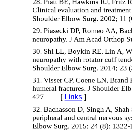
28. Piatt BE, Hawkins RJ, Fritz
Clinical evaluation and treatment
Shoulder Elbow Surg. 2002; 11 (
29. Piasecki DP, Romeo AA, Bach
neuropathy. J Am Acad Orthop Su
30. Shi LL, Boykin RE, Lin A, Wa
neuropathy with rotator cuff tend
Shoulder Elbow Surg. 2014; 23 (
31. Visser CP, Coene LN, Brand 
humeral fractures. J Shoulder El
[
Links
]
427
32. Bachasson D, Singh A, Shah 
peripheral and central nervous sy
Elbow Surg. 2015; 24 (8): 1322