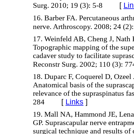
[
Li
Surg. 2010; 19 (3): 5-8
16. Barber FA. Percutaneous arthr
nerve. Arthroscopy. 2008; 24 (2)
17. Weinfeld AB, Cheng J, Nath 
Topographic mapping of the super
cadaver study to facilitate supra
Reconstr Surg. 2002; 110 (3): 7
18. Duparc F, Coquerel D, Ozeel
Anatomical basis of the suprascap
relevance of the supraspinatus fa
[
Links
]
284
19. Mall NA, Hammond JE, Lenar
GP. Suprascapular nerve entrapme
surgical technique and results o