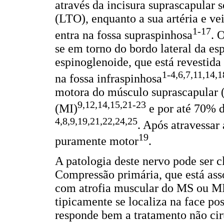
através da incisura suprascapular 
(LTO), enquanto a sua artéria e ve
1-17
entra na fossa supraspinhosa
. 
se em torno do bordo lateral da es
espinoglenoide, que está revestida
1-4,6,7,11,14,
na fossa infraspinhosa
motora do músculo suprascapular 
9,12,14,15,21-23
(MI)
e por até 70% d
4,8,9,19,21,22,24,25
. Após atravessar
19
puramente motor
.
A patologia deste nervo pode ser c
Compressão primária, que está ass
com atrofia muscular do MS ou MI
tipicamente se localiza na face po
responde bem a tratamento não cir