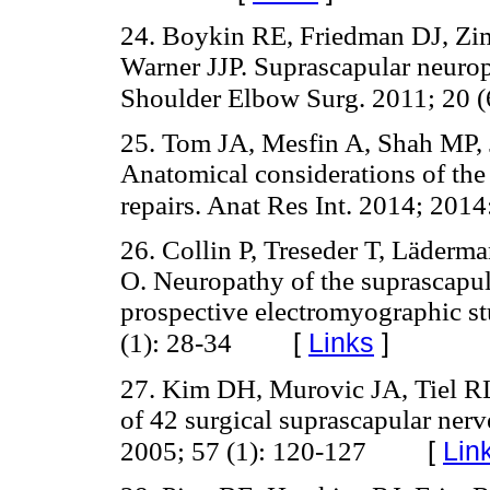
24. Boykin RE, Friedman DJ, Zi
Warner JJP. Suprascapular neuropa
Shoulder Elbow Surg. 2011; 20 (
25. Tom JA, Mesfin A, Shah MP, 
Anatomical considerations of the 
repairs. Anat Res Int. 2014; 201
26. Collin P, Treseder T, Läderm
O. Neuropathy of the suprascapula
prospective electromyographic s
[
Links
]
(1): 28-34
27. Kim DH, Murovic JA, Tiel 
of 42 surgical suprascapular nerv
[
Lin
2005; 57 (1): 120-127