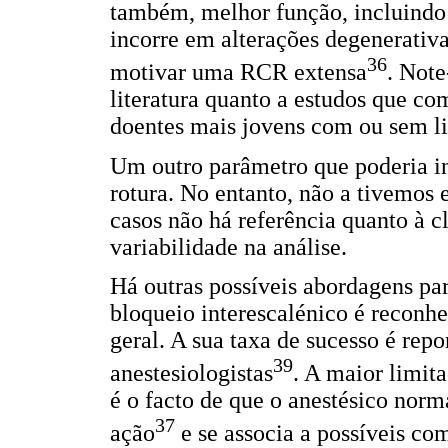
também, melhor função, incluindo
incorre em alterações degenerativ
36
motivar uma RCR extensa
. Note
literatura quanto a estudos que c
doentes mais jovens com ou sem l
Um outro parâmetro que poderia inf
rotura. No entanto, não a tivemos
casos não há referência quanto à c
variabilidade na análise.
Há outras possíveis abordagens par
bloqueio interescalénico é reconh
geral. A sua taxa de sucesso é re
39
anestesiologistas
. A maior limit
é o facto de que o anestésico nor
37
ação
e se associa a possíveis com