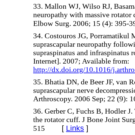
33. Mallon WJ, Wilso RJ, Basama
neuropathy with massive rotator c
Elbow Surg. 2006; 15 (4): 395-3
34. Costouros JG, Porramatikul M
suprascapular neuropathy followi
supraspinatus and infraspinatus r
Internet]. 2007; Available from:
http://dx.doi.org/10.1016/j.arth
35. Bhatia DN, de Beer JF, van 
suprascapular nerve decompressio
Arthroscopy. 2006 Sep; 22 (9): 
36. Gerber C, Fuchs B, Hodler J. T
the rotator cuff. J Bone Joint Su
[
Links
]
515