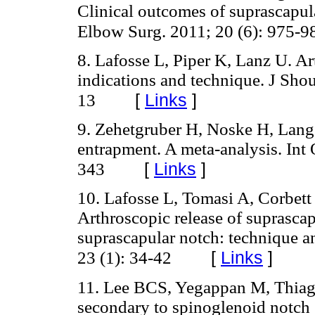
Clinical outcomes of suprascapul
Elbow Surg. 2011; 20 (6): 975-9
8. Lafosse L, Piper K, Lanz U. Ar
indications and technique. J Sho
[
Links
]
13
9. Zehetgruber H, Noske H, Lang
entrapment. A meta-analysis. Int 
[
Links
]
343
10. Lafosse L, Tomasi A, Corbett
Arthroscopic release of suprascap
suprascapular notch: technique a
[
Links
]
23 (1): 34-42
11. Lee BCS, Yegappan M, Thiaga
secondary to spinoglenoid notch 