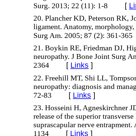
[
L
Surg. 2013; 22 (11): 1-8
20. Plancher KD, Peterson RK, J
ligament. Anatomy, morphology, a
Surg Am. 2005; 87 (2): 361-365
21. Boykin RE, Friedman DJ, Hig
neuropathy. J Bone Joint Surg A
[
Links
]
2364
22. Freehill MT, Shi LL, Tompso
neuropathy: diagnosis and manag
[
Links
]
72-83
23. Hosseini H, Agneskirchner J
release of the superior transvers
suprascapular nerve entrapment. 
[
Links
]
1134