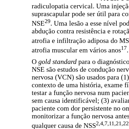
radiculopatia cervical. Uma injeçã
suprascapular pode ser útil para c
29
NSE
. Uma lesão a esse nível p
abdução contra resistência e rota
atrofia e infiltração adiposa do M
17
atrofia muscular em vários anos
.
O
gold standard
para o diagnóstico
NSE são estudos de condução ner
nervosa (VCN) são usados para (1)
contexto de uma história, exame fí
testar a função nervosa num pacie
sem causa identificável; (3) avali
paciente com dor persistente no om
monitorizar a função nervosa antes
2,4,7,11,21,2
qualquer causa de NSS