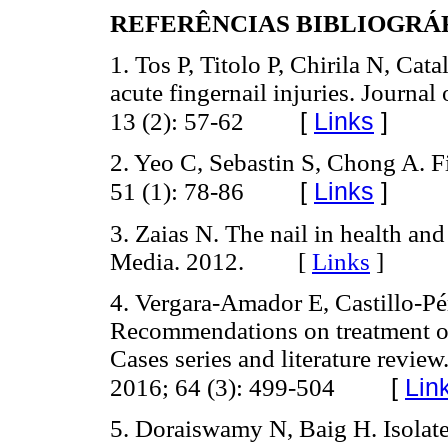
REFERÊNCIAS BIBLIOGRÁ
1. Tos P, Titolo P, Chirila N, Cata
acute fingernail injuries. Journa
[
Links
]
13 (2): 57-62
2. Yeo C, Sebastin S, Chong A. F
[
Links
]
51 (1): 78-86
3. Zaias N. The nail in health an
Media. 2012. [
Links
]
4. Vergara-Amador E, Castillo-Pé
Recommendations on treatment of n
Cases series and literature review
[
Lin
2016; 64 (3): 499-504
5. Doraiswamy N, Baig H. Isolated