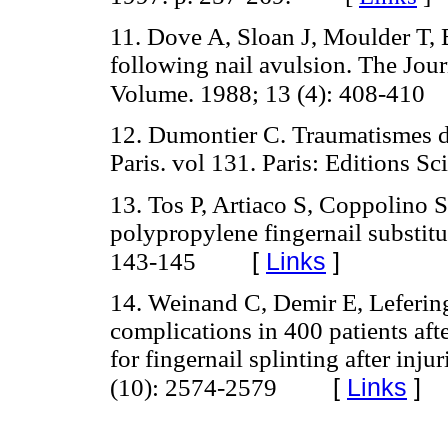
11. Dove A, Sloan J, Moulder T, 
following nail avulsion. The Jou
Volume. 1988; 13 (4): 408-410
12. Dumontier C. Traumatismes de 
Paris. vol 131. Paris: Editions Sc
13. Tos P, Artiaco S, Coppolino S,
polypropylene fingernail substitu
[
Links
]
143-145
14. Weinand C, Demir E, Leferin
complications in 400 patients afte
for fingernail splinting after inj
[
Links
]
(10): 2574-2579