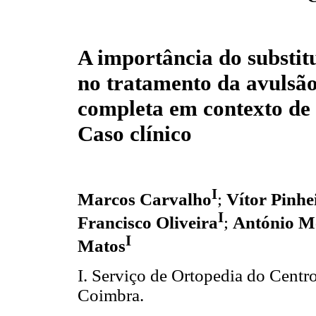
A importância do substitu
no tratamento da avulsã
completa em contexto de 
Caso clínico
I
Marcos Carvalho
;
Vítor Pinhe
I
Francisco Oliveira
;
António M
I
Matos
I. Serviço de Ortopedia do Centr
Coimbra.