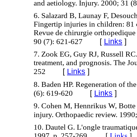
and aetiology. Injury. 2000; 31 (
6. Salazard B, Launay F, Desouc
Fingertip injuries in children: 81
Revue de chirurgie orthopedique e
[
Links
]
90 (7): 621-627
7. Zook EG, Guy RJ, Russell RC. A
treatment, and prognosis. The Jou
[
Links
]
252
8. Baden HP. Regeneration of the
[
Links
]
(6): 619-620
9. Cohen M, Hennrikus W, Botte M
injury. Orthopaedic review. 1990
10. Dautel G. L'ongle traumatiqu
1997. p. 257-269. [
Links
]