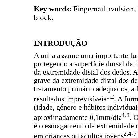
Key words
: Fingernail avulsion, 
block.
INTRODUÇÃO
A unha assume uma importante funç
protegendo a superfície dorsal da 
da extremidade distal dos dedos. 
grave da extremidade distal dos de
tratamento primário adequados, a f
1,2
resultados imprevisíveis
. A for
(idade, género e hábitos individua
1,3
aproximadamente 0,1mm/dia
. 
é o esmagamento da extremidade di
2,4-7
em crianças ou adultos jovens