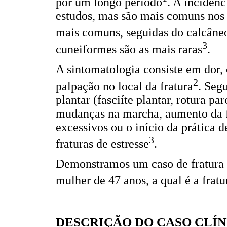
por um longo período
. A incidênc
estudos, mas são mais comuns nos 
mais comuns, seguidas do calcâne
3
cuneiformes são as mais raras
.
A sintomatologia consiste em dor,
2
palpação no local da fratura
. Seg
plantar (fasciíte plantar, rotura p
mudanças na marcha, aumento da f
excessivos ou o início da prática d
3
fraturas de estresse
.
Demonstramos um caso de fratura p
mulher de 47 anos, a qual é a fratu
DESCRIÇÃO DO CASO CLÍN