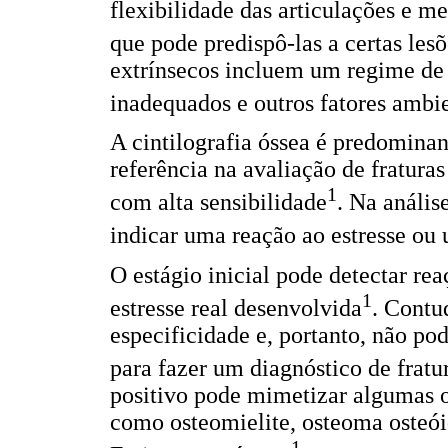
flexibilidade das articulações e 
que pode predispô-las a certas les
extrínsecos incluem um regime de 
inadequados e outros fatores ambi
A cintilografia óssea é predomin
referência na avaliação de fratura
1
com alta sensibilidade
. Na anális
indicar uma reação ao estresse ou u
O estágio inicial pode detectar rea
1
estresse real desenvolvida
. Contu
especificidade e, portanto, não p
para fazer um diagnóstico de fratur
positivo pode mimetizar algumas o
como osteomielite, osteoma osteó
1