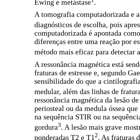
Ewing e metástase
.
A tomografia computadorizada e a
diagnósticos de escolha, pois apr
computadorizada é apontada como 
diferenças entre uma reação por es
método mais eficaz para detectar a
A ressonância magnética está send
fraturas de estresse e, segundo G
sensibilidade do que a cintilograf
medular, além das linhas de fratur
ressonância magnética da lesão d
periosteal ou da medula óssea que 
na sequência STIR ou na sequênci
3
gordura
. A lesão mais grave mos
2
ponderadas T2 e T1
. As fraturas 