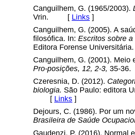
Canguilhem, G. (1965/2003).
Vrin. [
Links
]
Canguilhem, G. (2005). A saúd
filosófica. In:
Escritos sobre a
Editora Forense Universitá
Canguilhem, G. (2001). Meio
Pro-posições, 12, 2-3,
35-3
Czeresnia, D. (2012).
Categor
biologia.
São Paulo: editora Un
[
Links
]
Dejours, C. (1986). Por um n
Brasileira de Saúde Ocupacio
Gaudenzi, P. (2016). Normal e