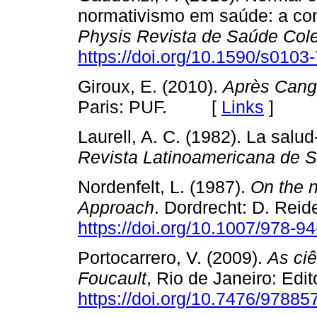
normativismo em saúde: a cont
Physis Revista de Saúde Cole
https://doi.org/10.1590/s01
Giroux, E. (2010).
Après Cangu
Paris: PUF. [
Links
]
Laurell, A. C. (1982). La sal
Revista Latinoamericana de S
Nordenfelt, L. (1987).
On the n
Approach
. Dordrecht: D. Rei
https://doi.org/10.1007/978-9
Portocarrero, V. (2009).
As ci
Foucault
, Rio de Janeiro: Ed
https://doi.org/10.7476/9788