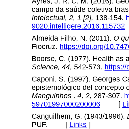
Ayres, J. R. C. M. (2016). G
campo da saúde coletiva brasi
Intelectual, 2, 1 [2],
138-154.
9020.intelligere.2016.115732
Almeida Filho, N. (2011).
O qu
Fiocruz.
https://doi.org/10.7
Boorse, C. (1977). Health as a
Science, 44,
542-573.
https:/
Caponi, S. (1997). Georges Ca
epistemológico del concepto 
Manguinhos
, 4, 2,
287-307.
h
59701997000200006
[
L
Canguilhem, G. (1943/1996).
PUF. [
Links
]