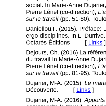
social. In Marie-Anne Dujarie
Pierre Lénel (co-direction),
L’a
sur le travail
(pp. 51-80). To
Daniellou,F. (2015). Préface: 
ergo-disciplines. In L. Durrive
Octarès Éditions [
Links
]
Dejours, Ch. (2016) La référe
du travail In Marie-Anne Dujar
Pierre Lénel (co-direction),
L’a
sur le travail
(pp. 81-95). Toul
Dujarier, M-A. (2015).
Le man
Découverte. [
Links
]
Dujarier, M-A. (2016).
Apports 