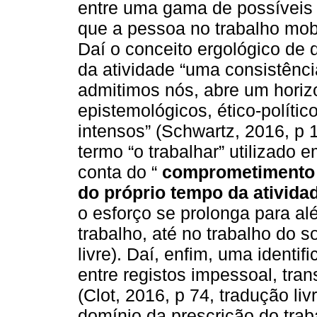
entre uma gama de possíveis 
que a pessoa no trabalho mobi
Daí o conceito ergológico de 
da atividade “uma consistênc
admitimos nós, abre um horizo
epistemológicos, ético-polític
intensos” (Schwartz, 2016, p 1
termo “o trabalhar” utilizado 
conta do “
comprometimento d
do próprio tempo da ativid
o esforço se prolonga para a
trabalho, até no trabalho do s
livre). Daí, enfim, uma identi
entre registos impessoal, tra
(Clot, 2016, p 74, tradução li
domínio da prescrição do trab