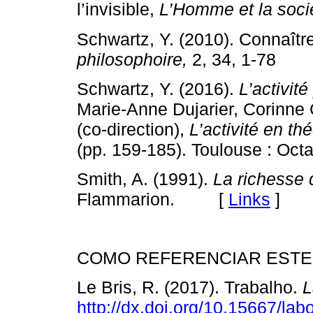
l’invisible,
L’Homme et la soci
Schwartz, Y. (2010). Connaître 
philosophoire,
2, 34, 1-78
Schwartz, Y. (2016).
L’activité
Marie-Anne Dujarier, Corinne 
(co-direction),
L’activité en th
(pp. 159-185). Toulouse : 
Smith, A. (1991).
La richesse 
Flammarion. [
Links
]
COMO REFERENCIAR ESTE
Le Bris, R. (2017). Trabalho.
L
http://dx.doi.org/10.15667/labo