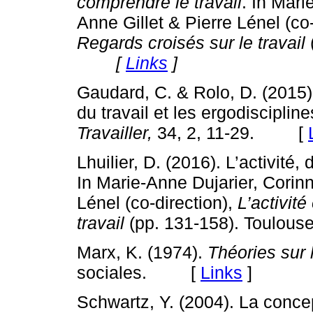
comprendre le travail
. In Mar
Anne Gillet & Pierre Lénel (co
Regards croisés sur le travail
[
Links
]
Gaudard, C. & Rolo, D. (2015
du travail et les ergodisciplin
Travailler,
34, 2, 11-29. [
Lhuilier, D. (2016). L’activité
In Marie-Anne Dujarier, Corin
Lénel (co-direction),
L’activit
travail
(pp. 131-158). Toulouse
Marx, K. (1974).
Théories sur 
sociales. [
Links
]
Schwartz, Y. (2004). La concept