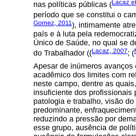
Lacaz et
nas políticas públicas (
período que se constitui o c
Gomez, 2011
), intimamente atr
país e à luta pela redemocrat
Único de Saúde, no qual se 
Lacaz, 2007
do Trabalhador ((
; (
Apesar de inúmeros avanços 
acadêmico dos limites com re
neste campo, dentre as quais,
insuficiente dos profissionais
patologia e trabalho, visão d
predominante, enfraquecimen
reduzindo a pressão por dema
esse grupo, ausência de políti