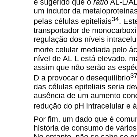
é sugerido que o
ratio
AL-L/AL
um indutor da metaloproteina
34
pelas células epiteliais
. Est
transportador de monocarboxil
regulação dos níveis intracel
morte celular mediada pelo á
nível de AL-L está elevado, m
assim que não serão as espéc
3
D a provocar o desequilíbrio
das células epiteliais seria 
ausência de um aumento conc
redução do pH intracelular e 
Por fim, um dado que é comu
história de consumo de vários
No entanto, não se sabe se e