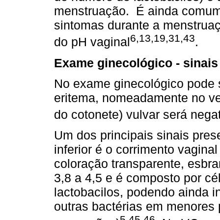
menstruação. É ainda comum e
sintomas durante a menstrua
6,13,19,31,43
do pH vaginal
.
Exame ginecológico - sinais
No exame ginecológico pode 
eritema, nomeadamente no vest
do cotonete) vulvar será negat
Um dos principais sinais prese
inferior é o corrimento vagina
coloração transparente, esbr
3,8 a 4,5 e é composto por cé
lactobacilos, podendo ainda i
outras bactérias em menores 
5,45,46