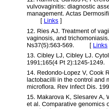
vulvovaginitis: diagnostic as
management. Actas Dermosifil
[
Links
]
12. Ries AJ. Treatment of vagin
vaginosis, and trichomoniasi
Ns37(5):563-569. [
Links
13. Cibley LJ, Cibley LJ. Cyto
1991;165(4 Pt 2):1245-12
14. Redondo-Lopez V, Cook RL
lactobacilli in the control and
microflora. Rev Infect Dis.
15. Makarova K, Slesarev A, W
et al. Comparative genomics of