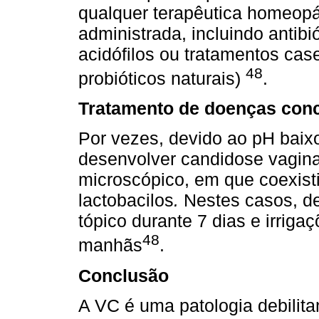
qualquer terapêutica homeopá
administrada, incluindo antibi
acidófilos ou tratamentos cas
48
probióticos naturais)
.
Tratamento de doenças con
Por vezes, devido ao pH bai
desenvolver candidose vaginal
microscópico, em que coexist
lactobacilos
.
Nestes casos, de
tópico durante 7 dias e irrig
48
manhãs
.
Conclusão
A VC é uma patologia debilit