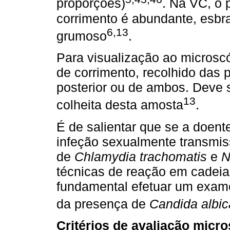
proporções)
. Na VC, o p
corrimento é abundante, esbra
6,13
grumoso
.
Para visualização ao microsc
de corrimento, recolhido das p
posterior ou de ambos. Deve s
13
colheita desta amosta
.
É de salientar que se a doente
infeção sexualmente transmis
de
Chlamydia trachomatis
e
N
técnicas de reação em cadei
fundamental efetuar um exame
da presença de
Candida albi
Critérios de avaliação micr