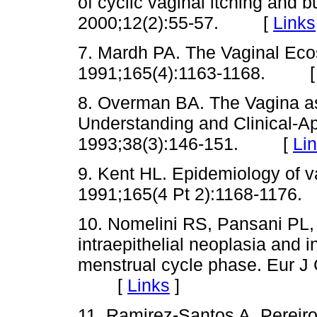
of cyclic vaginal itching and 
2000;12(2):55-57. [
Links
7. Mardh PA. The Vaginal Eco
1991;165(4):1163-1168. 
8. Overman BA. The Vagina as
Understanding and Clinical-Ap
1993;38(3):146-151. [
Li
9. Kent HL. Epidemiology of v
1991;165(4 Pt 2):1168-11
10. Nomelini RS, Pansani PL, 
intraepithelial neoplasia and in
menstrual cycle phase. Eur J
[
Links
]
11. Ramirez-Santos A, Pereiro 