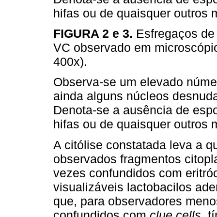
hifas ou de quaisquer outros
FIGURA 2 e 3.
Esfregaços de
VC observado em microscópio 
400x).
Observa-se um elevado númer
ainda alguns núcleos desnuda
Denota-se a ausência de espo
hifas ou de quaisquer outros
A citólise constatada leva a 
observados fragmentos citopla
vezes confundidos com eritróc
visualizáveis lactobacilos ad
que, para observadores meno
confundidos com
clue cells,
tí