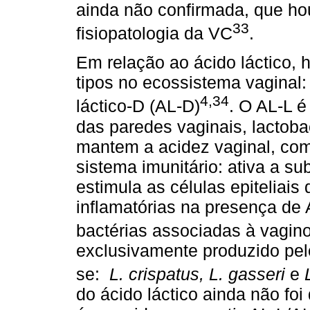
ainda não confirmada, que ho
33
fisiopatologia da VC
.
Em relação ao ácido láctico, 
tipos no ecossistema vaginal: 
4,34
láctico-D (AL-D)
. O AL-L é
das paredes vaginais, lactobac
mantem a acidez vaginal, com
sistema imunitário: ativa a su
estimula as células epiteliais 
inflamatórias na presença de 
bactérias associadas à vagin
exclusivamente produzido pel
se:
L. crispatus, L. gasseri
e
do ácido láctico ainda não fo