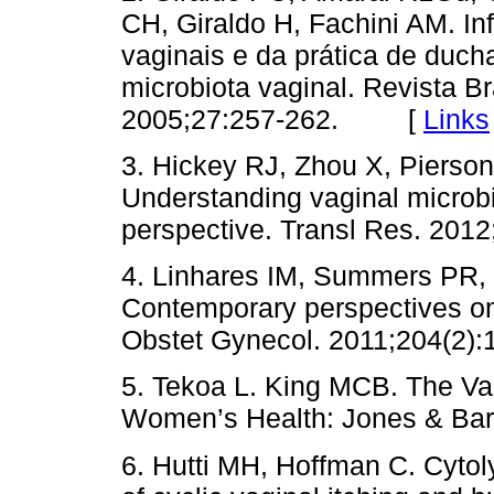
CH, Giraldo H, Fachini AM. In
vaginais e da prática de ducha
microbiota vaginal. Revista Br
2005;27:257-262. [
Links
3. Hickey RJ, Zhou X, Pierson
Understanding vaginal microb
perspective. Transl Res. 2
4. Linhares IM, Summers PR, 
Contemporary perspectives on 
Obstet Gynecol. 2011;204(2):
5. Tekoa L. King MCB. The V
Women’s Health: Jones & Ba
6. Hutti MH, Hoffman C. Cytol