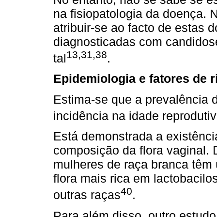
na fisiopatologia da doença. 
atribuir-se ao facto de estas 
diagnosticadas com candidose
13,31,38
tal
.
Epidemiologia e fatores de r
Estima-se que a prevalência 
incidência na idade reproduti
Está demonstrada a existência
composição da flora vaginal. 
mulheres de raça branca têm 
flora mais rica em lactobacilo
40
outras raças
.
Para além disso, outro estud