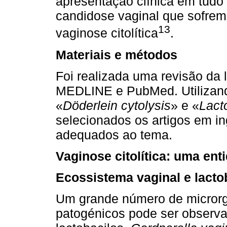
apresentação clínica em tud
candidose vaginal que sofre
13
vaginose citolítica
.
Materiais e métodos
Foi realizada uma revisão da 
MEDLINE e PubMed. Utilizand
«
Döderlein cytolysis
» e «
Lact
selecionados os artigos em i
adequados ao tema.
Vaginose citolítica: uma en
Ecossistema vaginal e lacto
Um grande número de micror
patogénicos pode ser observa