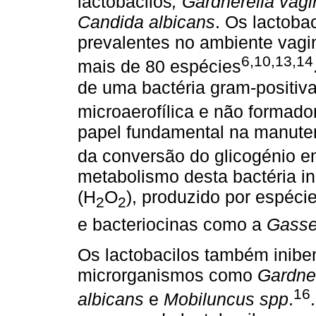
lactobacilos
, Gardnerella vagi
Candida albicans
. Os lactoba
prevalentes no ambiente vagin
6,10,13,14
mais de 80 espécies
de uma bactéria gram-positiva,
microaerofílica e não formado
papel fundamental na manuten
da conversão do glicogénio em
metabolismo desta bactéria i
(H
O
), produzido por espéc
2
2
e bacteriocinas como a
Gasse
Os lactobacilos
também inibe
microrganismos como
Gardner
16
albicans
e
Mobiluncus spp
.