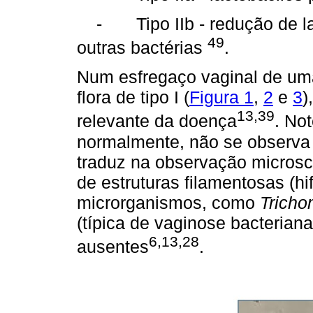
- Tipo IIb - redução de la
49
outras bactérias
.
Num esfregaço vaginal de u
flora de tipo I (
Figura 1
,
2
e
3
)
13,39
relevante da doença
. No
normalmente, não se observa 
traduz na observação microsc
de estruturas filamentosas (hi
microrganismos, como
Tricho
(típica de vaginose bacterian
6,13,28
ausentes
.