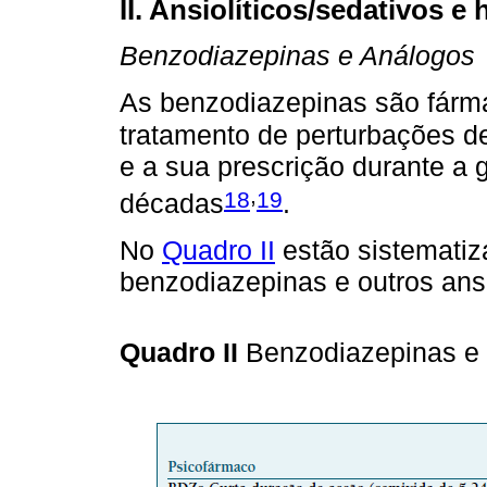
II. Ansiolíticos/sedativos e
Benzodiazepinas e Análogos
As benzodiazepinas são fárm
tratamento de perturbações d
e a sua prescrição durante a
,
18
19
décadas
.
No
Quadro II
estão sistematiz
benzodiazepinas e outros ansi
Quadro II
Benzodiazepinas e o