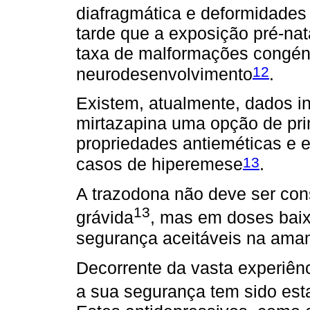
diafragmática e deformidade
tarde que a exposição pré-na
taxa de malformações congén
12
neurodesenvolvimento
.
Existem, atualmente, dados in
mirtazapina uma opção de prim
propriedades antieméticas e e
13
casos de hiperemese
.
A trazodona não deve ser con
13
grávida
, mas em doses bai
segurança aceitáveis na am
Decorrente da vasta experiênc
a sua segurança tem sido est