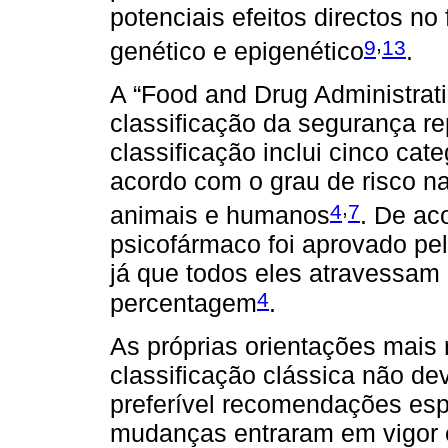
potenciais efeitos directos no
,
9
13
genético e epigenético
.
A “Food and Drug Administra
classificação da segurança re
classificação inclui cinco cate
acordo com o grau de risco n
,
4
7
animais e humanos
. De ac
psicofármaco foi aprovado pe
já que todos eles atravessam
4
percentagem
.
As próprias orientações mais
classificação clássica não d
preferível recomendações esp
mudanças entraram em vigor 