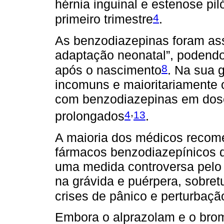
hérnia inguinal e estenose pil
4
primeiro trimestre
.
As benzodiazepinas foram as
adaptação neonatal”, podendo
8
após o nascimento
. Na sua 
incomuns e maioritariamente
com benzodiazepinas em dose
,
4
13
prolongados
.
A maioria dos médicos recome
fármacos benzodiazepínicos d
uma medida controversa pelo
na grávida e puérpera, sobre
crises de pânico e perturbaç
Embora o alprazolam e o br