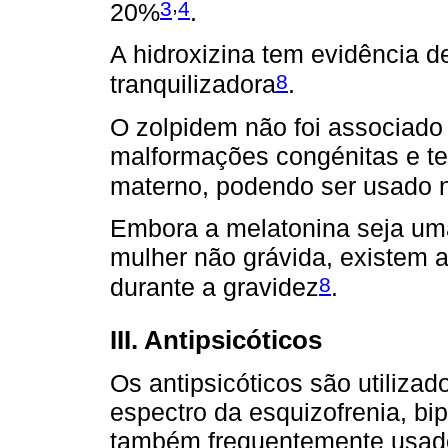
,
3
4
20%
.
A hidroxizina tem evidência d
8
tranquilizadora
.
O zolpidem não foi associado
malformações congénitas e t
materno, podendo ser usado
Embora a melatonina seja um
mulher não grávida, existem 
8
durante a gravidez
.
III. Antipsicóticos
Os antipsicóticos são utiliza
espectro da esquizofrenia, bi
também frequentemente usa