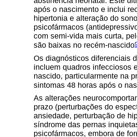
abstinência neonatal. Este úl
após o nascimento e inclui re
hipertonia e alteração do son
psicofármacos (antidepressivo
com semi-vida mais curta, pe
são baixas no recém-nascido
Os diagnósticos diferenciais 
incluem quadros infecciosos 
nascido, particularmente na p
sintomas 48 horas após o na
As alterações neurocomportam
prazo (perturbações do espec
ansiedade, perturbação de hip
síndrome das pernas inquieta
psicofármacos, embora de for