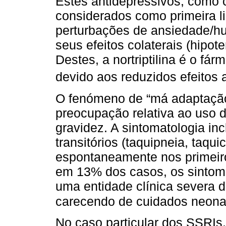
Estes antidepressivos, como c
considerados como primeira l
perturbações de ansiedade/hu
seus efeitos colaterais (hipote
Destes, a nortriptilina é o fá
devido aos reduzidos efeitos 
O fenómeno de “má adaptação
preocupação relativa ao uso 
gravidez. A sintomatologia inc
transitórios (taquipneia, taqui
espontaneamente nos primeir
em 13% dos casos, os sintom
uma entidade clínica severa d
carecendo de cuidados neonat
No caso particular dos SSRIs