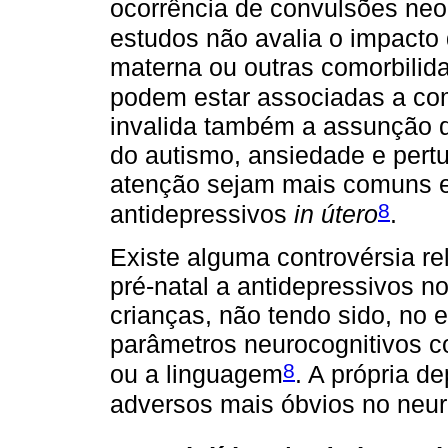
ocorrência de convulsões neo
estudos não avalia o impacto 
materna ou outras comorbilida
podem estar associadas a com
invalida também a assunção d
do autismo, ansiedade e pertu
atenção sejam mais comuns e
8
antidepressivos
in útero
.
Existe alguma controvérsia r
pré-natal a antidepressivos n
crianças, não tendo sido, no 
parâmetros neurocognitivos co
8
ou a linguagem
. A própria d
adversos mais óbvios no neu