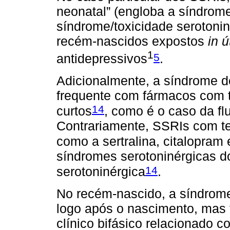
neonatal” (engloba a síndrome
síndrome/toxicidade serotoni
recém-nascidos expostos
in ú
1
5
antidepressivos
.
Adicionalmente, a síndrome d
frequente com fármacos com 
14
curtos
, como é o caso da f
Contrariamente, SSRIs com t
como a sertralina, citalopram 
síndromes serotoninérgicas do
14
serotoninérgica
.
No recém-nascido, a síndrome
logo após o nascimento, mas
clínico bifásico relacionado