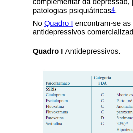
complementar da depressão, 
4
patologias psiquiátricas
.
No
Quadro I
encontram-se as 
antidepressivos comercializa
Quadro I
Antidepressivos.