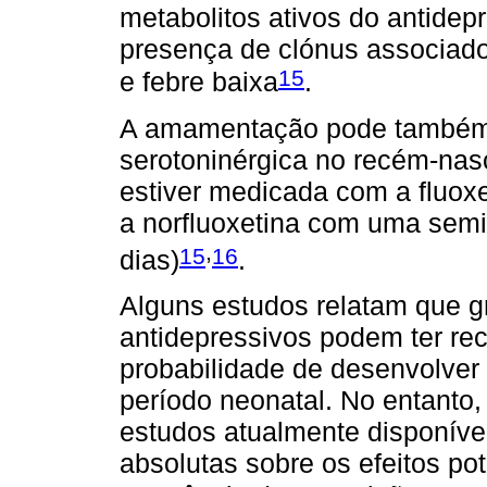
metabolitos ativos do antidepr
presença de clónus associado a
15
e febre baixa
.
A amamentação pode também p
serotoninérgica no recém-nas
estiver medicada com a fluoxe
a norfluoxetina com uma semi-
,
15
16
dias)
.
Alguns estudos relatam que 
antidepressivos podem ter r
probabilidade de desenvolver 
período neonatal. No entanto,
estudos atualmente disponível
absolutas sobre os efeitos po