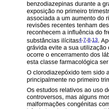
benzodiazepinas durante a gra
exposição no primeiro trimes
associada a um aumento do ri
revisões recentes tenham desc
reconhecem a influência do f
,
,
,
4
7
8
13
substâncias ilícitas
. A
grávida evite a sua utilização
ocorre o encerramento dos lá
esta classe farmacológica ser
O clorodiazepóxido tem sido a
principalmente no primeiro tri
Os estudos relativos ao uso 
controversos, mas alguns mo
malformações congénitas como 