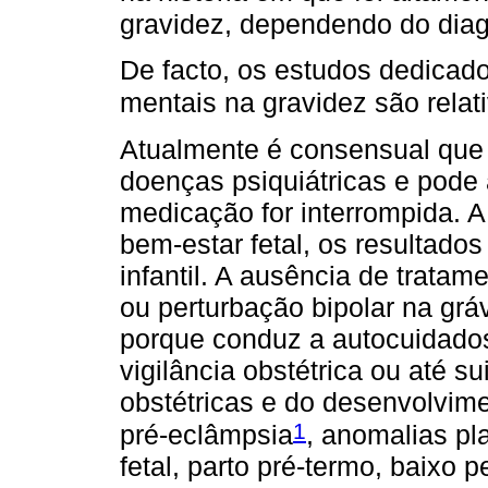
gravidez, dependendo do diagn
De facto, os estudos dedicad
mentais na gravidez são rela
Atualmente é consensual que 
doenças psiquiátricas e pode 
medicação for interrompida. A
bem-estar fetal, os resultado
infantil. A ausência de trata
ou perturbação bipolar na grá
porque conduz a autocuidados
vigilância obstétrica ou até s
obstétricas e do desenvolvim
1
pré-eclâmpsia
, anomalias pl
fetal, parto pré-termo, baixo 