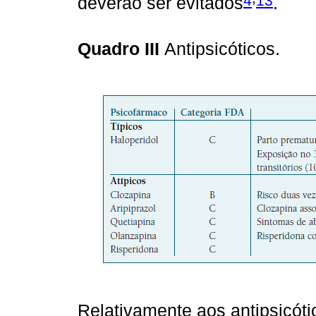
4
13
deverão ser evitados
.
Quadro III
Antipsicóticos.
Relativamente aos antipsicóti