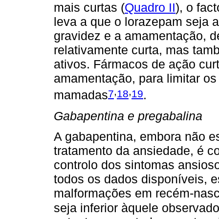
mais curtas (
Quadro II
), o fac
leva a que o lorazepam seja a
gravidez e a amamentação, d
relativamente curta, mas tam
ativos. Fármacos de ação curt
amamentação, para limitar os
,
,
7
18
19
mamadas
.
Gabapentina e pregabalina
A gabapentina, embora não es
tratamento da ansiedade, é c
controlo dos sintomas ansios
todos os dados disponíveis, e
malformações em recém-nasc
seja inferior àquele observad