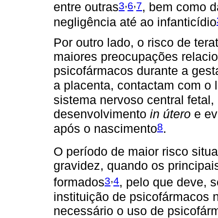
,
,
3
6
7
entre outras
, bem como d
negligência até ao infanticídio
Por outro lado, o risco de ter
maiores preocupações relaci
psicofármacos durante a ges
a placenta, contactam com o l
sistema nervoso central fetal,
desenvolvimento
in útero
e ev
8
após o nascimento
.
O período de maior risco situa
gravidez, quando os principais
,
3
4
formados
, pelo que deve, 
instituição de psicofármacos n
necessário o uso de psicofár