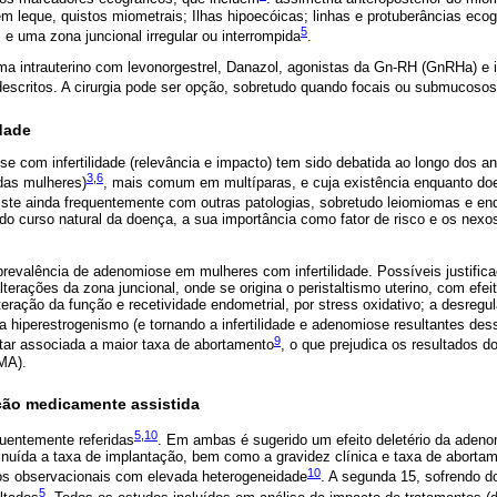
m leque, quistos miometrais; Ilhas hipoecóicas; linhas e protuberâncias eco
5
 e uma zona juncional irregular ou interrompida
.
a intrauterino com levonorgestrel, Danazol, agonistas da Gn-RH (GnRHa) e 
escritos. A cirurgia pode ser opção, sobretudo quando focais ou submucosos
dade
 com infertilidade (relevância e impacto) tem sido debatida ao longo dos an
3
,
6
das mulheres)
, mais comum em multíparas, e cuja existência enquanto d
iste ainda frequentemente com outras patologias, sobretudo leiomiomas e end
do curso natural da doença, a sua importância como fator de risco e os nex
prevalência de adenomiose em mulheres com infertilidade. Possíveis justific
erações da zona juncional, onde se origina o peristaltismo uterino, com efeito
eração da função e recetividade endometrial, por stress oxidativo; a desreg
 a hiperestrogenismo (e tornando a infertilidade e adenomiose resultantes des
9
ar associada a maior taxa de abortamento
, o que prejudica os resultados d
MA).
ção medicamente assistida
5
,
10
uentemente referidas
. Em ambas é sugerido um efeito deletério da adeno
iminuída a taxa de implantação, bem como a gravidez clínica e taxa de abortam
10
dos observacionais com elevada heterogeneidade
. A segunda 15, sofrendo 
5