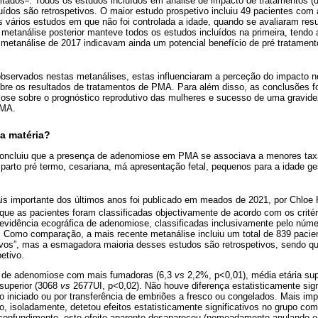
ltados
. Todos os estudos incluídos em análise de impacto de tratamentos (
uídos são retrospetivos. O maior estudo prospetivo incluiu 49 pacientes com
s vários estudos em que não foi controlada a idade, quando se avaliaram resu
 metanálise posterior manteve todos os estudos incluídos na primeira, tendo
 metanálise de 2017 indicavam ainda um potencial benefício de pré tratamen
observados nestas metanálises, estas influenciaram a perceção do impacto 
obre os resultados de tratamentos de PMA. Para além disso, as conclusões f
iose sobre o prognóstico reprodutivo das mulheres e sucesso de uma gravi
PMA.
a matéria?
oncluiu que a presença de adenomiose em PMA se associava a menores tax
 parto pré termo, cesariana, má apresentação fetal, pequenos para a idade g
is importante dos últimos anos foi publicado em meados de 2021, por Chloe
que as pacientes foram classificadas objectivamente de acordo com os crit
 evidência ecográfica de adenomiose, classificadas inclusivamente pelo núm
s. Como comparação, a mais recente metanálise incluiu um total de 839 pac
ivos”, mas a esmagadora maioria desses estudos são retrospetivos, sendo q
etivo.
o de adenomiose com mais fumadoras (6,3
vs
2,2%, p<0,01), média etária sup
superior (3068
vs
2677UI, p<0,02). Não houve diferença estatisticamente sign
lo iniciado ou por transferência de embriões a fresco ou congelados. Mais imp
vo, isoladamente, detetou efeitos estatisticamente significativos no grupo c
 confundimento, este efeito aparente desapareceu (nomeadamente anulando o 