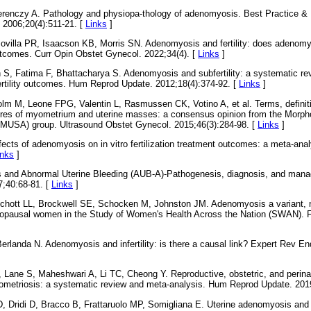
erenczy A. Pathology and physiopa-thology of adenomyosis. Best Practice & 
 2006;20(4):511-21. [
Links
]
villa PR, Isaacson KB, Morris SN. Adenomyosis and fertility: does adenomyos
tcomes. Curr Opin Obstet Gynecol. 2022;34(4). [
Links
]
S, Fatima F, Bhattacharya S. Adenomyosis and subfertility: a systematic re
ertility outcomes. Hum Reprod Update. 2012;18(4):374-92. [
Links
]
lm M, Leone FPG, Valentin L, Rasmussen CK, Votino A, et al. Terms, defini
ures of myometrium and uterine masses: a consensus opinion from the Morpho
MUSA) group. Ultrasound Obstet Gynecol. 2015;46(3):284-98. [
Links
]
ects of adenomyosis on in vitro fertilization treatment outcomes: a meta-analys
inks
]
s and Abnormal Uterine Bleeding (AUB-A)-Pathogenesis, diagnosis, and man
7;40:68-81. [
Links
]
Schott LL, Brockwell SE, Schocken M, Johnston JM. Adenomyosis a variant, 
pausal women in the Study of Women's Health Across the Nation (SWAN). Fert
, Berlanda N. Adenomyosis and infertility: is there a causal link? Expert Rev E
M, Lane S, Maheshwari A, Li TC, Cheong Y. Reproductive, obstetric, and peri
metriosis: a systematic review and meta-analysis. Hum Reprod Update. 2019
D, Dridi D, Bracco B, Frattaruolo MP, Somigliana E. Uterine adenomyosis and in 