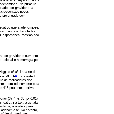
de adenomiose) e a maioria
 adenomiose. Na primeira
ltados de gravidez e a
 acrescentado novos
to prolongado com
negativo que a adenomiose,
oram ainda extrapoladas
dez espontânea, mesmo não
as de gravidez e aumento
estacional e hemorragia pós
 Higgins
et al.
Trata-se de
4
érios MUSA
. Este estudo
ero de marcadores dos
ientes com adenomiose para
ue 416 pacientes derivam
erior (37,4
vs
36, p<0,01),
ificativa na taxa ajustada
ortante, a análise para
om adenomiose. No entanto,
efeito da idade das