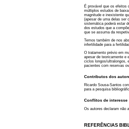
É provável que os efeito
múltiplos estudos de baixa
magnitude e inexistente q
(apesar de uma delas ser d
sistemática poderá estar d
dos estudos que a compõem
que se assuma da respeti
Temos também de nos abst
infertilidade para a fertil
O tratamento prévio em mu
apesar de teoricamente e
ciclos longos/ultralongos,
pacientes com reservas ov
Contributos dos autor
Ricardo Sousa-Santos contri
para a pesquisa bibliográfi
Conflitos de interesse
Os autores declaram não ap
REFERÊNCIAS BIB