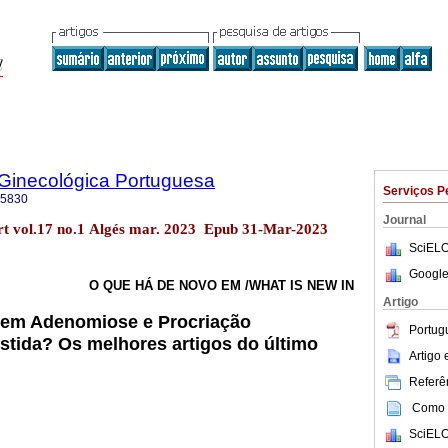
 Ginecológica Portuguesa
Serviços P
-5830
Journal
rt vol.17 no.1 Algés mar. 2023 Epub 31-Mar-2023
SciELO
Google
O QUE HÁ DE NOVO EM /WHAT IS NEW IN
Artigo
 em Adenomiose e Procriação
Portug
tida? Os melhores artigos do último
Artigo
Referên
Como c
SciELO