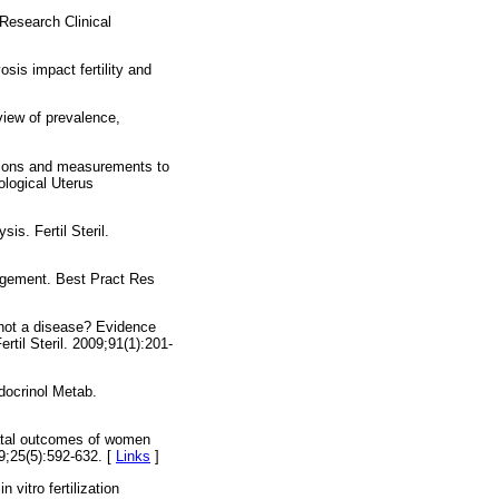
Research Clinical
is impact fertility and
view of prevalence,
tions and measurements to
logical Uterus
is. Fertil Steril.
agement. Best Pract Res
not a disease? Evidence
il Steril. 2009;91(1):201-
ndocrinol Metab.
natal outcomes of women
;25(5):592-632. [
Links
]
vitro fertilization