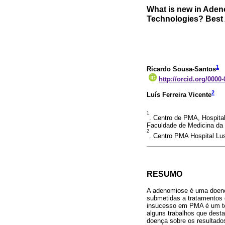
What is new in Ade
Technologies? Best A
1
Ricardo Sousa-Santos
http://orcid.org/0000
2
Luís Ferreira Vicente
1
. Centro de PMA, Hospit
Faculdade de Medicina da 
2
. Centro PMA Hospital Lus
RESUMO
A adenomiose é uma doença 
submetidas a tratamentos 
insucesso em PMA é um te
alguns trabalhos que desta
doença sobre os resultado