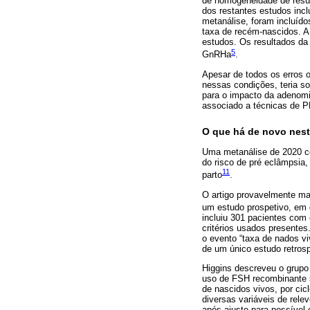
de homogeneidade de resu
dos restantes estudos incl
metanálise, foram incluído
taxa de recém-nascidos. A
estudos. Os resultados da
5
GnRHa
.
Apesar de todos os erros 
nessas condições, teria s
para o impacto da adenom
associado a técnicas de 
O que há de novo nest
Uma metanálise de 2020 c
do risco de pré eclâmpsia,
11
parto
.
O artigo provavelmente ma
um estudo prospetivo, em 
incluiu 301 pacientes com
critérios usados presente
o evento “taxa de nados v
de um único estudo retrosp
Higgins descreveu o grup
uso de FSH recombinante 
de nascidos vivos, por cic
diversas variáveis de rele
após ajuste para possível