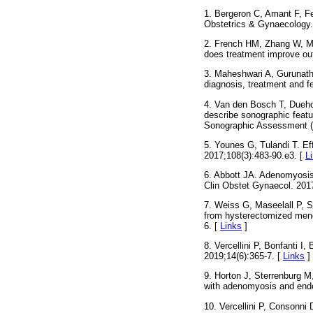
1. Bergeron C, Amant F, F
Obstetrics & Gynaecology.
2. French HM, Zhang W, Mo
does treatment improve ou
3. Maheshwari A, Gurunath 
diagnosis, treatment and f
4. Van den Bosch T, Dueho
describe sonographic feat
Sonographic Assessment (
5. Younes G, Tulandi T. Eff
2017;108(3):483-90.e3. [
L
6. Abbott JA. Adenomyosi
Clin Obstet Gynaecol. 201
7. Weiss G, Maseelall P, 
from hysterectomized meno
6. [
Links
]
8. Vercellini P, Bonfanti I
2019;14(6):365-7. [
Links
]
9. Horton J, Sterrenburg 
with adenomyosis and endo
10. Vercellini P, Consonni 