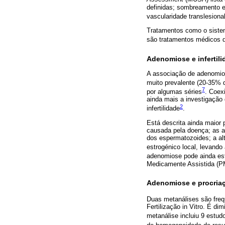
definidas; sombreamento e
vascularidade translesional
Tratamentos como o sistem
são tratamentos médicos d
Adenomiose e infertili
A associação de adenomiose
muito prevalente (20-35% 
7
por algumas séries
. Coex
ainda mais a investigação 
2
infertilidade
.
Está descrita ainda maior 
causada pela doença; as alt
dos espermatozoides; a alt
estrogénico local, levando
adenomiose pode ainda est
Medicamente Assistida (P
Adenomiose e procria
Duas metanálises são freq
Fertilização in Vitro. É d
metanálise incluiu 9 estu