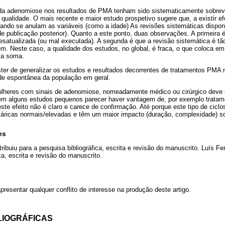
s da adenomiose nos resultados de PMA tenham sido sistematicamente sobre
 qualidade. O mais recente e maior estudo prospetivo sugere que, a existir ef
uando se anulam as variáveis (como a idade) As revisões sistemáticas dispon
e publicação posterior). Quanto a este ponto, duas observações. A primeira é
esatualizada (ou mal executada). A segunda é que a revisão sistemática é tã
. Neste caso, a qualidade dos estudos, no global, é fraca, o que coloca em
va soma.
er de generalizar os estudos e resultados decorrentes de tratamentos PM
idade espontânea da população em geral.
lheres com sinais de adenomiose, nomeadamente médico ou cirúrgico deve se
 em alguns estudos pequenos parecer haver vantagem de, por exemplo tra
 este efeito não é claro e carece de confirmação. Até porque este tipo de cic
áricas normais/elevadas e têm um maior impacto (duração, complexidade) s
es
buiu para a pesquisa bibliográfica, escrita e revisão do manuscrito. Luís Fer
ca, escrita e revisão do manuscrito.
resentar qualquer conflito de interesse na produção deste artigo.
LIOGRÁFICAS