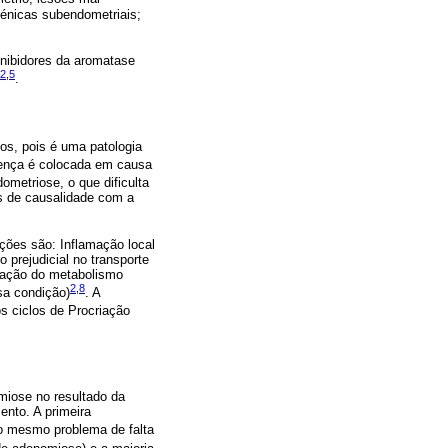
génicas subendometriais;
inibidores da aromatase
2
,
5
.
os, pois é uma patologia
oença é colocada em causa
ometriose, o que dificulta
os de causalidade com a
ações são: Inflamação local
 prejudicial no transporte
ulação do metabolismo
2
,
8
sa condição)
. A
os ciclos de Procriação
miose no resultado da
ento. A primeira
do mesmo problema de falta