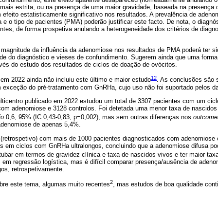
 mais estrita, ou na presença de uma maior gravidade, baseada na presença 
feito estatisticamente significativo nos resultados. A prevalência de adeno
e o tipo de pacientes (PMA) poderão justificar este facto. De nota, o diagnóst
entes, de forma prospetiva anulando a heterogeneidade dos critérios de diagno
magnitude da influência da adenomiose nos resultados de PMA poderá ter si
de do diagnóstico e vieses de confundimento. Sugerem ainda que uma forma
ravés do estudo dos resultados de ciclos de doação de ovócitos.
12
em 2022 ainda não incluiu este último e maior estudo
. As conclusões são 
m exceção do pré-tratamento com GnRHa, cujo uso não foi suportado pelos d
lticentro publicado em 2022 estudou um total de 3307 pacientes com um cicl
 com adenomiose e 3128 controlos. Foi detetada uma menor taxa de nascidos
io
0,6, 95% (IC 0,43-0,83, p=0,002), mas sem outras diferenças nos
outcome
 adenomiose de apenas 5,4%.
 (retrospetivo) com mais de 1000 pacientes diagnosticados com adenomiose 
s em ciclos com GnRHa ultralongos, concluindo que a adenomiose difusa pod
tubar em termos de gravidez clínica e taxa de nascidos vivos e ter maior ta
 em regressão logística, mas é difícil comparar presença/ausência de adeno
gos, retrospetivamente.
2
bre este tema, algumas muito recentes
, mas estudos de boa qualidade conti