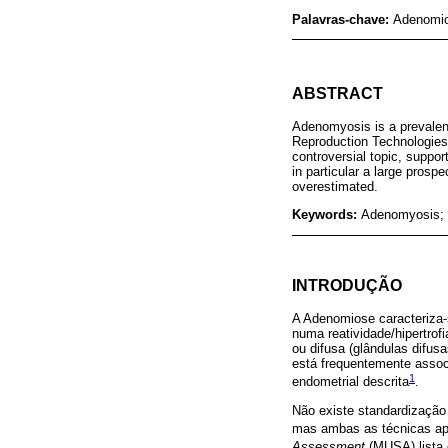
Palavras-chave:
Adenomio
ABSTRACT
Adenomyosis is a prevalent 
Reproduction Technologies 
controversial topic, suppor
in particular a large pros
overestimated.
Keywords:
Adenomyosis; 
INTRODUÇÃO
A Adenomiose caracteriza-s
numa reatividade/hipertrof
ou difusa (glândulas difus
está frequentemente assoc
1
endometrial descrita
.
Não existe standardização 
mas ambas as técnicas apa
Assessment
(MUSA) lista 