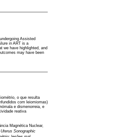
d undergoing Assisted
lure in ART is a
at we have highlighted, and
RT outcomes may have been
iométrio, o que resulta
confundidos com leiomiomas)
anómala e dismenorreia, e
ividade reativa
ância Magnética Nuclear,
 Uterus Sonographic
métrio; lesões mal