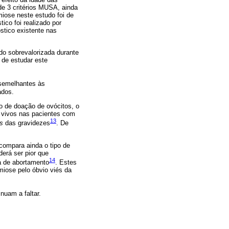
de 3 critérios MUSA, ainda
miose neste estudo foi de
ico foi realizado por
stico existente nas
do sobrevalorizada durante
 de estudar este
semelhantes às
ados.
o de doação de ovócitos, o
 vivos nas pacientes com
13
s
das gravidezes
. De
compara ainda o tipo de
erá ser pior que
14
xa de abortamento
. Estes
miose pelo óbvio viés da
nuam a faltar.