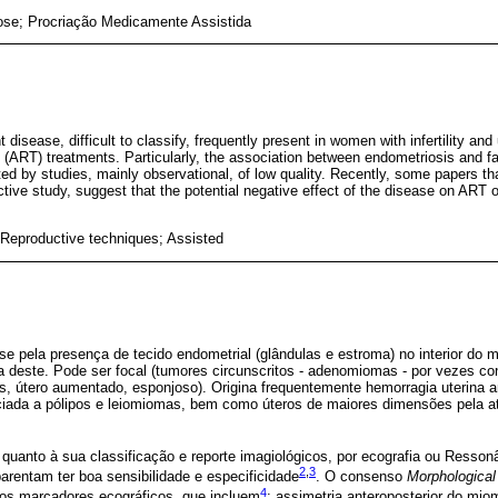
se; Procriação Medicamente Assistida
disease, difficult to classify, frequently present in women with infertility an
(ART) treatments. Particularly, the association between endometriosis and fai
ted by studies, mainly observational, of low quality. Recently, some papers th
pective study, suggest that the potential negative effect of the disease on A
Reproductive techniques; Assisted
e pela presença de tecido endometrial (glândulas e estroma) no interior do m
ia deste. Pode ser focal (tumores circunscritos - adenomiomas - por vezes 
as, útero aumentado, esponjoso). Origina frequentemente hemorragia uterina 
iada a pólipos e leiomiomas, bem como úteros de maiores dimensões pela at
quanto à sua classificação e reporte imagiológicos, por ecografia ou Resson
2
,
3
rentam ter boa sensibilidade e especificidade
. O consenso
Morphological
4
os marcadores ecográficos, que incluem
: assimetria anteroposterior do mio