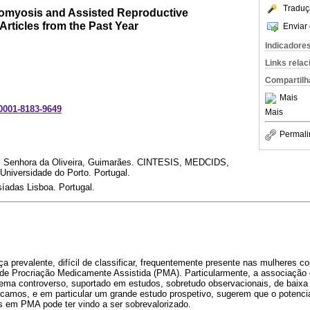
Traduç
nomyosis and Assisted Reproductive
rticles from the Past Year
Enviar 
Indicadore
Links rela
Compartilh
Mais
-0001-8183-9649
Mais
Permali
al Senhora da Oliveira, Guimarães. CINTESIS, MEDCIDS,
Universidade do Porto. Portugal.
íadas Lisboa. Portugal.
prevalente, difícil de classificar, frequentemente presente nas mulheres com
de Procriação Medicamente Assistida (PMA). Particularmente, a associação 
ma controverso, suportado em estudos, sobretudo observacionais, de baixa
camos, e em particular um grande estudo prospetivo, sugerem que o potencia
s em PMA pode ter vindo a ser sobrevalorizado.