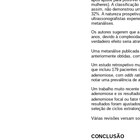
mulheres). A classificação
assim, não demonstrou um e
32%. A natureza prospetiva 
ultrassonografistas experi
metanálises.
Os autores sugerem que a 
anos, devido à complexida
verdadeiro efeito seria at
Uma metanálise publicada 
anteriormente obtidas, co
Um estudo retrospetivo mu
que incluiu 179 pacientes
adenomiose, com
odds rat
notar uma prevalência de
Um trabalho muito recente
adenomiose e os resultado
adenomiose focal ou fator 
resultados foram ajustados
seleção de ciclos extralon
Várias revisões versam so
CONCLUSÃO