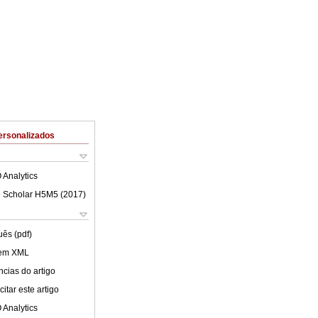
ersonalizados
 Analytics
 Scholar H5M5 (
2017
)
uês (pdf)
 em XML
cias do artigo
itar este artigo
 Analytics