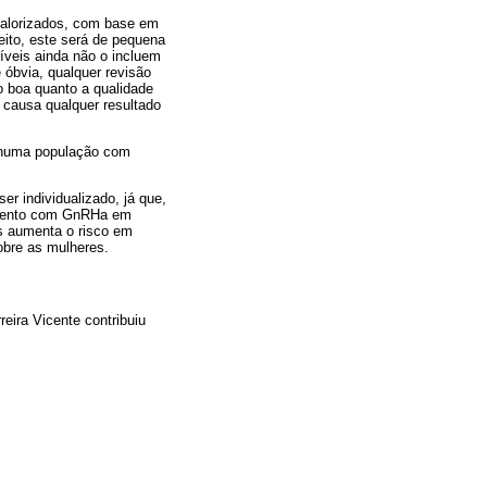
valorizados, com base em
eito, este será de pequena
íveis ainda não o incluem
 óbvia, qualquer revisão
o boa quanto a qualidade
 causa qualquer resultado
A numa população com
r individualizado, já que,
tamento com GnRHa em
los aumenta o risco em
obre as mulheres.
reira Vicente contribuiu