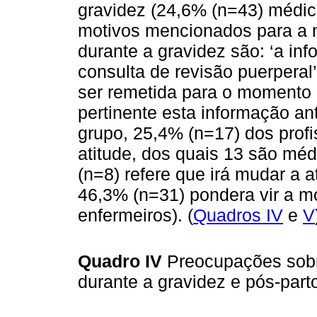
gravidez (24,6% (n=43) médic
motivos mencionados para a 
durante a gravidez são: ‘a in
consulta de revisão puerperal
ser remetida para o momento d
pertinente esta informação an
grupo, 25,4% (n=17) dos prof
atitude, dos quais 13 são méd
(n=8) refere que irá mudar a a
46,3% (n=31) pondera vir a mo
enfermeiros). (
Quadros IV
e
V
Quadro IV
Preocupações sobr
durante a gravidez e pós-par