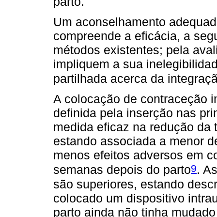
parto.
Um aconselhamento adequado 
compreende a eficácia, a seg
métodos existentes; pela ava
impliquem a sua inelegibilida
partilhada acerca da integra
A colocação de contraceção in
definida pela inserção nas pr
medida eficaz na redução da 
estando associada a menor de
menos efeitos adversos em c
9
semanas depois do parto
. A
são superiores, estando desc
colocado um dispositivo intra
parto ainda não tinha mudad