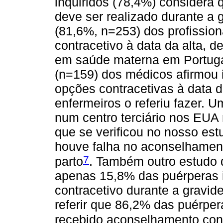
inquiridos (78,4%) considera
deve ser realizado durante a 
(81,6%, n=253) dos profissio
contracetivo à data da alta, 
em saúde materna em Portuga
(n=159) dos médicos afirmou i
opções contracetivas à data 
enfermeiros o referiu fazer. 
num centro terciário nos EUA 
que se verificou no nosso es
houve falha no aconselhament
7
parto
. Também outro estudo 
apenas 15,8% das puérperas 
contracetivo durante a gravid
referir que 86,2% das puérper
recebido aconselhamento cont