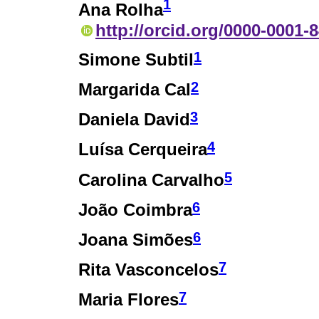
1
Ana Rolha
http://orcid.org/0000-0001-
1
Simone Subtil
2
Margarida Cal
3
Daniela David
4
Luísa Cerqueira
5
Carolina Carvalho
6
João Coimbra
6
Joana Simões
7
Rita Vasconcelos
7
Maria Flores