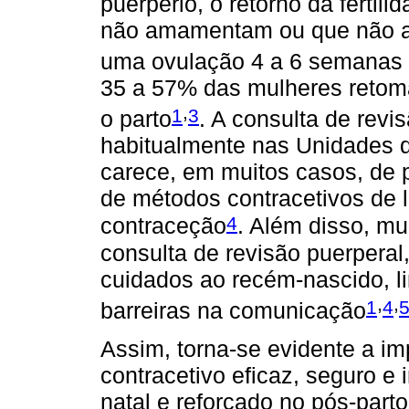
puerpério, o retorno da fertil
não amamentam ou que não 
uma ovulação 4 a 6 semanas 
35 a 57% das mulheres retom
,
1
3
o parto
. A consulta de revi
habitualmente nas Unidades 
carece, em muitos casos, de p
de métodos contracetivos de l
4
contraceção
. Além disso, m
consulta de revisão puerperal
cuidados ao recém-nascido, l
,
,
1
4
barreiras na comunicação
Assim, torna-se evidente a i
contracetivo eficaz, seguro e 
natal e reforçado no pós-parto