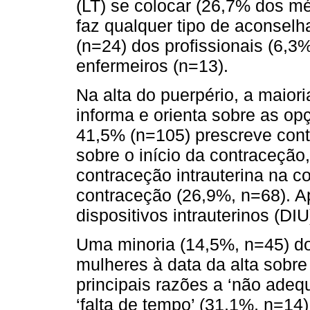
(LT) se colocar (26,7% dos m
faz qualquer tipo de aconsel
(n=24) dos profissionais (6,
enfermeiros (n=13).
Na alta do puerpério, a maior
informa e orienta sobre as op
41,5% (n=105) prescreve contr
sobre o início da contraceção
contraceção intrauterina na co
contraceção (26,9%, n=68). Ap
dispositivos intrauterinos (DI
Uma minoria (14,5%, n=45) do
mulheres à data da alta sobr
principais razões a ‘não ade
‘falta de tempo’ (31,1%, n=14)