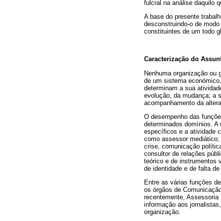
fulcral na análise daquilo
A base do presente trabalh
desconstruindo-o de modo
constituintes de um todo g
Caracterização do Assun
Nenhuma organização ou gr
de um sistema económico, 
determinam a sua atividad
evolução, da mudança; a su
acompanhamento da altera
O desempenho das funções 
determinados domínios. A u
específicos e a atividade 
como assessor mediático; 
crise, comunicação políti
consultor de relações púb
teórico e de instrumentos 
de identidade e de falta de
Entre as várias funções d
os órgãos de Comunicação
recentemente, Assessoria 
informação aos jornalistas
organização.