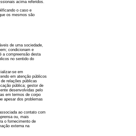
ssionais acima referidos.
lificando o caso e
, que os mesmos são
áveis de uma sociedade,
luem; condicionam e
 é a compreensão desta
blicos no sentido do
ializar-se em
o tendo em atenção públicos
 de relações públicas
cação pública; gestor de
mente desenvolvidas pelo
adas em termos de corpo
que apesar dos problemas
 associada ao contato com
mprensa ou, mais
ra o fornecimento de
rmação externa na