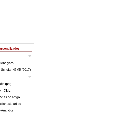
ersonalizados
 Analytics
 Scholar H5M5 (
2017
)
uês (pdf)
 em XML
cias do artigo
itar este artigo
 Analytics