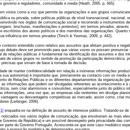
: o governo e reguladores, comunidade e
media
(Heath, 2005, p. 665).
m vistos como a voz que permite às organizações e aos grupos comunicar
blica ou privada, sobre políticas públicas de nível transnacional, nacional, r
esenvolvido nos órgãos de comunicação social e recorrendo a instrumentos de
organs
, brochuras, manifestações e protestos); em termos privados, atravé
 e escritórios dos atores políticos e dos membros das organizações. Quanto 
ua influência em termos privados (Tench & Yeomas, 2009, p. 442).
e contexto entendido como relativo aos assuntos que afetam positiva e nega
ujo debate deve ser promovido para que várias vozes se possam pronunciar
nal de relações públicas é fundamental na identificação dos assuntos e dos 
ate de vários grupos no sentido da promoção da participação democrática; pro
e precisas que sirvam de base à tomada de decisão.
ade de manter confidencialidade em relação a inúmeras informações produzi
r a sua autonomia) é importante que, previamente ao contacto com os
media
e 
nto de Relações Públicas e os diferentes departamentos da organização (per
 as informações que podem ser divulgadas referentes ao acontecimento e à 
ícia, sem criar alarmismos e convulsões, especialmente junto do público in
stas informações, uma vez que, as empresas são renitentes em divulgar plano
r vantagens ou desvantagens competitivas ao mercado, assim como, criar mal-
dores (Lerbinger, 2006).
[1]
enquadra-se na definição de assunto de interesse público. Tratando-se de
 noticiados nos vários órgãos de comunicação, que envolveram as mais elev
 e Governo da República) e um possível desrespeito pela privacidade das co
por parte do Governo Português. Acrescente-se que este caso mediático espe
peito à exposição mediática de determinados assuntos.