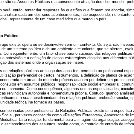
 que são os Assuntos Públicos e a consequente atuação dos dois mundos profi
o será, então, tentar dar respostas às questões que ficaram por abordar, simp
 a analisar cada um dos seus acontecimentos, não esquecendo, no entanto
lobal, representante de um caso mediático que marcou o país.
to Público
upo existe, opera ou se desenvolve sem um contexto. Ou seja, são insepar
de um sistema político e de um ambiente circundante, que se alteram, evo
e. Consequentemente, um fator chave para o sucesso das relações públicas
a antevisão e a definição de planos estratégicos dirigidos aos diferentes pú
ção dos sistemas onde a organização se insere.
de relações públicas ao longo dos anos tem permitido ao profissional espec
tilização preferencial de certos instrumentos, a definição de planos de açã
concentrada em áreas do mercado próprias acabam por definir um profissional
consultor em assuntos públicos, responsabilidade social empresarial, comuni
ca ou financeira. Como consequência, algumas destas especialidades, inicial
licas reivindicam autonomia e nomenclatura própria. Contudo, quando analis
verificamos a sua subsidiariedade das relações públicas, profissão secular, 
 unidade teórica lhe fornece as bases.
esempenhadas pelo profissional de Relações Públicas existe uma específica
 Social, por vezes conhecida como «Relações Exteriores», Assessoria de I
Mediática. Esta relação, fundamental para a imagem da organização, assegu
, o esclarecimento dos assuntos, assim como, o controlo de entrada de info