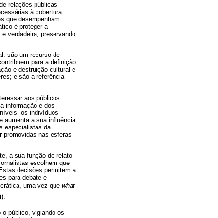
de relações públicas
cessárias à cobertura
nções que desempenham
tico é proteger a
e e verdadeira, preservando
al: são um recurso de
contribuem para a definição
ção e destruição cultural e
res; e são a referência
eressar aos públicos.
da informação e dos
íveis, os indivíduos
ue aumenta a sua influência
s especialistas da
r promovidas nas esferas
e, a sua função de relato
jornalistas escolhem que
 Estas decisões permitem a
es para debate e
rática, uma vez que 
what
).
 o público, vigiando os