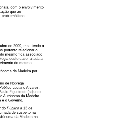
ionais, com o envolvimento
cação que ao
s problemáticas
tubro de 2009, mas tendo a
 portanto relacionar o
r do mesmo fica associado
ogia deste caso, aliada a
olvimento do mesmo.
utónoma da Madeira por
tino de Nóbrega
Público
Luciano Alvarez.
aulo Figueiredo (adjunto
gião Autónoma da Madeira
a e o Governo.
r do
Público
a 13 de
ou nada de suspeito na
Autónoma da Madeira na