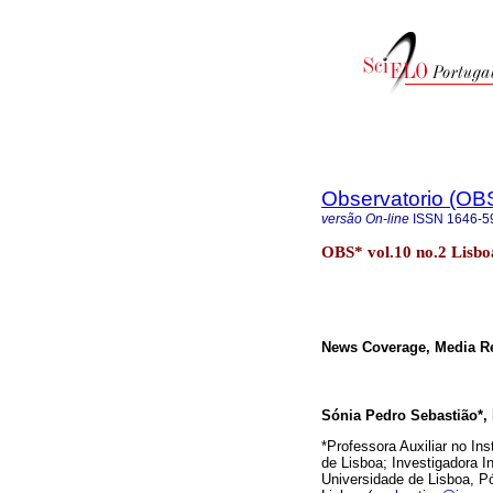
Observatorio (OB
versão On-line
ISSN
1646-5
OBS* vol.10 no.2 Lisbo
News Coverage, Media Rel
Sónia Pedro Sebastião*, 
*Professora Auxiliar no Ins
de Lisboa; Investigadora I
Universidade de Lisboa, Pó