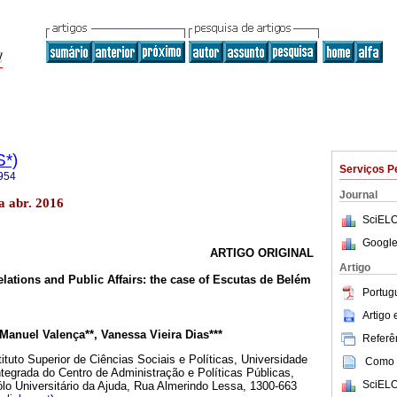
S*)
Serviços P
954
Journal
a abr. 2016
SciELO
Google
ARTIGO ORIGINAL
Artigo
ations and Public Affairs: the case of Escutas de Belém
Portug
Artigo
Manuel Valença**, Vanessa Vieira Dias***
Referên
tituto Superior de Ciências Sociais e Políticas, Universidade
Como c
ntegrada do Centro de Administração e Políticas Públicas,
SciELO
lo Universitário da Ajuda, Rua Almerindo Lessa, 1300-663