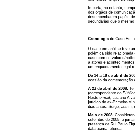
Importa, no entanto, compr
dos órgãos de comunicação
desempenharem papéis de r
secundárias que o mesmo a
Cronologia
do Caso Escu
O caso em análise teve um
polémica sido relacionada
caso com os valores/notíc
a atores e acontecimentos
um enquadramento legal re
De 14 a 19 de abril de 20
ocasião da comemoração d
A 23 de abril de 2008:
Ten
(correspondente do
Públic
Neste
e-mail
, Luciano Alv
jurídico do ex-Primeiro-Mi
dias antes. Surge, assim, 
Maio de 2008:
Consideran
setembro de 2009, o jornal
presença de Rui Paulo Fig
data acima referida.