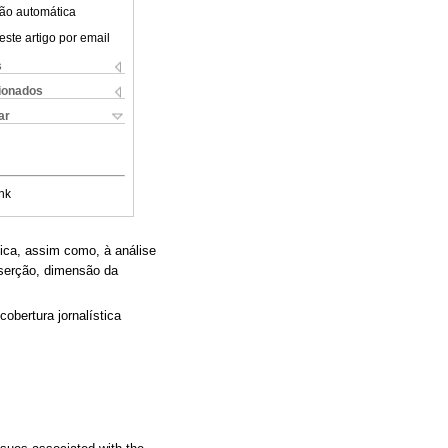
ão automática
este artigo por email
s
cionados
ar
nk
gica, assim como, à análise
nserção, dimensão da
bertura jornalística