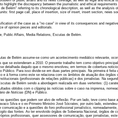
problem of public affairs and its news coverage, as well as legal and ethical 
 to highlight the discrepancy between the journalistic and ethical requirements
e Belém" referring to its chronological description, as well as the analysis o
its: first page call, place of insertion, size of insert, insert section, news so
ification of the case as a "no case" in view of its consequences and negativ
e of opinion pieces and editorials.
 Public Affairs, Media Relations, Escutas de Belém.
utas de Belém assume-se como um acontecimento mediático relevante, ocorr
 que se estenderam a 2010. O presente trabalho tem como objetivo principa
ise detalhada daquilo que o mesmo envolveu, em termos de cobertura noticio
 Público. Para isso divide-se em duas partes principais. Na primeira é feit
co e à forma como este se relaciona com os âmbitos de atuação dos órgãos 
stitucionais (profissionais de relações públicas) e dos jornalistas. Na segund
Escutas de Belém sendo a abordagem realizada em duas vertentes: (1) carate
sultados obtidos com o
clipping
às notícias sobre o caso na imprensa, nomead
ário de Notícias
(DN) e
Público
.
as questões que podem ser alvo de reflexão. Por um lado, teve como base a
avaco Silva e o ex-Primeiro Ministro José Sócrates; por outro lado, estende
 comunicação e a questões do foro profissional jornalístico, nomeadamente,
sigilo das fontes. Ao ter envolvido órgãos de Soberania Nacional, órgãos de 
próprios profissionais, quer assessores de comunicação, quer jornalistas, e