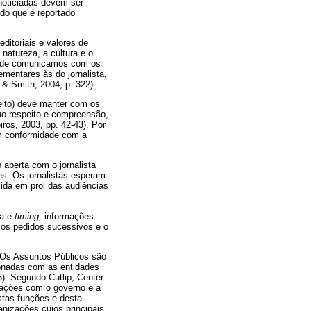
 noticiadas devem ser
 do que é reportado
ditoriais e valores de
atureza, a cultura e o
onde comunicamos com os
entares às do jornalista,
& Smith, 2004, p. 322).
eito) deve manter com os
uo respeito e compreensão,
ros, 2003, pp. 42-43). Por
em conformidade com a
 aberta com o jornalista
tes. Os jornalistas esperam
cida em prol das audiências
ia e
timing;
informações
o os pedidos sucessivos e o
 Os Assuntos Públicos são
onadas com as entidades
). Segundo Cutlip, Center
lações com o governo e a
estas funções e desta
nizações cujos principais