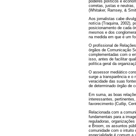
poderes políticos e económ
corretas, justas e neutras
(Whitaker, Ramsey, & Smith
Aos jornalistas cabe divul
notícia (Traquina, 2002),
posicionamento de cada ó
mesmos e dos conglomerado
na medida em que é um for
O profissional de Relaçõe
órgãos de Comunicação Soc
complementadas com o envi
isso, antes de facilitar 
política geral da organiza
O assessor mediático const
surge a transparência e o 
veracidade das suas fontes
de determinado órgão de c
Em suma, as boas relaçõe
interessantes, pertinentes
favorecimento (Cutlip, Cen
Relacionada com a comun
fundamentais para a image
reguladoras, organizações
e Broom, os assuntos públ
comunidade com o intuito d
especialidade é comum a u