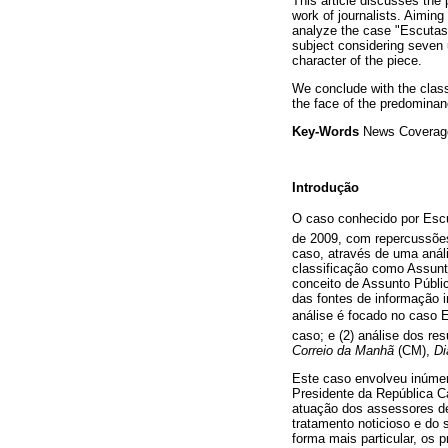
This article discusses the 
work of journalists. Aiming
analyze the case "Escutas d
subject considering seven un
character of the piece.
We conclude with the class
the face of the predominanc
Key-Words
News Coverage,
Introdução
O caso conhecido por Esc
de 2009, com repercussões
caso, através de uma anál
classificação como Assunto
conceito de Assunto Públi
das fontes de informação in
análise é focado no caso 
caso; e (2) análise dos re
Correio da Manhã
(CM),
Di
Este caso envolveu inúmer
Presidente da República C
atuação dos assessores de
tratamento noticioso e do 
forma mais particular, os 