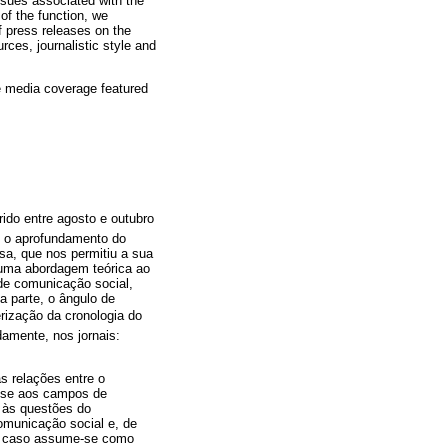
issues associated with the
 of the function, we
f press releases on the
urces, journalistic style and
e media coverage featured
ido entre agosto e outubro
l o aprofundamento do
sa, que nos permitiu a sua
a uma abordagem teórica ao
de comunicação social,
a parte, o ângulo de
rização da cronologia do
amente, nos jornais:
s relações entre o
u-se aos campos de
 às questões do
comunicação social e, de
ste caso assume-se como