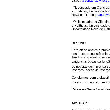
Lisboa (
ssebastiao@iscsp.
**Licenciado em Ciências 
e Políticas, Universidade
Nova de Lisboa (
manuelva
***Licenciada em Ciências
e Políticas, Universidade
Universidade Nova de Lisb
RESUMO
Este artigo aborda a probl
assim como, questões legai
Tendo como objetivo evidenc
exigências éticas da funçã
de notícias de imprensa s
inserção, seção de inserção
Concluímos com a classifi
caraterizada negativamente
Palavras-Chave
Cobertura
ABSTRACT