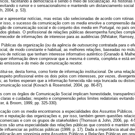
icos, facilitando a democracia e sendo o meio de socialização. As histórias
, evitando o rumor e o sensacionalismo e mantendo um distanciamento social
, 2004, p. 53).
gar e apresentar notícias, mas estas são selecionadas de acordo com rotinas e
 por isso, o sucesso da comunicação com os
media
envolve a compreensão da n
rgão de comunicação social e do conjunto dos
media
em Portugal, no país 
s globais. O profissional de relações públicas desempenha funções complem
necedor de informações de interesse para as audiências (Whitaker, Ramsey, 
s Públicas da organização (ou da agência de
outsourcing
contratada para o ef
ial, de modo constante e habitual, as melhores relações, baseadas no mút
o de notícias que tenham interesse informativo autêntico (Granado & Malhei
qualquer informação deve comprovar que a mesma é correta, completa e está 
ção emissora e do meio de comunicação recetor.
itui-se, desta forma, como fonte de informação institucional. De uma relação
respeito profissional entre os dois polos com interesses, por vezes, divergen
; as fontes esperam que a informação fornecida não seja truncada ou distor
omunicação social (Kovach & Rosenstiel, 2004, pp. 86-87).
s com os órgãos de Comunicação Social implicam honestidade, transparênc
, claras e cuidadas; respeito e compreensão pelos limites redatoriais evitand
ter, & Broom, 1999, pp. 325-330).
icação com os
media
encontramos a especialidades dos Assuntos Públicos.
m e reputação das organizações e, por isso, também gerem questões relaci
 comerciais e com os grupos de
stakeholders
(Thomson & John, 2006, pp. 4-5
icos são uma especialidade das relações públicas que constrói e mantém re
e influenciar as políticas públicas (1999, p. 17). Dada a importância atual d
tilização em sinonímia entre Assuntos Públicos e Relações Públicas em orga