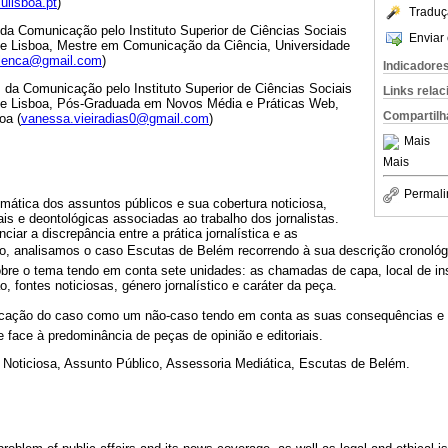
ulisboa.pt
)
Traduç
da Comunicação pelo Instituto Superior de Ciências Sociais
Enviar 
 de Lisboa, Mestre em Comunicação da Ciência, Universidade
lenca@gmail.com
)
Indicadore
 da Comunicação pelo Instituto Superior de Ciências Sociais
Links rela
 de Lisboa, Pós-Graduada em Novos Média e Práticas Web,
Compartilh
oa (
vanessa.vieiradias0@gmail.com
)
Mais
Mais
Permali
emática dos assuntos públicos e sua cobertura noticiosa,
s e deontológicas associadas ao trabalho dos jornalistas.
iar a discrepância entre a prática jornalística e as
o, analisamos o caso Escutas de Belém recorrendo à sua descrição cronoló
obre o tema tendo em conta sete unidades: as chamadas de capa, local de i
, fontes noticiosas, género jornalístico e caráter da peça.
cação do caso como um não-caso tendo em conta as suas consequências e co
 face à predominância de peças de opinião e editoriais.
 Noticiosa, Assunto Público, Assessoria Mediática, Escutas de Belém.