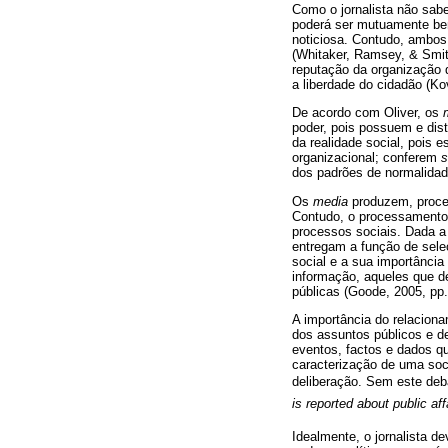
Como o jornalista não sab
poderá ser mutuamente ben
noticiosa. Contudo, ambos
(Whitaker, Ramsey, & Smith
reputação da organização q
a liberdade do cidadão (Ko
De acordo com Oliver, os
poder, pois possuem e dist
da realidade social, pois 
organizacional; conferem
s
dos padrões de normalidade
Os
media
produzem, proces
Contudo, o processamento 
processos sociais. Dada a
entregam a função de sele
social e a sua importância
informação, aqueles que d
públicas (Goode, 2005, pp.
A importância do relaciona
dos assuntos públicos e d
eventos, factos e dados q
caracterização de uma soc
deliberação. Sem este deb
is reported about public aff
Idealmente, o jornalista d