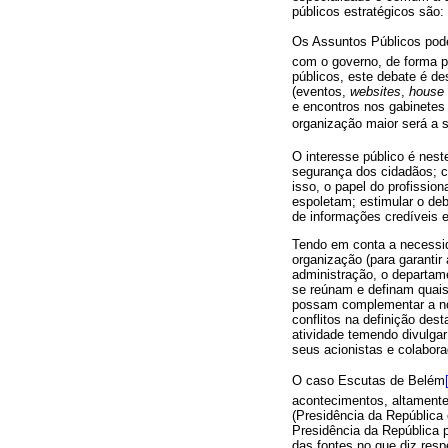
públicos estratégicos são
Os Assuntos Públicos pode
com o governo, de forma pú
públicos, este debate é d
(eventos,
websites
,
house 
e encontros nos gabinetes
organização maior será a s
O interesse público é nest
segurança dos cidadãos; c
isso, o papel do profissio
espoletam; estimular o deb
de informações credíveis 
Tendo em conta a necessid
organização (para garanti
administração, o departame
se reúnam e definam quais
possam complementar a not
conflitos na definição de
atividade temendo divulga
seus acionistas e colabora
O caso Escutas de Belém
acontecimentos, altamente
(Presidência da República
Presidência da República 
das fontes no que diz res