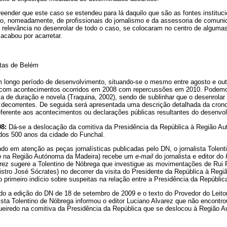
eender que este caso se estendeu para lá daquilo que são as fontes instituc
, nomeadamente, de profissionais do jornalismo e da assessoria de comuni
elevância no desenrolar de todo o caso, se colocaram no centro de alguma
cabou por acarretar.
tas de Belém
 longo período de desenvolvimento, situando-se o mesmo entre agosto e ou
 com acontecimentos ocorridos em 2008 com repercussões em 2010. Podemos
ia de duração e novela (Traquina, 2002), sendo de sublinhar que o desenrola
 decorrentes. De seguida será apresentada uma descrição detalhada da cronol
ferente aos acontecimentos ou declarações públicas resultantes do desenv
08:
Dá-se a deslocação da comitiva da Presidência da República à Região A
os 500 anos da cidade do Funchal.
do em atenção as peças jornalísticas publicadas pelo DN, o jornalista Tolen
o
na Região Autónoma da Madeira) recebe um
e-mail
do jornalista e editor do
arez sugere a Tolentino de Nóbrega que investigue as movimentações de Rui P
nistro José Sócrates) no decorrer da visita do Presidente da República à Re
o primeiro indício sobre suspeitas na relação entre a Presidência da Repúblic
do a edição do DN de 18 de setembro de 2009 e o texto do Provedor do Leito
ista Tolentino de Nóbrega informou o editor Luciano Alvarez que não encontr
ueiredo na comitiva da Presidência da República que se deslocou à Região 