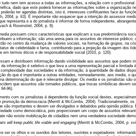
e tudo nem tem acesso a todas as informações, a relação com o profissional 
éfica, dado que este poderá fornecer as informações sobre a organização ne
 poderão ter agendas distintas, isto é, interesses conflituantes face às fu
, 2004, p. 63). É importante não esquecer que a intenção do assessor mediá
ue representa e a do jornalista é informar de forma independente, abrangent
vach & Rosenstiel, 2004, p. 8).
media
possuem cinco características que explicam a sua predominância soci
ribuem a informação; são uma arena para os assuntos de interesse público; 
estão no centro da mudança de valores sociais, na formação de grupos, na cria
tatus
de celebridade e fama, contribuindo para a projeção da imagem dos líde
 em termos éticos e de responsabilidade social (2010, p. 120).
sam e distribuem informação dando visibilidade aos assuntos que podem int
da informação é seletivo o que leva a uma representação parcial e limitada 
 complexidade das sociedades e da informação, à quantidade de dados dispon
ção do que é importante a outras entidades, nomeadamente, aos
media
, o q
 na determinação do que é relevante divulgar. Os
media
e os jornalistas são o
ecidem que assuntos são tornados públicos, que trocas simbólicas devem se
 94-96).
mento com os jornalistas é dependente da função social destes, especialment
e promoção da democracia (Merritt & McCombs, 2004). Tradicionalmente, os 
ue são importantes e devem ser divulgados e debatidos pela opinião pública.
iedade como democrática, pois proporcionam um corpo de assuntos relevant
ate não existe mobilização de cidadãos nem uma verdadeira sociedade democ
airs will keep public life viable and engaging
(Merritt & McCombs, 2004, p. xvii
eve ser os olhos e os ouvidos dos leitores, ouvintes e espetadores: informando