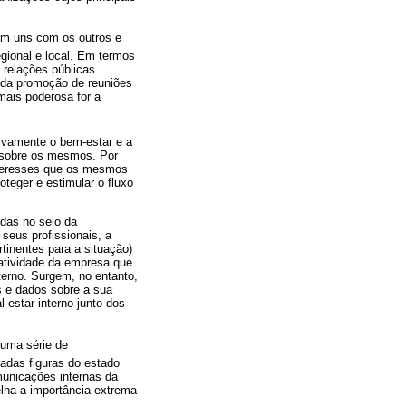
em uns com os outros e
egional e local. Em termos
 relações públicas
s da promoção de reuniões
mais poderosa for a
tivamente o bem-estar e a
 sobre os mesmos. Por
interesses que os mesmos
teger e estimular o fluxo
das no seio da
seus profissionais, a
tinentes para a situação)
atividade da empresa que
terno. Surgem, no entanto,
s e dados sobre a sua
estar interno junto dos
 uma série de
adas figuras do estado
municações internas da
lha a importância extrema