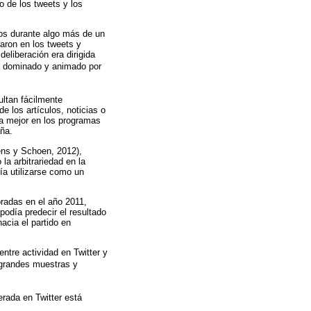
o de los tweets y los
dos durante algo más de un
aron en los tweets y
deliberación era dirigida
aba dominado y animado por
ultan fácilmente
 los artículos, noticias o
ba mejor en los programas
aña.
gens y Schoen, 2012),
la arbitrariedad en la
ía utilizarse como un
bradas en el año 2011,
podía predecir el resultado
acia el partido en
ntre actividad en Twitter y
r grandes muestras y
erada en Twitter está