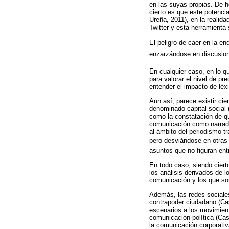
en las suyas propias. De h
cierto es que este potencia
Ureña, 2011), en la realid
Twitter y esta herramienta 
El peligro de caer en la en
enzarzándose en discusione
En cualquier caso, en lo q
para valorar el nivel de pr
entender el impacto de léxi
Aun así, parece existir cie
denominado capital social (
como la constatación de q
comunicación como narrador
al ámbito del periodismo t
pero desviándose en otras d
asuntos que no figuran en
En todo caso, siendo cierto
los análisis derivados de 
comunicación y los que son
Además, las redes sociales
contrapoder ciudadano (Cast
escenarios a los movimient
comunicación política (Cas
la comunicación corporativa