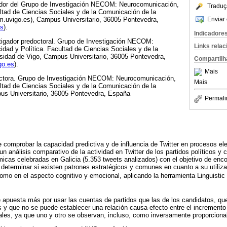
inador del Grupo de Investigación NECOM: Neurocomunicación,
Traduç
ultad de Ciencias Sociales y de la Comunicación de la
Enviar 
m.uvigo.es), Campus Universitario, 36005 Pontevedra,
es
).
Indicadore
stigador predoctoral. Grupo de Investigación NECOM:
Links rela
dad y Política. Facultad de Ciencias Sociales y de la
sidad de Vigo, Campus Universitario, 36005 Pontevedra,
Compartilh
go.es
).
Mais
octora. Grupo de Investigación NECOM: Neurocomunicación,
Mais
ultad de Ciencias Sociales y de la Comunicación de la
us Universitario, 36005 Pontevedra, España
Permali
e comprobar la capacidad predictiva y de influencia de Twitter en procesos el
 un análisis comparativo de la actividad en Twitter de los partidos políticos y 
icas celebradas en Galicia (5.353 tweets analizados) con el objetivo de enc
y determinar si existen patrones estratégicos y comunes en cuanto a su utiliza
omo en el aspecto cognitivo y emocional, aplicando la herramienta Linguistic
e apuesta más por usar las cuentas de partidos que las de los candidatos, q
y que no se puede establecer una relación causa-efecto entre el incremento
ales, ya que uno y otro se observan, incluso, como inversamente proporciona