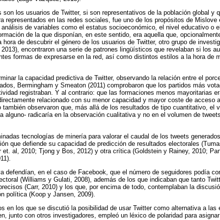
 son los usuarios de Twitter, si son representativos de la población global y 
ra representados en las redes sociales, fue uno de los propósitos de Mislove e
l análisis de variables como el estatus socioeconómico, el nivel educativo o el 
ormación de la que disponían, en este sentido, era aquella que, opcionalmente
la hora de descubrir el género de los usuarios de Twitter, otro grupo de inves
2013), encontraron una serie de patrones lingüísticos que revelaban si los a
ntes formas de expresarse en la red, así como distintos estilos a la hora de 
rminar la capacidad predictiva de Twitter, observando la relación entre el por
cados, Bermingham y Smeaton (2011) comprobaron que los partidos más vota
vidad registraban. Y al contrario: que las formaciones menos mayoritarias er
 directamente relacionado con su menor capacidad y mayor coste de acceso a 
 también observaron que, más allá de los resultados de tipo cuantitativo, el v
ía alguno- radicaría en la observación cualitativa y no en el volumen de twee
inadas tecnologías de minería para valorar el caudal de los tweets generados
ción que defiende su capacidad de predicción de resultados electorales (Tumas
t. al, 2010; Tjong y Bos, 2012) y otra crítica (Goldstein y Rainey, 2010; Pa
11).
 ya defendían, en el caso de Facebook, que el número de seguidores podía c
electoral (Williams y Gulati, 2008), además de los que indicaban que tanto Tw
 precisos (Carr, 2010) y los que, por encima de todo, contemplaban la discusi
ón política (Koop y Jansen, 2009).
s en los que se discutió la posibilidad de usar Twitter como alternativa a las
en, junto con otros investigadores, empleó un léxico de polaridad para asignar