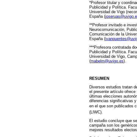
*Profesor titular y coord
Publicidad y Política. Fac
Universidad de Vigo (neco
España (
joseruas@uvigo.
**Profesor invitado e inve
Neurocomunicación, Publici
Comunicación de la Univer
España (
ivanpuentes@uvi
***Profesora contratada d
Publicidad y Política. Fac
Universidad de Vigo, Camp
(
mabelm@uvigo.es
).
RESUMEN
Diversos estudios tratan d
el presente artículo ofrece
últimas elecciones autonóm
diferencias significativas 
en el que son publicados c
(LIWC).
El estudio concluye que s
campaña son los genéricos 
mejores resultados elector