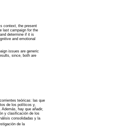
is context, the present
he last campaign for the
and determine if it is
ognitive and emotional
aign issues are generic
esults, since, both are
corrientes teóricas: las que
os de los políticos y,
es. Además, hay que añadir,
ón y clasificación de los
álisis consolidadas y la
stigación de la