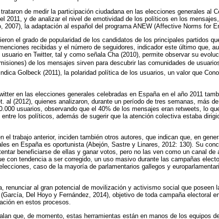
trataron de medir la participación ciudadana en las elecciones generales al 
 2011, y de analizar el nivel de emotividad de los políticos en los mensajes, 
007), la adaptación al español del programa ANEW (Affective Norms for En
eron el grado de popularidad de los candidatos de los principales partidos qu
 menciones recibidas y el número de seguidores, indicador este último que, au
usuario en Twitter, tal y como señala Cha (2010), permite observar su evoluc
misiones) de los mensajes sirven para descubrir las comunidades de usuarios
ndica Golbeck (2011), la polaridad política de los usuarios, un valor que Cono
witter en las elecciones generales celebradas en España en el año 2011 tambié
t. al (2012), quienes analizaron, durante un período de tres semanas, más 
000 usuarios, observando que el 40% de los mensajes eran retweets, lo que l
 entre los políticos, además de sugerir que la atención colectiva estaba dirig
en el trabajo anterior, inciden también otros autores, que indican que, en gene
iales en España es oportunista (Abejón, Sastre y Linares, 2012: 130). Su co
tentar beneficiarse de ellas y ganar votos, pero no las ven como un canal de
ue con tendencia a ser corregido, un uso masivo durante las campañas electo
 elecciones, caso de la mayoría de parlamentarios gallegos y europarlamenta
ica, renunciar al gran potencial de movilización y activismo social que poseen 
 (García, Del Hoyo y Fernández, 2014), objetivo de toda campaña electoral 
ización en estos procesos.
alan que, de momento, estas herramientas están en manos de los equipos de l