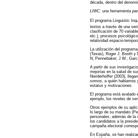
década, dentro del denom
LIWC: una herramienta para
El programa Linguistic In
textos a través de una ser
clasificación de 70 variabl
etc.), procesos psicológic
relatividad espacio-tempor
La utilización del program
(Texas), Roger J. Booth y 
N; Pennebaker, J.W.; Garcí
A partir de sus investigaci
mejorías en la salud de su
Nierderhoffer (2003), lleg
somos, a quién hablamos y
estatus y motivaciones.
El programa está avalado e
ejemplo, los niveles de se
Otros ejemplos de su aplica
lo largo de su mandato (Pe
personales, además de la c
los candidatos a la presid
campaña electoral corresp
En España, se han realizad