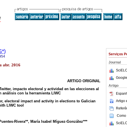
S*)
Serviços P
954
Journal
a abr. 2016
SciELO
Google
ARTIGO ORIGINAL
Artigo
witter, impacto electoral y actividad en las elecciones al
n análisis con la herramienta LIWC
Espanh
Artigo
ter, electoral impact and activity in elections to Galician
with LIWC tool
Referên
Como c
Puentes-Rivera**, María Isabel Míguez-González***
SciELO