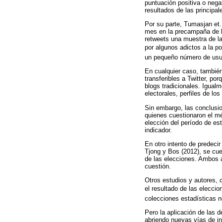
puntuación positiva o nega
resultados de las principa
Por su parte, Tumasjan et.
mes en la precampaña de l
retweets una muestra de la 
por algunos adictos a la p
un pequeño número de usu
En cualquier caso, también
transferibles a Twitter, p
blogs tradicionales. Igual
electorales, perfiles de l
Sin embargo, las conclusio
quienes cuestionaron el mé
elección del período de es
indicador.
En otro intento de predeci
Tjong y Bos (2012), se cue
de las elecciones. Ambos a
cuestión.
Otros estudios y autores, 
el resultado de las eleccio
colecciones estadísticas 
Pero la aplicación de las 
abriendo nuevas vías de i