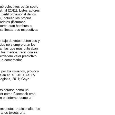
qué colectivos están sobre
t. al (2011). Estos autores
perfil profesional de los
, incluían los propios
tigadores (Bamman,
utores eran hombres o
manifestar sus respectivas
centaje de votos obtenidos y
dos no siempre eran los
an las que más utilizaban
los medios tradicionales.
erdadero valor predictivo
ts o comentarios
 por los usuarios, provocó
jan et. al, 2010; Asur y
nagiotis, 2011; Gayo-
onsiderarse como un
itter como Facebook eran
ón en internet como un
 encuestas tradicionales fue
 a los tweets una