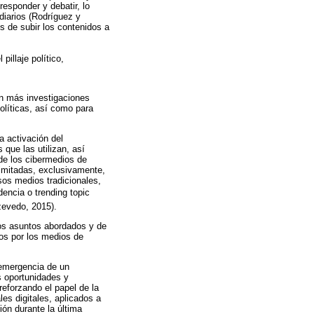
responder y debatir, lo
ediarios (Rodríguez y
s de subir los contenidos a
illaje político,
an más investigaciones
políticas, así como para
a activación del
 que las utilizan, así
de los cibermedios de
limitadas, exclusivamente,
sos medios tradicionales,
ncia o trending topic
zevedo, 2015).
 los asuntos abordados y de
dos por los medios de
 emergencia de un
as oportunidades y
eforzando el papel de la
es digitales, aplicados a
ión durante la última