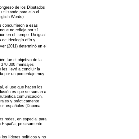
Congreso de los Diputados
utilizando para ello el
glish Words).
e concurrieron a esas
nque no refleja por sí
ión en el tiempo. De igual
 de ideología afín y
ver (2011) determinó en el
n fue el objetivo de la
de 370.000 mensajes
es llevó a concluir la
ida por un porcentaje muy
ral, el uso que hacen los
nclusión es que se suman a
 auténtica comunicación,
rales y prácticamente
rios españoles (Dapena
las redes, en especial para
en España, precisamente
os líderes políticos y no