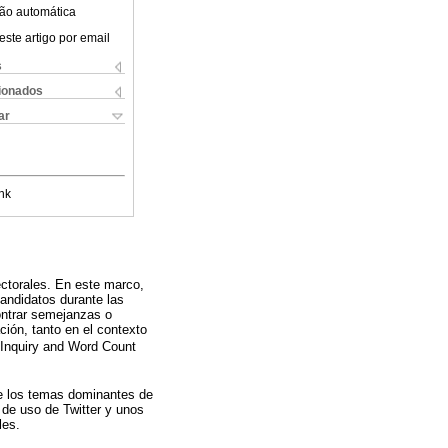
ão automática
este artigo por email
s
cionados
ar
nk
ectorales. En este marco,
candidatos durante las
ontrar semejanzas o
ción, tanto en el contexto
 Inquiry and Word Count
ue los temas dominantes de
 de uso de Twitter y unos
les.