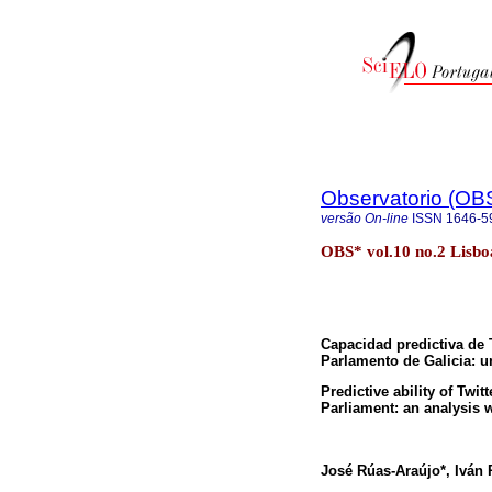
Observatorio (OB
versão On-line
ISSN
1646-5
OBS* vol.10 no.2 Lisbo
Capacidad predictiva de T
Parlamento de Galicia: u
Predictive ability of Twit
Parliament: an analysis 
José Rúas-Araújo*, Iván 