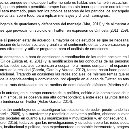
echo, aunque se indica que Twitter no sólo es hablar, sino también escuchar, 
l, que en principio permitiría romper barreras sin tener que contar con interm
ad está mermado, pues son los propios asesores de los partidos los encargado
se utiliza, sobre todo, para replicar mensajes y difundir consignas.
dogamia de guardianes y defensores del mensaje (Aira, 2011) y de alimentar el p
s que provocan un suicidio en Twitter, en expresión de Orihuela (2011: 259).
ue sí parecen estar de acuerdo la mayoría de los estudios es que se necesit
edicción de la redes sociales y analizar el sentimiento de las conversaciones 
cos diferentes y utilizar programas para el análisis de emociones.
rto consenso a la hora de considerar la contribución de las redes sociales en l
Gil de Zúñiga et. al, 2011) y la modificación de las conductas de las personas
ue las redes sociales comienzan a ocupar –o al menos compartir- el espacio 
es de la realidad (García, García y Varona, 2012), tareas hasta hace poco 
radicional. Tratando en ocasiones las redes sociales los mismos temas que e
e la agenda-setting y convirtiendo, por ejemplo en el caso de Twitter, en tende
tre los más destacados en los medios de comunicación clásicos (Martins y A
 lo anterior, en el campo concreto de la política, debido a la complejidad de
los mismos, sí se observa una alta correspondencia entre esos asuntos trata
 tendencia en Twitter (Rubio García, 2014).
 están contribuyendo a reconfigurar las relaciones de poder, posibilitando la
ells, 2009), y a transformar y redefinir el activismo político, abriendo nuev
os sociales en cuanto a su organización y movilización y, en consecuencia, r
ero, 2015), toda vez que las investigaciones y estudios sobre las redes social
, institucional y política, han experimentado un notable incremento y progres