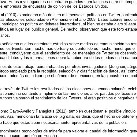
tiva. Estos investigadores encontraron grandes correlaciones entre el cómput
les empresas de encuestas de opinión de los Estados Unidos.
 al (2010) examinaron más de cien mil mensajes políticos en Twitter publica
as elecciones celebradas en Alemania en el año 2009. Estos autores encontr
participación política en debates interactivos, si bien no estaba claro si esta 
olítica en lugar del público general. De hecho, observaron que este foro est
arios.
 señalaron que los anteriores estudios sobre medios de comunicación no res
orque los tweets son mucho más cortos y su contenido es mucho menor que el de
mente, concluyeron que el sentimiento de los mensajes de Twitter se observa
os candidatos y las informaciones sobre la cobertura de los medios en la camp
nes de este trabajo fueron rebatidas por otros investigadores (Jungherr, Jür
todo empleado para la recogida, selección y clasificación de datos, así como 
tudio, además de indicar que el número de menciones en la globosfera no pod
r a través de Twitter los resultados de las elecciones al senado holandés cele
stionaron si contando simplemente las menciones a los partidos políticos se 
utores valoraron el sentimiento de los Tweets, si eran positivos o negativos h
como Gayo-Avello y Panagiotis (2011), también cuestionan el posible vínculo e
nes. Así, mencionan la falacia del big data, es decir, que el hecho de obtene
no hace que éstas sean necesariamente representativas de la población.
denominadas tecnologías de minería para valorar el caudal de información gen
nvestigación, también en España.