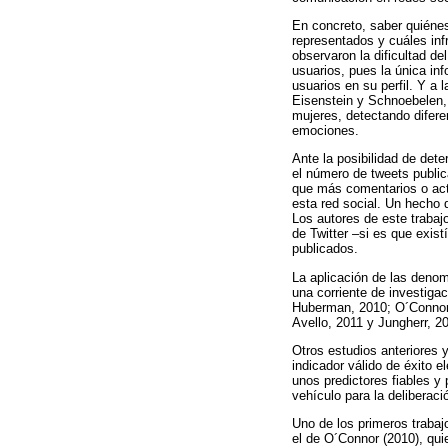
En concreto, saber quiénes
representados y cuáles inf
observaron la dificultad de
usuarios, pues la única inf
usuarios en su perfil. Y a 
Eisenstein y Schnoebelen, 
mujeres, detectando difere
emociones.
Ante la posibilidad de dete
el número de tweets publi
que más comentarios o acti
esta red social. Un hecho
Los autores de este trabajo
de Twitter –si es que exist
publicados.
La aplicación de las denom
una corriente de investiga
Huberman, 2010; O´Connor e
Avello, 2011 y Jungherr, 20
Otros estudios anteriores
indicador válido de éxito 
unos predictores fiables y
vehículo para la deliberaci
Uno de los primeros trabajo
el de O´Connor (2010), qui