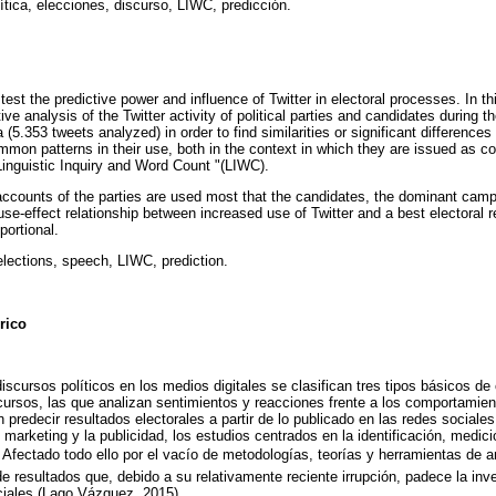
lítica, elecciones, discurso, LIWC, predicción.
test the predictive power and influence of Twitter in electoral processes. In th
ive analysis of the Twitter activity of political parties and candidates during t
a (5.353 tweets analyzed) in order to find similarities or significant differences 
mmon patterns in their use, both in the context in which they are issued as c
"Linguistic Inquiry and Word Count "(LIWC).
ccounts of the parties are used most that the candidates, the dominant camp
se-effect relationship between increased use of Twitter and a best electoral r
portional.
 elections, speech, LIWC, prediction.
rico
discursos políticos en los medios digitales se clasifican tres tipos básicos de 
cursos, las que analizan sentimientos y reacciones frente a los comportamient
n predecir resultados electorales a partir de lo publicado en las redes social
 marketing y la publicidad, los estudios centrados en la identificación, medici
. Afectado todo ello por el vacío de metodologías, teorías y herramientas de an
 resultados que, debido a su relativamente reciente irrupción, padece la inve
iales (Lago Vázquez, 2015).