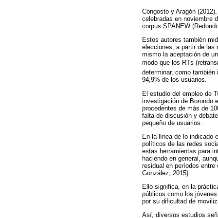
Congosto y Aragón (2012), 
celebradas en noviembre del
corpus SPANEW (Redondo, 2
Estos autores también midi
elecciones, a partir de las
mismo la aceptación de un 
modo que los RTs (retrans
determinar, como también i
94,9% de los usuarios.
El estudio del empleo de T
investigación de Borondo e
procedentes de más de 100.
falta de discusión y debate
pequeño de usuarios.
En la línea de lo indicado 
políticos de las redes soc
estas herramientas para in
haciendo en general, aunq
residual en períodos entre
González, 2015).
Ello significa, en la práct
públicos como los jóvenes
por su dificultad de movil
Así, diversos estudios señ