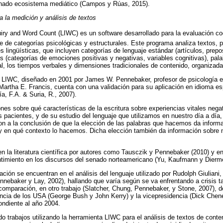
inado ecosistema mediático (Campos y Rúas, 2015).
 la medición y análisis de textos
quiry and Word Count (LIWC) es un software desarrollado para la evaluación c
ie de categorías psicológicas y estructurales. Este programa analiza textos, p
es lingüísticas, que incluyen categorías de lenguaje estándar (artículos, prep
os (categorías de emociones positivas y negativas, variables cognitivas), pal
al, los tiempos verbales y dimensiones tradicionales de contenido, organizada
a LIWC, diseñado en 2001 por James W. Pennebaker, profesor de psicología e
Martha E. Francis, cuenta con una validación para su aplicación en idioma e
a, F.A. & Suria, R., 2007).
ones sobre qué características de la escritura sobre experiencias vitales nega
s pacientes, y de su estudio del lenguaje que utilizamos en nuestro día a día
aron a la conclusión de que la elección de las palabras que hacemos da inform
 en qué contexto lo hacemos. Dicha elección también da información sobre n
n la literatura científica por autores como Tausczik y Pennebaker (2010) y e
ntimiento en los discursos del senado norteamericano (Yu, Kaufmann y Dierme
ción se encuentran en el análisis del lenguaje utilizado por Rudolph Giuliani
nnebaker y Lay, 2002), hallando que varía según se va enfrentando a crisis t
omparación, en otro trabajo (Slatcher, Chung, Pennebaker, y Stone, 2007), de 
encia de los USA (George Bush y John Kerry) y la vicepresidencia (Dick Chen
ondiente al año 2004.
o trabajos utilizando la herramienta LIWC para el análisis de textos de conten