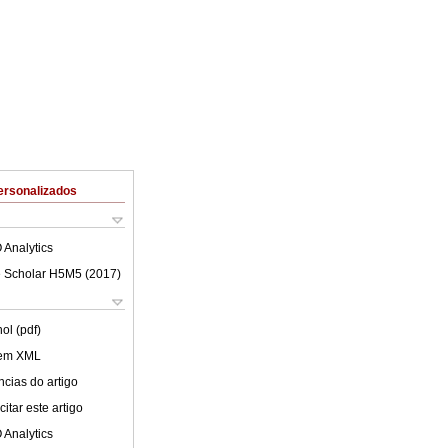
ersonalizados
 Analytics
 Scholar H5M5 (
2017
)
ol (pdf)
 em XML
cias do artigo
itar este artigo
 Analytics