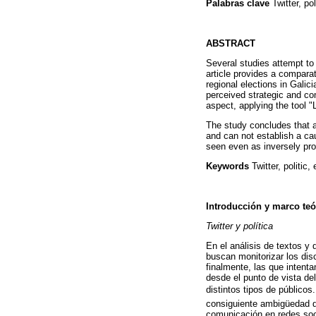
Palabras clave
Twitter, po
ABSTRACT
Several studies attempt to 
article provides a comparat
regional elections in Galici
perceived strategic and co
aspect, applying the tool 
The study concludes that a
and can not establish a cau
seen even as inversely pro
Keywords
Twitter, politic,
Introducción y marco teó
Twitter y política
En el análisis de textos y 
buscan monitorizar los dis
finalmente, las que intenta
desde el punto de vista del
distintos tipos de públicos
consiguiente ambigüedad de
comunicación en redes soc