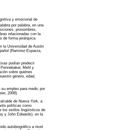
ognitiva y emocional de
alabra por palabra, en una
osiciones, pronombres,
abras relacionadas con la
s de forma jerárquica.
n la Universidad de Austin
spañol (Ramírez-Esparza,
tivas podían predecir
, Pennebaker, Mehl y
ación sobre quiénes
uestro género, edad,
n su empleo para medir, por
ier, 2008).
, alcalde de Nueva York, a
anto políticas como
los estilos lingüísticos de
ey y John Edwards), en la
ido autobiográfico a nivel