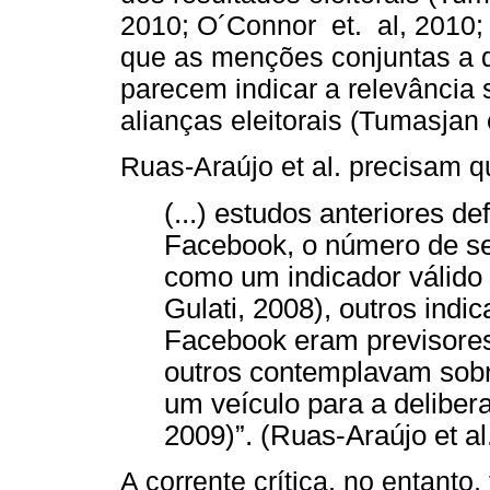
2010; O´Connor et. al, 2010
que as menções conjuntas a d
parecem indicar a relevância 
alianças eleitorais (Tumasjan e
Ruas-Araújo et al. precisam q
(...) estudos anteriores d
Facebook, o número de se
como um indicador válido d
Gulati, 2008), outros indi
Facebook eram previsores 
outros contemplavam sobr
um veículo para a deliber
2009)”. (Ruas-Araújo et al
A corrente crítica, no entant