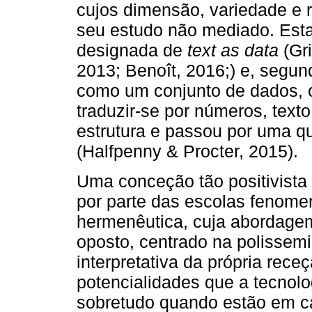
cujos dimensão, variedade e r
seu estudo não mediado. Esta 
designada de
text as data
(Gri
2013; Benoît, 2016;) e, segun
como um conjunto de dados, o
traduzir-se por números, text
estrutura e passou por uma q
(Halfpenny & Procter, 2015).
Uma conceção tão positivista 
por parte das escolas fenomeno
hermenêutica, cuja abordage
oposto, centrado na polissemi
interpretativa da própria receç
potencialidades que a tecnolog
sobretudo quando estão em c