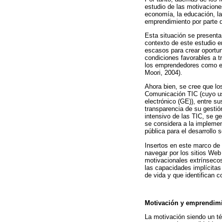
estudio de las motivaciones
economía, la educación, la
emprendimiento por parte d
Esta situación se presenta
contexto de este estudio 
escasos para crear oportun
condiciones favorables a t
los emprendedores como ent
Moori, 2004).
Ahora bien, se cree que lo
Comunicación TIC (cuyo uso
electrónico (GE)), entre s
transparencia de su gestió
intensivo de las TIC, se g
se considera a la implemen
pública para el desarrollo
Insertos en este marco de u
navegar por los sitios Web 
motivacionales extrínsecos
las capacidades implícita
de vida y que identifican 
Motivación y emprendim
La motivación siendo un té