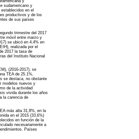
suramericana y
nte sudamericano y
s establecidos en el
es productivos y de los
antes de sus países
segundo trimestre del 2017
stre móvil entre marzo y
017) se ubicó en 4,4% en
IH), realizada por el
de 2017 la tasa de
as del Instituto Nacional
EM), (2016-2017), se
 una TEA de 25.1%,
s se destaca, no obstante
ar modelos nuevos y
smo de la actividad
is vivida durante los años
a la carencia de
TEA más alta 31,8%, en la
enida en el 2015 (33,6%)
blecidos en función de la
vinculado necesariamente a
rendimientos. Países