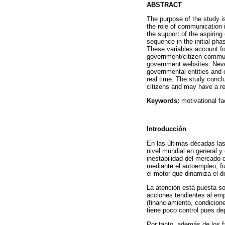
ABSTRACT
The purpose of the study is
the role of communication 
the support of the aspirin
sequence in the initial pha
These variables account for
government/citizen communi
government websites. Neve
governmental entities and c
real time. The study concl
citizens and may have a rel
Keywords:
motivational fa
Introducción
En las últimas décadas la
nivel mundial en general y
inestabilidad del mercado 
mediante el autoempleo, f
el motor que dinamiza el d
La atención está puesta so
acciones tendientes al emp
(financiamiento, condicion
tiene poco control pues de
Por tanto, además de los 