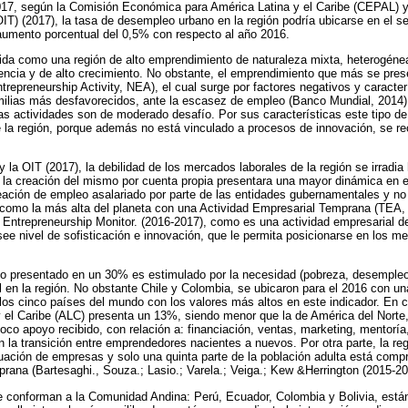
2017, según la Comisión Económica para América Latina y el Caribe (CEPAL) y
(OIT) (2017), la tasa de desempleo urbano en la región podría ubicarse en el s
aumento porcentual del 0,5% con respecto al año 2016.
ida como una región de alto emprendimiento de naturaleza mixta, heterogéne
ncia y de alto crecimiento. No obstante, el emprendimiento que más se pres
trepreneurship Activity, NEA), el cual surge por factores negativos y caracte
amilias más desfavorecidos, ante la escasez de empleo (Banco Mundial, 2014)
 las actividades son de moderado desafío. Por sus características este tipo 
 la región, porque además no está vinculado a procesos de innovación, se re
a OIT (2017), la debilidad de los mercados laborales de la región se irradia 
 la creación del mismo por cuenta propia presentara una mayor dinámica en e
reación de empleo asalariado por parte de las entidades gubernamentales y n
n como la más alta del planeta con una Actividad Empresarial Temprana (TEA, 
Entrepreneurship Monitor. (2016-2017), como es una actividad empresarial d
see nivel de sofisticación e innovación, que le permita posicionarse en los m
to presentado en un 30% es estimulado por la necesidad (pobreza, desempleo
 en la región. No obstante Chile y Colombia, se ubicaron para el 2016 con u
 los cinco países del mundo con los valores más altos en este indicador. En
y el Caribe (ALC) presenta un 13%, siendo menor que la de América del Nort
poco apoyo recibido, con relación a: financiación, ventas, marketing, mentoría
n la transición entre emprendedores nacientes a nuevos. Por otra parte, la r
uación de empresas y solo una quinta parte de la población adulta está comp
ana (Bartesaghi., Souza.; Lasio.; Varela.; Veiga.; Kew &Herrington (2015-2
 conforman a la Comunidad Andina: Perú, Ecuador, Colombia y Bolivia, están