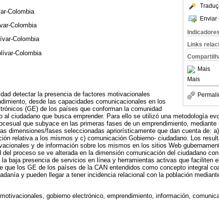
Traduç
var-Colombia
Enviar 
ívar-Colombia
Indicadore
lívar-Colombia
Links rela
olívar-Colombia
Compartilh
Mais
Mais
lidad detectar la presencia de factores motivacionales
Permali
ndimiento, desde las capacidades comunicacionales en los
ctrónicos (GE) de los países que conforman la comunidad
 al ciudadano que busca emprender. Para ello se utilizó una metodología evo
rocesual que subyace en las primeras fases de un emprendimiento, mediante 
las dimensiones/fases seleccionadas apriorísticamente que dan cuenta de: a)
ción relativa a los mismos y c) comunicación Gobierno- ciudadano. Los resulta
ivacionales y de información sobre los mismos en los sitios Web gubernamen
 del proceso se ve alterada en la dimensión comunicación del ciudadano con
la baja presencia de servicios en línea y herramientas activas que faciliten 
ye que los GE de los países de la CAN entendidos como concepto integral co
danía y pueden llegar a tener incidencia relacional con la población mediante
motivacionales, gobierno electrónico, emprendimiento, información, comunic