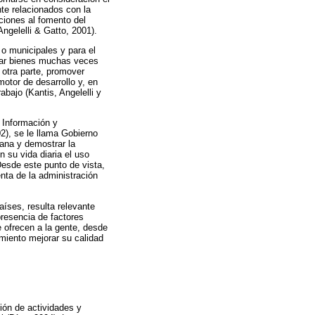
nte relacionados con la
ciones al fomento del
ngelelli & Gatto, 2001).
 o municipales y para el
onar bienes muchas veces
 otra parte, promover
otor de desarrollo y, en
bajo (Kantis, Angelelli y
 Información y
2), se le llama Gobierno
dana y demostrar la
 su vida diaria el uso
Desde este punto de vista,
nta de la administración
aíses, resulta relevante
presencia de factores
 ofrecen a la gente, desde
miento mejorar su calidad
ión de actividades y