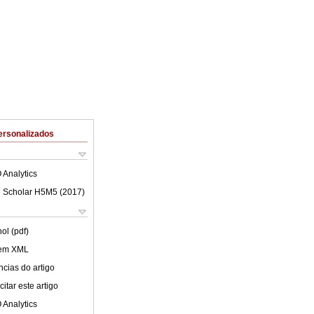
ersonalizados
 Analytics
 Scholar H5M5 (
2017
)
ol (pdf)
 em XML
cias do artigo
itar este artigo
 Analytics