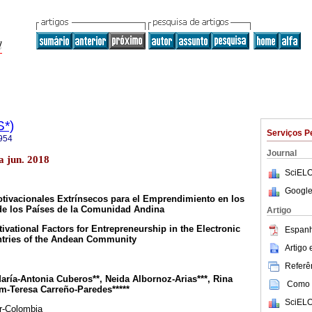
S*)
Serviços P
954
Journal
a jun. 2018
SciELO
Google
tivacionales Extrínsecos para el Emprendimiento en los
de los Países de la Comunidad Andina
Artigo
ivational Factors for Entrepreneurship in the Electronic
Espanh
tries of the Andean Community
Artigo
Referên
María-Antonia Cuberos**, Neida Albornoz-Arias***, Rina
Como c
am-Teresa Carreño-Paredes*****
SciELO
r-Colombia