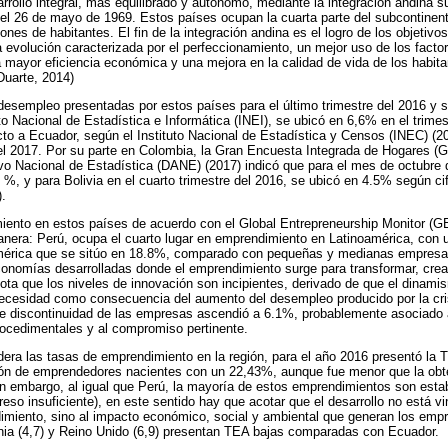
rollo integral, más equilibrado y autónomo, mediante la integración andina 
 el 26 de mayo de 1969. Estos países ocupan la cuarta parte del subcontine
nes de habitantes. El fin de la integración andina es el logro de los objetivo
evolución caracterizada por el perfeccionamiento, un mejor uso de los factor
 mayor eficiencia económica y una mejora en la calidad de vida de los habit
Duarte, 2014)
desempleo presentadas por estos países para el último trimestre del 2016 y 
to Nacional de Estadística e Informática (INEI), se ubicó en 6,6% en el trime
to a Ecuador, según el Instituto Nacional de Estadística y Censos (INEC) (2
l 2017. Por su parte en Colombia, la Gran Encuesta Integrada de Hogares (GE
o Nacional de Estadística (DANE) (2017) indicó que para el mes de octubre 
%, y para Bolivia en el cuarto trimestre del 2016, se ubicó en 4.5% según cifr
).
iento en estos países de acuerdo con el Global Entrepreneurship Monitor (G
manera: Perú, ocupa el cuarto lugar en emprendimiento en Latinoamérica, con
mérica que se sitúo en 18.8%, comparado con pequeñas y medianas empresa
nomías desarrolladas donde el emprendimiento surge para transformar, cre
nota que los niveles de innovación son incipientes, derivado de que el dinami
ecesidad como consecuencia del aumento del desempleo producido por la cris
de discontinuidad de las empresas ascendió a 6.1%, probablemente asociado 
rocedimentales y al compromiso pertinente.
dera las tasas de emprendimiento en la región, para el año 2016 presentó la 
ión de emprendedores nacientes con un 22,43%, aunque fue menor que la obt
Sin embargo, al igual que Perú, la mayoría de estos emprendimientos son esta
eso insuficiente), en este sentido hay que acotar que el desarrollo no está 
dimiento, sino al impacto económico, social y ambiental que generan los emp
ia (4,7) y Reino Unido (6,9) presentan TEA bajas comparadas con Ecuador.