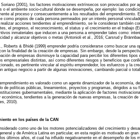
 Soriano (2001), los factores motivaciones extrínsecos son provocados por a
s o el ambiente socio-cultural donde se desempeña, por ejemplo: las condic
amente al proceso y consecuentemente a los resultados del emprendimiento. E
ce como propios de cada persona permeados por un interés personal vinculado
a realizar acciones tendientes al emprendimiento, se le consideran también co
ntes, el progreso, el reconocimiento, el status y el crecimiento en el trabajo (
tivos inmateriales que inducen a una persona a emprender tales como: inter
cidad y alcanzar objetivos o metas (Antonioli et al., 2016; Carsrud y Brännba
, Roberts & Bhidé (1999) emprender podría considerarse como buscar una op
con la finalidad de la creación de empresas. Sin embargo, desde la perspecti
creación de empresas disminuye la capacidad para percibir los diferentes tipo
 empresariales distintas, así como diferentes riesgos y beneficios que conll
onado, es pertinente vincular al espíritu emprendedor, los esfuerzos y la cre
n antiguo negocio a partir de algunas innovaciones, cambiando parcial o tota
emprendimiento es valorado como un agente dinamizador de la economía, de al
llo de políticas públicas, lineamientos, proyectos y programas, dirigidos a su
instituciones gubernamentales, mediante la aplicación de factores motivacion
l y económica, tendientes a la generación de nuevas empresas, la creación de 
es, 2010).
iento en los países de la CAN
nsiderado como uno de los motores potencializadores del crecimiento y desar
eneral y de América Latina en particular, en esta región es motivado en gran p
os últimos años, el cual ha influido negativamente en el desempeño de los m