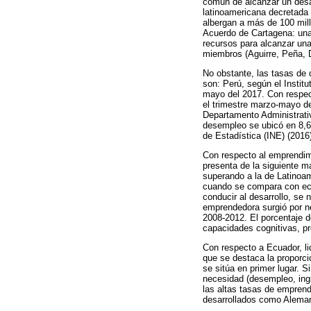
común de alcanzar un desar
latinoamericana decretada
albergan a más de 100 millo
Acuerdo de Cartagena: una 
recursos para alcanzar una
miembros (Aguirre, Peña, 
No obstante, las tasas de 
son: Perú, según el Institu
mayo del 2017. Con respec
el trimestre marzo-mayo de
Departamento Administrativ
desempleo se ubicó en 8,6 
de Estadística (INE) (2016
Con respecto al emprendim
presenta de la siguiente 
superando a la de Latinoa
cuando se compara con eco
conducir al desarrollo, se 
emprendedora surgió por n
2008-2012. El porcentaje 
capacidades cognitivas, p
Con respecto a Ecuador, li
que se destaca la proporc
se sitúa en primer lugar. 
necesidad (desempleo, ingr
las altas tasas de empren
desarrollados como Aleman