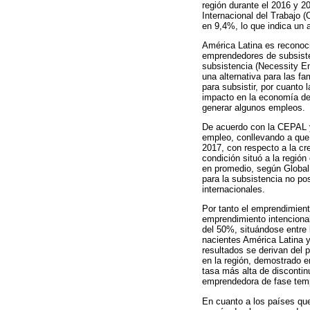
región durante el 2016 y 
Internacional del Trabajo 
en 9,4%, lo que indica un 
América Latina es reconoc
emprendedores de subsiste
subsistencia (Necessity En
una alternativa para las f
para subsistir, por cuanto
impacto en la economía de
generar algunos empleos.
De acuerdo con la CEPAL y l
empleo, conllevando a que
2017, con respecto a la c
condición situó a la regió
en promedio, según Global 
para la subsistencia no po
internacionales.
Por tanto el emprendimien
emprendimiento intencional
del 50%, situándose entre
nacientes América Latina 
resultados se derivan del 
en la región, demostrado e
tasa más alta de discontin
emprendedora de fase tempr
En cuanto a los países que