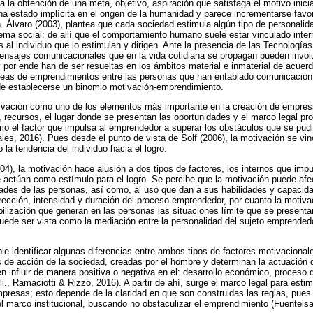
 la obtención de una meta, objetivo, aspiración que satisfaga el motivo inicia
a estado implícita en el origen de la humanidad y parece incrementarse favo
ón. Álvaro (2003), plantea que cada sociedad estimula algún tipo de personali
ema social; de allí que el comportamiento humano suele estar vinculado int
 al individuo que lo estimulan y dirigen. Ante la presencia de las Tecnología
ensajes comunicacionales que en la vida cotidiana se propagan pueden invol
y por ende han de ser resueltas en los ámbitos material e inmaterial de acuer
ideas de emprendimientos entre las personas que han entablado comunicación
de establecerse un binomio motivación-emprendimiento.
ivación como uno de los elementos más importante en la creación de empre
 recursos, el lugar donde se presentan las oportunidades y el marco legal pr
como el factor que impulsa al emprendedor a superar los obstáculos que se pudi
les, 2016). Pues desde el punto de vista de Solf (2006), la motivación se vinc
 la tendencia del individuo hacia el logro.
), la motivación hace alusión a dos tipos de factores, los internos que impu
actúan como estímulo para el logro. Se percibe que la motivación puede afect
ades de las personas, así como, al uso que dan a sus habilidades y capacida
dirección, intensidad y duración del proceso emprendedor, por cuanto la motiv
bilización que generan en las personas las situaciones límite que se presenta
puede ser vista como la mediación entre la personalidad del sujeto emprendedo
le identificar algunas diferencias entre ambos tipos de factores motivacional
as de acción de la sociedad, creadas por el hombre y determinan la actuación 
n influir de manera positiva o negativa en el: desarrollo económico, proceso d
li., Ramaciotti & Rizzo, 2016). A partir de ahí, surge el marco legal para esti
resas; esto depende de la claridad en que son construidas las reglas, pues
del marco institucional, buscando no obstaculizar el emprendimiento (Fuentels