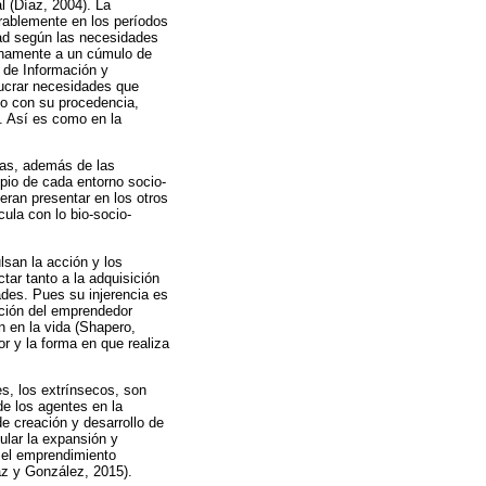
l (Díaz, 2004). La
rablemente en los períodos
dad según las necesidades
ernamente a un cúmulo de
s de Información y
ucrar necesidades que
do con su procedencia,
. Así es como en la
sas, además de las
opio de cada entorno socio-
eran presentar en los otros
ula con lo bio-socio-
lsan la acción y los
ar tanto a la adquisición
des. Pues su injerencia es
ación del emprendedor
n en la vida (Shapero,
r y la forma en que realiza
es, los extrínsecos, son
de los agentes en la
e creación y desarrollo de
mular la expansión y
 el emprendimiento
az y González, 2015).