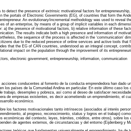
 to detect the presence of extrinsic motivational factors for entrepreneurship,
in the portals of Electronic Governments (EG), of countries that form the An
g entrepreneur. An evolutionary/incremental methodology was used to reveal th
ses of an enterprise, by means of a group of implicit variables in each dimens
: a) the presence of motivational factors, b) relative information of these fact
cation. The results indicate both a high presence and information of motiva
rtheless, the sequence of the process is affected in the ‘communication’ di
itizens due to the reduced presence of online services and active tools that 
udes that the EG of CAN countries, understood as an integral concept, contr
ational impact on the population through the improvement of its entrepreneuria
ctors, electronic government, entrepreneurship, information, communication
s acciones conducentes al fomento de la conducta emprendedora han dado un
 en los países de la Comunidad Andina en particular. En este último caso los
de trabajo, desempleo y pobreza, así como al deseo de satisfacer necesidades
uera de empresas existentes, es decir acometiendo un emprendimiento, el cu
esarrollo económico.
bre los factores motivacionales tanto intrínsecos (asociados al interés person
rendimiento, al progreso, reconocimiento, status y logros en el trabajo) com
es económicas del contexto, leyes, trámites, créditos, entre otros), sobre lo
penden de agentes externos, de circunstancias y del entorno (Eijdenberg y Ma
factores teóricos que fundamentan universalmente el emprendimiento, ha de t