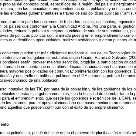
 propias del contexto local, específicos de la región, del país y sinérgicame
 cultura, con las capacidades emprendedoras de la población y con las condi
e las entidades gubernamentales a través de sus políticas públicas (Kantis, A
 como un reto para los gobiernos de todos los niveles, nacionales, regionales
en los países que conforman a la Comunidad Andina. Por una parte, el gesti
idades, reducir la pobreza y mejorar la calidad de vida de sus habitantes, por
ravés de políticas públicas con la mirada puesta en el emprendimiento como m
es que identifican oportunidades, realizan actividades y crean puestos de tra
s gobiernos pueden ser más eficientes mediante el uso de las Tecnologías de
 intensivo en los gobiernos estatales según Criado, Ramilo & Salvador (200
us bondades están: proveer mejores servicios, propiciar la participación ciuda
n. Tomando en cuenta que en la última década los ciudadanos han asumido en
enera mayores posibilidades de comunicación/interacción con los gobiernos. 
tación y desarrollo de políticas públicas en el GE como una potente herramie
 socio-económico de una población.
so intensivo de las TIC por parte de la población y de los gobiernos de los p
oficiales e instancias gubernamentales, con la finalidad de detectar tanto la 
 para el emprendimiento, que desde los gobiernos electrónicos de la CAN, se
s en los mismos, para el apoyo al ciudadano que busca mediante un emprendi
como aquellos que pueden contribuir con el éxito de su emprendimiento.
iento
rmino polisémico, puede definirse como el proceso de planificación y realizac