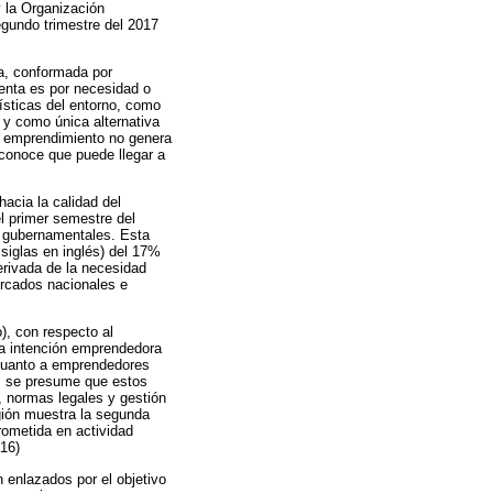
 la Organización
egundo trimestre del 2017
a, conformada por
enta es por necesidad o
rísticas del entorno, como
 y como única alternativa
de emprendimiento no genera
conoce que puede llegar a
hacia la calidad del
l primer semestre del
o gubernamentales. Esta
siglas en inglés) del 17%
erivada de la necesidad
ercados nacionales e
), con respecto al
na intención emprendedora
 cuanto a emprendedores
e, se presume que estos
, normas legales y gestión
egión muestra la segunda
rometida en actividad
016)
 enlazados por el objetivo