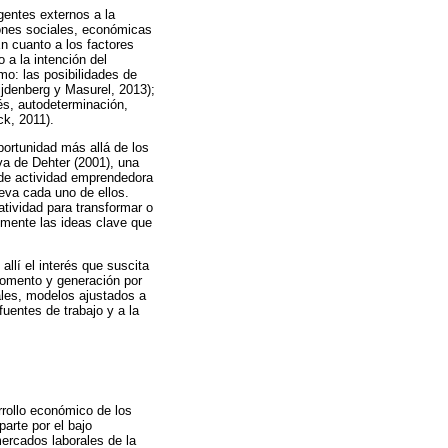
gentes externos a la
iones sociales, económicas
n cuanto a los factores
 a la intención del
mo: las posibilidades de
Eijdenberg y Masurel, 2013);
és, autodeterminación,
ck, 2011).
ortunidad más allá de los
va de Dehter (2001), una
s de actividad emprendedora
eva cada uno de ellos.
atividad para transformar o
lmente las ideas clave que
lí el interés que suscita
 fomento y generación por
ales, modelos ajustados a
fuentes de trabajo y a la
rollo económico de los
arte por el bajo
ercados laborales de la