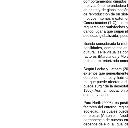
comportamientos dirigidos a
motivación emprendedora h
de crisis y de globalizaci
de reproducción de su sist
motivos internos o externos
Comunicación (TIC), los m
requieren ser satisfechas 
dando lugar a que surjan 
sociedad globalizada, pue
Siendo considerada la mot
habilidades, competencias,
cultural, se le visualiza 
factores (Marulanda y Mora
cultural, exteriorizado como
Según Locke y Latham (2004
externos que generalmente 
de conocimientos y habilid
tal, que puede afectar la 
puede surgir de la desesta
1985). Así, la motivación 
sus actividades.
Para North (2006), es posib
factores del entorno, regl
sociedad, las cuales puede
empresas (Antonioli., Nicol
permanencia de nuevas emp
depende de ello, al igual 