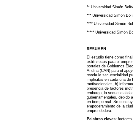
** Universidad Simón Bolí
*** Universidad Simón Bol
**** Universidad Simón Bo
***** Universidad Simón B
RESUMEN
El estudio tiene como fina
extrínsecos para el empre
portales de Gobiernos Ele
Andina (CAN) para el apoyo
revela la secuencialidad p
implícitas en cada una de 
motivacionales, b) informa
presencia de factores mot
embargo, la secuencialidad
gubernamentales, debido a 
en tiempo real. Se conclu
empoderamiento de la ciuda
emprendedora.
Palabras claves:
factores 