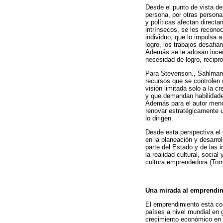
Desde el punto de vista de
persona, por otras persona
y políticas afectan direct
intrínsecos, se les recono
individuo, que lo impulsa 
logro, los trabajos desafia
Además se le adosan incen
necesidad de logro, recipro
Para Stevenson., Sahlman.
recursos que se controlen 
visión limitada solo a la 
y que demandan habilidades
Además para el autor menci
renovar estratégicamente u
lo dirigen.
Desde esta perspectiva el 
en la planeación y desarro
parte del Estado y de las 
la realidad cultural, socia
cultura emprendedora (Torr
Una mirada al emprendim
El emprendimiento está co
países a nivel mundial en g
crecimiento económico en l