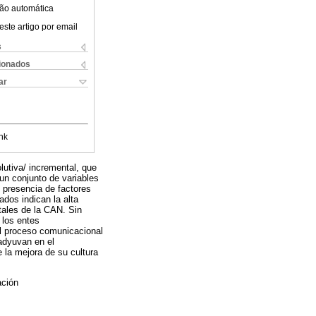
ão automática
este artigo por email
s
cionados
ar
nk
lutiva/ incremental, que
un conjunto de variables
 presencia de factores
dos indican la alta
tales de la CAN. Sin
 los entes
el proceso comunicacional
adyuvan en el
 la mejora de su cultura
ación