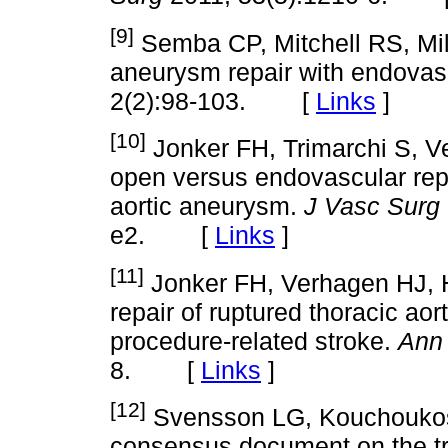
[9]
Semba CP, Mitchell RS, Mill
aneurysm repair with endovasc
2(2):98-103. [
Links
]
[10]
Jonker FH, Trimarchi S, Ve
open versus endovascular repa
aortic aneurysm.
J Vasc Surg
e2. [
Links
]
[11]
Jonker FH, Verhagen HJ, H
repair of ruptured thoracic aor
procedure-related stroke.
Ann
8. [
Links
]
[12]
Svensson LG, Kouchoukos N
consensus document on the tr