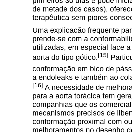
primeiros 30 dias e pode inic
de metade dos casos), oferec
terapêutica sem piores conse
Uma explicação frequente par
prende-se com a conformabil
utilizadas, em especial face
[15]
aorta do tipo gótico.
Partic
conformação em bico de páss
a endoleaks e também ao col
[16]
A necessidade de melhorar
para a aorta torácica tem ger
companhias que os comercial
mecanismos precisos de liber
conformação proximal com o
melhoramentos no desenho 