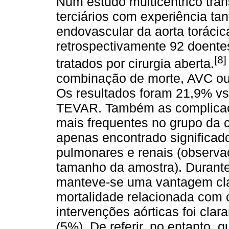
Num estudo multicentrico tran
terciários com experiência ta
endovascular da aorta toráci
retrospectivamente 92 doente
[8]
tratados por cirurgia aberta.
combinação de morte, AVC ou
Os resultados foram 21,9% vs
TEVAR. Também as complicaçõ
mais frequentes no grupo da c
apenas encontrado significad
pulmonares e renais (observa
tamanho da amostra). Durante
manteve-se uma vantagem cla
mortalidade relacionada com 
intervenções aórticas foi clar
(5%). De referir, no entanto, 