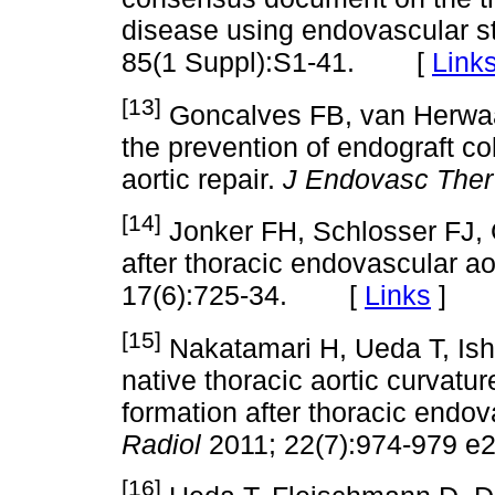
disease using endovascular st
85(1 Suppl):S1-41. [
Link
[13]
Goncalves FB, van Herwaa
the prevention of endograft co
aortic repair.
J Endovasc Ther
[14]
Jonker FH, Schlosser FJ, G
after thoracic endovascular aor
17(6):725-34. [
Links
]
[15]
Nakatamari H, Ueda T, Ishio
native thoracic aortic curvatur
formation after thoracic endov
Radiol
2011; 22(7):974-979
[16]