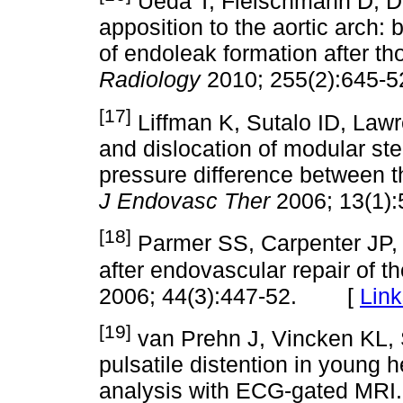
Ueda T, Fleischmann D, Da
apposition to the aortic arch: 
of endoleak formation after th
Radiology
2010; 255(2):64
[17]
Liffman K, Sutalo ID, La
and dislocation of modular sten
pressure difference between t
J Endovasc Ther
2006; 13(1
[18]
Parmer SS, Carpenter JP, 
after endovascular repair of t
2006; 44(3):447-52. [
Link
[19]
van Prehn J, Vincken KL, S
pulsatile distention in young 
analysis with ECG-gated MRI