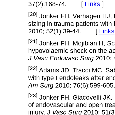
37(2):168-74. [
Links
]
[20]
Jonker FH, Verhagen HJ, Mo
sizing in trauma patients with
2010; 52(1):39-44. [
Links
[21]
Jonker FH, Mojibian H, Sch
hypovolaemic shock on the aor
J Vasc Endovasc Surg
2010;
[22]
Adams JD, Tracci MC, Sabr
with type I endoleaks after end
Am Surg
2010; 76(6):599-
[23]
Jonker FH, Giacovelli JK,
of endovascular and open treat
injury.
J Vasc Surg
2010; 51(