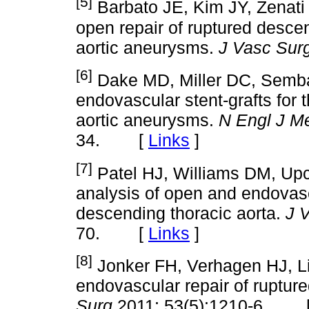
[5]
Barbato JE, Kim JY, Zenati 
open repair of ruptured desce
aortic aneurysms.
J Vasc Sur
[6]
Dake MD, Miller DC, Semba 
endovascular stent-grafts for 
aortic aneurysms.
N Engl J M
34. [
Links
]
[7]
Patel HJ, Williams DM, Upch
analysis of open and endovascu
descending thoracic aorta.
J 
70. [
Links
]
[8]
Jonker FH, Verhagen HJ, Li
endovascular repair of ruptur
Surg
2011; 53(5):1210-6. 