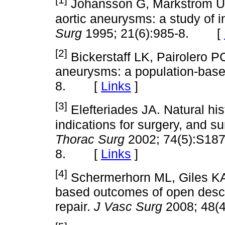
Johansson G, Markstrom U,
aortic aneurysms: a study of i
Surg
1995; 21(6):985-8. [
[2]
Bickerstaff LK, Pairolero PC,
aneurysms: a population-base
8. [
Links
]
[3]
Elefteriades JA. Natural his
indications for surgery, and s
Thorac Surg
2002; 74(5):S187
8. [
Links
]
[4]
Schermerhorn ML, Giles KA,
based outcomes of open desce
repair.
J Vasc Surg
2008; 48