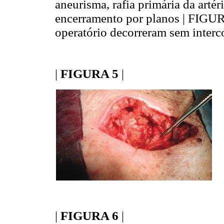
aneurisma, rafia primária da artér
encerramento por planos | FIGURA
operatório decorreram sem interco
|
FIGURA 5
|
|
FIGURA 6
|