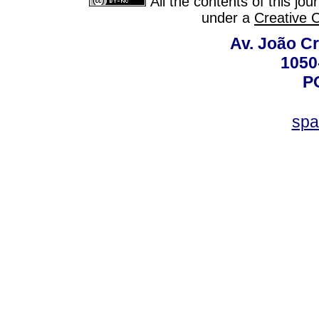
All the contents of this jo
under a
Creative 
Av. João Cr
1050
P
spa