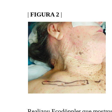
|
FIGURA 2
|
Realizou Ecodöppler que mostrou 