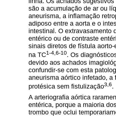
linha. Os achados sugestivos 
são a acumulação de ar ou líq
aneurisma, a inflamação retro
adiposo entre a aorta e o int
intestinal. O extravasamento 
entérico ou de contraste enté
sinais diretos de fístula aort
1-4,6-10
na TC
. Os diagnósticos
devido aos achados imagioló
confundir-se com esta patologi
aneurisma aórtico infetado, a 
3,6
protésica sem fistulização
.
A arteriografia aórtica rarame
entérica, porque a maioria d
trombo que oclui temporariame