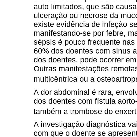
auto-limitados, que são causa
ulceração ou necrose da muco
existe evidência de infeção s
manifestando-se por febre, mau
sépsis é pouco frequente nas 
60% dos doentes com sinus a
dos doentes, pode ocorrer emb
Outras manifestações remotas
multicêntrica ou a osteoartropa
A dor abdominal é rara, env
dos doentes com fístula aort
também a trombose do enxert
A investigação diagnóstica va
com que o doente se apresen