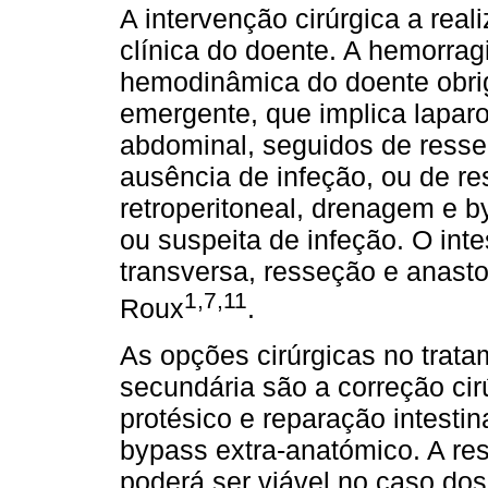
A intervenção cirúrgica a rea
clínica do doente. A hemorragi
hemodinâmica do doente obrig
emergente, que implica laparo
abdominal, seguidos de resseç
ausência de infeção, ou de r
retroperitoneal, drenagem e 
ou suspeita de infeção. O inte
transversa, resseção e anas
1,7,11
Roux
.
As opções cirúrgicas no tratam
secundária são a correção cirú
protésico e reparação intesti
bypass extra-anatómico. A re
poderá ser viável no caso do