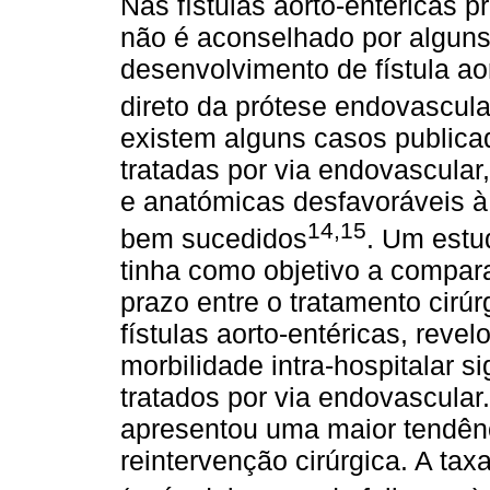
Nas fístulas aorto-entéricas p
não é aconselhado por alguns
desenvolvimento de fístula ao
direto da prótese endovascula
existem alguns casos publicad
tratadas por via endovascula
e anatómicas desfavoráveis à 
14,15
bem sucedidos
. Um estud
tinha como objetivo a compara
prazo entre o tratamento cirú
fístulas aorto-entéricas, reve
morbilidade intra-hospitalar s
tratados por via endovascular
apresentou uma maior tendênci
reintervenção cirúrgica. A tax