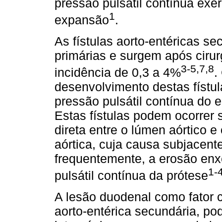
pressão pulsátil contínua ex
1
expansão
.
As fístulas aorto-entéricas s
primárias e surgem após cirur
3-5,7,8
incidência de 0,3 a 4%
.
desenvolvimento destas fístul
pressão pulsátil contínua do 
Estas fístulas podem ocorrer
direta entre o lúmen aórtico e
aórtica, cuja causa subjacent
frequentemente, a erosão enx
1-
pulsátil contínua da prótese
A lesão duodenal como fator c
aorto-entérica secundária, p