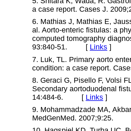
5. Shitara K, Wada, R. Gastroin
a case report. Cases J. 20
6. Mathias J, Mathias E, Jausse
al. Aorto-enteric fistulas: a 
computed tomography diagnosi
93:840-51. [
Links
]
7. Luk, TL. Primary aorto enteri
condition: a case report. C
8. Geraci G, Pisello F, Volsi FL
Secondary aortoduodenal fistu
14:484-6. [
Links
]
9. Mohammadzade MA, Akbar M
MedGenMed. 2007;9:25.
10. Hagspiel KD, Turba UC, B