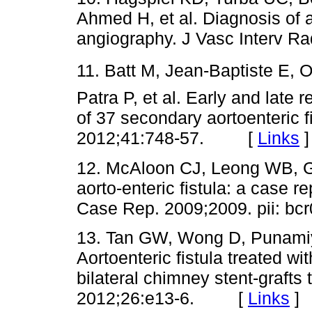
Ahmed H, et al. Diagnosis of a
angiography. J Vasc Interv 
11. Batt M, Jean-Baptiste E, 
Patra P, et al. Early and lat
of 37 secondary aortoenteric 
2012;41:748-57. [
Links
]
12. McAloon CJ, Leong WB, G
aorto-enteric fistula: a case r
Case Rep. 2009;2009. pii: 
13. Tan GW, Wong D, Punamiya
Aortoenteric fistula treated wi
bilateral chimney stent-grafts 
2012;26:e13-6. [
Links
]