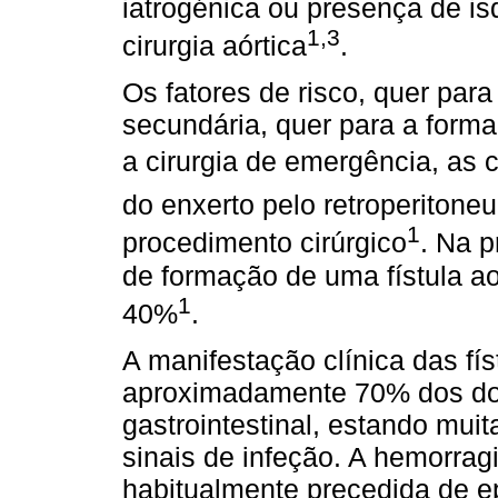
iatrogénica ou presença de i
1,3
cirurgia aórtica
.
Os fatores de risco, quer para
secundária, quer para a forma
a cirurgia de emergência, as c
do enxerto pelo retroperitone
1
procedimento cirúrgico
. Na p
de formação de uma fístula ao
1
40%
.
A manifestação clínica das fís
aproximadamente 70% dos doe
gastrointestinal, estando mui
sinais de infeção. A hemorragi
habitualmente precedida de ep