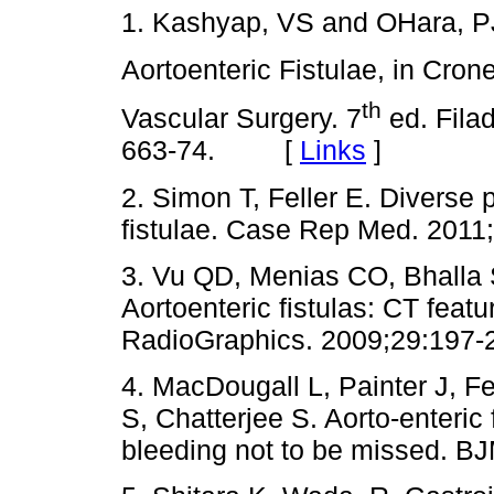
1. Kashyap, VS and OHara, PJ
Aortoenteric Fistulae, in Cron
th
Vascular Surgery. 7
ed. Filad
663-74. [
Links
]
2. Simon T, Feller E. Diverse 
fistulae. Case Rep Med. 2
3. Vu QD, Menias CO, Bhalla 
Aortoenteric fistulas: CT feat
RadioGraphics. 2009;29:1
4. MacDougall L, Painter J, F
S, Chatterjee S. Aorto-enteric 
bleeding not to be missed.