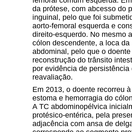
femoral comum esquerda. Em 
da prótese, com abcesso do ps
inguinal, pelo que foi submeti
aorto-femoral esquerda e con
direito-esquerdo. No mesmo ano
cólon descendente, a loca da
abdominal, pelo que o doente 
reconstrução do trânsito inte
por evidência de persistência
reavaliação.
Em 2013, o doente recorreu à
estoma e hemorragia do cólon 
A TC abdominopélvica inicialm
protésico-entérica, pela prese
adjacência com ansa de delga