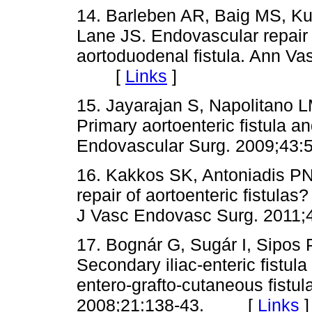
14. Barleben AR, Baig MS, Ku
Lane JS. Endovascular repair 
aortoduodenal fistula. Ann Va
[
Links
]
15. Jayarajan S, Napolitano 
Primary aortoenteric fistula a
Endovascular Surg. 2009;
16. Kakkos SK, Antoniadis PN
repair of aortoenteric fistulas
J Vasc Endovasc Surg. 201
17. Bognár G, Sugár I, Sipos 
Secondary iliac-enteric fistul
entero-grafto-cutaneous fistu
2008;21:138-43. [
Links
]